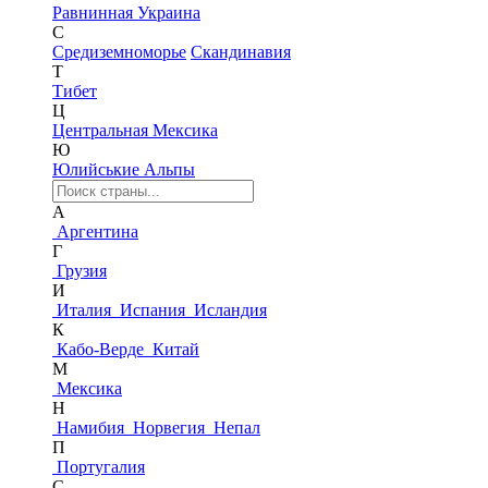
Равнинная Украина
С
Средиземноморье
Скандинавия
Т
Тибет
Ц
Центральная Мексика
Ю
Юлийськие Альпы
А
Аргентина
Г
Грузия
И
Италия
Испания
Исландия
К
Кабо-Верде
Китай
М
Мексика
Н
Намибия
Норвегия
Непал
П
Португалия
С