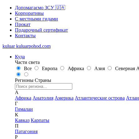
Допомагаємо ЗСУ 🇺🇦
Корпоративы
С местными гидами
Прокат
Подарочный сертификат
Контакты
kuluar
k
u
l
u
a
r
p
o
h
o
d
.
c
o
m
Куда
Части света
Все
Европа
Африка
Азия
Северная 
Регионы
Страны
А
Африка
Анатолия
Америка
Атлантические острова
Атлан
Г
Гималаи
К
Кавказ
Карпаты
П
Патагония
Р