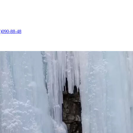
)090-88-48