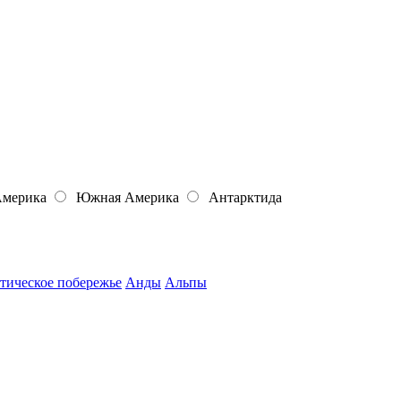
Америка
Южная Америка
Антарктида
тическое побережье
Анды
Альпы