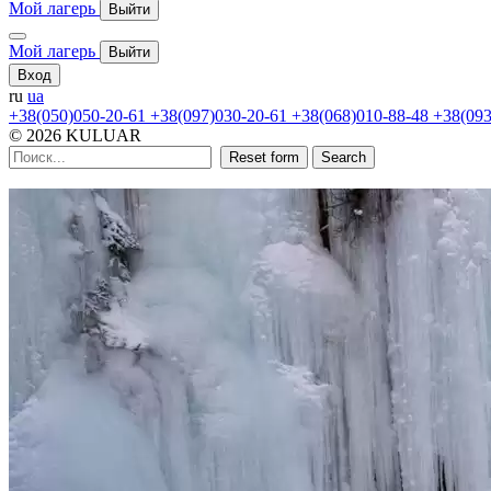
Мой лагерь
Выйти
Мой лагерь
Выйти
Вход
ru
ua
+38(050)050-20-61
+38(097)030-20-61
+38(068)010-88-48
+38(093
© 2026 KULUAR
Reset form
Search