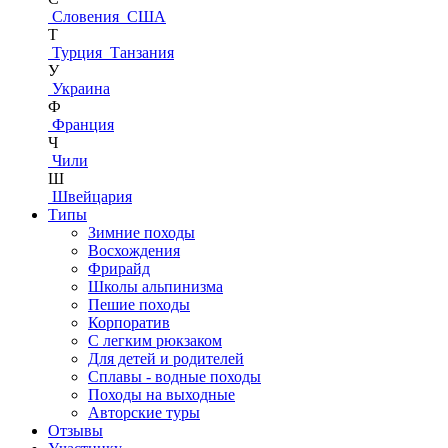
Словения
США
Т
Турция
Танзания
У
Украина
Ф
Франция
Ч
Чили
Ш
Швейцария
Типы
Зимние походы
Восхождения
Фрирайд
Школы альпинизма
Пешие походы
Корпоратив
С легким рюкзаком
Для детей и родителей
Сплавы - водные походы
Походы на выходные
Авторские туры
Отзывы