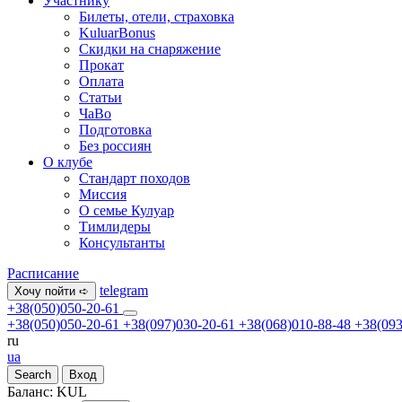
Участнику
Билеты, отели, страховка
KuluarBonus
Скидки на снаряжение
Прокат
Оплата
Статьи
ЧаВо
Подготовка
Без россиян
О клубе
Стандарт походов
Миссия
О семье Кулуар
Тимлидеры
Консультанты
Расписание
telegram
Хочу пойти ➪
+38(050)050-20-61
+38(050)050-20-61
+38(097)030-20-61
+38(068)010-88-48
+38(093
ru
ua
Search
Вход
Баланс:
KUL