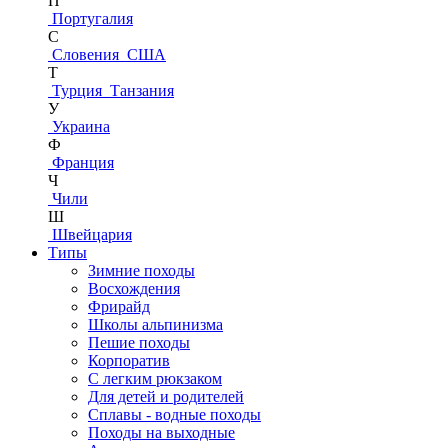
П
Португалия
С
Словения
США
Т
Турция
Танзания
У
Украина
Ф
Франция
Ч
Чили
Ш
Швейцария
Типы
Зимние походы
Восхождения
Фрирайд
Школы альпинизма
Пешие походы
Корпоратив
С легким рюкзаком
Для детей и родителей
Сплавы - водные походы
Походы на выходные