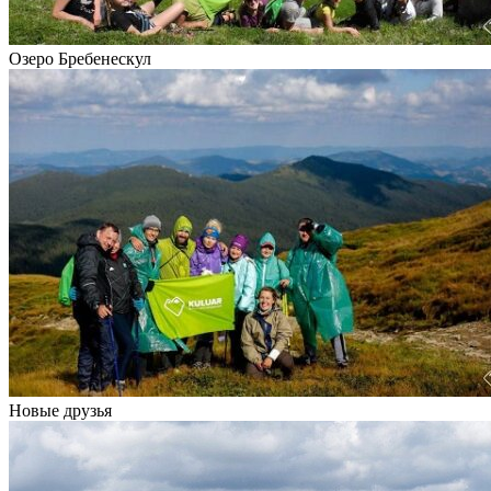
Озеро Бребенескул
Новые друзья