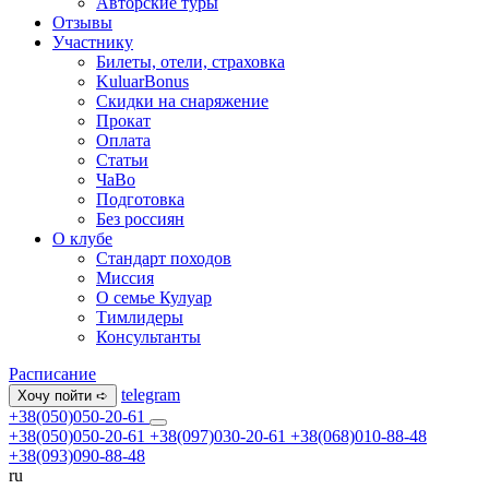
Авторские туры
Отзывы
Участнику
Билеты, отели, страховка
KuluarBonus
Скидки на снаряжение
Прокат
Оплата
Статьи
ЧаВо
Подготовка
Без россиян
О клубе
Стандарт походов
Миссия
О семье Кулуар
Тимлидеры
Консультанты
Расписание
telegram
Хочу пойти ➪
+38(050)050-20-61
+38(050)050-20-61
+38(097)030-20-61
+38(068)010-88-48
+38(093)090-88-48
ru