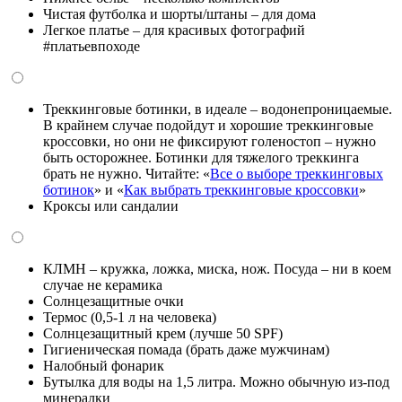
Чистая футболка и шорты/штаны – для дома
Легкое платье – для красивых фотографий
#платьевпоходе
Треккинговые ботинки, в идеале – водонепроницаемые.
В крайнем случае подойдут и хорошие треккинговые
кроссовки, но они не фиксируют голеностоп – нужно
быть осторожнее. Ботинки для тяжелого треккинга
брать не нужно. Читайте: «
Все о выборе треккинговых
ботинок
» и «
Как выбрать треккинговые кроссовки
»
Кроксы или сандалии
КЛМН – кружка, ложка, миска, нож. Посуда – ни в коем
случае не керамика
Солнцезащитные очки
Термос (0,5-1 л на человека)
Солнцезащитный крем (лучше 50 SPF)
Гигиеническая помада (брать даже мужчинам)
Налобный фонарик
Бутылка для воды на 1,5 литра. Можно обычную из-под
минералки