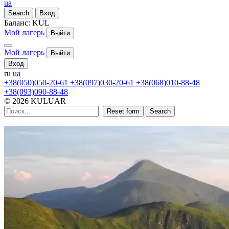
ua
Search
Вход
Баланс:
KUL
Мой лагерь
Выйти
Мой лагерь
Выйти
Вход
ru
ua
+38(050)050-20-61
+38(097)030-20-61
+38(068)010-88-48
+38(093)090-88-48
© 2026 KULUAR
Reset form
Search