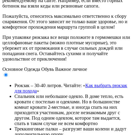
рекомендуемому на сайте. Например, если вместо горных
ботинок вы взяли кеды или резиновые сапоги.
Пожалуйста, отнеситесь максимально ответственно к сбору
снаряжения. От этого зависит не только ваше здоровье, но и
комфортное прохождения маршрута группой в целом!
При упаковке рюкзака все вещи положите в гермомешки или
целлофановые пакеты (можно плотные мусорные), это
убережет их от промокания в случае сильных дождей или
попадания снега. Оставайтесь сухими и получайте
удовольствие от приключения!
Основное
Одежда
Обувь
Важное личное
Рюкзак – 30-40 литров. Читайте: «
Как выбрать рюкзак
для похода
»
Спальник или небольшое одеяло. В доме тепло, есть
кровати с постелью и одеялами. Но в большинстве
комнат кровати 2-местные, и иногда спать на них
приходится участникам, доселе незнакомым друг с
другом. Под одним одеялом, которое там выдается,
спать в таком случае не всем комфортно
Треккинговые палки – разгрузят ваши колени и дадут
дополнительную опору