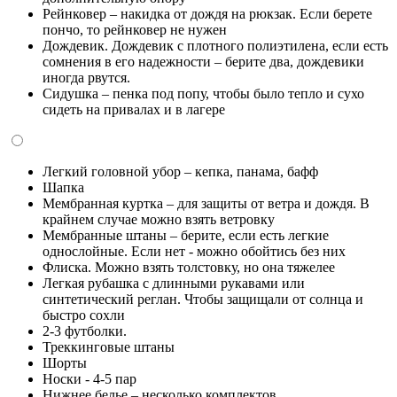
Рейнковер – накидка от дождя на рюкзак. Если берете
пончо, то рейнковер не нужен
Дождевик. Дождевик с плотного полиэтилена, если есть
сомнения в его надежности – берите два, дождевики
иногда рвутся.
Сидушка – пенка под попу, чтобы было тепло и сухо
сидеть на привалах и в лагере
Легкий головной убор – кепка, панама, бафф
Шапка
Мембранная куртка – для защиты от ветра и дождя. В
крайнем случае можно взять ветровку
Мембранные штаны – берите, если есть легкие
однослойные. Если нет - можно обойтись без них
Флиска. Можно взять толстовку, но она тяжелее
Легкая рубашка с длинными рукавами или
синтетический реглан. Чтобы защищали от солнца и
быстро сохли
2-3 футболки.
Треккинговые штаны
Шорты
Носки - 4-5 пар
Нижнее белье – несколько комплектов