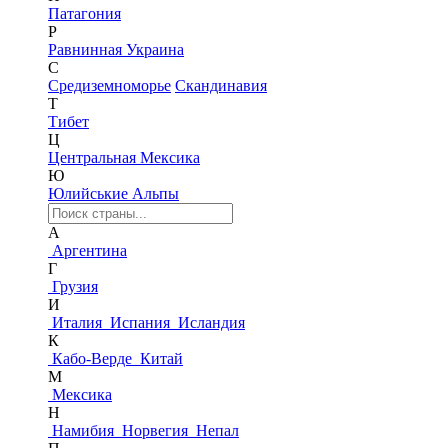
Патагония
Р
Равнинная Украина
С
Средиземноморье
Скандинавия
Т
Тибет
Ц
Центральная Мексика
Ю
Юлийськие Альпы
А
Аргентина
Г
Грузия
И
Италия
Испания
Исландия
К
Кабо-Верде
Китай
М
Мексика
Н
Намибия
Норвегия
Непал