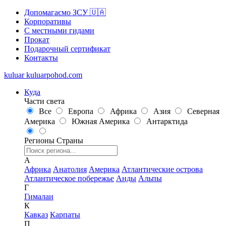
Допомагаємо ЗСУ 🇺🇦
Корпоративы
С местными гидами
Прокат
Подарочный сертификат
Контакты
kuluar
k
u
l
u
a
r
p
o
h
o
d
.
c
o
m
Куда
Части света
Все
Европа
Африка
Азия
Северная
Америка
Южная Америка
Антарктида
Регионы
Страны
А
Африка
Анатолия
Америка
Атлантические острова
Атлантическое побережье
Анды
Альпы
Г
Гималаи
К
Кавказ
Карпаты
П