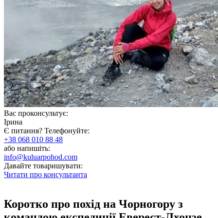
Вас проконсультує:
Ірина
Є питання? Телефонуйте:
+38 068 010 88 48
або напишіть:
info@kuluarpohod.com
Давайте товаришувати:
Читати про консультанта
Коротко про похід на Чорногору з
командою експедиції Еверест-Лхоцзе