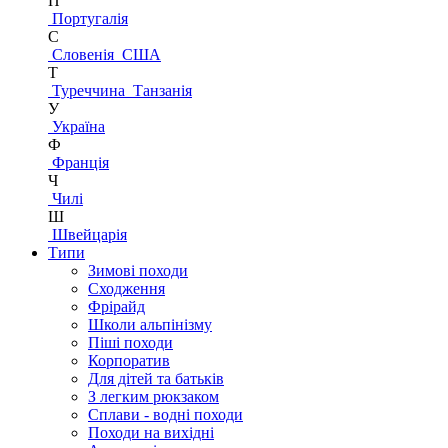
П
Португалія
С
Словенія
США
Т
Туреччина
Танзанія
У
Україна
Ф
Франція
Ч
Чилі
Ш
Швейцарія
Типи
Зимові походи
Сходження
Фрірайд
Школи альпінізму
Піші походи
Корпоратив
Для дітей та батьків
З легким рюкзаком
Сплави - водні походи
Походи на вихідні