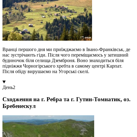
Вранці першого дня ми приїжджаємо в Івано-Франківськ, де
нас зустрічають гіди. Після чого переміщаємось у затишний
будиночок біля селища Дземброня. Воно знаходиться біля
підніжжя Чорногірського хребта в самому центрі Карпат.
Після обіду вирушаємо на Угорські скелі.
День
2
Сходження на г. Ребра та г. Гутин-Томнатик, оз.
Бребенескул