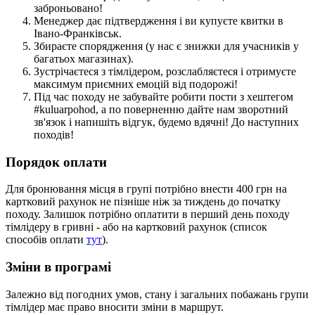
заброньовано!
Менеджер дає підтвердження і ви купуєте квитки в
Івано-Франківськ.
Збираєте спорядження (у нас є знижки для учасників у
багатьох магазинах).
Зустрічаєтеся з тімлідером, розслабляєтеся і отримуєте
максимум приємних емоцій від подорожі!
Під час походу не забувайте робити пости з хештегом
#kuluarpohod, а по поверненню дайте нам зворотний
зв'язок і напишіть відгук, будемо вдячні! До наступних
походів!
Порядок оплати
Для бронювання місця в групі потрібно внести 400 грн на
картковий рахунок не пізніше ніж за тиждень до початку
походу. Залишок потрібно оплатити в перший день походу
тімлідеру в гривні - або на картковий рахунок (список
способів оплати
тут
).
Зміни в програмі
Залежно від погодних умов, стану і загальних побажань групи
тімлідер має право вносити зміни в маршрут.