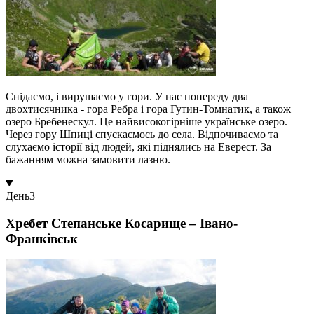
Снідаємо, і вирушаємо у гори. У нас попереду два
двохтисячника - гора Ребра і гора Гутин-Томнатик, а також
озеро Бребенескул. Це найвисокогірніше українське озеро.
Через гору Шпиці спускаємось до села. Відпочиваємо та
слухаємо історії від людей, які піднялись на Еверест. За
бажанням можна замовити лазню.
День
3
Хребет Степанське Косарище – Івано-
Франківськ