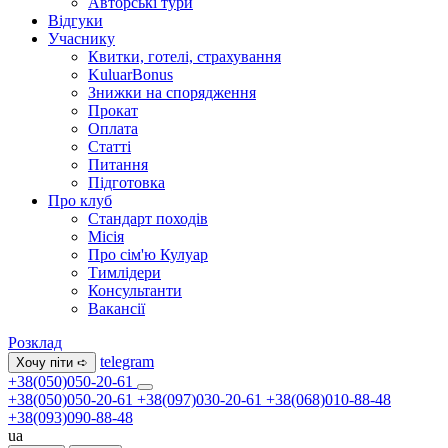
Авторські тури
Відгуки
Учаснику
Квитки, готелі, страхування
KuluarBonus
Знижки на спорядження
Прокат
Оплата
Статті
Питання
Підготовка
Про клуб
Стандарт походів
Місія
Про сім'ю Кулуар
Тимлідери
Консультанти
Вакансії
Розклад
telegram
Хочу піти ➪
+38(050)050-20-61
+38(050)050-20-61
+38(097)030-20-61
+38(068)010-88-48
+38(093)090-88-48
ua