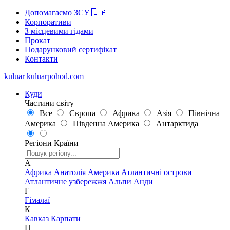
Допомагаємо ЗСУ 🇺🇦
Корпоративи
З місцевими гідами
Прокат
Подарунковий сертифікат
Контакти
kuluar
k
u
l
u
a
r
p
o
h
o
d
.
c
o
m
Куди
Частини світу
Все
Європа
Африка
Азія
Північна
Америка
Південна Америка
Антарктида
Регіони
Країни
А
Африка
Анатолія
Америка
Атлантичні острови
Атлантичне узбережжя
Альпи
Анди
Г
Гімалаї
К
Кавказ
Карпати
П