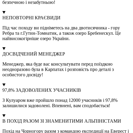
безпечною і незабутньою!
НЕПОВТОРНІ КРАЄВИДИ
Під час походу ви підніметесь на два двотисячника - гору
Ребра та г.Гутин-Томнатик, а також озеро Бребенескул. Це
найвисокогірніше озеро України.
ДОСВІДЧЕНИЙ МЕНЕДЖЕР
Менеджер, яка буде вас консультувати перед поїздкою
неодноразово була в Карпатах і розповість про деталі з
особистого досвіду!
97,8% ЗАДОВОЛЕНИХ УЧАСНИКІВ
З Кулуаром вже пройшло понад 12000 учасників і 97,8%
залишилися задоволені. Впевнені, вам сподобається!
В ПОХІД РАЗОМ ЗІ ЗНАМЕНИТИМИ АЛЬПІНІСТАМИ
Похід на Чорногору разом з командою експедиції на Еверест і