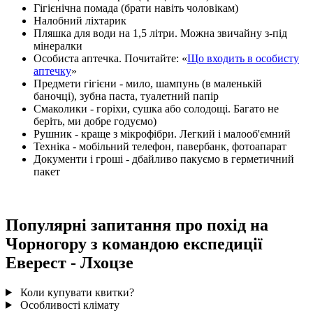
Гігієнічна помада (брати навіть чоловікам)
Налобний ліхтарик
Пляшка для води на 1,5 літри. Можна звичайну з-під
мінералки
Особиста аптечка. Почитайте: «
Що входить в особисту
аптечку
»
Предмети гігієни - мило, шампунь (в маленькій
баночці), зубна паста, туалетний папір
Смаколики - горіхи, сушка або солодощі. Багато не
беріть, ми добре годуємо)
Рушник - краще з мікрофібри. Легкий і малооб'ємний
Техніка - мобільний телефон, павербанк, фотоапарат
Документи і гроші - дбайливо пакуємо в герметичний
пакет
Популярні запитання про похід на
Чорногору з командою експедиції
Еверест - Лхоцзе
Коли купувати квитки?
Особливості клімату