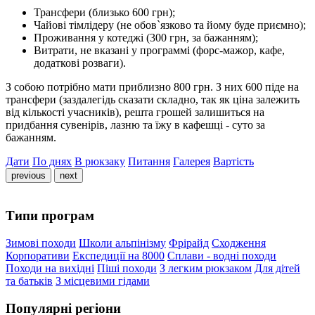
Трансфери (близько 600 грн);
Чайові тімлідеру (не обов`язково та йому буде приємно);
Проживання у котеджі (300 грн, за бажанням);
Витрати, не вказані у программі (форс-мажор, кафе,
додаткові розваги).
З собою потрібно мати приблизно 800 грн. З них 600 піде на
трансфери (заздалегідь сказати складно, так як ціна залежить
від кількості учасників), решта грошей залишиться на
придбання сувенірів, лазню та їжу в кафешці - суто за
бажанням.
Дати
По днях
В рюкзаку
Питання
Галерея
Вартість
previous
next
Типи програм
Зимові походи
Школи альпінізму
Фрірайд
Сходження
Корпоративи
Експедиції на 8000
Сплави - водні походи
Походи на вихідні
Піші походи
З легким рюкзаком
Для дітей
та батьків
З місцевими гідами
Популярні регіони