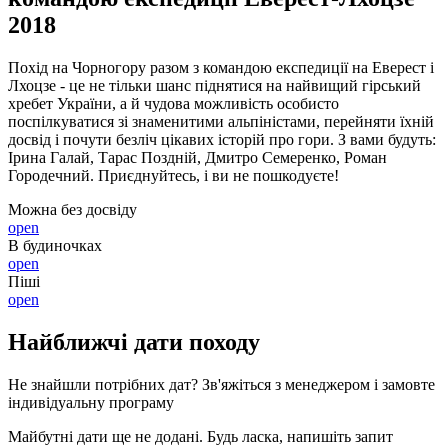
2018
Похід на Чорногору разом з командою експедиції на Еверест і
Лхоцзе - це не тільки шанс піднятися на найвищий гірський
хребет України, а й чудова можливість особисто
поспілкуватися зі знаменитими альпіністами, перейняти їхній
досвід і почути безліч цікавих історій про гори. З вами будуть:
Ірина Галай, Тарас Поздній, Дмитро Семеренко, Роман
Городечний. Приєднуйтесь, і ви не пошкодуєте!
Можна без досвіду
open
В будиночках
open
Піші
open
Найближчі дати походу
Не знайшли потрібних дат? Зв'яжіться з менеджером і замовте
індивідуальну програму
Майбутні дати ще не додані. Будь ласка, напишіть запит