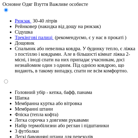
Основне
Одяг
Взуття
Важливе особисте
Рюкзак
30-40 літрів
Рейнковер (накидка від дощу на рюкзак)
Сідушка
Трекінгові палиці
(рекомендуємо, є у нас в прокаті )
Дощовик
Спальник або невелика ковдра. У будинку тепло, є ліжка
з постіллю і ковдрами. Але в більшості кімнат ліжка 2-
місні, і іноді спати на них припадає учасникам, досі
незнайомим один з одним. Під однією ковдрою, що
видають, в такому випадку, спати не всім комфортно.
Головний убір - кепка, бафф, панама
Шапка
Мембранна куртка або вітровка
Мембранні штани
Фліска (тепла кофта)
Легка сорочка з довгими рукавами
Набір термобілизни або реглан і підштаники
3 футболки
Легкі бавовняні штани для переходів