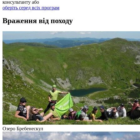
консультанту або
оберіть серед всіх програм
Враження від походу
Озеро Бребенескул