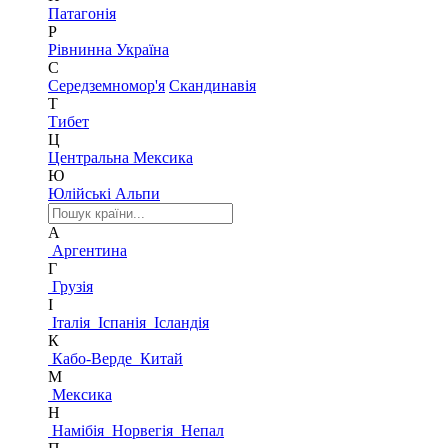
Патагонія
Р
Рівнинна Україна
С
Середземномор'я
Скандинавія
Т
Тибет
Ц
Центральна Мексика
Ю
Юлійські Альпи
А
Аргентина
Г
Грузія
І
Італія
Іспанія
Ісландія
К
Кабо-Верде
Китай
М
Мексика
Н
Намібія
Норвегія
Непал