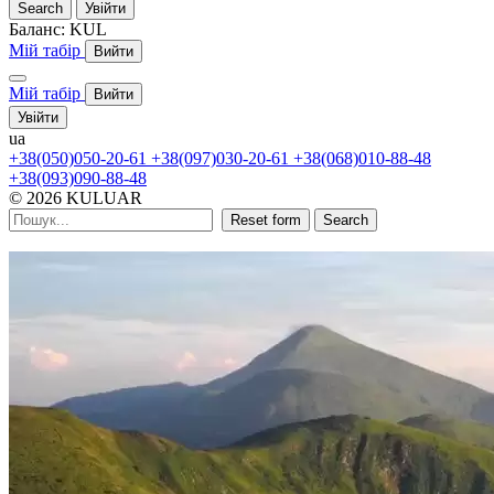
Search
Увійти
Баланс:
KUL
Мій табір
Вийти
Мій табір
Вийти
Увійти
ua
+38(050)050-20-61
+38(097)030-20-61
+38(068)010-88-48
+38(093)090-88-48
© 2026 KULUAR
Reset form
Search