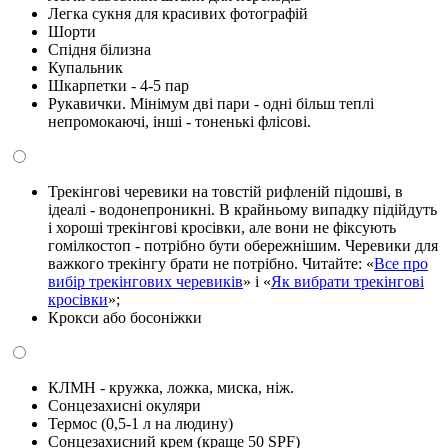
Легка сукня для красивих фотографій
Шорти
Спідня білизна
Купальник
Шкарпетки - 4-5 пар
Рукавички. Мінімум дві пари - одні більш теплі
непромокаючі, інші - тоненькі флісові.
Трекінгові черевики на товстій рифленій підошві, в
ідеалі - водонепроникні. В крайньому випадку підійдуть
і хороші трекінгові кросівки, але вони не фіксують
гомілкостоп - потрібно бути обережнішим. Черевики для
важкого трекінгу брати не потрібно. Читайте: «
Все про
вибір трекінгових черевиків
» і «
Як вибрати трекінгові
кросівки
»;
Крокси або босоніжки
КЛМН - кружка, ложка, миска, ніж.
Сонцезахисні окуляри
Термос (0,5-1 л на людину)
Сонцезахисний крем (краще 50 SPF)