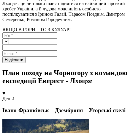
Лхоцзе - це не тільки шанс піднятися на найвищий гірський
хребет України, а й чудова можливість особисто
поспілкуватися з Іриною Галай, Тарасом Позднім, Дмитром
Семеренко, Романом Городечним.
ЯКЩО В ГОРИ – ТО З КУЛУАР!
Надіслати
План походу на Чорногору з командою
експедиції Еверест - Лхоцзе
День
1
Івано-Франківськ – Дземброня – Угорські скелі