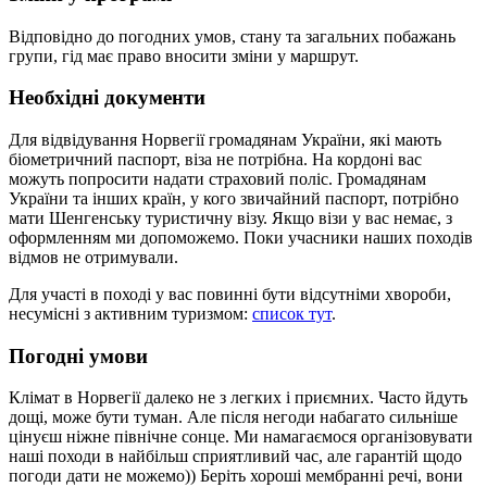
Відповідно до погодних умов, стану та загальних побажань
групи, гід має право вносити зміни у маршрут.
Необхідні документи
Для відвідування Норвегії громадянам України, які мають
біометричний паспорт, віза не потрібна. На кордоні вас
можуть попросити надати страховий поліс. Громадянам
України та інших країн, у кого звичайний паспорт, потрібно
мати Шенгенську туристичну візу. Якщо візи у вас немає, з
оформленням ми допоможемо. Поки учасники наших походів
відмов не отримували.
Для участі в поході у вас повинні бути відсутніми хвороби,
несумісні з активним туризмом:
список тут
.
Погодні умови
Клімат в Норвегії далеко не з легких і приємних. Часто йдуть
дощі, може бути туман. Але після негоди набагато сильніше
цінуєш ніжне північне сонце. Ми намагаємося організовувати
наші походи в найбільш сприятливий час, але гарантій щодо
погоди дати не можемо)) Беріть хороші мембранні речі, вони