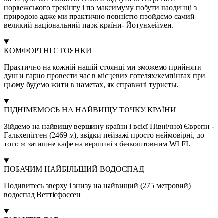
норвежського трекінгу і по максимуму побути наодинці з
природою адже ми практично повністю пройдемо самий
великий національний парк країни- Йотунхеймен.
КОМФОРТНІ СТОЯНКИ
Практично на кожній нашій стоянці ми зможемо прийняти
душ и гарно провести час в місцевих готелях/кемпінгах при
цьому будемо жити в наметах, як справжні туристы.
ПІДНІМЕМОСЬ НА НАЙВИЩУ ТОЧКУ КРАЇНИ
Зійдемо на найвищу вершину країни і всієї Північної Європи -
Гальхепігген (2469 м), звідки пейзажі просто неймовірні, до
того ж затишне кафе на вершині з безкоштовним WI-FI.
ПОБАЧИМ НАЙБІЛЬШИЙ ВОДОСПАД
Подивитесь зверху і знизу на найвищий (275 метровий)
водоспад Веттісфоссен