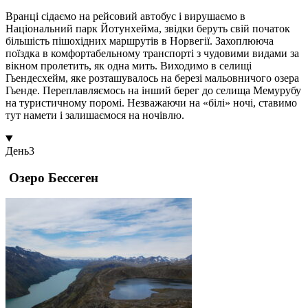
Вранці сідаємо на рейсовий автобус і вирушаємо в
Національний парк Йотунхейма, звідки беруть свій початок
більшість пішохідних маршрутів в Норвегії. Захоплююча
поїздка в комфортабельному транспорті з чудовими видами за
вікном пролетить, як одна мить. Виходимо в селищі
Гьендесхейм, яке розташувалось на березі мальовничого озера
Гьенде. Переплавляємось на інший берег до селища Мемурубу
на туристичному поромі. Незважаючи на «білі» ночі, ставимо
тут намети і залишаємося на ночівлю.
День
3
Озеро Бессеген