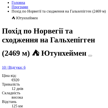
Головна
Програми
Похід по Норвегії та сходження на Гальхепігген (2469 м)
⛺️ Ютунхеймен
Похід по Норвегії та
сходження на Гальхепігген
(2469 м) ⛺️ Ютунхеймен
10 | Відгуки: 6
Ціна від:
€920
Тривалість
12 днів
Складність
висока
Відстань
125 км