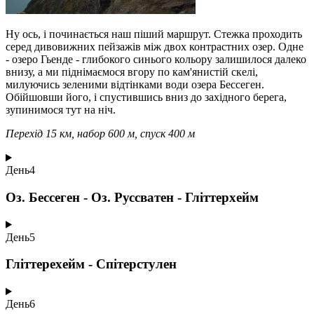
Ну ось, і починається наш піший маршрут. Стежка проходить
серед дивовижних пейзажів між двох контрастних озер. Одне
- озеро Гьенде - глибокого синього кольору залишилося далеко
внизу, а ми піднімаємося вгору по кам'янистій скелі,
милуючись зеленими відтінками води озера Бессеген.
Обійшовши його, і спустившись вниз до західного берега,
зупинимося тут на ніч.
Перехід 15 км, набор 600 м, спуск 400 м
День
4
Оз. Бессеген - Оз. Руссватен - Гліттерхейм
День
5
Гліттерехейм - Спітерстулен
День
6