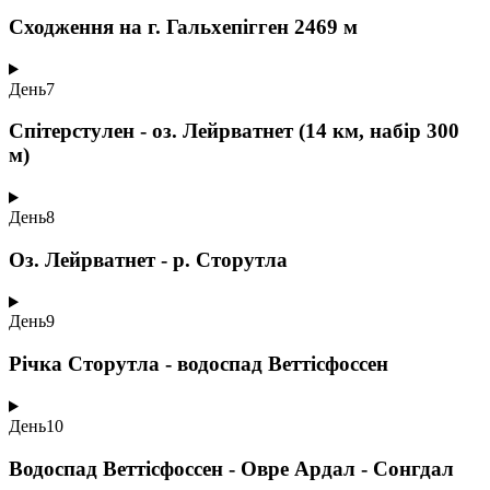
Сходження на г. Гальхепігген 2469 м
День
7
Спітерстулен - оз. Лейрватнет (14 км, набір 300
м)
День
8
Оз. Лейрватнет - р. Сторутла
День
9
Річка Сторутла - водоспад Веттісфоссен
День
10
Водоспад Веттісфоссен - Овре Ардал - Сонгдал