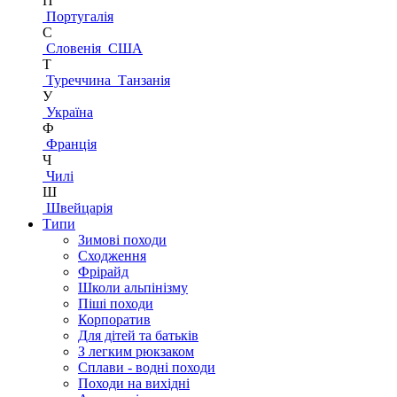
П
Португалія
С
Словенія
США
Т
Туреччина
Танзанія
У
Україна
Ф
Франція
Ч
Чилі
Ш
Швейцарія
Типи
Зимові походи
Сходження
Фрірайд
Школи альпінізму
Піші походи
Корпоратив
Для дітей та батьків
З легким рюкзаком
Сплави - водні походи
Походи на вихідні