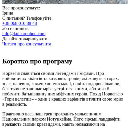
Вас проконсультує:
Ірина
Є питання? Телефонуйте:
+38 068 010 88 48
або напишіть:
info@kuluarpohod.com
Давайте товаришувати:
Читати про консультанта
Коротко про програму
Норвегія славиться своїми легендами і міфами. Про
войовничих вікінгів та казкових тролів, які живуть в горах,
знає, напевно, кожен хлопчисько. І, навіть подорослішавши,
багатьох не залишає мрія зустрітися з ними, або хоча б
побачити батьківщину цих міфічних героїв. Похід Норвегією
«Гори велетнів» - один з кращих варіантів втілити свою мрію
в реальність.
Практично весь наш трек проходить мальовничим
Національним парком Йотунхейма. Його гірські ландшафти
вражають своїми краєвидами, навіть незважаючи на