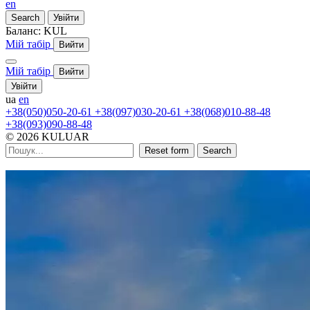
en
Search
Увійти
Баланс:
KUL
Мій табір
Вийти
Мій табір
Вийти
Увійти
ua
en
+38(050)050-20-61
+38(097)030-20-61
+38(068)010-88-48
+38(093)090-88-48
© 2026 KULUAR
Reset form
Search