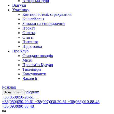
Авторські тури
Відгуки
Учаснику
Квитки, готелі, страхування
KuluarBonus
Знижки на спорядження
Прокат
Оплата
Статті
Питання
Підготовка
Про клуб
Стандарт походів
Місія
Про сім'ю Кулуар
Тимлідери
Консультанти
Вакансії
Розклад
telegram
Хочу піти ➪
+38(050)050-20-61
+38(050)050-20-61
+38(097)030-20-61
+38(068)010-88-48
+38(093)090-88-48
ua