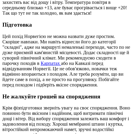
захистять вас від дощу і вітру. Температура повітря в
середньому близько +13, але буває прогрівається і вище +20!
Так що тут не так холодно, як вам здається!
Підготовка
Цей похід Норвегією не можна назвати дуже простим.
Скоріше навпаки. Ми навіть віднесли його до категорії
"складні", адже на маршруті немаленькі переходи, часто по не
дуже приємній кам'янистій місцевості. Додає складності ще й
суворий північний клімат. Ми рекомендуємо сходити в
парочку походів в
Карпатах
або на Кавказі перед
відвідуванням Норвегії. Це не обов'язково, новачки теж
відмінно впораються з походом. Але треба розуміти, що ви
йдете саме в похід, а не просто на прогулянку. Побігайте
перед походом і підберіть якісне спорядження.
Не жалкуйте грошей на спорядження
Крім фізпідготовки зверніть увагу на своє спорядження. Воно
повинно бути якісним і надійним, щоб витримати північні
дощі і вітер. Від вибору спорядження залежить ваш комфорт і
задоволення від походу. Хороші мембранні штани і куртка,
вітростійкий непромокаючий намет, зручні водостійкі