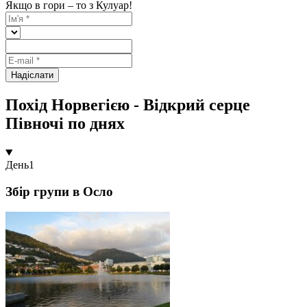
Якщо в гори – то з Кулуар!
Надіслати
Похід Норвегією - Відкрий серце
Півночі по днях
День
1
Збір групи в Осло