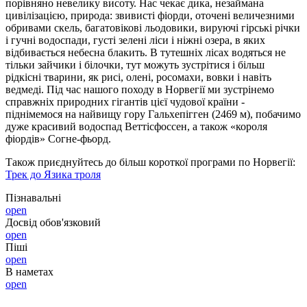
порівняно невелику висоту. Нас чекає дика, незаймана
цивілізацією, природа: звивисті фіорди, оточені величезними
обривами скель, багатовікові льодовики, вируючі гірські річки
і гучні водоспади, густі зелені ліси і ніжні озера, в яких
відбивається небесна блакить. В тутешніх лісах водяться не
тільки зайчики і білочки, тут можуть зустрітися і більш
рідкісні тварини, як рисі, олені, росомахи, вовки і навіть
ведмеді. Під час нашого походу в Норвегії ми зустрінемо
справжніх природних гігантів цієї чудової країни -
піднімемося на найвищу гору Гальхепігген (2469 м), побачимо
дуже красивий водоспад Веттісфоссен, а також «короля
фіордів» Согне-фьорд.
Також приєднуйтесь до більш короткої програми по Норвегії:
Трек до Язика троля
Пізнавальні
open
Досвід обов'язковий
open
Піші
open
В наметах
open