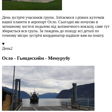
День зустрічі учасників групи. Злітаємося з різних куточків
нашої планети в аеропорт Осло. Сьогодні ми ночуємо в
затишному хостелі недалеко від залізничного вокзалу, саме тут
збирається вся група. За тиждень до походу всі деталі по
точному місцю зустрічі координатор надішле вам на пошту.
День
2
Осло - Гьендесхейм - Мемурубу