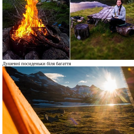
Душевні посиденьки біля багаття