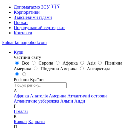
Допомагаємо ЗСУ 🇺🇦
Корпоративи
З місцевими гідами
Прокат
Подарунковий сертифікат
Контакти
kuluar
k
u
l
u
a
r
p
o
h
o
d
.
c
o
m
Куди
Частини світу
Все
Європа
Африка
Азія
Північна
Америка
Південна Америка
Антарктида
Регіони
Країни
А
Африка
Анатолія
Америка
Атлантичні острови
Атлантичне узбережжя
Альпи
Анди
Г
Гімалаї
К
Кавказ
Карпати
П