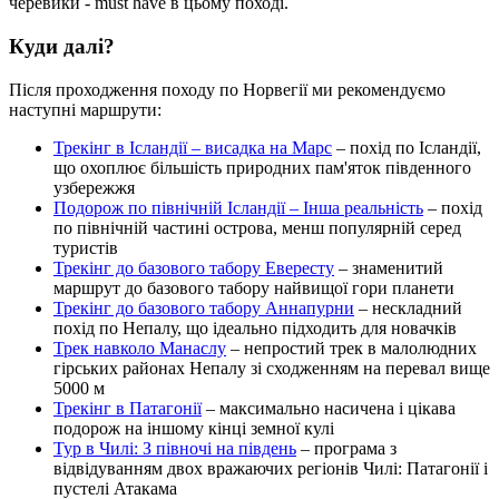
черевики - must have в цьому поході.
Куди далі?
Після проходження походу по Норвегії ми рекомендуємо
наступні маршрути:
Трекінг в Ісландії – висадка на Марс
– похід по Ісландії,
що охоплює більшість природних пам'яток південного
узбережжя
Подорож по північній Ісландії – Інша реальність
– похід
по північній частині острова, менш популярній серед
туристів
Трекінг до базового табору Евересту
– знаменитий
маршрут до базового табору найвищої гори планети
Трекінг до базового табору Аннапурни
– нескладний
похід по Непалу, що ідеально підходить для новачків
Трек навколо Манаслу
– непростий трек в малолюдних
гірських районах Непалу зі сходженням на перевал вище
5000 м
Трекінг в Патагонії
– максимально насичена і цікава
подорож на іншому кінці земної кулі
Тур в Чилі: З півночі на південь
– програма з
відвідуванням двох вражаючих регіонів Чилі: Патагонії і
пустелі Атакама