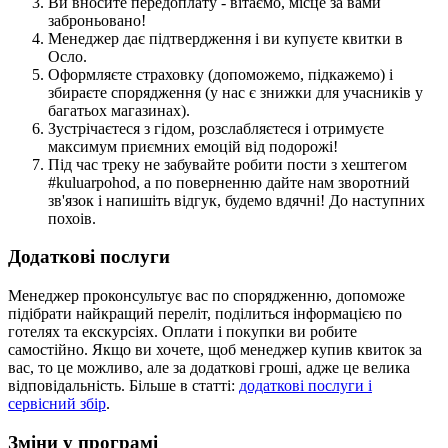
Ви вносите передоплату - вітаємо, місце за вами
заброньовано!
Менеджер дає підтвердження і ви купуєте квитки в
Осло.
Оформляєте страховку (допоможемо, підкажемо) і
збираєте спорядження (у нас є знижки для учасників у
багатьох магазинах).
Зустрічаєтеся з гідом, розслабляєтеся і отримуєте
максимум приємних емоцій від подорожі!
Під час треку не забувайте робити пости з хештегом
#kuluarpohod, а по поверненню дайте нам зворотний
зв'язок і напишіть відгук, будемо вдячні! До наступних
похоів.
Додаткові послуги
Менеджер проконсультує вас по спорядженню, допоможе
підібрати найкращий переліт, поділиться інформацією по
готелях та екскурсіях. Оплати і покупки ви робите
самостійно. Якщо ви хочете, щоб менеджер купив квиток за
вас, то це можливо, але за додаткові гроші, адже це велика
відповідальність. Більше в статті:
додаткові послуги і
сервісний збір
.
Зміни у програмі