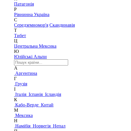
Патагонія
Р
Рівнинна Україна
С
Середземномор'я
Скандинавія
Т
Тибет
Ц
Центральна Мексика
Ю
Юлійські Альпи
А
Аргентина
Г
Грузія
І
Італія
Іспанія
Ісландія
К
Кабо-Верде
Китай
М
Мексика
Н
Намібія
Норвегія
Непал