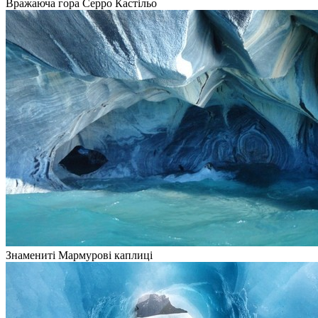
Вражаюча гора Серро Кастільо
Знамениті Мармурові каплиці