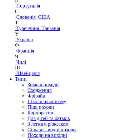
П
Португалія
С
Словенія
США
Т
Туреччина
Танзанія
У
Україна
Ф
Франція
Ч
Чилі
Ш
Швейцарія
Типи
Зимові походи
Сходження
Фрірайд
Школи альпінізму
Піші походи
Корпоратив
Для дітей та батьків
З легким рюкзаком
Сплави - водні походи
Походи на вихідні