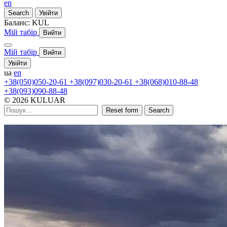
en
Search
Увійти
Баланс:
KUL
Мій табір
Вийти
Мій табір
Вийти
Увійти
ua
en
+38(050)050-20-61
+38(097)030-20-61
+38(068)010-88-48
+38(093)090-88-48
© 2026 KULUAR
Reset form
Search