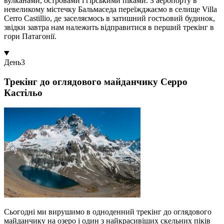
вулканами, островами і гірськими піками. З аеропорту в
невеликому містечку Бальмаседа переїжджаємо в селище Villa
Cerro Castillio, де заселяємось в затишний гостьовий будинок,
звідки завтра нам належить відправитися в перший трекінг в
гори Патагонії.
День
3
Трекінг до оглядового майданчику Серро
Кастільо
Сьогодні ми вирушимо в одноденний трекінг до оглядового
майданчику на озеро і один з найкрасивіших скельних піків