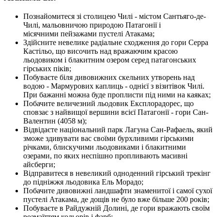
Познайомитеся зі столицею Чилі - містом Сантьяго-де-
Чилі, мальовничою природою Патагонії і
місячними пейзажами пустелі Атакама;
Здійсните невелике радіальне сходження до гори Серра
Кастільо, що височить над вражаючим красою
льодовиком і блакитним озером серед патагонських
гірських піків;
Побуваєте біля дивовижних скельних утворень над
водою - Мармурових каплиць - однієї з візитівок Чилі.
При бажанні можна буде проплисти під ними на каяках;
Побачите величезний льодовик Експлорадорес, що
сповзає з найвищої вершини всієї Патагонії - гори Сан-
Валентин (4058 м);
Відвідаєте національний парк Лагуна Сан-Рафаель, який
зможе здивувати вас своїми бурхливими гірськими
річками, блискучими льодовиками і блакитними
озерами, по яких неспішно пропливають масивні
айсберги;
Відправитеся в невеликий одноденний гірський трекінг
до підніжжя льодовика Ель Морадо;
Побачите дивовижні ландшафти знаменитої і самої сухої
пустелі Атакама, де дощів не було вже більше 200 років;
Побуваєте в Райдужній Долині, де гори вражають своїм
розмаїттям кольорів і фарб;