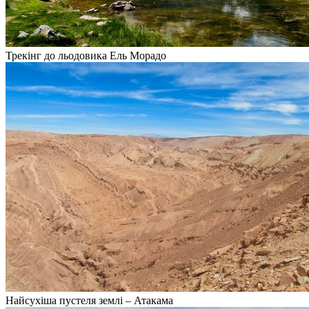
Трекінг до льодовика Ель Морадо
Найсухіша пустеля землі – Атакама