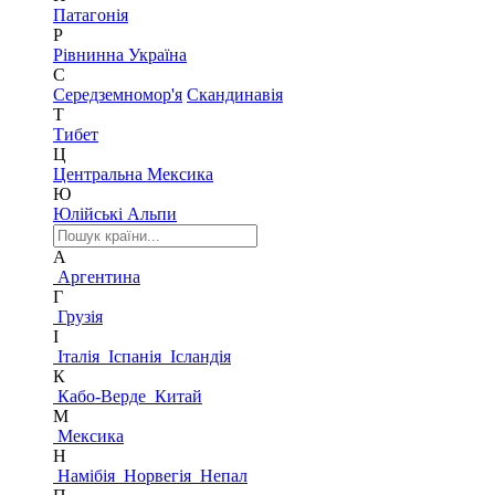
Патагонія
Р
Рівнинна Україна
С
Середземномор'я
Скандинавія
Т
Тибет
Ц
Центральна Мексика
Ю
Юлійські Альпи
А
Аргентина
Г
Грузія
І
Італія
Іспанія
Ісландія
К
Кабо-Верде
Китай
М
Мексика
Н
Намібія
Норвегія
Непал