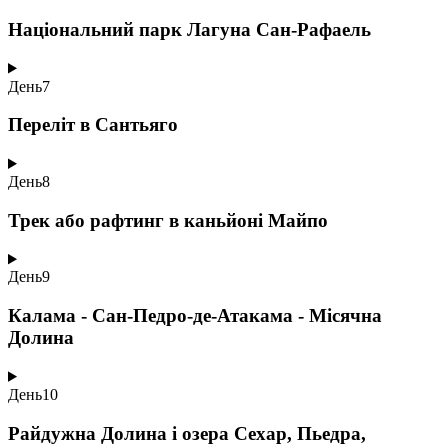
Національний парк Лагуна Сан-Рафаель
День
7
Переліт в Сантьяго
День
8
Трек або рафтинг в каньйоні Майпо
День
9
Калама - Сан-Педро-де-Атакама - Місячна
Долина
День
10
Райдужна Долина і озера Сехар, Пьедра,