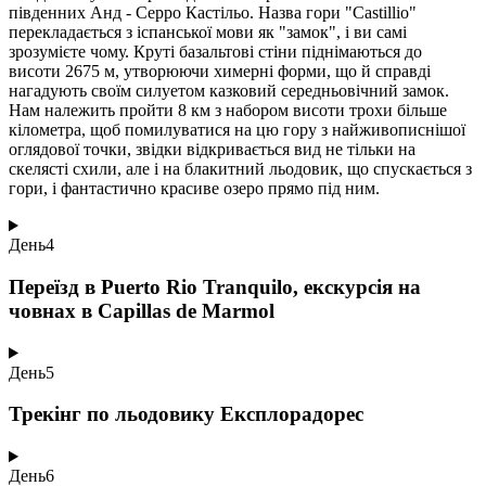
південних Анд - Серро Кастільо. Назва гори "Castillio"
перекладається з іспанської мови як "замок", і ви самі
зрозумієте чому. Круті базальтові стіни піднімаються до
висоти 2675 м, утворюючи химерні форми, що й справді
нагадують своїм силуетом казковий середньовічний замок.
Нам належить пройти 8 км з набором висоти трохи більше
кілометра, щоб помилуватися на цю гору з найживописнішої
оглядової точки, звідки відкривається вид не тільки на
скелясті схили, але і на блакитний льодовик, що спускається з
гори, і фантастично красиве озеро прямо під ним.
День
4
Переїзд в Puerto Rio Tranquilo, екскурсія на
човнах в Capillas de Marmol
День
5
Трекінг по льодовику Експлорадорес
День
6