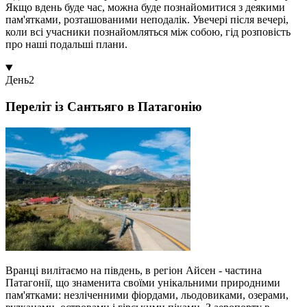
Якщо вдень буде час, можна буде познайомитися з деякими
пам'ятками, розташованими неподалік. Увечері після вечері,
коли всі учасники познайомляться між собою, гід розповість
про наші подальші плани.
День
2
Переліт із Сантьяго в Патагонію
Вранці вилітаємо на південь, в регіон Айсен - частина
Патагонії, що знаменита своїми унікальними природними
пам'ятками: незліченними фіордами, льодовиками, озерами,