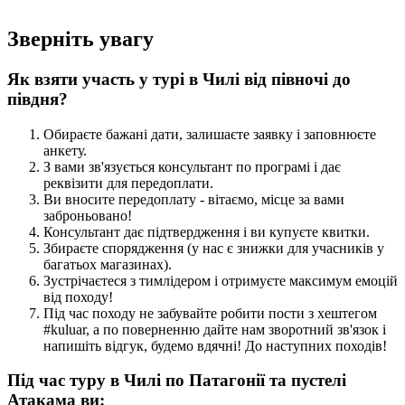
Зверніть увагу
Як взяти участь у турі в Чилі від півночі до
півдня?
Обираєте бажані дати, залишаєте заявку і заповнюєте
анкету.
З вами зв'язується консультант по програмі і дає
реквізити для передоплати.
Ви вносите передоплату - вітаємо, місце за вами
заброньовано!
Консультант дає підтвердження і ви купуєте квитки.
Збираєте спорядження (у нас є знижки для учасників у
багатьох магазинах).
Зустрічаєтеся з тимлідером і отримуєте максимум емоцій
від походу!
Під час походу не забувайте робити пости з хештегом
#kuluar, а по поверненню дайте нам зворотний зв'язок і
напишіть відгук, будемо вдячні! До наступних походів!
Під час туру в Чилі по Патагонії та пустелі
Атакама ви: