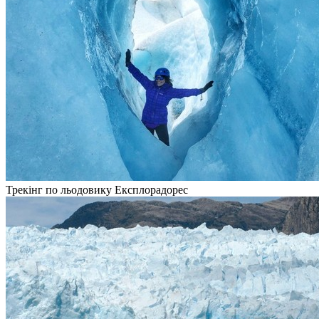
Трекінг по льодовику Експлорадорес