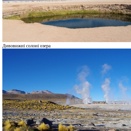
Дивовижні солоні озера