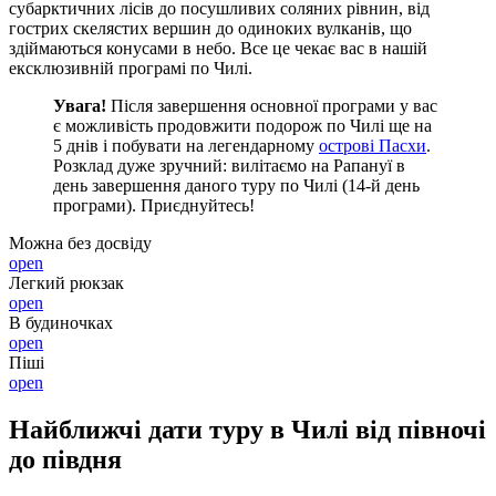
субарктичних лісів до посушливих соляних рівнин, від
гострих скелястих вершин до одиноких вулканів, що
здіймаються конусами в небо. Все це чекає вас в нашій
ексклюзивній програмі по Чилі.
Увага!
Після завершення основної програми у вас
є можливість продовжити подорож по Чилі ще на
5 днів і побувати на легендарному
острові Пасхи
.
Розклад дуже зручний: вилітаємо на Рапануї в
день завершення даного туру по Чилі (14-й день
програми). Приєднуйтесь!
Можна без досвіду
open
Легкий рюкзак
open
В будиночках
open
Піші
open
Найближчі дати туру в Чилі від півночі
до півдня