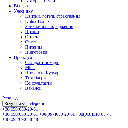
Авторські тури
Відгуки
Учаснику
Квитки, готелі, страхування
KuluarBonus
Знижки на спорядження
Прокат
Оплата
Статті
Питання
Підготовка
Про клуб
Стандарт походів
Місія
Про сім'ю Кулуар
Тимлідери
Консультанти
Вакансії
Розклад
telegram
Хочу піти ➪
+38(050)050-20-61
+38(050)050-20-61
+38(097)030-20-61
+38(068)010-88-48
+38(093)090-88-48
ua