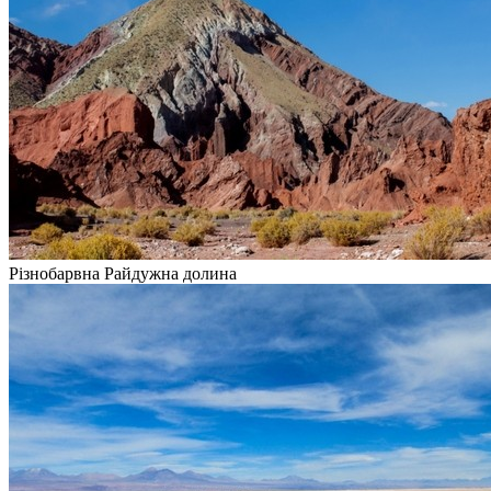
Різнобарвна Райдужна долина