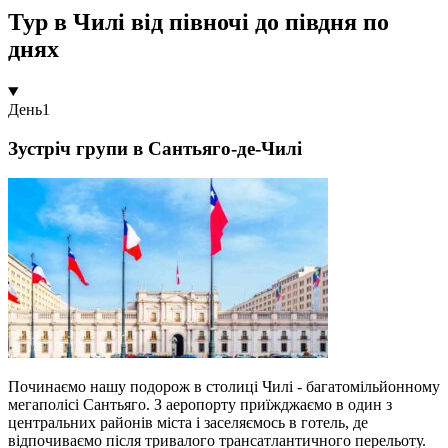
Тур в Чилі від півночі до півдня по
днях
День
1
Зустріч групи в Сантьяго-де-Чилі
Починаємо нашу подорож в столиці Чилі - багатомільйонному
мегаполісі Сантьяго. З аеропорту приїжджаємо в один з
центральних районів міста і заселяємось в готель, де
відпочиваємо після тривалого трансатлантичного перельоту.