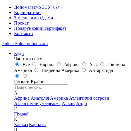
Допомагаємо ЗСУ 🇺🇦
Корпоративи
З місцевими гідами
Прокат
Подарунковий сертифікат
Контакти
kuluar
k
u
l
u
a
r
p
o
h
o
d
.
c
o
m
Куди
Частини світу
Все
Європа
Африка
Азія
Північна
Америка
Південна Америка
Антарктида
Регіони
Країни
А
Африка
Анатолія
Америка
Атлантичні острови
Атлантичне узбережжя
Альпи
Анди
Г
Гімалаї
К
Кавказ
Карпати
П