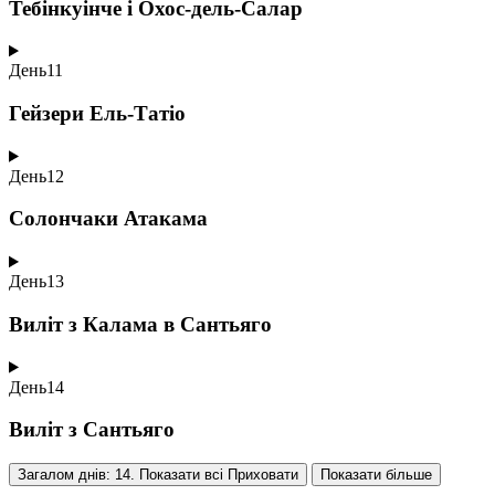
Тебінкуінче і Охос-дель-Салар
День
11
Гейзери Ель-Татіо
День
12
Солончаки Атакама
День
13
Виліт з Калама в Сантьяго
День
14
Виліт з Сантьяго
Загалом днів: 14. Показати всі
Приховати
Показати більше