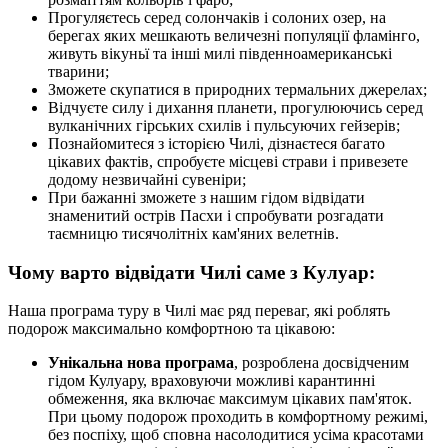
Прогуляєтесь серед солончаків і солоних озер, на
берегах яких мешкають величезні популяції фламінго,
живуть вікуньї та інші милі південноамериканські
тварини;
Зможете скупатися в природних термальних джерелах;
Відчуєте силу і дихання планети, прогулюючись серед
вулканічних гірських схилів і пульсуючих гейзерів;
Познайомитеся з історією Чилі, дізнаєтеся багато
цікавих фактів, спробуєте місцеві страви і привезете
додому незвичайні сувеніри;
При бажанні зможете з нашим гідом відвідати
знаменитий острів Пасхи і спробувати розгадати
таємницю тисячолітніх кам'яних велетнів.
Чому варто відвідати Чилі саме з Кулуар:
Наша програма туру в Чилі має ряд переваг, які роблять
подорож максимально комфортною та цікавою:
Унікальна нова програма
, розроблена досвідченим
гідом Кулуару, враховуючи можливі карантинні
обмеження, яка включає максимум цікавих пам'яток.
При цьому подорож проходить в комфортному режимі,
без поспіху, щоб сповна насолодитися усіма красотами