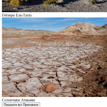
Гейзери Ель-Татіо
Солончаки Атаками
Показати всі
Приховати