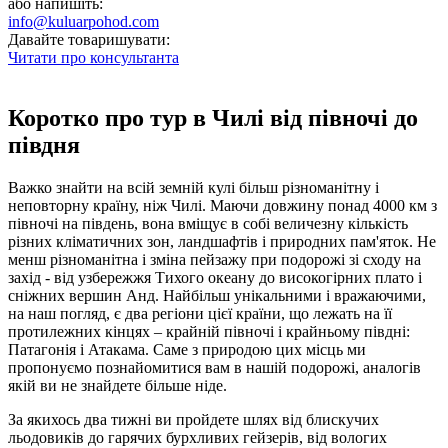
або напишіть:
info@kuluarpohod.com
Давайте товаришувати:
Читати про консультанта
Коротко про тур в Чилі від півночі до
півдня
Важко знайти на всій земній кулі більш різноманітну і
неповторну країну, ніж Чилі. Маючи довжину понад 4000 км з
півночі на південь, вона вміщує в собі величезну кількість
різних кліматичних зон, ландшафтів і природних пам'яток. Не
менш різноманітна і зміна пейзажу при подорожі зі сходу на
захід - від узбережжя Тихого океану до високогірних плато і
сніжних вершин Анд. Найбільш унікальними і вражаючими,
на наш погляд, є два регіони цієї країни, що лежать на її
протилежних кінцях – крайній півночі і крайньому півдні:
Патагонія і Атакама. Саме з природою цих місць ми
пропонуємо познайомитися вам в нашій подорожі, аналогів
якій ви не знайдете більше ніде.
За якихось два тижні ви пройдете шлях від блискучих
льодовиків до гарячих бурхливих гейзерів, від вологих