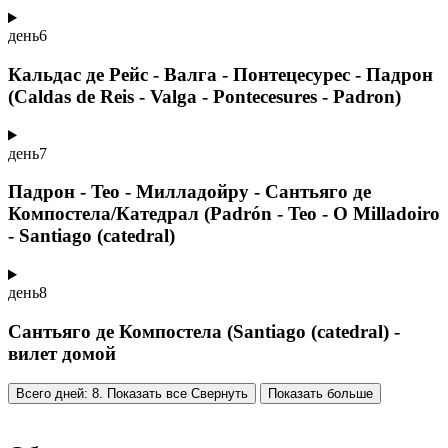
день
6
Кальдас де Рейс - Валга - Понтецесурес - Падрон
(Caldas de Reis - Valga - Pontecesures - Padron)
день
7
Падрон - Teo - Милладойру - Сантьяго де
Компостела/Катедрал (Padrón - Teo - O Milladoiro
- Santiago (catedral)
день
8
Сантьяго де Компостела (Santiago (catedral) -
вилет домой
Всего дней: 8. Показать все
Свернуть
Показать больше