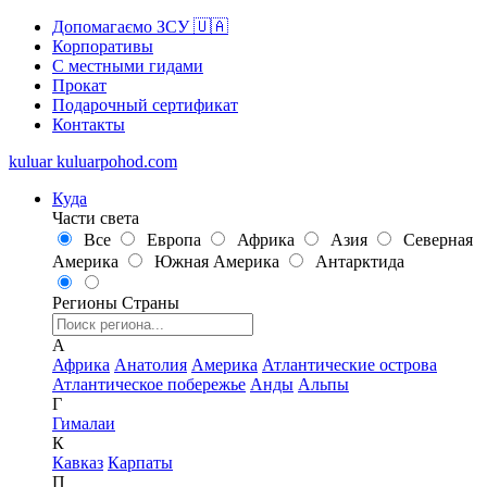
Допомагаємо ЗСУ 🇺🇦
Корпоративы
С местными гидами
Прокат
Подарочный сертификат
Контакты
kuluar
k
u
l
u
a
r
p
o
h
o
d
.
c
o
m
Куда
Части света
Все
Европа
Африка
Азия
Северная
Америка
Южная Америка
Антарктида
Регионы
Страны
А
Африка
Анатолия
Америка
Атлантические острова
Атлантическое побережье
Анды
Альпы
Г
Гималаи
К
Кавказ
Карпаты
П