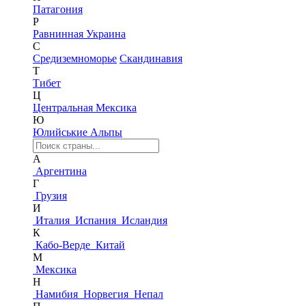
Патагония
Р
Равнинная Украина
С
Средиземноморье
Скандинавия
Т
Тибет
Ц
Центральная Мексика
Ю
Юлийськие Альпы
А
Аргентина
Г
Грузия
И
Италия
Испания
Исландия
К
Кабо-Верде
Китай
М
Мексика
Н
Намибия
Норвегия
Непал