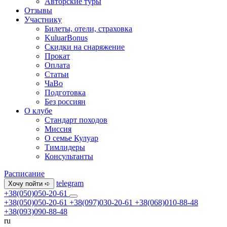
Авторские туры
Отзывы
Участнику
Билеты, отели, страховка
KuluarBonus
Скидки на снаряжение
Прокат
Оплата
Статьи
ЧаВо
Подготовка
Без россиян
О клубе
Стандарт походов
Миссия
О семье Кулуар
Тимлидеры
Консультанты
Расписание
telegram
Хочу пойти ➪
+38(050)050-20-61
+38(050)050-20-61
+38(097)030-20-61
+38(068)010-88-48
+38(093)090-88-48
ru