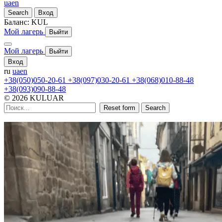
ua
en
Search
Вход
Баланс:
KUL
Мой лагерь
Выйти
Мой лагерь
Выйти
Вход
ru
ua
en
+38(050)050-20-61
+38(097)030-20-61
+38(068)010-88-48
+38(093)090-88-48
© 2026 KULUAR
Reset form
Search