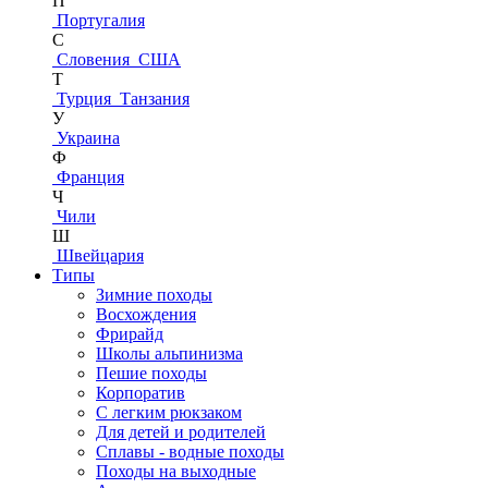
П
Португалия
С
Словения
США
Т
Турция
Танзания
У
Украина
Ф
Франция
Ч
Чили
Ш
Швейцария
Типы
Зимние походы
Восхождения
Фрирайд
Школы альпинизма
Пешие походы
Корпоратив
С легким рюкзаком
Для детей и родителей
Сплавы - водные походы
Походы на выходные