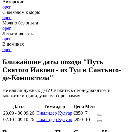
Авторские
open
С выходом к морю
open
Можно без опыта
open
Легкий рюкзак
open
В домиках
open
Ближайшие даты похода "Путь
Святого Иакова - из Туй в Сантьяго-
де-Компостела"
Не нашли нужных дат? Свяжитесь с консультантом и
закажите индивидуальную программу
Даты
Тимлидер
Цена
Мест
23.09
-
30.09.26
Тимлидер Кулуар
€850
7
02.10
-
09.10.26
Тимлидер Кулуар
€850
10