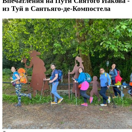
Впечатления на Пути Святого Иакова -
из Туй в Сантьяго-де-Компостела