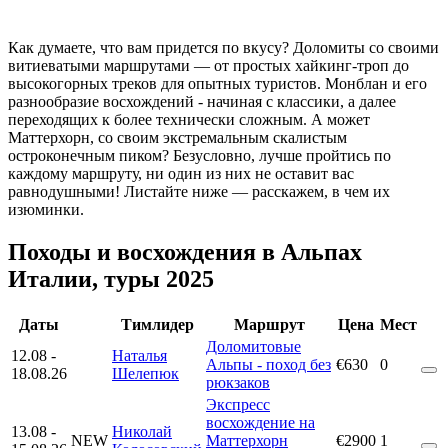
Как думаете, что вам придется по вкусу? Доломиты со своими
витиеватыми маршрутами — от простых хайкинг-троп до
высокогорных треков для опытных туристов. Монблан и его
разнообразие восхождений - начиная с классики, а далее
переходящих к более технически сложным. А может
Маттерхорн, со своим экстремальным скалистым
остроконечным пиком? Безусловно, лучше пройтись по
каждому маршруту, ни один из них не оставит вас
равнодушными! Листайте ниже — расскажем, в чем их
изюминки.
Походы и восхождения в Альпах
Италии, туры 2025
Даты
Тимлидер
Маршрут
Цена
Мест
Доломитовые
12.08
-
Наталья
Альпы - поход без
€630
0
18.08.26
Шелепюк
рюкзаков
Экспресс
восхождение на
13.08
-
Николай
NEW
Маттерхорн
€2900
1