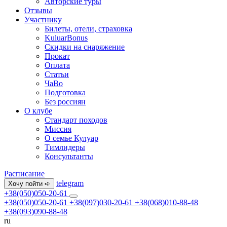
Авторские туры
Отзывы
Участнику
Билеты, отели, страховка
KuluarBonus
Скидки на снаряжение
Прокат
Оплата
Статьи
ЧаВо
Подготовка
Без россиян
О клубе
Стандарт походов
Миссия
О семье Кулуар
Тимлидеры
Консультанты
Расписание
telegram
Хочу пойти ➪
+38(050)050-20-61
+38(050)050-20-61
+38(097)030-20-61
+38(068)010-88-48
+38(093)090-88-48
ru