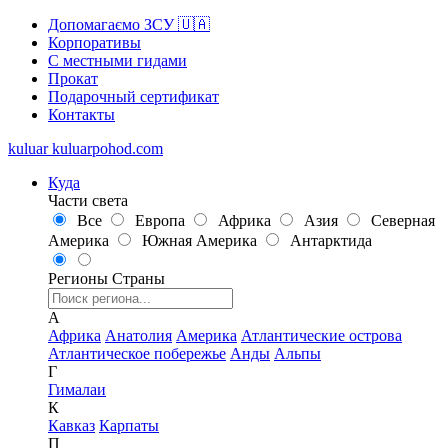
Допомагаємо ЗСУ 🇺🇦
Корпоративы
С местными гидами
Прокат
Подарочный сертификат
Контакты
kuluar
k
u
l
u
a
r
p
o
h
o
d
.
c
o
m
Куда
Части света
Все
Европа
Африка
Азия
Северная
Америка
Южная Америка
Антарктида
Регионы
Страны
А
Африка
Анатолия
Америка
Атлантические острова
Атлантическое побережье
Анды
Альпы
Г
Гималаи
К
Кавказ
Карпаты
П