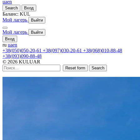
ua
en
Search
Вход
Баланс:
KUL
Мой лагерь
Выйти
Мой лагерь
Выйти
Вход
ru
ua
en
+38(050)050-20-61
+38(097)030-20-61
+38(068)010-88-48
+38(093)090-88-48
© 2026 KULUAR
Reset form
Search