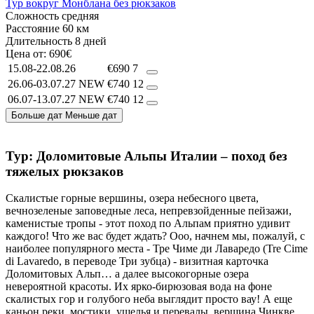
Тур вокруг Монблана без рюкзаков
Сложность
средняя
Расстояние
60 км
Длительность
8 дней
Цена от:
690€
15.08-22.08.26
€690
7
26.06-03.07.27
NEW
€740
12
06.07-13.07.27
NEW
€740
12
Больше дат
Меньше дат
Тур: Доломитовые Альпы Италии – поход без
тяжелых рюкзаков
Скалистые горные вершины, озера небесного цвета,
вечнозеленые заповедные леса, непревзойденные пейзажи,
каменистые тропы - этот поход по Альпам приятно удивит
каждого! Что же вас будет ждать? Ооо, начнем мы, пожалуй, с
наиболее популярного места - Тре Чиме ди Лаваредо (Tre Cime
di Lavaredo, в переводе Три зубца) - визитная карточка
Доломитовых Альп… а далее высокогорные озера
невероятной красоты. Их ярко-бирюзовая вода на фоне
скалистых гор и голубого неба выглядит просто вау! А еще
каньон реки, мостики, ущелья и перевалы, вершина Чинкве