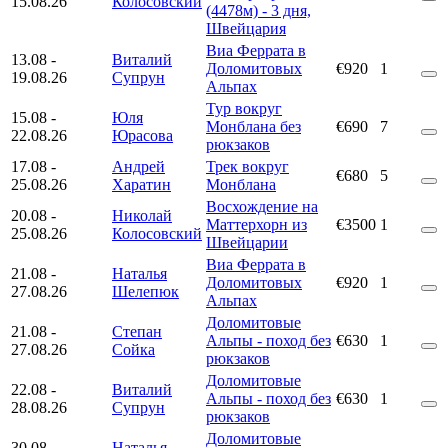
15.08.26
Колосовский
(4478м) - 3 дня,
Швейцария
Виа Феррата в
13.08
-
Виталий
Доломитовых
€920
1
19.08.26
Супрун
Альпах
Тур вокруг
15.08
-
Юля
Монблана без
€690
7
22.08.26
Юрасова
рюкзаков
17.08
-
Андрей
Трек вокруг
€680
5
25.08.26
Харатин
Монблана
Восхождение на
20.08
-
Николай
Маттерхорн из
€3500
1
25.08.26
Колосовский
Швейцарии
Виа Феррата в
21.08
-
Наталья
Доломитовых
€920
1
27.08.26
Шелепюк
Альпах
Доломитовые
21.08
-
Степан
Альпы - поход без
€630
1
27.08.26
Сойка
рюкзаков
Доломитовые
22.08
-
Виталий
Альпы - поход без
€630
1
28.08.26
Супрун
рюкзаков
Доломитовые
30.08
-
Наталья