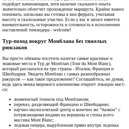
подойдет начинающим, хотя наличие скального опыта
значительно облегчит прохождение маршрута. Крайне важно
понимать, насколько вы готовы к виа феррата, учитывая
высоту и скалолазные участки. Если у вас в запасе имеется
внимательность, осторожность и готовность к исполнению
наставлений тимлидера - welcome!
Тур-поход вокруг Монблана без тяжелых
рюкзаков
Вы просто обязаны посетить налегке самые красивые и
знаковые места в Тур де Монблан (Tour du Mont Blanc),
который рассыпался на три страны - Италия, Франция и
Швейцария. Увидеть Монблан с самых разнообразных
ракурсов — как такое предложение? Соглашайтесь, не думая,
ведь здесь мекка мирового альпинизма откроет локации маст-
си:
знаменитый тоннель под Монбланом;
перевал, разделяющий Францию и Швейцарию;
научно-экологический центр и конечно же “балкон” с
потрясающими видами на вершины и стены всего
массива Mont Blanс;
ледовая пещера, вырубленная прямо внутри ледника