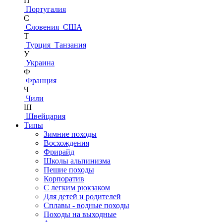
П
Португалия
С
Словения
США
Т
Турция
Танзания
У
Украина
Ф
Франция
Ч
Чили
Ш
Швейцария
Типы
Зимние походы
Восхождения
Фрирайд
Школы альпинизма
Пешие походы
Корпоратив
С легким рюкзаком
Для детей и родителей
Сплавы - водные походы
Походы на выходные