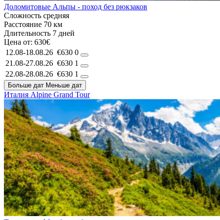
Доломитовые Альпы - поход без рюкзаков
Сложность
средняя
Расстояние
70 км
Длительность
7 дней
Цена от:
630€
12.08-18.08.26
€630
0
21.08-27.08.26
€630
1
22.08-28.08.26
€630
1
Больше дат
Меньше дат
Италия
Alpine Grand Tour