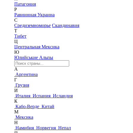
Патагония
Р
Равнинная Украина
С
Средиземноморье
Скандинавия
Т
Тибет
Ц
Центральная Мексика
Ю
Юлийськие Альпы
А
Аргентина
Г
Грузия
И
Италия
Испания
Исландия
К
Кабо-Верде
Китай
М
Мексика
Н
Намибия
Норвегия
Непал