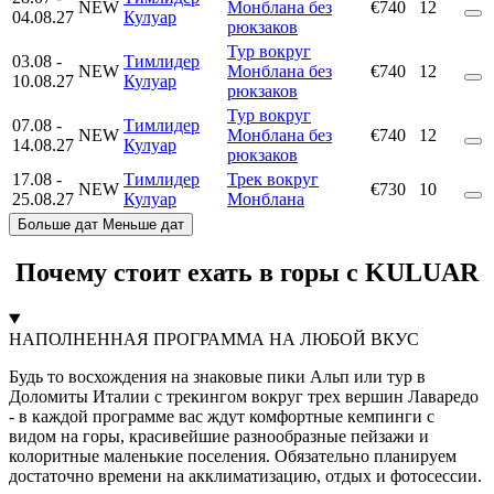
NEW
Монблана без
€740
12
04.08.27
Кулуар
рюкзаков
Тур вокруг
03.08
-
Тимлидер
NEW
Монблана без
€740
12
10.08.27
Кулуар
рюкзаков
Тур вокруг
07.08
-
Тимлидер
NEW
Монблана без
€740
12
14.08.27
Кулуар
рюкзаков
17.08
-
Тимлидер
Трек вокруг
NEW
€730
10
25.08.27
Кулуар
Монблана
Больше дат
Меньше дат
Почему стоит ехать в горы с KULUAR
НАПОЛНЕННАЯ ПРОГРАММА НА ЛЮБОЙ ВКУС
Будь то восхождения на знаковые пики Альп или тур в
Доломиты Италии с трекингом вокруг трех вершин Лаваредо
- в каждой программе вас ждут комфортные кемпинги с
видом на горы, красивейшие разнообразные пейзажи и
колоритные маленькие поселения. Обязательно планируем
достаточно времени на акклиматизацию, отдых и фотосессии.