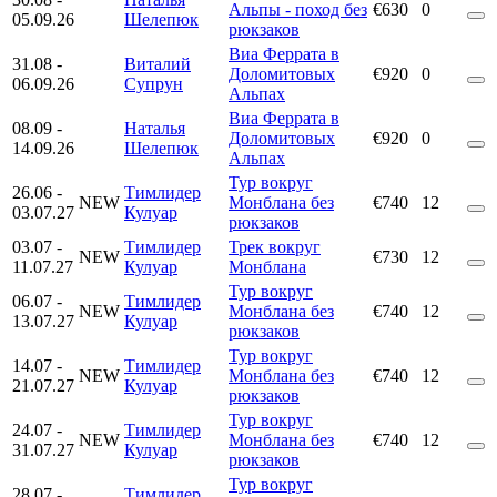
Альпы - поход без
€630
0
05.09.26
Шелепюк
рюкзаков
Виа Феррата в
31.08
-
Виталий
Доломитовых
€920
0
06.09.26
Супрун
Альпах
Виа Феррата в
08.09
-
Наталья
Доломитовых
€920
0
14.09.26
Шелепюк
Альпах
Тур вокруг
26.06
-
Тимлидер
NEW
Монблана без
€740
12
03.07.27
Кулуар
рюкзаков
03.07
-
Тимлидер
Трек вокруг
NEW
€730
12
11.07.27
Кулуар
Монблана
Тур вокруг
06.07
-
Тимлидер
NEW
Монблана без
€740
12
13.07.27
Кулуар
рюкзаков
Тур вокруг
14.07
-
Тимлидер
NEW
Монблана без
€740
12
21.07.27
Кулуар
рюкзаков
Тур вокруг
24.07
-
Тимлидер
NEW
Монблана без
€740
12
31.07.27
Кулуар
рюкзаков
Тур вокруг
28.07
-
Тимлидер