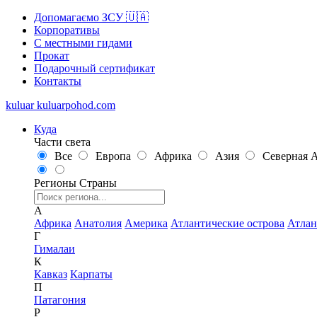
Допомагаємо ЗСУ 🇺🇦
Корпоративы
С местными гидами
Прокат
Подарочный сертификат
Контакты
kuluar
k
u
l
u
a
r
p
o
h
o
d
.
c
o
m
Куда
Части света
Все
Европа
Африка
Азия
Северная 
Регионы
Страны
А
Африка
Анатолия
Америка
Атлантические острова
Атлан
Г
Гималаи
К
Кавказ
Карпаты
П
Патагония
Р