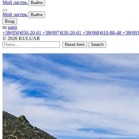
Мой лагерь
Выйти
Мой лагерь
Выйти
Вход
ru
ua
en
+38(050)050-20-61
+38(097)030-20-61
+38(068)010-88-48
+38(093
© 2026 KULUAR
Reset form
Search