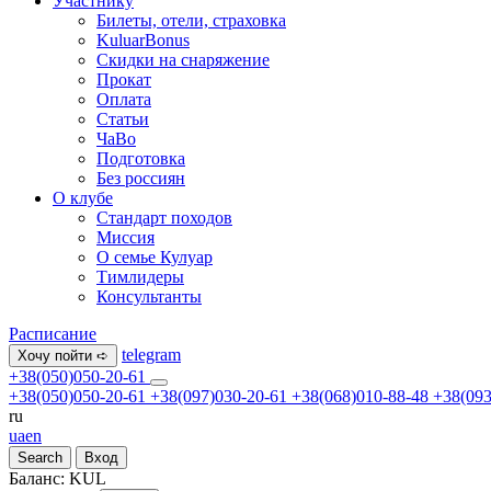
Участнику
Билеты, отели, страховка
KuluarBonus
Скидки на снаряжение
Прокат
Оплата
Статьи
ЧаВо
Подготовка
Без россиян
О клубе
Стандарт походов
Миссия
О семье Кулуар
Тимлидеры
Консультанты
Расписание
telegram
Хочу пойти ➪
+38(050)050-20-61
+38(050)050-20-61
+38(097)030-20-61
+38(068)010-88-48
+38(093
ru
ua
en
Search
Вход
Баланс:
KUL