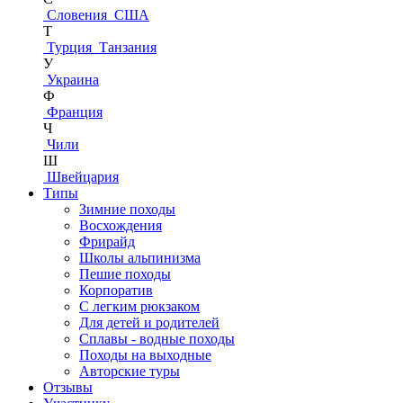
Словения
США
Т
Турция
Танзания
У
Украина
Ф
Франция
Ч
Чили
Ш
Швейцария
Типы
Зимние походы
Восхождения
Фрирайд
Школы альпинизма
Пешие походы
Корпоратив
С легким рюкзаком
Для детей и родителей
Сплавы - водные походы
Походы на выходные
Авторские туры
Отзывы