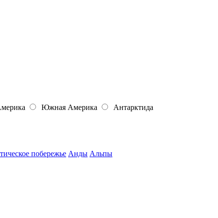
Америка
Южная Америка
Антарктида
тическое побережье
Анды
Альпы