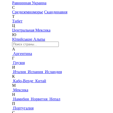
Равнинная Украина
С
Средиземноморье
Скандинавия
Т
Тибет
Ц
Центральная Мексика
Ю
Юлийськие Альпы
А
Аргентина
Г
Грузия
И
Италия
Испания
Исландия
К
Кабо-Верде
Китай
М
Мексика
Н
Намибия
Норвегия
Непал
П
Португалия
С