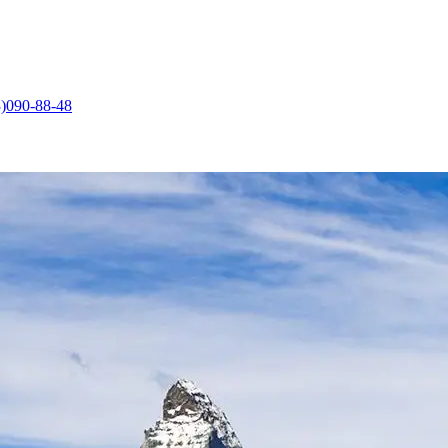
)090-88-48