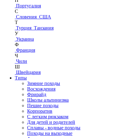
П
Португалия
С
Словения
США
Т
Турция
Танзания
У
Украина
Ф
Франция
Ч
Чили
Ш
Швейцария
Типы
Зимние походы
Восхождения
Фрирайд
Школы альпинизма
Пешие походы
Корпоратив
С легким рюкзаком
Для детей и родителей
Сплавы - водные походы
Походы на выходные