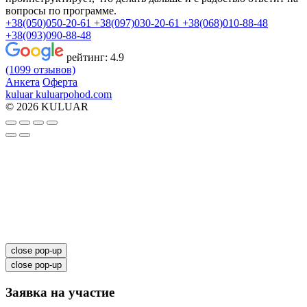
вопросы по программе.
+38(050)050-20-61
+38(097)030-20-61
+38(068)010-88-48
+38(093)090-88-48
рейтинг:
4.9
(1099 отзывов)
Анкета
Оферта
kuluar
k
u
l
u
a
r
p
o
h
o
d
.
c
o
m
© 2026 KULUAR
close pop-up
close pop-up
Заявка на участие