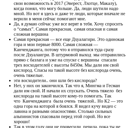
свои возможность в 2017 (Эверест, Лхотце, Макалу),
когда понял, что могу больше. Да, люди шутили надо
мной. Но вот я здесь и даже те люди, которые вначале не
верили в меня сейчас помогают мне.
Да, я думаю сейчас уже все верят в тебя. Хочу спросить
о “самых”. Самая прекрасная, самая опасная и самая
сложная вершина
Самая прекрасная — все еще Дхуалагири. Это одинокая
гора и мои первые 8000. Самая сложная —
Канченджанга, потому что я отправился туда сразу
после Дхуалаигри. В штурмовой выход мы отправились
прямо с базлага и уже на спуске с вершины спасали
трех восходителей с высоты 8450м. Мы дали им свой
кислород. Спасы на такой высоте без кислорода очень,
очень тяжелые.
эти восходители.. они шли без кислорода?
Нет, у них он закончился. Так что я, Мингма и Гесман
дали им свой. И начали их спускать. Очень тяжело без
кислорода на такой высоте кому-то помогать. Так
что Канченджанга была очень тяжелой.. Но К2 — это
одна гора на которой я боялся. Я видел кучу видео с
лавина и разными опасностями. Столько сильных
альпинистов спасовали перед этой горой. Но все
хорошо!
Так в этом году они не провесили перила, пока ты не