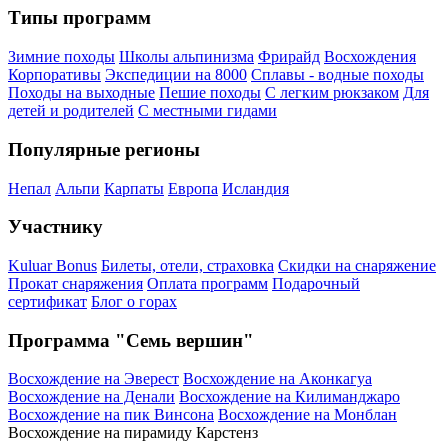
Типы программ
Зимние походы
Школы альпинизма
Фрирайд
Восхождения
Корпоративы
Экспедиции на 8000
Сплавы - водные походы
Походы на выходные
Пешие походы
С легким рюкзаком
Для
детей и родителей
С местными гидами
Популярные регионы
Непал
Альпи
Карпаты
Европа
Исландия
Участнику
Kuluar Bonus
Билеты, отели, страховка
Скидки на снаряжение
Прокат снаряжения
Оплата программ
Подарочный
сертификат
Блог о горах
Программа "Семь вершин"
Восхождение на Эверест
Восхождение на Аконкагуа
Восхождение на Денали
Восхождение на Килиманджаро
Восхождение на пик Винсона
Восхождение на Монблан
Восхождение на пирамиду Карстенз