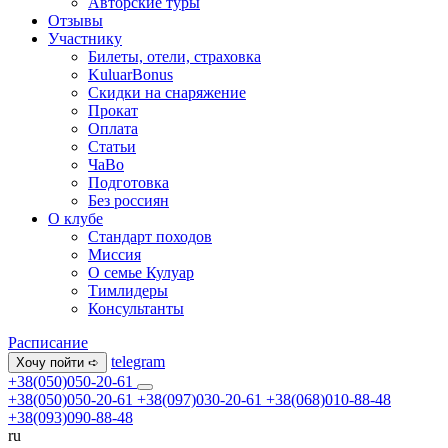
Авторские туры
Отзывы
Участнику
Билеты, отели, страховка
KuluarBonus
Скидки на снаряжение
Прокат
Оплата
Статьи
ЧаВо
Подготовка
Без россиян
О клубе
Стандарт походов
Миссия
О семье Кулуар
Тимлидеры
Консультанты
Расписание
telegram
Хочу пойти ➪
+38(050)050-20-61
+38(050)050-20-61
+38(097)030-20-61
+38(068)010-88-48
+38(093)090-88-48
ru