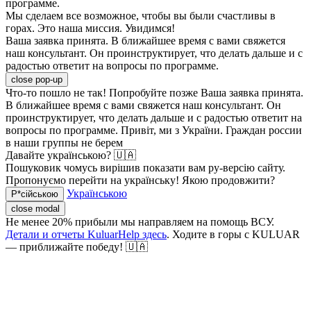
программе.
Мы сделаем все возможное, чтобы вы были счастливы в
горах. Это наша миссия. Увидимся!
Ваша заявка принята. В ближайшее время с вами свяжется
наш консультант. Он проинструктирует, что делать дальше и с
радостью ответит на вопросы по программе.
close pop-up
Что-то пошло не так! Попробуйте позже
Ваша заявка принята.
В ближайшее время с вами свяжется наш консультант. Он
проинструктирует, что делать дальше и с радостью ответит на
вопросы по программе.
Привіт, ми з України. Граждан россии
в наши группы не берем
Давайте українською? 🇺🇦
Пошуковик чомусь вирішив показати вам ру-версію сайту.
Пропонуємо перейти на українську! Якою продовжити?
Українською
Р*сійською
close modal
Не менее 20% прибыли мы направляем на помощь ВСУ.
Детали и отчеты KuluarHelp здесь
. Ходите в горы с KULUAR
— приближайте победу! 🇺🇦