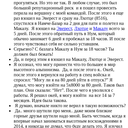
прогуляться. Но это не так. В любом случае, это был
большой репутационный риск и я пошел провесить
перила на вершину с моей командой. После этого я еще
раз взошел на Эверест и сразу на Лхотце (8516),
спустился в Намче-Базар на 2 дня для пати и полетел на
Макалу. Я взошел на
Эверест
,
Лхотце
и
Макалу
всего за
5 дней. После этого обратный путь в Нум, который
обычно занимает 6 дней я пробежал за 18 часов. И после
этого чувствовал себя не сильно уставшим.
Серьезно? С базлага Макалу в Нум за 18 часов? Ты
должен был бежать!
Да, и перед этим я взошел на Макалу, Лхотце и Эверест.
Я осознал, что могу принести что-то большее в мир
высотного альпинизма. Да, и после этого я.. Окей,
после этого я вернулся на работу в спец войска и
спросил: “Могу ли я на 80 дней уйти в отпуск?” Я
думал, что могу взойти на 5х8000 за 80 дней. Таков был
план. Они сказали: “Нет”. После чего я уволился с
работы. Я решил окей, я могу взойти на все 14 за 7
месяцев. Идея была такова.
Я думаю, вначале никто не верил в такую возможность?
Да.. много шутили про меня.. даже моим близкие
горные друзья шутили надо мной. Быть честным, когда я
впервые начал заниматься высотным восхождениями в
2014, я никогда не думал, что буду делать это. Я изучил