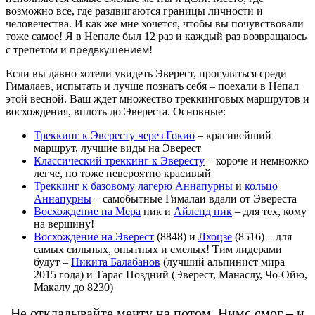
возможно все, где раздвигаются границы личности и
человечества. И как же мне хочется, чтобы вы почувствовали
тоже самое! Я в Непале был 12 раз и каждый раз возвращаюсь
предвкушением
с трепетом и
!
Если вы давно хотели увидеть Эверест, прогуляться среди
Гималаев, испытать и лучше познать себя – поехали в Непал
этой весной. Ваш ждет множество треккинговых маршрутов и
восхождения, вплоть до Эвереста. Основные:
Треккинг к Эвересту через Гокио
– красивейший
маршрут, лучшие виды на Эверест
Классический треккинг к Эвересту
– короче и немножко
легче, но тоже невероятно красивый
Треккинг к базовому лагерю Аннапурны
и
кольцо
Аннапурны
– самобытные Гималаи вдали от Эвереста
Восхождение на Мера
пик и
Айленд пик
– для тех, кому
на вершину!
Восхождение на Эверест
(8848) и
Лхоцзе
(8516) – для
самых сильных, опытных и смелых! Тим лидерами
будут –
Никита Балабанов
(лучший альпинист мира
2015 года) и Тарас Поздний (Эверест, Манаслу, Чо-Ойю,
Макалу до 8230)
Не откладывайте мечту на потом, Нимс смог – и