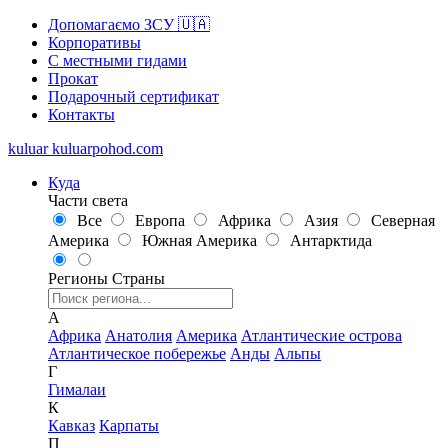
Допомагаємо ЗСУ 🇺🇦
Корпоративы
С местными гидами
Прокат
Подарочный сертификат
Контакты
kuluar
k
u
l
u
a
r
p
o
h
o
d
.
c
o
m
Куда
Части света
Все
Европа
Африка
Азия
Северная
Америка
Южная Америка
Антарктида
Регионы
Страны
А
Африка
Анатолия
Америка
Атлантические острова
Атлантическое побережье
Анды
Альпы
Г
Гималаи
К
Кавказ
Карпаты
П