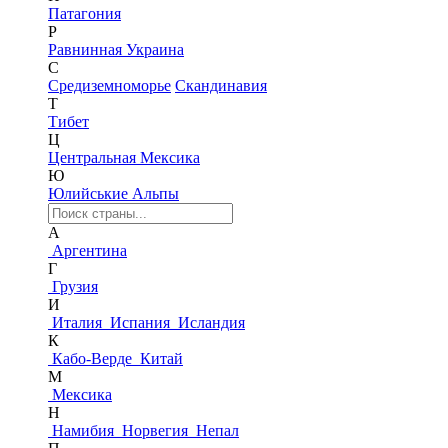
Патагония
Р
Равнинная Украина
С
Средиземноморье
Скандинавия
Т
Тибет
Ц
Центральная Мексика
Ю
Юлийськие Альпы
А
Аргентина
Г
Грузия
И
Италия
Испания
Исландия
К
Кабо-Верде
Китай
М
Мексика
Н
Намибия
Норвегия
Непал