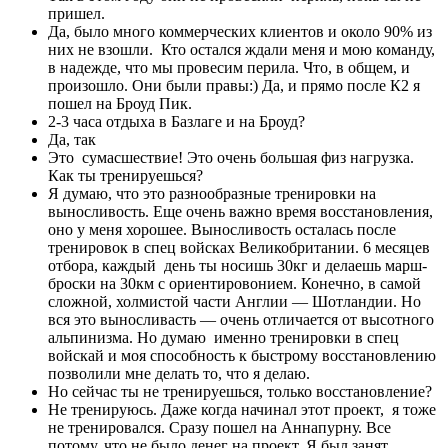
пришел.
Да, было много коммерческих клиентов и около 90% из
них не взошли. Кто остался ждали меня и мою команду,
в надежде, что мы провесим перила. Что, в общем, и
произошло. Они были правы:) Да, и прямо после К2 я
пошел на Броуд Пик.
2-3 часа отдыха в Базлаге и на Броуд?
Да, так
Это сумасшествие! Это очень большая физ нагрузка.
Как ты тренируешься?
Я думаю, что это разнообразные тренировки на
выносливость. Еще очень важно время восстановления,
оно у меня хорошее. Выносливость осталась после
тренировок в спец войсках Великобритании. 6 месяцев
отбора, каждый день ты носишь 30кг и делаешь марш-
броски на 30км с ориентировонием. Конечно, в самой
сложной, холмистой части Англии — Шотландии. Но
вся это выносливасть — очень отличается от высотного
альпинизма. Но думаю именно тренировки в спец
войскай и моя способность к быстрому восстановлению
позволили мне делать то, что я делаю.
Но сейчас ты не тренируешься, только восстановление?
Не тренируюсь. Даже когда начинал этот проект, я тоже
не тренировался. Сразу пошел на Аннапурну. Все
потому, что не было денег на проект. Я был занят