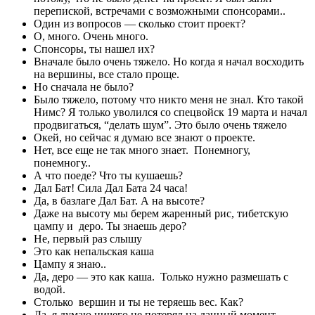
перепиской, встречами с возможными спонсорами..
Один из вопросов — сколько стоит проект?
О, много. Очень много.
Спонсоры, ты нашел их?
Вначале было очень тяжело. Но когда я начал восходить
на вершины, все стало проще.
Но сначала не было?
Было тяжело, потому что никто меня не знал. Кто такой
Нимс? Я только уволился со спецвойск 19 марта и начал
продвигаться, “делать шум”. Это было очень тяжело
Окей, но сейчас я думаю все знают о проекте.
Нет, все еще не так много знает. Понемногу,
понемногу..
А что поеде? Что ты кушаешь?
Дал Бат! Сила Дал Бата 24 часа!
Да, в базлаге Дал Бат. А на высоте?
Даже на высоту мы берем жаренный рис, тибетскую
цампу и деро. Ты знаешь деро?
Не, первый раз слышу
Это как непальская каша
Цампу я знаю..
Да, деро — это как каша. Только нужно размешать с
водой.
Столько вершин и ты не теряешь вес. Как?
Да, я думаю ничего не потерял на данный момент.