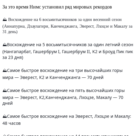
За это время Нимс установил ряд мировых рекордов
⛰ Восхождение на 6 восьмитысячников за один весенний сезон
(Аннапурна, Дхаулагири, Канченджанга, Эверест, Лхоцзе и Макалу за
31 день)
⛰Восхождение на 5 восьмитысячников за один летний сезон
(Нангапарбат, Гашербрум I, Гашербрум II, K2 и Броуд Пик пик
за 23 дня)
⛰Самое быстрое восхождение на три высочайших горы
мира — Эверест, К2 и Канченджанга — 70 дней
⛰Самое быстрое восхождение на пять высочайших горы
мира — Эверест, К2,Канченджанга, Лхоцзе, Макалу — 70
дней
⛰Самое быстрое восхождение на Эверест, Лхоцзе и Макалу:
48 часов