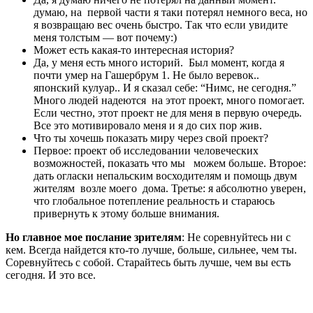
думаю, на первой части я таки потерял немного веса, но
я возвращаю вес очень быстро. Так что если увидите
меня толстым — вот почему:)
Может есть какая-то интересная история?
Да, у меня есть много историй. Был момент, когда я
почти умер на Гашербрум 1. Не было веревок..
японский кулуар.. И я сказал себе: “Нимс, не сегодня.”
Много людей надеются на этот проект, много помогает.
Если честно, этот проект не для меня в первую очередь.
Все это мотивировало меня и я до сих пор жив.
Что ты хочешь показать миру через свой проект?
Первое: проект об исследовании человеческих
возможностей, показать что мы можем больше. Второе:
дать огласки непальским восходителям и помощь двум
жителям возле моего дома. Третье: я абсолютно уверен,
что глобальное потепление реальность и стараюсь
привернуть к этому больше внимания.
Но главное мое послание зрителям
: Не соревнуйтесь ни с
кем. Всегда найдется кто-то лучше, больше, сильнее, чем ты.
Соревнуйтесь с собой. Старайтесь быть лучше, чем вы есть
сегодня. И это все.