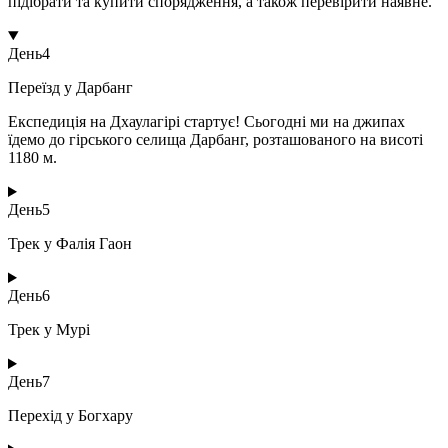
підібрати та купити спорядження, а також перевірити наявне.
День
4
Переїзд у Дарбанг
Експедиція на Дхаулагірі стартує! Сьогодні ми на джипах
їдемо до гірського селища Дарбанг, розташованого на висоті
1180 м.
День
5
Трек у Фалія Гаон
День
6
Трек у Мурі
День
7
Перехід у Богхару