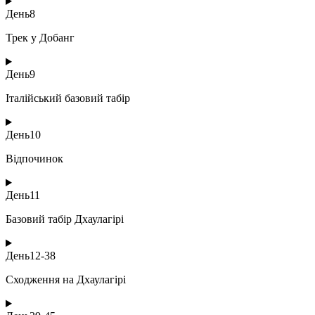
День
8
Трек у Добанг
День
9
Італійський базовий табір
День
10
Відпочинок
День
11
Базовий табір Дхаулагірі
День
12-38
Сходження на Дхаулагірі