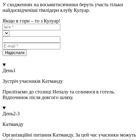
У сходженнях на восьмитисячники беруть участь тільки
найдосвідченіші тімлідери клубу Кулуар.
Якщо в гори – то з Кулуар!
Надіслати
День
1
Зустріч учасників Катманду
Прилітаємо до столиці Непалу та селимося в готель.
Відпочинок після довгого шляху.
День
2-3
Катманду
Організаційні питання Катманду. За цей час учасники можуть