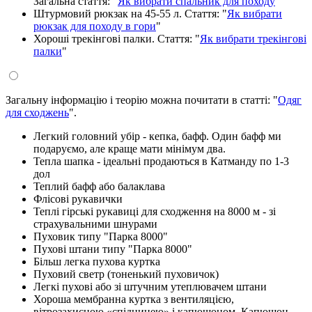
Загальна стаття: "
Як вибрати спальник для походу
"
Штурмовий рюкзак на 45-55 л. Стаття: "
Як вибрати
рюкзак для походу в гори
"
Хороші трекінгові палки. Стаття: "
Як вибрати трекінгові
палки
"
Загальну інформацію і теорію можна почитати в статті: "
Одяг
для сходжень
".
Легкий головний убір - кепка, бафф. Один бафф ми
подаруємо, але краще мати мінімум два.
Тепла шапка - ідеальні продаються в Катманду по 1-3
дол
Теплий бафф або балаклава
Флісові рукавички
Теплі гірські рукавиці для сходження на 8000 м - зі
страхувальними шнурами
Пуховик типу "Парка 8000"
Пухові штани типу "Парка 8000"
Більш легка пухова куртка
Пуховий светр (тоненький пуховичок)
Легкі пухові або зі штучним утеплювачем штани
Хороша мембранна куртка з вентиляцією,
вітрозахисною «спідницею» і капюшоном. Капюшон