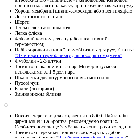
повинен налазити на каску, при цьому не заважати руху
Хороші мембранні штани-самоскиди або з вентиляцією
Легкі трекінгові штани
Шорти
Тепла фліска або полартек
Легка фліска
Флісовий костюм для сну (або «неактивний»
термокостюм)
Набір хорошої активної термобілизни - для руху. Стаття:
"Як вибрати термобілизну для походів і сходжень"
Футболки - 2-3 штуки
Трекінгові шкарпетки - 5 пар. Ми користуємося
непальскими за 1,5 дол пара
Шкарпетки для штурмового дня - найтепліші
Пухові чуні
Бахіли (ліхтарики)
Змінна нижня білизна
Висотні черевики для сходження на 8000. Найтепліші
фірми Millet і La Sportiva, рекомендуємо брати їх.
Особисто носили ще Замберлан - вони трохи холодніші.
Трекінгові черевики - напіввисокі, жорсткі, добре
розношені. Стаття: "
Як обирати трекінгові черевики
"