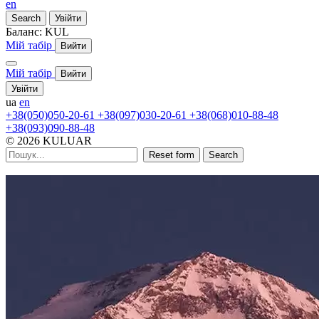
en
Search
Увійти
Баланс:
KUL
Мій табір
Вийти
Мій табір
Вийти
Увійти
ua
en
+38(050)050-20-61
+38(097)030-20-61
+38(068)010-88-48
+38(093)090-88-48
© 2026 KULUAR
Reset form
Search