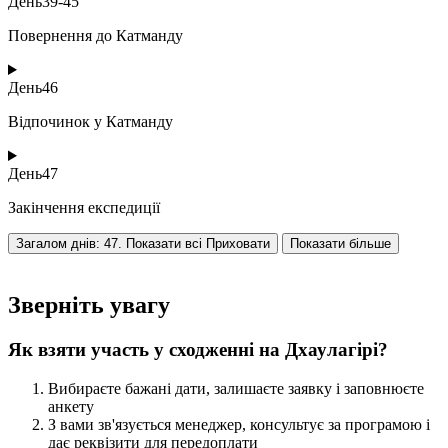
День
39-45
Повернення до Катманду
День
46
Відпочинок у Катманду
День
47
Закінчення експедиції
Загалом днів: 47. Показати всі
Приховати
Показати більше
Зверніть увагу
Як взяти участь у сходженні на Дхаулагірі?
Вибираєте бажані дати, залишаєте заявку і заповнюєте
анкету
З вами зв'язується менеджер, консультує за програмою і
дає реквізити для передоплати