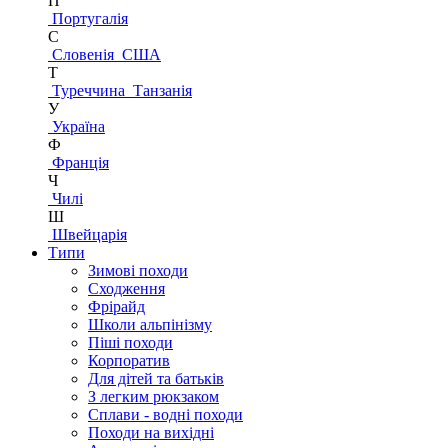
П
Португалія
С
Словенія
США
Т
Туреччина
Танзанія
У
Україна
Ф
Франція
Ч
Чилі
Ш
Швейцарія
Типи
Зимові походи
Сходження
Фрірайд
Школи альпінізму
Піші походи
Корпоратив
Для дітей та батьків
З легким рюкзаком
Сплави - водні походи
Походи на вихідні