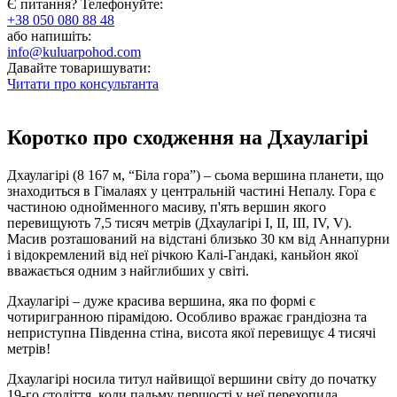
Є питання? Телефонуйте:
+38 050 080 88 48
або напишіть:
info@kuluarpohod.com
Давайте товаришувати:
Читати про консультанта
Коротко про сходження на Дхаулагірі
Дхаулагірі (8 167 м, “Біла гора”) – сьома вершина планети, що
знаходиться в Гімалаях у центральній частині Непалу. Гора є
частиною однойменного масиву, п'ять вершин якого
перевищують 7,5 тисяч метрів (Дхаулагірі I, II, III, IV, V).
Масив розташований на відстані близько 30 км від Аннапурни
і відокремлений від неї річкою Калі-Гандакі, каньйон якої
вважається одним з найглибших у світі.
Дхаулагірі – дуже красива вершина, яка по формі є
чотиригранною пірамідою. Особливо вражає грандіозна та
неприступна Південна стіна, висота якої перевищує 4 тисячі
метрів!
Дхаулагірі носила титул найвищої вершини світу до початку
19-го століття, коли пальму першості у неї перехопила