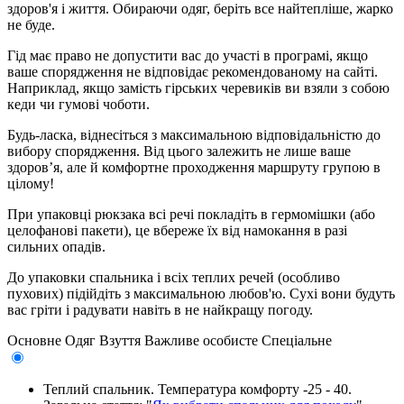
здоров'я і життя. Обираючи одяг, беріть все найтепліше, жарко
не буде.
Гід має право не допустити вас до участі в програмі, якщо
ваше спорядження не відповідає рекомендованому на сайті.
Наприклад, якщо замість гірських черевиків ви взяли з собою
кеди чи гумові чоботи.
Будь-ласка, віднесіться з максимальною відповідальністю до
вибору спорядження. Від цього залежить не лише ваше
здоров’я, але й комфортне проходження маршруту групою в
цілому!
При упаковці рюкзака всі речі покладіть в гермомішки (або
целофанові пакети), це вбереже їх від намокання в разі
сильних опадів.
До упаковки спальника і всіх теплих речей (особливо
пухових) підійдіть з максимальною любов'ю. Сухі вони будуть
вас гріти і радувати навіть в не найкращу погоду.
Основне
Одяг
Взуття
Важливе особисте
Спеціальне
Теплий спальник. Температура комфорту -25 - 40.