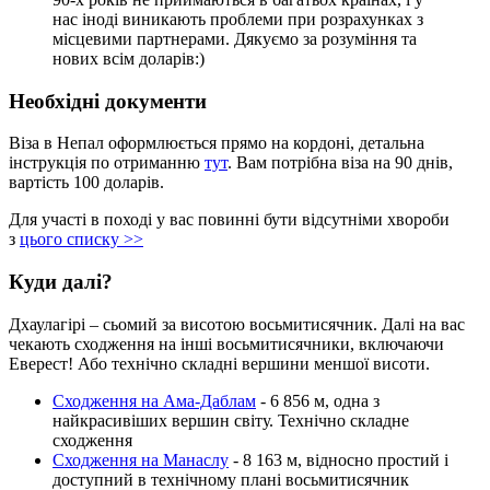
нас іноді виникають проблеми при розрахунках з
місцевими партнерами. Дякуємо за розуміння та
нових всім доларів:)
Необхідні документи
Віза в Непал оформлюється прямо на кордоні, детальна
інструкція по отриманню
тут
. Вам потрібна віза на 90 днів,
вартість 100 доларів.
Для участі в поході у вас повинні бути відсутніми хвороби
з
цього списку >>
Куди далі?
Дхаулагірі – сьомий за висотою восьмитисячник. Далі на вас
чекають сходження на інші восьмитисячники, включаючи
Еверест! Або технічно складні вершини меншої висоти.
Сходження на Ама-Даблам
- 6 856 м, одна з
найкрасивіших вершин світу. Технічно складне
сходження
Сходження на Манаслу
- 8 163 м, відносно простий і
доступний в технічному плані восьмитисячник