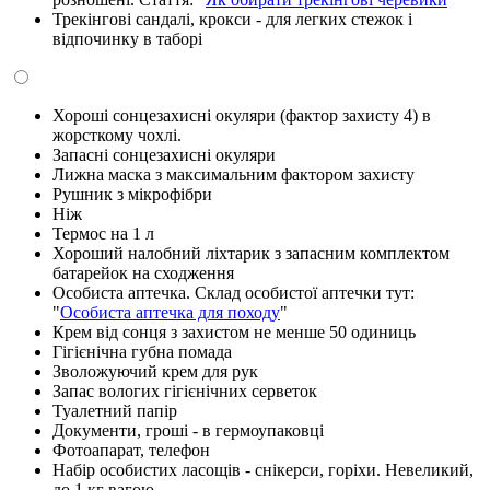
Трекінгові сандалі, крокси - для легких стежок і
відпочинку в таборі
Хороші сонцезахисні окуляри (фактор захисту 4) в
жорсткому чохлі.
Запасні сонцезахисні окуляри
Лижна маска з максимальним фактором захисту
Рушник з мікрофібри
Ніж
Термос на 1 л
Хороший налобний ліхтарик з запасним комплектом
батарейок на сходження
Особиста аптечка. Склад особистої аптечки тут:
"
Особиста аптечка для походу
"
Крем від сонця з захистом не менше 50 одиниць
Гігієнічна губна помада
Зволожуючий крем для рук
Запас вологих гігієнічних серветок
Туалетний папір
Документи, гроші - в гермоупаковці
Фотоапарат, телефон
Набір особистих ласощів - снікерси, горіхи. Невеликий,
до 1 кг вагою