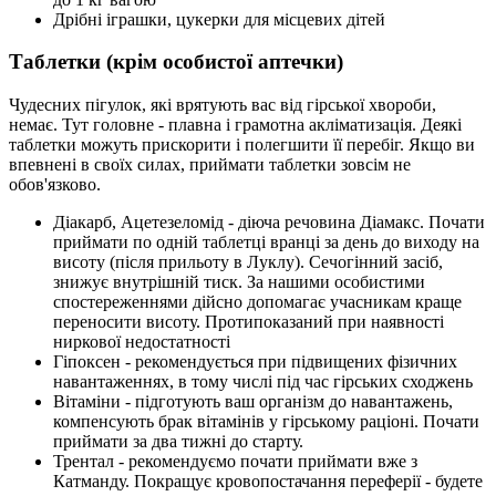
Дрібні іграшки, цукерки для місцевих дітей
Таблетки (крім особистої аптечки)
Чудесних пігулок, які врятують вас від гірської хвороби,
немає. Тут головне - плавна і грамотна акліматизація. Деякі
таблетки можуть прискорити і полегшити її перебіг. Якщо ви
впевнені в своїх силах, приймати таблетки зовсім не
обов'язково.
Діакарб, Ацетезеломід - діюча речовина Діамакс. Почати
приймати по одній таблетці вранці за день до виходу на
висоту (після прильоту в Луклу). Сечогінний засіб,
знижує внутрішній тиск. За нашими особистими
спостереженнями дійсно допомагає учасникам краще
переносити висоту. Протипоказаний при наявності
ниркової недостатності
Гіпоксен - рекомендується при підвищених фізичних
навантаженнях, в тому числі під час гірських сходжень
Вітаміни - підготують ваш організм до навантажень,
компенсують брак вітамінів у гірському раціоні. Почати
приймати за два тижні до старту.
Трентал - рекомендуємо почати приймати вже з
Катманду. Покращує кровопостачання переферії - будете