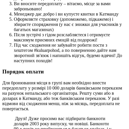
Ви вносите передоплату – вітаємо, місце за вами
заброньовано!
Менеджер дає добро і ви купуєте квитки в
Катманду
Оформляєте страховку (допоможемо, підкажемо) і
збираєте спорядження (у нас є знижки для учасників у
багатьох магазинах)
Після зустрічі з гідом розслабляєтеся і отримуєте
максимум приємних емоцій від подорожі!
Під час сходження не забувайте робити пости з
хештегом #kuluarpohod, а по поверненню дайте нам
зворотний зв'язок і напишіть відгук, будемо вдячні! До
наступних походів!
Порядок оплати
Для бронювання місця в групі вам необхідно внести
передоплату у розмірі 10 000 доларів банківським переказом
на рахунок непальського організатора. Решту суми або в
доларах в Катманду, або теж банківським переказом. У разі
відмови від сходження менш, ніж за місяць, передоплата не
повертається.
Друзі! Дуже просимо вас підбирати банкноти
доларів 2003 року випуску, чи новіші. Банкноти
90-х років не приймаються в багатьох країнах, і у