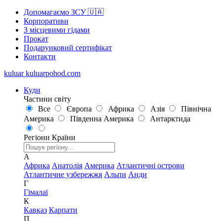
Допомагаємо ЗСУ 🇺🇦
Корпоративи
З місцевими гідами
Прокат
Подарунковий сертифікат
Контакти
kuluar
k
u
l
u
a
r
p
o
h
o
d
.
c
o
m
Куди
Частини світу
Все
Європа
Африка
Азія
Північна
Америка
Південна Америка
Антарктида
Регіони
Країни
А
Африка
Анатолія
Америка
Атлантичні острови
Атлантичне узбережжя
Альпи
Анди
Г
Гімалаї
К
Кавказ
Карпати
П