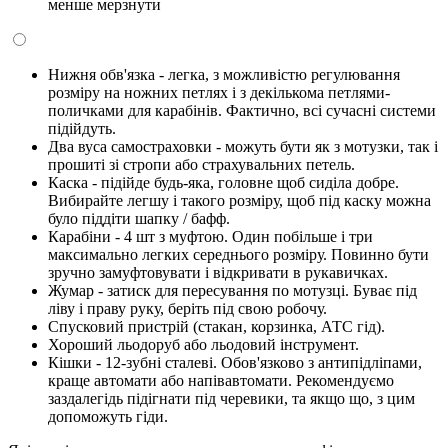
менше мерзнути
Нижня обв'язка - легка, з можливістю регулювання
розміру на ножних петлях і з декількома петлями-
поличками для карабінів. Фактично, всі сучасні системи
підійдуть.
Два вуса самостраховки - можуть бути як з мотузки, так і
прошиті зі стропи або страхувальних петель.
Каска - підійде будь-яка, головне щоб сиділа добре.
Вибирайте легшу і такого розміру, щоб під каску можна
було піддіти шапку / бафф.
Карабіни - 4 шт з муфтою. Один побільше і три
максимально легких середнього розміру. Повинно бути
зручно замуфтовувати і відкривати в рукавичках.
Жумар - затиск для пересування по мотузці. Буває під
ліву і праву руку, беріть під свою робочу.
Спусковий пристрій (стакан, корзинка, АТС гід).
Хороший льодоруб або льодовий інструмент.
Кішки - 12-зубні сталеві. Обов'язково з антипідліпами,
краще автомати або напівавтомати. Рекомендуємо
заздалегідь підігнати під черевики, та якщо що, з цим
допоможуть гіди.