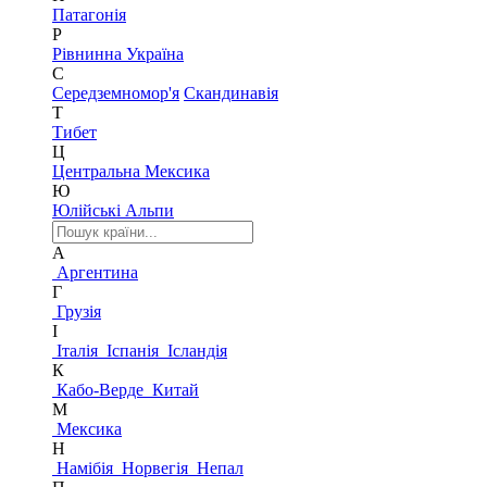
Патагонія
Р
Рівнинна Україна
С
Середземномор'я
Скандинавія
Т
Тибет
Ц
Центральна Мексика
Ю
Юлійські Альпи
А
Аргентина
Г
Грузія
І
Італія
Іспанія
Ісландія
К
Кабо-Верде
Китай
М
Мексика
Н
Намібія
Норвегія
Непал