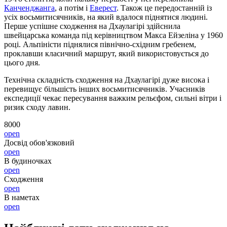
Канченджанга
, а потім і
Еверест
. Також це передостанній із
усіх восьмитисячників, на який вдалося піднятися людині.
Перше успішне сходження на Дхаулагірі здійснила
швейцарська команда під керівництвом Макса Ейзеліна у 1960
році. Альпіністи піднялися північно-східним гребенем,
проклавши класичний маршрут, який використовується до
цього дня.
Технічна складність сходження на Дхаулагірі дуже висока і
перевищує більшість інших восьмитисячників. Учасників
експедиції чекає пересування важким рельєфом, сильні вітри і
ризик сходу лавин.
8000
open
Досвід обов'язковий
open
В будиночках
open
Сходження
open
В наметах
open