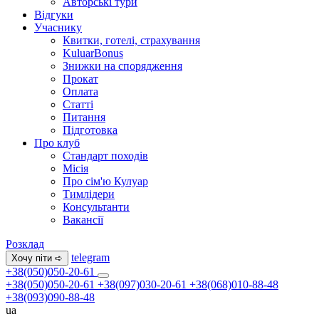
Авторські тури
Відгуки
Учаснику
Квитки, готелі, страхування
KuluarBonus
Знижки на спорядження
Прокат
Оплата
Статті
Питання
Підготовка
Про клуб
Стандарт походів
Місія
Про сім'ю Кулуар
Тимлідери
Консультанти
Вакансії
Розклад
telegram
Хочу піти ➪
+38(050)050-20-61
+38(050)050-20-61
+38(097)030-20-61
+38(068)010-88-48
+38(093)090-88-48
ua