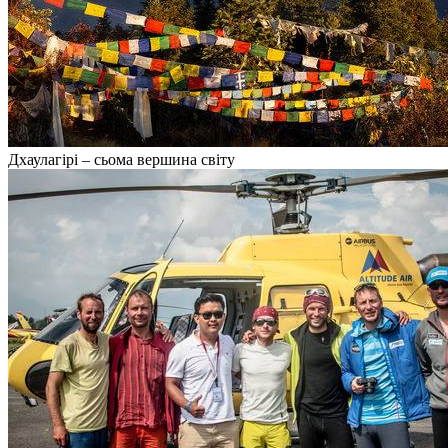
Дхаулагірі – сьома вершина світу