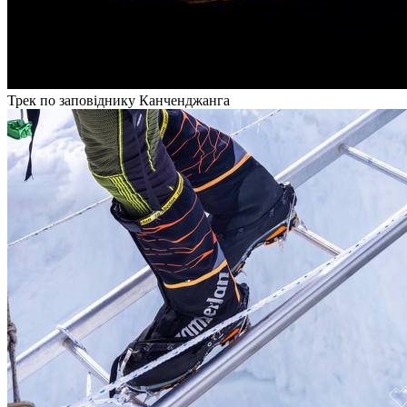
Трек по заповіднику Канченджанга