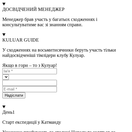
ДОСВІДЧЕНИЙ МЕНЕДЖЕР
Менеджер брав участь у багатьох сходженнях і
консультуватиме вас зі знанням справи.
KULUAR GUIDE
У сходженнях на восьмитисячники беруть участь тільки
найдосвідченіші тімлідери клубу Кулуар.
Якщо в гори – то з Кулуар!
Надіслати
День
1
Старт експедиції у Катманду