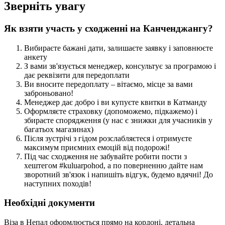
Зверніть увагу
Як взяти участь у сходженні на Канченджангу?
Вибираєте бажані дати, залишаєте заявку і заповнюєте
анкету
З вами зв'язується менеджер, консультує за програмою і
дає реквізити для передоплати
Ви вносите передоплату – вітаємо, місце за вами
заброньовано!
Менеджер дає добро і ви купуєте квитки в
Катманду
Оформляєте страховку (допоможемо, підкажемо) і
збираєте спорядження (у нас є знижки для учасників у
багатьох магазинах)
Після зустрічі з гідом розслабляєтеся і отримуєте
максимум приємних емоцій від подорожі!
Під час сходження не забувайте робити пости з
хештегом #kuluarpohod, а по поверненню дайте нам
зворотний зв'язок і напишіть відгук, будемо вдячні! До
наступних походів!
Необхідні документи
Віза в Непал оформлюється прямо на кордоні, детальна