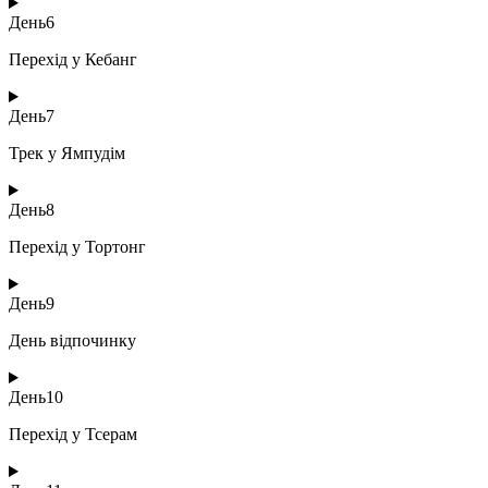
День
6
Перехід у Кебанг
День
7
Трек у Ямпудім
День
8
Перехід у Тортонг
День
9
День відпочинку
День
10
Перехід у Тсерам