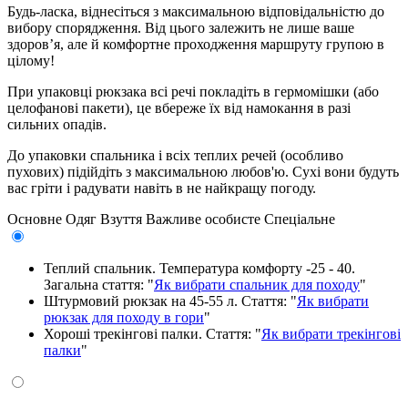
Будь-ласка, віднесіться з максимальною відповідальністю до
вибору спорядження. Від цього залежить не лише ваше
здоров’я, але й комфортне проходження маршруту групою в
цілому!
При упаковці рюкзака всі речі покладіть в гермомішки (або
целофанові пакети), це вбереже їх від намокання в разі
сильних опадів.
До упаковки спальника і всіх теплих речей (особливо
пухових) підійдіть з максимальною любов'ю. Сухі вони будуть
вас гріти і радувати навіть в не найкращу погоду.
Основне
Одяг
Взуття
Важливе особисте
Спеціальне
Теплий спальник. Температура комфорту -25 - 40.
Загальна стаття: "
Як вибрати спальник для походу
"
Штурмовий рюкзак на 45-55 л. Стаття: "
Як вибрати
рюкзак для походу в гори
"
Хороші трекінгові палки. Стаття: "
Як вибрати трекінгові
палки
"