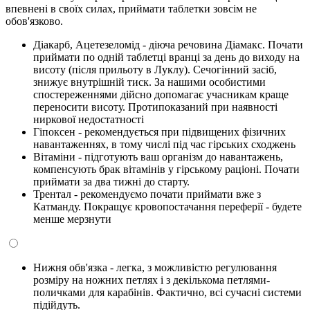
впевнені в своїх силах, приймати таблетки зовсім не
обов'язково.
Діакарб, Ацетезеломід - діюча речовина Діамакс. Почати
приймати по одній таблетці вранці за день до виходу на
висоту (після прильоту в Луклу). Сечогінний засіб,
знижує внутрішній тиск. За нашими особистими
спостереженнями дійсно допомагає учасникам краще
переносити висоту. Протипоказаний при наявності
ниркової недостатності
Гіпоксен - рекомендується при підвищених фізичних
навантаженнях, в тому числі під час гірських сходжень
Вітаміни - підготують ваш організм до навантажень,
компенсують брак вітамінів у гірському раціоні. Почати
приймати за два тижні до старту.
Трентал - рекомендуємо почати приймати вже з
Катманду. Покращує кровопостачання переферії - будете
менше мерзнути
Нижня обв'язка - легка, з можливістю регулювання
розміру на ножних петлях і з декількома петлями-
поличками для карабінів. Фактично, всі сучасні системи
підійдуть.