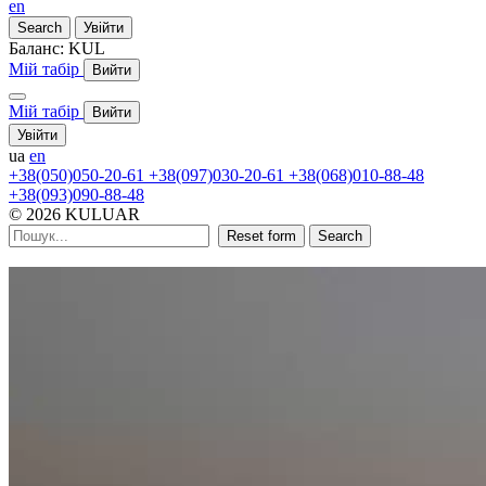
en
Search
Увійти
Баланс:
KUL
Мій табір
Вийти
Мій табір
Вийти
Увійти
ua
en
+38(050)050-20-61
+38(097)030-20-61
+38(068)010-88-48
+38(093)090-88-48
© 2026 KULUAR
Reset form
Search