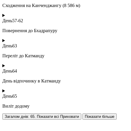
Сходження на Канченджангу (8 586 м)
День
57-62
Повернення до Бхадрапуру
День
63
Переліт до Катманду
День
64
День відпочинку в Катманду
День
65
Виліт додому
Загалом днів: 65. Показати всі
Приховати
Показати більше