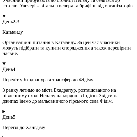
Учасники прибувають до столиці Непалу та селяться до
готелю. Увечері – вітальна вечеря та брифінг від організаторів.
День
2-3
Катманду
Організаційні питання в Катманду. За цей час учасники
можуть підібрати та купити спорядження а також перевірити
наявне.
День
4
Переліт у Бхадрапур та трансфер до Фідіму
З ранку летимо до міста Бхадрапур, розташованого на
південному сході Непалу на кордоні з Індією. Звідти на
джипах їдемо до мальовничого гірського села Фідім.
День
5
Переїзд до Хангдіму