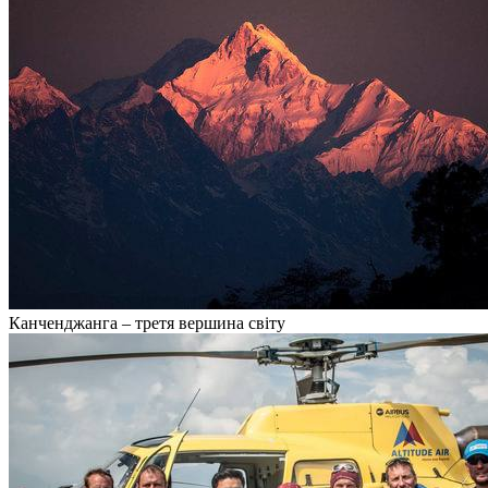
Канченджанга – третя вершина світу