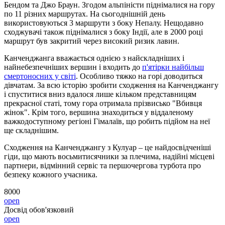
Бендом та Джо Браун. Згодом альпіністи піднімалися на гору
по 11 різних маршрутах. На сьогоднішній день
використовуються 3 маршрути з боку Непалу. Нещодавно
сходжувачі також піднімалися з боку Індії, але в 2000 році
маршрут був закритий через високий ризик лавин.
Канченджанга вважається однією з найскладніших і
найнебезпечніших вершин і входить до
п'ятірки найбільш
смертоносних у світі
. Особливо тяжко на горі доводиться
дівчатам. За всю історію зробити сходження на Канченджангу
і спуститися вниз вдалося лише кільком представницям
прекрасної статі, тому гора отримала прізвисько "Вбивця
жінок". Крім того, вершина знаходиться у віддаленому
важкодоступному регіоні Гімалаїв, що робить підйом на неї
ще складнішим.
Сходження на Канченджангу з Кулуар – це найдосвідченіші
гіди, що мають восьмитисячники за плечима, надійні місцеві
партнери, відмінний сервіс та першочергова турбота про
безпеку кожного учасника.
8000
open
Досвід обов'язковий
open