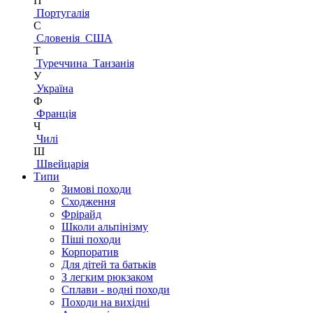
П
Португалія
С
Словенія
США
Т
Туреччина
Танзанія
У
Україна
Ф
Франція
Ч
Чилі
Ш
Швейцарія
Типи
Зимові походи
Сходження
Фрірайд
Школи альпінізму
Піші походи
Корпоратив
Для дітей та батьків
З легким рюкзаком
Сплави - водні походи
Походи на вихідні