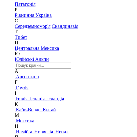
Патагонія
Р
Рівнинна Україна
С
Середземномор'я
Скандинавія
Т
Тибет
Ц
Центральна Мексика
Ю
Юлійські Альпи
А
Аргентина
Г
Грузія
І
Італія
Іспанія
Ісландія
К
Кабо-Верде
Китай
М
Мексика
Н
Намібія
Норвегія
Непал