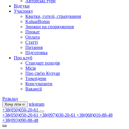
Авторські тури
Відгуки
Учаснику
Квитки, готелі, страхування
KuluarBonus
Знижки на спорядження
Прокат
Оплата
Статті
Питання
Підготовка
Про клуб
Стандарт походів
Місія
Про сім'ю Кулуар
Тимлідери
Консультанти
Вакансії
Розклад
telegram
Хочу піти ➪
+38(050)050-20-61
+38(050)050-20-61
+38(097)030-20-61
+38(068)010-88-48
+38(093)090-88-48
ua