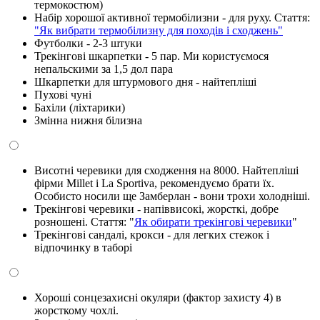
термокостюм)
Набір хорошої активної термобілизни - для руху. Стаття:
"Як вибрати термобілизну для походів і сходжень"
Футболки - 2-3 штуки
Трекінгові шкарпетки - 5 пар. Ми користуємося
непальскими за 1,5 дол пара
Шкарпетки для штурмового дня - найтепліші
Пухові чуні
Бахіли (ліхтарики)
Змінна нижня білизна
Висотні черевики для сходження на 8000. Найтепліші
фірми Millet і La Sportiva, рекомендуємо брати їх.
Особисто носили ще Замберлан - вони трохи холодніші.
Трекінгові черевики - напіввисокі, жорсткі, добре
розношені. Стаття: "
Як обирати трекінгові черевики
"
Трекінгові сандалі, крокси - для легких стежок і
відпочинку в таборі
Хороші сонцезахисні окуляри (фактор захисту 4) в
жорсткому чохлі.