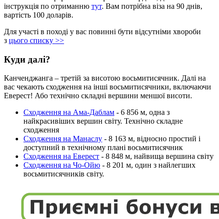
інструкція по отриманню
тут
. Вам потрібна віза на 90 днів,
вартість 100 доларів.
Для участі в поході у вас повинні бути відсутніми хвороби
з
цього списку >>
Куди далі?
Канченджанга – третій за висотою восьмитисячник. Далі на
вас чекають сходження на інші восьмитисячники, включаючи
Еверест! Або технічно складні вершини меншої висоти.
Сходження на Ама-Даблам
- 6 856 м, одна з
найкрасивіших вершин світу. Технічно складне
сходження
Сходження на Манаслу
- 8 163 м, відносно простий і
доступний в технічному плані восьмитисячник
Сходження на Еверест
- 8 848 м, найвища вершина світу
Сходження на Чо-Ойю
- 8 201 м, один з найлегших
восьмитисячників світу.