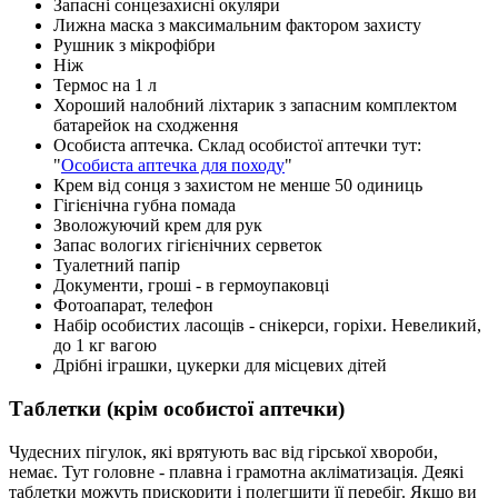
Запасні сонцезахисні окуляри
Лижна маска з максимальним фактором захисту
Рушник з мікрофібри
Ніж
Термос на 1 л
Хороший налобний ліхтарик з запасним комплектом
батарейок на сходження
Особиста аптечка. Склад особистої аптечки тут:
"
Особиста аптечка для походу
"
Крем від сонця з захистом не менше 50 одиниць
Гігієнічна губна помада
Зволожуючий крем для рук
Запас вологих гігієнічних серветок
Туалетний папір
Документи, гроші - в гермоупаковці
Фотоапарат, телефон
Набір особистих ласощів - снікерси, горіхи. Невеликий,
до 1 кг вагою
Дрібні іграшки, цукерки для місцевих дітей
Таблетки (крім особистої аптечки)
Чудесних пігулок, які врятують вас від гірської хвороби,
немає. Тут головне - плавна і грамотна акліматизація. Деякі
таблетки можуть прискорити і полегшити її перебіг. Якщо ви