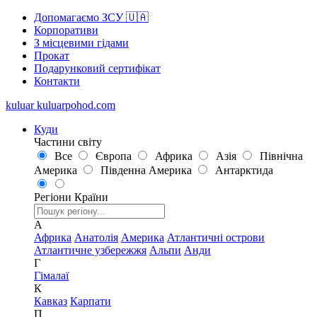
Допомагаємо ЗСУ 🇺🇦
Корпоративи
З місцевими гідами
Прокат
Подарунковий сертифікат
Контакти
kuluar
k
u
l
u
a
r
p
o
h
o
d
.
c
o
m
Куди
Частини світу
Все
Європа
Африка
Азія
Північна
Америка
Південна Америка
Антарктида
Регіони
Країни
А
Африка
Анатолія
Америка
Атлантичні острови
Атлантичне узбережжя
Альпи
Анди
Г
Гімалаї
К
Кавказ
Карпати
П