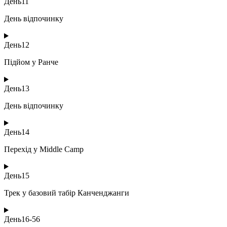
День
11
День відпочинку
День
12
Підйом у Ранче
День
13
День відпочинку
День
14
Перехід у Middle Camp
День
15
Трек у базовий табір Канченджанги
День
16-56