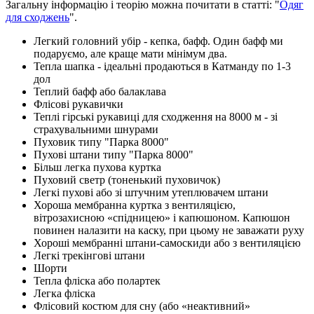
Загальну інформацію і теорію можна почитати в статті: "
Одяг
для сходжень
".
Легкий головний убір - кепка, бафф. Один бафф ми
подаруємо, але краще мати мінімум два.
Тепла шапка - ідеальні продаються в Катманду по 1-3
дол
Теплий бафф або балаклава
Флісові рукавички
Теплі гірські рукавиці для сходження на 8000 м - зі
страхувальними шнурами
Пуховик типу "Парка 8000"
Пухові штани типу "Парка 8000"
Більш легка пухова куртка
Пуховий светр (тоненький пуховичок)
Легкі пухові або зі штучним утеплювачем штани
Хороша мембранна куртка з вентиляцією,
вітрозахисною «спідницею» і капюшоном. Капюшон
повинен налазити на каску, при цьому не заважати руху
Хороші мембранні штани-самоскиди або з вентиляцією
Легкі трекінгові штани
Шорти
Тепла фліска або полартек
Легка фліска
Флісовий костюм для сну (або «неактивний»