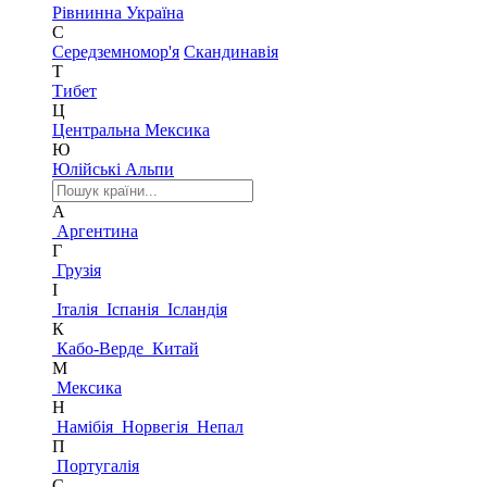
Рівнинна Україна
С
Середземномор'я
Скандинавія
Т
Тибет
Ц
Центральна Мексика
Ю
Юлійські Альпи
А
Аргентина
Г
Грузія
І
Італія
Іспанія
Ісландія
К
Кабо-Верде
Китай
М
Мексика
Н
Намібія
Норвегія
Непал
П
Португалія
С