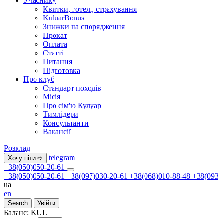
Учаснику
Квитки, готелі, страхування
KuluarBonus
Знижки на спорядження
Прокат
Оплата
Статті
Питання
Підготовка
Про клуб
Стандарт походів
Місія
Про сім'ю Кулуар
Тимлідери
Консультанти
Вакансії
Розклад
telegram
Хочу піти ➪
+38(050)050-20-61
+38(050)050-20-61
+38(097)030-20-61
+38(068)010-88-48
+38(093
ua
en
Search
Увійти
Баланс:
KUL