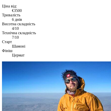
Ціна від:
€3500
Тривалість
6 днів
Висотна складність
4/10
Технічна складність
7/10
Старт
Шамоні
Фініш
Цермат