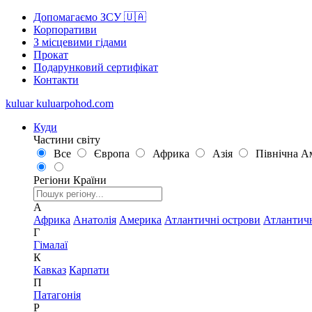
Допомагаємо ЗСУ 🇺🇦
Корпоративи
З місцевими гідами
Прокат
Подарунковий сертифікат
Контакти
kuluar
k
u
l
u
a
r
p
o
h
o
d
.
c
o
m
Куди
Частини світу
Все
Європа
Африка
Азія
Північна А
Регіони
Країни
А
Африка
Анатолія
Америка
Атлантичні острови
Атлантич
Г
Гімалаї
К
Кавказ
Карпати
П
Патагонія
Р