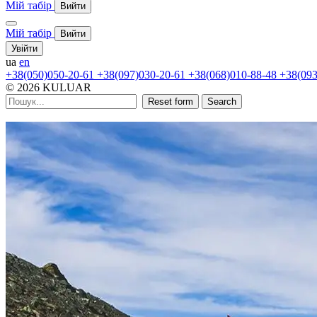
Мій табір
Вийти
Мій табір
Вийти
Увійти
ua
en
+38(050)050-20-61
+38(097)030-20-61
+38(068)010-88-48
+38(093
© 2026 KULUAR
Reset form
Search