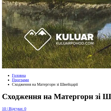
Головна
Програми
Сходження на Матергорн зі Швейцарії
Сходження на Матергорн зі Ш
10 | Відгуки: 0