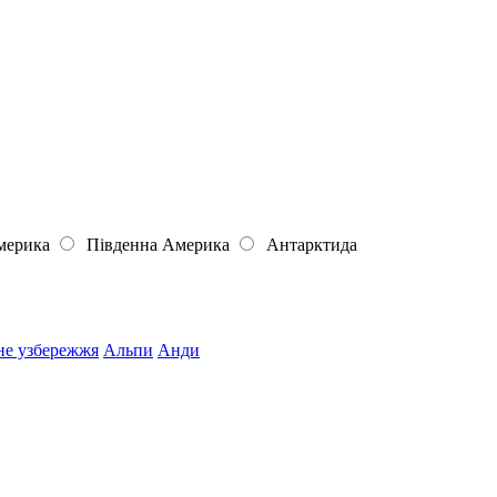
мерика
Південна Америка
Антарктида
не узбережжя
Альпи
Анди