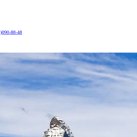
)090-88-48