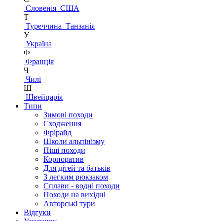
Словенія
США
Т
Туреччина
Танзанія
У
Україна
Ф
Франція
Ч
Чилі
Ш
Швейцарія
Типи
Зимові походи
Сходження
Фрірайд
Школи альпінізму
Піші походи
Корпоратив
Для дітей та батьків
З легким рюкзаком
Сплави - водні походи
Походи на вихідні
Авторські тури
Відгуки