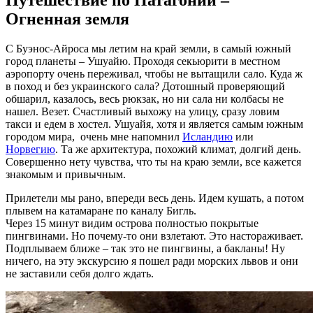
Огненная земля
С Буэнос-Айроса мы летим на край земли, в самый южный
город планеты – Ушуайю. Проходя секьюрити в местном
аэропорту очень переживал, чтобы не вытащили сало. Куда ж
в поход и без украинского сала? Дотошный проверяющий
обшарил, казалось, весь рюкзак, но ни сала ни колбасы не
нашел. Везет. Счастливый выхожу на улицу, сразу ловим
такси и едем в хостел. Ушуайя, хотя и является самым южным
городом мира, очень мне напомнил
Исландию
или
Норвегию
. Та же архитектура, похожий климат, долгий день.
Совершенно нету чувства, что ты на краю земли, все кажется
знакомым и привычным.
Прилетели мы рано, впереди весь день. Идем кушать, а потом
плывем на катамаране по каналу Бигль.
Через 15 минут видим острова полностью покрытые
пингвинами. Но почему-то они взлетают. Это настораживает.
Подплываем ближе – так это не пингвины, а бакланы! Ну
ничего, на эту экскурсию я пошел ради морских львов и они
не заставили себя долго ждать.