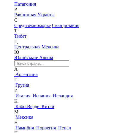
Патагония
Р
Равнинная Украина
С
Средиземноморье
Скандинавия
Т
Тибет
Ц
Центральная Мексика
Ю
Юлийськие Альпы
А
Аргентина
Г
Грузия
И
Италия
Испания
Исландия
К
Кабо-Верде
Китай
М
Мексика
Н
Намибия
Норвегия
Непал