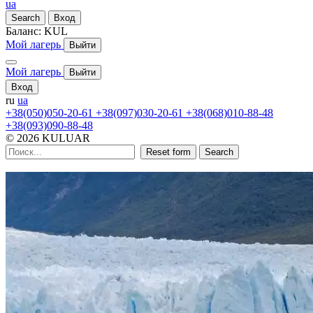
ua
Search
Вход
Баланс:
KUL
Мой лагерь
Выйти
Мой лагерь
Выйти
Вход
ru
ua
+38(050)050-20-61
+38(097)030-20-61
+38(068)010-88-48
+38(093)090-88-48
© 2026 KULUAR
Reset form
Search