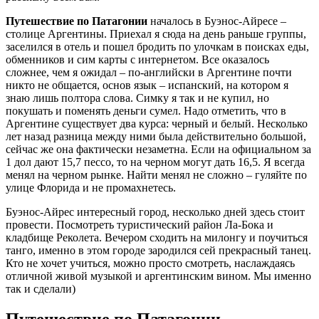
Путешествие по Патагонии
началось в Буэнос-Айресе –
столице Аргентины. Приехал я сюда на день раньше группы,
заселился в отель и пошел бродить по улочкам в поисках еды,
обменников и сим карты с интернетом. Все оказалось
сложнее, чем я ожидал – по-английски в Аргентине почти
никто не общается, основ язык – испанский, на котором я
знаю лишь полтора слова. Симку я так и не купил, но
покушать и поменять деньги сумел. Надо отметить, что в
Аргентине существует два курса: черный и белый. Несколько
лет назад разница между ними была действительно большой,
сейчас же она фактически незаметна. Если на официальном за
1 дол дают 15,7 пессо, то на черном могут дать 16,5. Я всегда
менял на черном рынке. Найти менял не сложно – гуляйте по
улице Флорида и не промахнетесь.
Буэнос-Айрес интересный город, несколько дней здесь стоит
провести. Посмотреть туристический район Ла-Бока и
кладбище Реколета. Вечером сходить на милонгу и поучиться
танго, именно в этом городе зародился сей прекрасный танец.
Кто не хочет учиться, можно просто смотреть, наслаждаясь
отличной живой музыкой и аргентинским вином. Мы именно
так и сделали)
Путешествие по Патагонии –