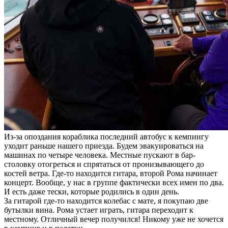
Из-за опоздания кораблика последний автобус к кемпингу
уходит раньше нашего приезда. Будем эвакуироваться на
машинах по четыре человека. Местные пускают в бар-
столовку отогреться и спрятаться от пронизывающего до
костей ветра. Где-то находится гитара, второй Рома начинает
концерт. Вообще, у нас в группе фактически всех имен по два.
И есть даже тески, которые родились в один день.
За гитарой где-то находится колебас с мате, я покупаю две
бутылки вина. Рома устает играть, гитара переходит к
местному. Отличный вечер получился! Никому уже не хочется