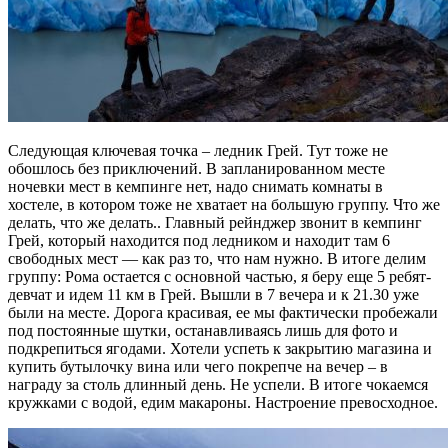
Следующая ключевая точка – ледник Грей. Тут тоже не
обошлось без приключений. В запланированном месте
ночевки мест в кемпинге нет, надо снимать комнаты в
хостеле, в котором тоже не хватает на большую группу. Что же
делать, что же делать.. Главный рейнджер звонит в кемпинг
Грей, который находится под ледником и находит там 6
свободных мест — как раз то, что нам нужно. В итоге делим
группу: Рома остается с основной частью, я беру еще 5 ребят-
девчат и идем 11 км в Грей. Вышли в 7 вечера и к 21.30 уже
были на месте. Дорога красивая, ее мы фактически пробежали
под постоянные шутки, останавливаясь лишь для фото и
подкрепиться ягодами. Хотели успеть к закрытию магазина и
купить бутылочку вина или чего покрепче на вечер – в
награду за столь длинный день. Не успели. В итоге чокаемся
кружками с водой, едим макароны. Настроение превосходное.