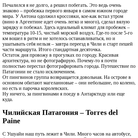
Печалился я не долго, а решил побегать. Это ведь очень
знаково – пробежка первого января в самом южном городе
мира. У Антона одолжил кроссовки, кое-как встал утром
(вино в Аргентине идет очень легко и много), сделал вялую
зарядку и побежал. Здесь идеальный климат для пробежек –
температура 10-15, чистый морской воздух. Где-то после 5-го
км вошел в ритм и не хотелось останавливаться, но и
ушатывать себя нельзя – завтра переезд в Чили и старт пешей
части маршрута. Итого стандартная десяточка.
Остаток дня провожу в прогулках по городу. Красивая
архитектура, но не фотографирую. Почему-то я почти
полностью перестал фотографировать города. Путешествие по
Патагонии не стало исключением.
От пингвинов группа возвращается довольная. На острове в
основном обитают магеланновые – они небольшие, по колено,
но есть и парочка королевских.
Ну ничего, за пингвинами я поеду в Антарктиду или еще
куда.
Чилийская Патагония – Torres del
Paine
С Ушуайи наш путь лежит в Чили. Много часов на автобусе,