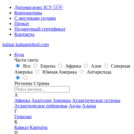
Допомагаємо ЗСУ 🇺🇦
Корпоративы
С местными гидами
Прокат
Подарочный сертификат
Контакты
kuluar
k
u
l
u
a
r
p
o
h
o
d
.
c
o
m
Куда
Части света
Все
Европа
Африка
Азия
Северная
Америка
Южная Америка
Антарктида
Регионы
Страны
А
Африка
Анатолия
Америка
Атлантические острова
Атлантическое побережье
Анды
Альпы
Г
Гималаи
К
Кавказ
Карпаты
П