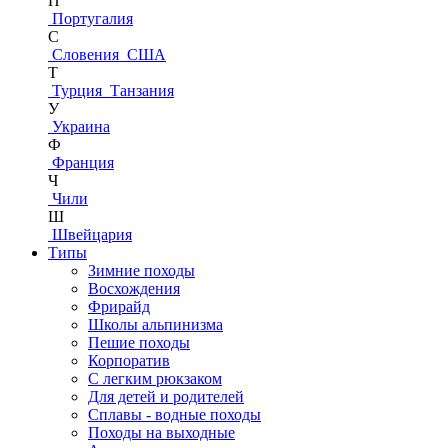
П
Португалия
С
Словения
США
Т
Турция
Танзания
У
Украина
Ф
Франция
Ч
Чили
Ш
Швейцария
Типы
Зимние походы
Восхождения
Фрирайд
Школы альпинизма
Пешие походы
Корпоратив
С легким рюкзаком
Для детей и родителей
Сплавы - водные походы
Походы на выходные