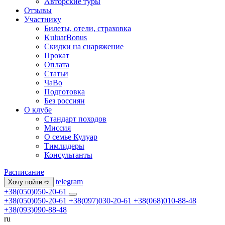
Авторские туры
Отзывы
Участнику
Билеты, отели, страховка
KuluarBonus
Скидки на снаряжение
Прокат
Оплата
Статьи
ЧаВо
Подготовка
Без россиян
О клубе
Стандарт походов
Миссия
О семье Кулуар
Тимлидеры
Консультанты
Расписание
telegram
Хочу пойти ➪
+38(050)050-20-61
+38(050)050-20-61
+38(097)030-20-61
+38(068)010-88-48
+38(093)090-88-48
ru