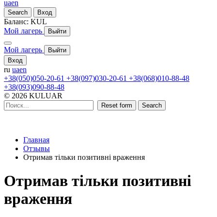
ua
en
Search
Вход
Баланс:
KUL
Мой лагерь
Выйти
Мой лагерь
Выйти
Вход
ru
ua
en
+38(050)050-20-61
+38(097)030-20-61
+38(068)010-88-48
+38(093)090-88-48
© 2026 KULUAR
Reset form
Search
Главная
Отзывы
Отримав тільки позитивні враження
Отримав тільки позитивні
враження