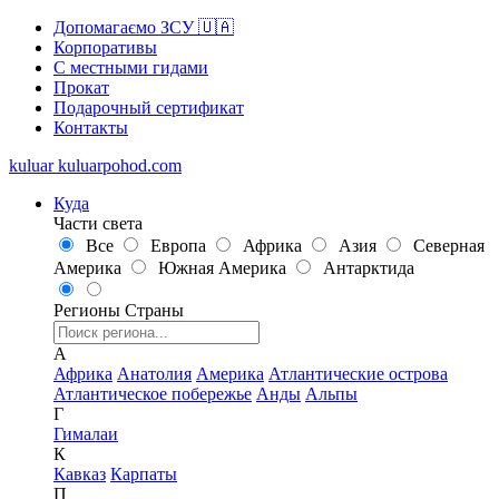
Допомагаємо ЗСУ 🇺🇦
Корпоративы
С местными гидами
Прокат
Подарочный сертификат
Контакты
kuluar
k
u
l
u
a
r
p
o
h
o
d
.
c
o
m
Куда
Части света
Все
Европа
Африка
Азия
Северная
Америка
Южная Америка
Антарктида
Регионы
Страны
А
Африка
Анатолия
Америка
Атлантические острова
Атлантическое побережье
Анды
Альпы
Г
Гималаи
К
Кавказ
Карпаты
П