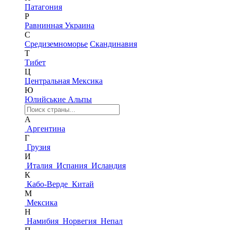
Патагония
Р
Равнинная Украина
С
Средиземноморье
Скандинавия
Т
Тибет
Ц
Центральная Мексика
Ю
Юлийськие Альпы
А
Аргентина
Г
Грузия
И
Италия
Испания
Исландия
К
Кабо-Верде
Китай
М
Мексика
Н
Намибия
Норвегия
Непал