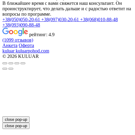
В ближайшее время с вами свяжется наш консультант. Он
проинструктирует, что делать дальше и с радостью ответит на
вопросы по программе.
+38(050)050-20-61
+38(097)030-20-61
+38(068)010-88-48
+38(093)090-88-48
рейтинг:
4.9
(1099 отзывов)
Анкета
Оферта
kuluar
k
u
l
u
a
r
p
o
h
o
d
.
c
o
m
© 2026 KULUAR
close pop-up
close pop-up