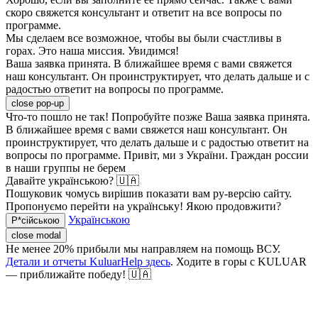
скоро свяжется консультант и ответит на все вопросы по
программе.
Мы сделаем все возможное, чтобы вы были счастливы в
горах. Это наша миссия. Увидимся!
Ваша заявка принята. В ближайшее время с вами свяжется
наш консультант. Он проинструктирует, что делать дальше и с
радостью ответит на вопросы по программе.
close pop-up
Что-то пошло не так! Попробуйте позже
Ваша заявка принята.
В ближайшее время с вами свяжется наш консультант. Он
проинструктирует, что делать дальше и с радостью ответит на
вопросы по программе.
Привіт, ми з України. Граждан россии
в наши группы не берем
Давайте українською? 🇺🇦
Пошуковик чомусь вирішив показати вам ру-версію сайту.
Пропонуємо перейти на українську! Якою продовжити?
Українською
Р*сійською
close modal
Не менее 20% прибыли мы направляем на помощь ВСУ.
Детали и отчеты KuluarHelp здесь
. Ходите в горы с KULUAR
— приближайте победу! 🇺🇦