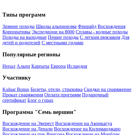
Типы программ
Зимние походы
Школы альпинизма
Фрирайд
Восхождения
Корпоративы
Экспедиции на 8000
Сплавы - водные походы
Походы на выходные
Пешие походы
С легким рюкзаком
Для
детей и родителей
С местными гидами
Популярные регионы
Непал
Альпи
Карпаты
Европа
Исландия
Участнику
Kuluar Bonus
Билеты, отели, страховка
Скидки на снаряжение
Прокат снаряжения
Оплата программ
Подарочный
сертификат
Блог о горах
Программа "Семь вершин"
Восхождение на Эверест
Восхождение на Аконкагуа
Восхождение на Денали
Восхождение на Килиманджаро
Восхождение на пик Винсона
Восхождение на Монблан