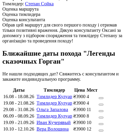
Тимлидер:
Степан Сойка
Оценка маршрута
Оценка тимлидера
Оценка консультанта
Обрав цей маршрут для свого першого походу і отримав
тільки позитивні враження. Дякую консультанту Оксані за
допомогу з підбором спорядження та тимлідеру Степану за
організацію та проведення походу!
Ближайшие даты похода "Легенды
сказочных Горган"
Не нашли подходящих дат? Свяжитесь с консультантом и
закажите индивидуальную программу.
Даты
Тимлидер
Цена
Мест
16.08
-
18.08.26
Тимлидер Кулуар
₴3900
4
19.08
-
21.08.26
Тимлидер Кулуар
₴3900
4
29.08
-
31.08.26
Ольга Запалова
₴3900
11
06.09
-
08.09.26
Тимлидер Кулуар
₴3900
8
19.09
-
21.09.26
Иван Кучерявый
₴3900
10
10.10
-
12.10.26
Вера Волошина
₴3900
12