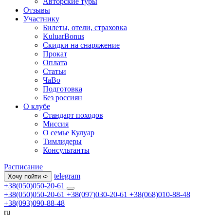
Авторские туры
Отзывы
Участнику
Билеты, отели, страховка
KuluarBonus
Скидки на снаряжение
Прокат
Оплата
Статьи
ЧаВо
Подготовка
Без россиян
О клубе
Стандарт походов
Миссия
О семье Кулуар
Тимлидеры
Консультанты
Расписание
telegram
Хочу пойти ➪
+38(050)050-20-61
+38(050)050-20-61
+38(097)030-20-61
+38(068)010-88-48
+38(093)090-88-48
ru