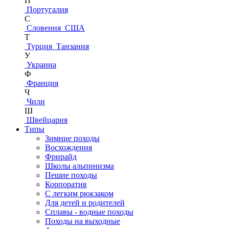
П
Португалия
С
Словения
США
Т
Турция
Танзания
У
Украина
Ф
Франция
Ч
Чили
Ш
Швейцария
Типы
Зимние походы
Восхождения
Фрирайд
Школы альпинизма
Пешие походы
Корпоратив
С легким рюкзаком
Для детей и родителей
Сплавы - водные походы
Походы на выходные