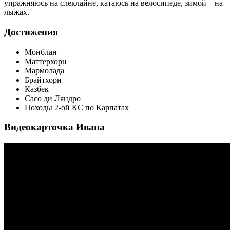
упражняюсь на слеклайне, катаюсь на велосипеде, зимой – на
лыжах.
Достижения
Монблан
Маттерхорн
Мармолада
Брайтхорн
Казбек
Сасо ди Ляндро
Походы 2-ой КС по Карпатах
Видеокарточка Ивана