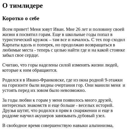
О тимлидере
Коротко о себе
Всем привет! Меня зовут Иван. Мне 26 лет и половину своей
жизни я посвятил горам. Еще в школьные годы попал в
туристический кружок – там все и началось. С тех пор сходил
Карпаты вдоль и поперек, но продолжаю возвращаться в
любимые места - теперь с целью найти где и на какой стоянке
забыл свое сердце.
Считаю, что горы наделены силой изменять жизни людей,
которые к ним обращаются.
Родился я в Ивано-Франковске, где из окна родной 9-этажки
на горизонте были видны очертания гор. Они манили меня и
устоять перед их зовом было невозможно.
За годы любви к горам у меня появилось много друзей,
интересных знакомств и еще больше - веселых историй.
Друзья шутят, что родился я прям в снаряжении и еще в
роддоме научил акушеров завязывать дубовый узел.
В свободное время совершенствую навыки альпинизма,