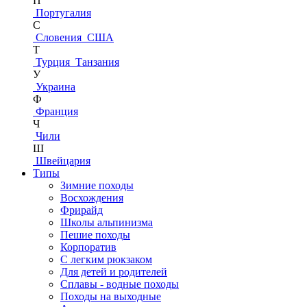
П
Португалия
С
Словения
США
Т
Турция
Танзания
У
Украина
Ф
Франция
Ч
Чили
Ш
Швейцария
Типы
Зимние походы
Восхождения
Фрирайд
Школы альпинизма
Пешие походы
Корпоратив
С легким рюкзаком
Для детей и родителей
Сплавы - водные походы
Походы на выходные