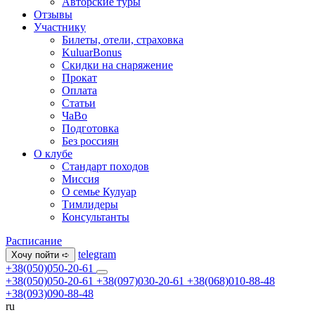
Авторские туры
Отзывы
Участнику
Билеты, отели, страховка
KuluarBonus
Скидки на снаряжение
Прокат
Оплата
Статьи
ЧаВо
Подготовка
Без россиян
О клубе
Стандарт походов
Миссия
О семье Кулуар
Тимлидеры
Консультанты
Расписание
telegram
Хочу пойти ➪
+38(050)050-20-61
+38(050)050-20-61
+38(097)030-20-61
+38(068)010-88-48
+38(093)090-88-48
ru