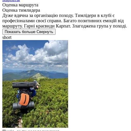
Оценка маршрута
Оценка тимлидера
Дуже вдячна за організацію походу. Тимлідери в клубі є
професіоналами своєї справи. Багато позитивних емоцій від
маршруту. Гарні краєвиди Карпат. Злагоджена група у поході.
Показать больше
Свернуть
short