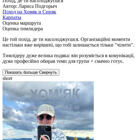
Похід, де ти насолоджуєшся
Автор: Лариса Подгорыч
Поход на Хомяк и Синяк
Карпаты
Оценка маршрута
Оценка тимлидера
Це той похід, де ти насолоджуєшся. Організаційні моменти
настільки вже вирішені, що тобі залишається тільки "чілити".
Тимлідеру дуже велика подяка: він розуміється в комунікації,
дуже професійно обирав темп для групи + смачно готує.
Показать больше
Свернуть
short