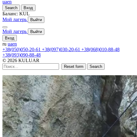
ua
en
Search
Вход
Баланс:
KUL
Мой лагерь
Выйти
Мой лагерь
Выйти
Вход
ru
ua
en
+38(050)050-20-61
+38(097)030-20-61
+38(068)010-88-48
+38(093)090-88-48
© 2026 KULUAR
Reset form
Search