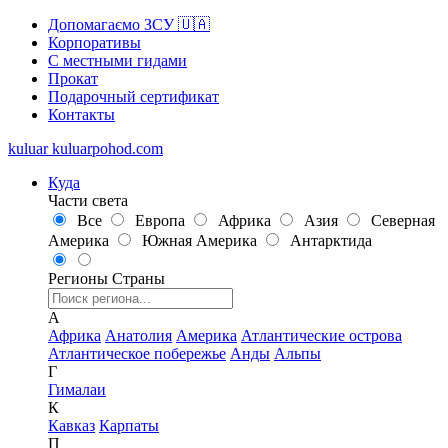
Допомагаємо ЗСУ 🇺🇦
Корпоративы
С местными гидами
Прокат
Подарочный сертификат
Контакты
kuluar
k
u
l
u
a
r
p
o
h
o
d
.
c
o
m
Куда
Части света
Все
Европа
Африка
Азия
Северная
Америка
Южная Америка
Антарктида
Регионы
Страны
А
Африка
Анатолия
Америка
Атлантические острова
Атлантическое побережье
Анды
Альпы
Г
Гималаи
К
Кавказ
Карпаты
П