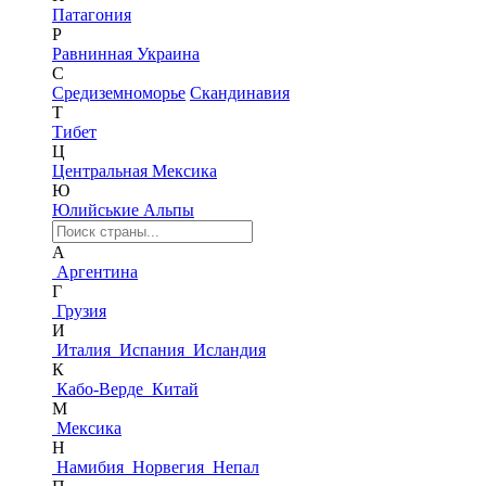
Патагония
Р
Равнинная Украина
С
Средиземноморье
Скандинавия
Т
Тибет
Ц
Центральная Мексика
Ю
Юлийськие Альпы
А
Аргентина
Г
Грузия
И
Италия
Испания
Исландия
К
Кабо-Верде
Китай
М
Мексика
Н
Намибия
Норвегия
Непал