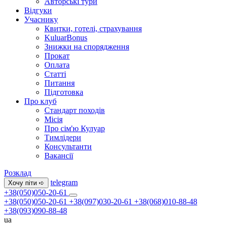
Авторські тури
Відгуки
Учаснику
Квитки, готелі, страхування
KuluarBonus
Знижки на спорядження
Прокат
Оплата
Статті
Питання
Підготовка
Про клуб
Стандарт походів
Місія
Про сім'ю Кулуар
Тимлідери
Консультанти
Вакансії
Розклад
telegram
Хочу піти ➪
+38(050)050-20-61
+38(050)050-20-61
+38(097)030-20-61
+38(068)010-88-48
+38(093)090-88-48
ua