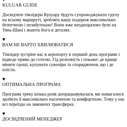
KULUAR GUIDE
Досвідчені тімлідери Кулуару будуть супроводжувати групу
на всьому маршруті, зроблять вашу подорож максимально
безпечною і незабутньою! Вони вже неодноразово були на
Тянь-Шані і знають його в деталях.
ВАМ НЕ ВАРТО ХВИЛЮВАТИСЯ
Тімлідер зустріне вас в аеропорту в перший день програми і
відведе прямо до готелю. Гід розповість і покаже: де краще
міняти гроші, купувати сувеніри та спорядження, що і де
поїсти.
ОПТИМАЛЬНА ПРОГРАМА
Програма треку кілька разів допрацьовувалася, ми намагалися
зробити її максимально насиченою та комфортною. Тому у нас
всі переїзди на замовних трансферах.
ДОСВІДЧЕНИЙ МЕНЕДЖЕР