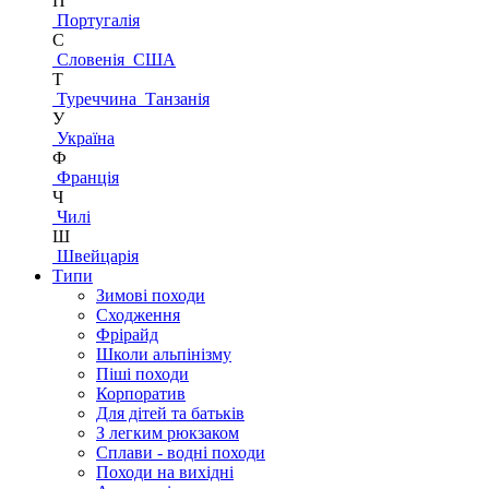
П
Португалія
С
Словенія
США
Т
Туреччина
Танзанія
У
Україна
Ф
Франція
Ч
Чилі
Ш
Швейцарія
Типи
Зимові походи
Сходження
Фрірайд
Школи альпінізму
Піші походи
Корпоратив
Для дітей та батьків
З легким рюкзаком
Сплави - водні походи
Походи на вихідні