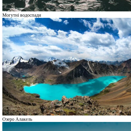
Могутні водоспади
Озеро Алакель