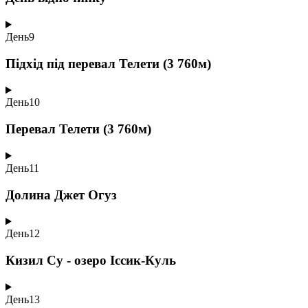
День
9
Підхід під перевал Телети (3 760м)
День
10
Перевал Телети (3 760м)
День
11
Долина Джет Огуз
День
12
Кизил Су - озеро Іссик-Куль
День
13