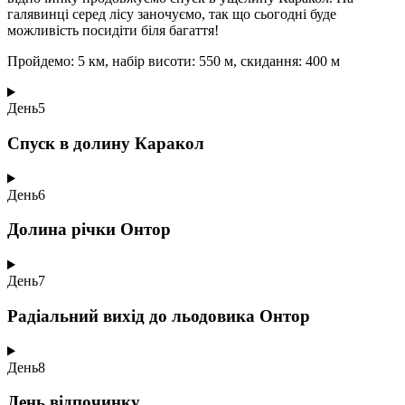
галявинці серед лісу заночуємо, так що сьогодні буде
можливість посидіти біля багаття!
Пройдемо: 5 км, набір висоти: 550 м, скидання: 400 м
День
5
Спуск в долину Каракол
День
6
Долина річки Онтор
День
7
Радіальний вихід до льодовика Онтор
День
8
День відпочинку