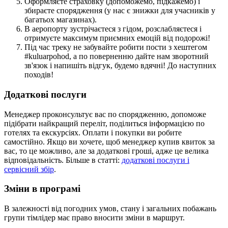
Оформляєте страховку (допоможемо, підкажемо) і
збираєте спорядження (у нас є знижки для учасників у
багатьох магазинах).
В аеропорту зустрічаєтеся з гідом, розслабляєтеся і
отримуєте максимум приємних емоцій від подорожі!
Під час треку не забувайте робити пости з хештегом
#kuluarpohod, а по поверненню дайте нам зворотний
зв'язок і напишіть відгук, будемо вдячні! До наступних
походів!
Додаткові послуги
Менеджер проконсультує вас по спорядженню, допоможе
підібрати найкращий переліт, поділиться інформацією по
готелях та екскурсіях. Оплати і покупки ви робите
самостійно. Якщо ви хочете, щоб менеджер купив квиток за
вас, то це можливо, але за додаткові гроші, адже це велика
відповідальність. Більше в статті:
додаткові послуги і
сервісний збір
.
Зміни в програмі
В залежності від погодних умов, стану і загальних побажань
групи тімлідер має право вносити зміни в маршрут.