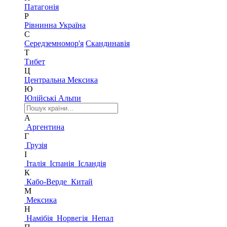
Патагонія
Р
Рівнинна Україна
С
Середземномор'я
Скандинавія
Т
Тибет
Ц
Центральна Мексика
Ю
Юлійські Альпи
А
Аргентина
Г
Грузія
І
Італія
Іспанія
Ісландія
К
Кабо-Верде
Китай
М
Мексика
Н
Намібія
Норвегія
Непал