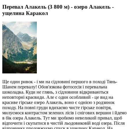
Перевал Алакель (3 800 м) - озеро Алакель -
ущелина Каракол
Ще один ривок - і ми на сідловині першого в поході Тянь-
Шанем перевалу! Обов'язкова фотосесія і перевальна
шоколадка. Куди не глянь, з сідловини відкриваються
неповторні краєвиди. Але є один особливий - це вид на
красиве гірське озеро Алакель, воно є однією з родзинок
походу. На повні груди вдихаємо чисте гірське повітря,
милуємося контрастом зелених лісів і снігових вершин і йдемо
в бік озера Алакель. Тут ми зробимо невеликий привал, щоб
відпочити і скупатися в чистій льодовиковій воді озера. Після
відпочинку продовжуємо спуск в ущелину Каракол. На