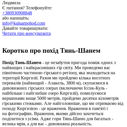
Людмила
Є питання? Телефонуйте:
+380930908848
або напишіть:
info@kuluarpohod.com
Давайте товаришувати:
Читати про консультанта
Коротко про похід Тянь-Шанем
Похід Тянь-Шанем
- це незабутня пригода поміж одних з
найвищих і найкрасивіших гір світу. Ми проведемо вас
північною частиною гірського регіону, яка знаходиться на
території Киргизії. Разом ми пройдемо кілька висотних
перевалів (найвищий - Алакель, 3800 м), скупаємося в
дивовижних гірських озерах (включаючи Іссик-Куль -
найбільше і найглибше озеро Киргизії), помилуємося
вершинами вище 5000 метрів, пройдемо десятки кілометрів
гірськими стежками. Але найголовніше, що ми отримаємо від
походу Киргизією - це враження. Враження в пам'яті і
на фотографіях. Враження, якими дійсно захочеться
поділитися з усіма. Адже гори Тянь-Шаню для багатьох -
велика мрія, а для вас - дивовижна реальність.