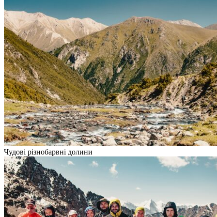
Чудові різнобарвні долини