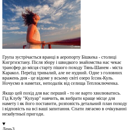
Група зустрічається вранці в аеропорту Бішкека - столиці
Кигргизстану. Після збору і швидкого знайомства нас чекає
трансфер до місця старту пішого походу Тянь-Шанем - міста
Каракол. Переїзд тривалий, але не нудний. Одне з головних
вражень дня - це відоме у всьому світі озеро Іссик-Куль.
Ночуємо в наметах, неподалік від селища Теплоключенка.
Якщо цей похід для вас перший - то не варто хвилюватись.
Гід Клубу "Кулуар" навчить, як вибрати краще місце для
намету і як його поставити, розповість детальний план походу
і відповість на всі ваші запитання. Спати лягаємо в очікуванні
незабутньої пригоди.
День
3