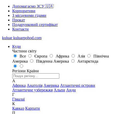
Допомагаємо ЗСУ 🇺🇦
Корпоративи
З місцевими гідами
Прокат
Подарунковий сертифікат
Контакти
kuluar
k
u
l
u
a
r
p
o
h
o
d
.
c
o
m
Куди
Частини світу
Все
Європа
Африка
Азія
Північна
Америка
Південна Америка
Антарктида
Регіони
Країни
А
Африка
Анатолія
Америка
Атлантичні острови
Атлантичне узбережжя
Альпи
Анди
Г
Гімалаї
К
Кавказ
Карпати
П