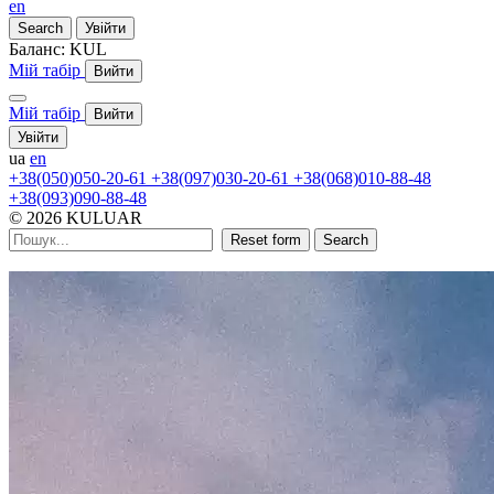
en
Search
Увійти
Баланс:
KUL
Мій табір
Вийти
Мій табір
Вийти
Увійти
ua
en
+38(050)050-20-61
+38(097)030-20-61
+38(068)010-88-48
+38(093)090-88-48
© 2026 KULUAR
Reset form
Search