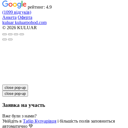
рейтинг:
4.9
(1099 відгуків)
Анкета
Оферта
kuluar
k
u
l
u
a
r
p
o
h
o
d
.
c
o
m
© 2026 KULUAR
close pop-up
close pop-up
Заявка на участь
Вже були з нами?
Увійдіть в
Табір Кулуарівця
і більшість полів заповниться
автоматично 💚