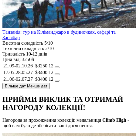
Танзанія: тур на Кіліманджаро в будиночках, сафарі та
Занзібар
Висотна складність
5/10
Технічна складність
2/10
Тривалість
10-12 днів
Ціна від:
3250$
21.09-02.10.26
$3250
12
17.05-28.05.27
$3400
12
21.06-02.07.27
$3400
12
Більше дат
Менше дат
ПРИЙМИ ВИКЛИК ТА ОТРИМАЙ
НАГОРОДУ КОЛЕКЦІЇ!
Нагорода за проходження колекції: медальниця
Climb High
-
щоб вам було де зберігати ваші досягнення.