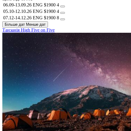
06.09-13.09.26
ENG
$1900
4
05.10-12.10.26
ENG
$1900
4
07.12-14.12.26
ENG
$1900
8
Більше дат
Менше дат
Танзанія
High Five on Five