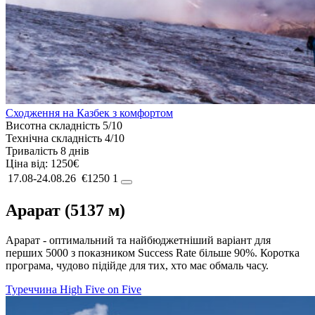
Сходження на Казбек з комфортом
Висотна складність
5/10
Технічна складність
4/10
Тривалість
8 днів
Ціна від:
1250€
17.08-24.08.26
€1250
1
Арарат (5137 м)
Арарат - оптимальний та найбюджетніший варіант для
перших 5000 з показником Success Rate більше 90%. Коротка
програма, чудово підійде для тих, хто має обмаль часу.
Туреччина
High Five on Five