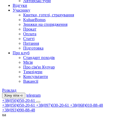
Авторські тури
Відгуки
Учаснику
Квитки, готелі, страхування
KuluarBonus
Знижки на спорядження
Прокат
Оплата
Статті
Питання
Підготовка
Про клуб
Стандарт походів
Місія
Про сім'ю Кулуар
Тимлідери
Консультанти
Вакансії
Розклад
telegram
Хочу піти ➪
+38(050)050-20-61
+38(050)050-20-61
+38(097)030-20-61
+38(068)010-88-48
+38(093)090-88-48
ua