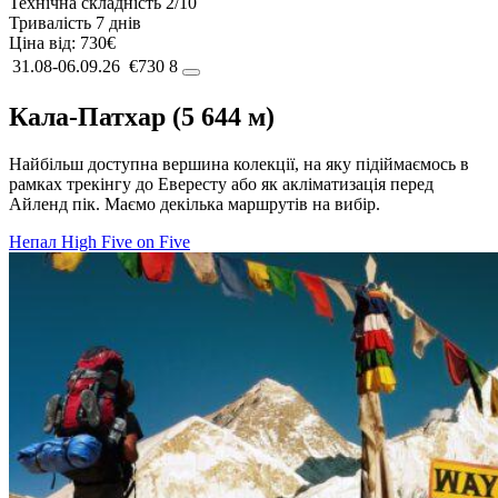
Технічна складність
2/10
Тривалість
7 днів
Ціна від:
730€
31.08-06.09.26
€730
8
Кала-Патхар (5 644 м)
Найбільш доступна вершина колекції, на яку підіймаємось в
рамках трекінгу до Евересту або як акліматизація перед
Айленд пік. Маємо декілька маршрутів на вибір.
Непал
High Five on Five