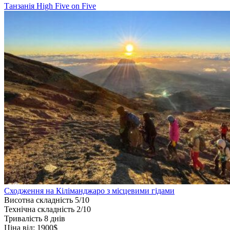
Танзанія
High Five on Five
Сходження на Кіліманджаро з місцевими гідами
Висотна складність
5/10
Технічна складність
2/10
Тривалість
8 днів
Ціна від:
1900$