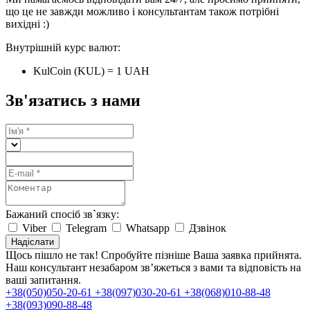
що це не завжди можливо і консультантам також потрібні
вихідні :)
Внутрішній курс валют:
KulCoin (KUL) = 1 UAH
Зв'язатись з нами
Бажаний спосіб зв`язку:
Viber
Telegram
Whatsapp
Дзвінок
Надіслати
Щось пішло не так! Спробуйте пізніше
Ваша заявка прийнята.
Наш консультант незабаром зв’яжеться з вами та відповість на
ваші запитання.
+38(050)050-20-61
+38(097)030-20-61
+38(068)010-88-48
+38(093)090-88-48