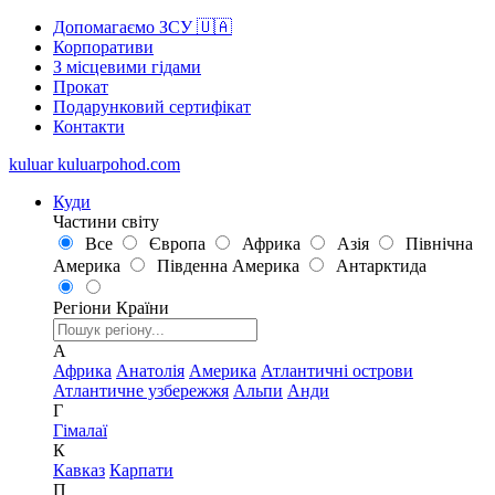
Допомагаємо ЗСУ 🇺🇦
Корпоративи
З місцевими гідами
Прокат
Подарунковий сертифікат
Контакти
kuluar
k
u
l
u
a
r
p
o
h
o
d
.
c
o
m
Куди
Частини світу
Все
Європа
Африка
Азія
Північна
Америка
Південна Америка
Антарктида
Регіони
Країни
А
Африка
Анатолія
Америка
Атлантичні острови
Атлантичне узбережжя
Альпи
Анди
Г
Гімалаї
К
Кавказ
Карпати
П