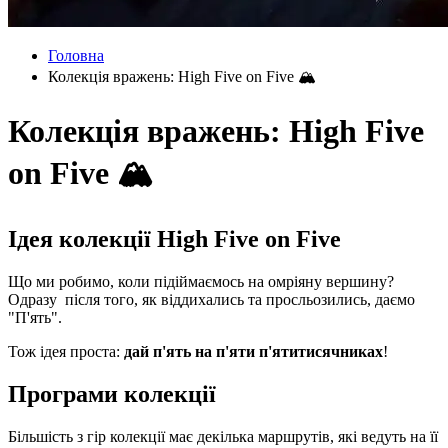
Головна
Колекція вражень: High Five on Five 🏔
Колекція вражень: High Five
on Five 🏔
Ідея колекції High Five on Five
Що ми робимо, коли підіймаємось на омріяну вершину?
Одразу після того, як віддихались та просльозились, даємо
"П'ять".
Тож ідея проста:
дай п'ять на п'яти п'ятитисячниках
!
Програми колекції
Більшість з гір колекції має декілька маршрутів, які ведуть на її