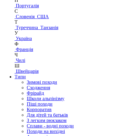
П
Португалія
С
Словенія
США
Т
Туреччина
Танзанія
У
Україна
Ф
Франція
Ч
Чилі
Ш
Швейцарія
Типи
Зимові походи
Сходження
Фрірайд
Школи альпінізму
Піші походи
Корпоратив
Для дітей та батьків
З легким рюкзаком
Сплави - водні походи
Походи на вихідні