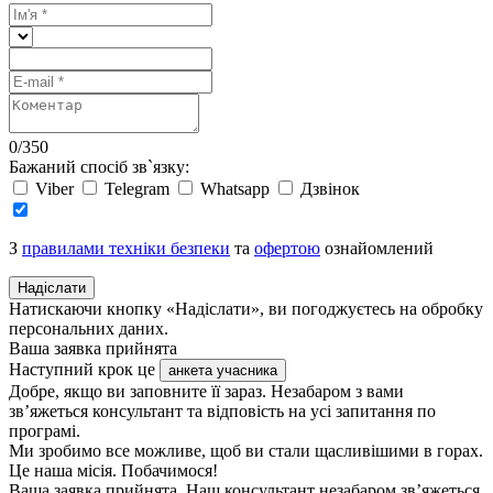
0
/
350
Бажаний спосіб зв`язку:
Viber
Telegram
Whatsapp
Дзвінок
З
правилами техніки безпеки
та
офертою
ознайомлений
Надіслати
Натискаючи кнопку «Надіслати», ви погоджуєтесь на обробку
персональних даних.
Ваша заявка прийнята
Наступний крок це
анкета учасника
Добре, якщо ви заповните її зараз. Незабаром з вами
зв’яжеться консультант та відповість на усі запитання по
програмі.
Ми зробимо все можливе, щоб ви стали щасливішими в горах.
Це наша місія. Побачимося!
Ваша заявка прийнята. Наш консультант незабаром зв’яжеться