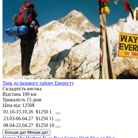
Трек до базового табору Евересту
Складність
висока
Відстань
109 км
Тривалість
15 днів
Ціна від:
1250$
01.10-15.10.26
$1250
1
23.03-06.04.27
$1250
11
08.04-22.04.27
$1250
10
Більше дат
Менше дат