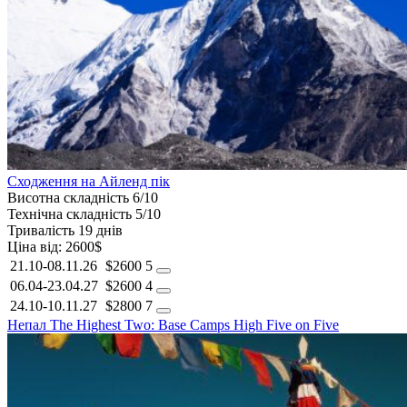
Сходження на Айленд пік
Висотна складність
6/10
Технічна складність
5/10
Тривалість
19 днів
Ціна від:
2600$
21.10-08.11.26
$2600
5
06.04-23.04.27
$2600
4
24.10-10.11.27
$2800
7
Непал
The Highest Two: Base Camps
High Five on Five