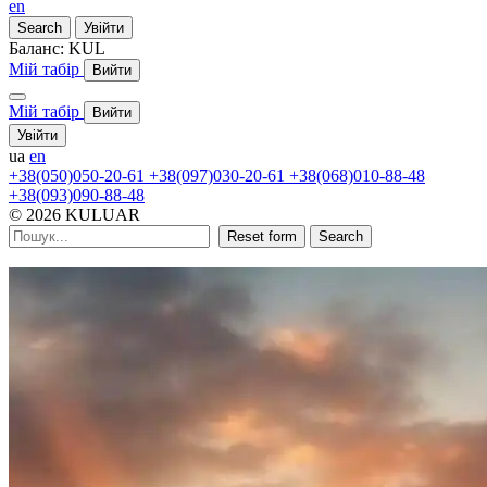
en
Search
Увійти
Баланс:
KUL
Мій табір
Вийти
Мій табір
Вийти
Увійти
ua
en
+38(050)050-20-61
+38(097)030-20-61
+38(068)010-88-48
+38(093)090-88-48
© 2026 KULUAR
Reset form
Search