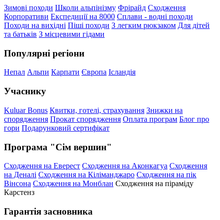
Зимові походи
Школи альпінізму
Фрірайд
Сходження
Корпоративи
Експедиції на 8000
Сплави - водні походи
Походи на вихідні
Піші походи
З легким рюкзаком
Для дітей
та батьків
З місцевими гідами
Популярні регіони
Непал
Альпи
Карпати
Європа
Ісландія
Учаснику
Kuluar Bonus
Квитки, готелі, страхування
Знижки на
спорядження
Прокат спорядження
Оплата програм
Блог про
гори
Подарунковий сертифікат
Програма "Сім вершин"
Сходження на Еверест
Сходження на Аконкагуа
Сходження
на Деналі
Сходження на Кіліманджаро
Сходження на пік
Вінсона
Сходження на Монблан
Сходження на піраміду
Карстенз
Гарантія засновника