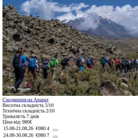
Сходження на Арарат
Висотна складність
5/10
Технічна складність
2/10
Тривалість
7 днів
Ціна від:
980€
15.08-21.08.26
€980
4
24.08-30.08.26
€980
7