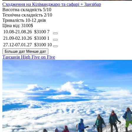
Сходження на Кіліманджаро та сафарі + Занзібар
Висотна складність
5/10
Технічна складність
2/10
Тривалість
10-12 днів
Ціна від:
3100$
10.08-21.08.26
$3100
7
21.09-02.10.26
$3100
1
27.12-07.01.27
$3100
10
Більше дат
Менше дат
Танзанія
High Five on Five