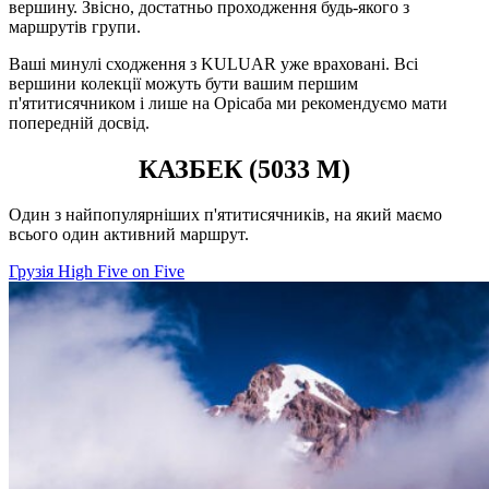
вершину. Звісно, достатньо проходження будь-якого з
маршрутів групи.
Ваші минулі сходження з KULUAR уже враховані. Всі
вершини колекції можуть бути вашим першим
п'ятитисячником і лише на Орісаба ми рекомендуємо мати
попередній досвід.
КАЗБЕК (5033 М)
Один з найпопулярніших п'ятитисячників, на який маємо
всього один активний маршрут.
Грузія
High Five on Five