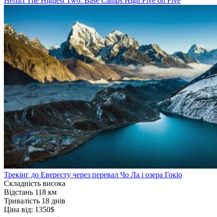
Непал
The Highest Two: Base Camps
High Five on Five
Трекінг до Евересту через перевал Чо Ла і озера Гокіо
Складність
висока
Відстань
118 км
Тривалість
18 днів
Ціна від:
1350$