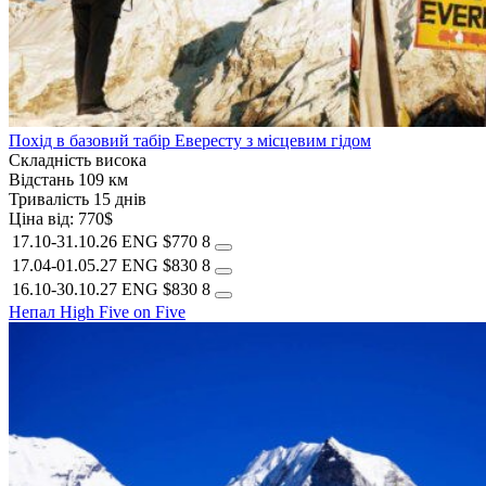
Похід в базовий табір Евересту з місцевим гідом
Складність
висока
Відстань
109 км
Тривалість
15 днів
Ціна від:
770$
17.10-31.10.26
ENG
$770
8
17.04-01.05.27
ENG
$830
8
16.10-30.10.27
ENG
$830
8
Непал
High Five on Five