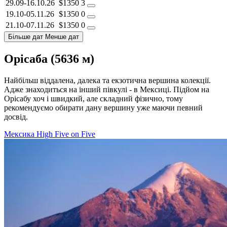
29.09-16.10.26
$1350
3
19.10-05.11.26
$1350
0
21.10-07.11.26
$1350
0
Більше дат
Менше дат
Орісаба (5636 м)
Найбільш віддалена, далека та екзотична вершина колекції.
Адже знаходиться на інший півкулі - в Мексиці. Підйом на
Орісабу хоч і швидкий, але складний фізично, тому
рекомендуємо обирати дану вершину уже маючи певний
досвід.
Мексика
High Five on Five