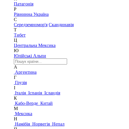
Патагонія
Р
Рівнинна Україна
С
Середземномор'я
Скандинавія
Т
Тибет
Ц
Центральна Мексика
Ю
Юлійські Альпи
А
Аргентина
Г
Грузія
І
Італія
Іспанія
Ісландія
К
Кабо-Верде
Китай
М
Мексика
Н
Намібія
Норвегія
Непал