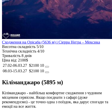
Сходження на Орісаба (5636 м) і Сіерра Негра – Мексика
Висотна складність
5/10
Технічна складність
4/10
Тривалість
8 днів
Ціна від:
2100$
27.02-06.03.27
$2100
10
08.03-15.03.27
$2100
10
Кіліманджаро (5895 м)
Кіліманджаро - найбільш комфортне сходження з чудовим
місцевим сервісом. Якщо поєднати з сафарі (дуже
рекомендуємо) - це точно одна з поїздок, яка дарує спогади та
емоції на все життя.