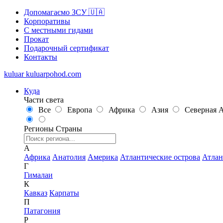
Допомагаємо ЗСУ 🇺🇦
Корпоративы
С местными гидами
Прокат
Подарочный сертификат
Контакты
kuluar
k
u
l
u
a
r
p
o
h
o
d
.
c
o
m
Куда
Части света
Все
Европа
Африка
Азия
Северная 
Регионы
Страны
А
Африка
Анатолия
Америка
Атлантические острова
Атлан
Г
Гималаи
К
Кавказ
Карпаты
П
Патагония
Р