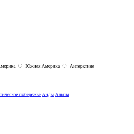
Америка
Южная Америка
Антарктида
тическое побережье
Анды
Альпы