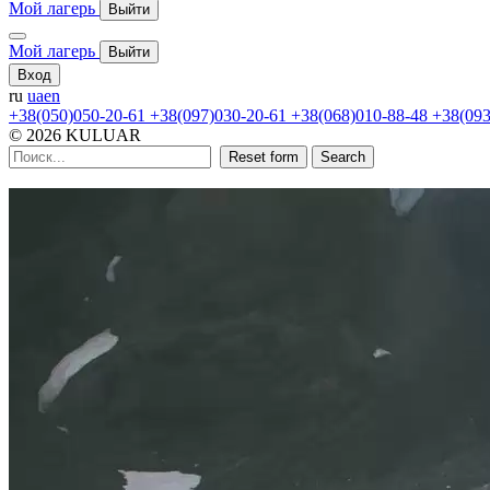
Мой лагерь
Выйти
Мой лагерь
Выйти
Вход
ru
ua
en
+38(050)050-20-61
+38(097)030-20-61
+38(068)010-88-48
+38(093
© 2026 KULUAR
Reset form
Search