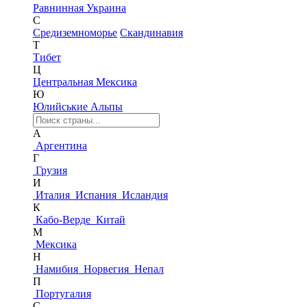
Равнинная Украина
С
Средиземноморье
Скандинавия
Т
Тибет
Ц
Центральная Мексика
Ю
Юлийськие Альпы
А
Аргентина
Г
Грузия
И
Италия
Испания
Исландия
К
Кабо-Верде
Китай
М
Мексика
Н
Намибия
Норвегия
Непал
П
Португалия
С