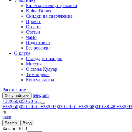
Участнику
Билеты, отели, страховка
KuluarBonus
Скидки на снаряжение
Прокат
Оплата
Статьи
ЧаВо
Подготовка
Без россиян
О клубе
Стандарт походов
Миссия
О семье Кулуар
Тимлидеры
Консультанты
Расписание
telegram
Хочу пойти ➪
+38(050)050-20-61
+38(050)050-20-61
+38(097)030-20-61
+38(068)010-88-48
+38(093
ru
ua
en
Search
Вход
Баланс:
KUL