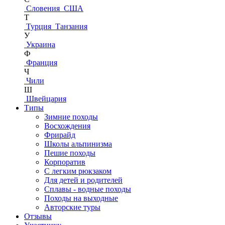
Словения
США
Т
Турция
Танзания
У
Украина
Ф
Франция
Ч
Чили
Ш
Швейцария
Типы
Зимние походы
Восхождения
Фрирайд
Школы альпинизма
Пешие походы
Корпоратив
С легким рюкзаком
Для детей и родителей
Сплавы - водные походы
Походы на выходные
Авторские туры
Отзывы