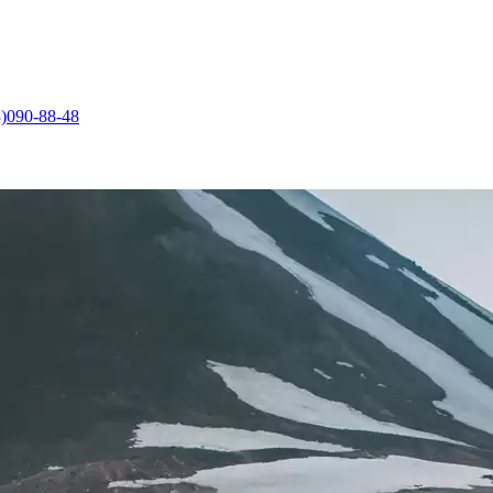
)090-88-48