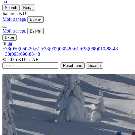
ua
Search
Вход
Баланс:
KUL
Мой лагерь
Выйти
Мой лагерь
Выйти
Вход
ru
ua
+38(050)050-20-61
+38(097)030-20-61
+38(068)010-88-48
+38(093)090-88-48
© 2026 KULUAR
Reset form
Search