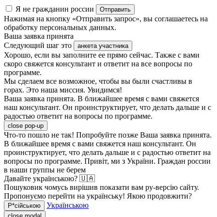
Я не гражданин россии
Отправить
Нажимая на кнопку «Отправить запрос», вы соглашаетесь на
обработку персональных данных.
Ваша заявка принята
Следующий шаг это
анкета участника
Хорошо, если вы заполните ее прямо сейчас. Также с вами
скоро свяжется консультант и ответит на все вопросы по
программе.
Мы сделаем все возможное, чтобы вы были счастливы в
горах. Это наша миссия. Увидимся!
Ваша заявка принята. В ближайшее время с вами свяжется
наш консультант. Он проинструктирует, что делать дальше и с
радостью ответит на вопросы по программе.
close pop-up
Что-то пошло не так! Попробуйте позже
Ваша заявка принята.
В ближайшее время с вами свяжется наш консультант. Он
проинструктирует, что делать дальше и с радостью ответит на
вопросы по программе.
Привіт, ми з України. Граждан россии
в наши группы не берем
Давайте українською? 🇺🇦
Пошуковик чомусь вирішив показати вам ру-версію сайту.
Пропонуємо перейти на українську! Якою продовжити?
Українською
Р*сійською
close modal