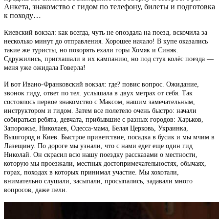
Анкета, знакомство с гидом по телефону, билеты и подготовка
к походу…
Киевский вокзал: как всегда, чуть не опоздала на поезд, вскочила за
несколько минут до отправления. Хорошее начало! В купе оказались
такие же туристы, но покорять ехали горы Хомяк и Синяк.
Сдружились, приглашали в их кампанию, но под стук колёс поезда —
меня уже ожидала Говерла!
И вот Ивано-Франковский вокзал: где? повис вопрос. Ожидание,
звонок гиду, ответ по тел. услышала в двух метрах от себя. Так
состоялось первое знакомство с Максом, нашим замечательным,
инструктором и гидом. Затем все полетело очень быстро: начали
собираться ребята, девчата, прибывшие с разных городов: Харьков,
Запорожье, Николаев, Одесса-мама, Белая Церковь, Украинка,
Вышгород и Киев. Быстрое приветствие, посадка в бусик и мы мчим в
Лазещину. По дороге мы узнали, что с нами едет еще один гид
Николай. Он скрасил всю нашу поездку рассказами о местности,
которую мы проезжали, местных достопримечательностях, обычаях,
горах, походах в которых принимал участие. Мы хохотали,
внимательно слушали, засыпали, просыпались, задавали много
вопросов, даже пели.