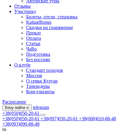
Авторские туры
Отзывы
Участнику
Билеты, отели, страховка
KuluarBonus
Скидки на снаряжение
Прокат
Оплата
Статьи
ЧаВо
Подготовка
Без россиян
О клубе
Стандарт походов
Миссия
О семье Кулуар
Тимлидеры
Консультанты
Расписание
telegram
Хочу пойти ➪
+38(050)050-20-61
+38(050)050-20-61
+38(097)030-20-61
+38(068)010-88-48
+38(093)090-88-48
ru