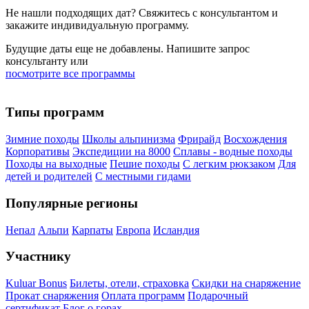
Не нашли подходящих дат? Свяжитесь с консультантом и
закажите индивидуальную программу.
Будущие даты еще не добавлены. Напишите запрос
консультанту или
посмотрите все программы
Типы программ
Зимние походы
Школы альпинизма
Фрирайд
Восхождения
Корпоративы
Экспедиции на 8000
Сплавы - водные походы
Походы на выходные
Пешие походы
С легким рюкзаком
Для
детей и родителей
С местными гидами
Популярные регионы
Непал
Альпи
Карпаты
Европа
Исландия
Участнику
Kuluar Bonus
Билеты, отели, страховка
Скидки на снаряжение
Прокат снаряжения
Оплата программ
Подарочный
сертификат
Блог о горах