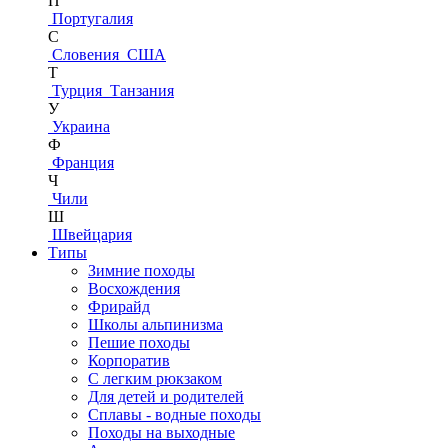
П
Португалия
С
Словения
США
Т
Турция
Танзания
У
Украина
Ф
Франция
Ч
Чили
Ш
Швейцария
Типы
Зимние походы
Восхождения
Фрирайд
Школы альпинизма
Пешие походы
Корпоратив
С легким рюкзаком
Для детей и родителей
Сплавы - водные походы
Походы на выходные