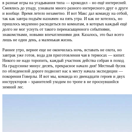
в разные игры на угадывания типа — крокодил – но ещё интересней.
Смеялись до упаду, узнавали много разного интересного друг о друге
и вообще. Время летело незаметно. И вот Макс дал команду на отбой,
так как завтра подъём назначен на пять утра. И как не хотелось, но
пришлось медленно расходиться по комнатам, в которых каждый ещё
долго не мог уснуть от такого перенасыщенного событиями,
знакомствами, новыми впечатлениями дня. Казалось, это был всего
лишь не один день, а маленькая жизнь.
Раннее утро, вернее еще не окончилась ночь, вставать не охота, но
завтрак уже готов, вода для приготовления чая в термосах — кипит.
Никого не надо торопить, каждый участник действа собран в поход.
На градуснике минус десять, прекрасное начало дня! Местный бусик
по обледенелой дороге подвозит нас к месту начала экспедиции —
покорения Говерлы. И вот мы, команда из двенадцати героев и двух
инструкторов – хранителей уходим по тропе в не проснувшийся
зимний лес.