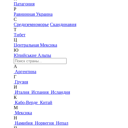
Патагония
Р
Равнинная Украина
С
Средиземноморье
Скандинавия
Т
Тибет
Ц
Центральная Мексика
Ю
Юлийськие Альпы
А
Аргентина
Г
Грузия
И
Италия
Испания
Исландия
К
Кабо-Верде
Китай
М
Мексика
Н
Намибия
Норвегия
Непал