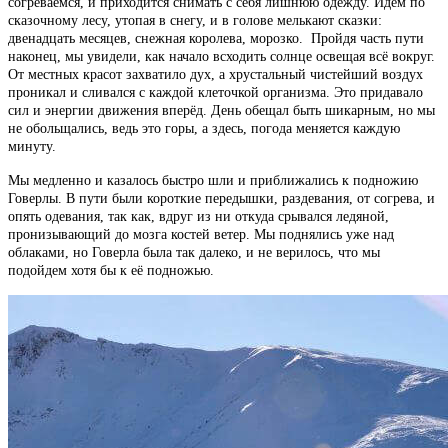
согреваемся, и приходится снимать с себя лишнюю одежду. Идем по
сказочному лесу, утопая в снегу, и в голове мелькают сказки:
двенадцать месяцев, снежная королева, морозко. Пройдя часть пути
наконец, мы увидели, как начало всходить солнце освещая всё вокруг.
От местных красот захватило дух, а хрустальный чистейший воздух
проникал и сливался с каждой клеточкой организма. Это придавало
сил и энергии движения вперёд. День обещал быть шикарным, но мы
не обольщались, ведь это горы, а здесь, погода меняется каждую
минуту.
Мы медленно и казалось быстро шли и приближались к подножию
Говерлы. В пути были короткие передышки, раздевания, от согрева, и
опять одевания, так как, вдруг из ни откуда срывался ледяной,
пронизывающий до мозга костей ветер. Мы поднялись уже над
облаками, но Говерла была так далеко, и не верилось, что мы
подойдем хотя бы к её подножью.