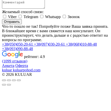
Желаемый способ связи:
Viber
Telegram
Whatsapp
Звонок
Отправить
Что-то пошло не так! Попробуйте позже
Ваша заявка принята.
В ближайшее время с вами свяжется наш консультант. Он
проинструктирует, что делать дальше и с радостью ответит на
вопросы по программе.
+38(050)050-20-61
+38(097)030-20-61
+38(068)010-88-48
+38(093)090-88-48
рейтинг:
4.9
(1099 отзывов)
Анкета
Оферта
kuluar
k
u
l
u
a
r
p
o
h
o
d
.
c
o
m
© 2026 KULUAR