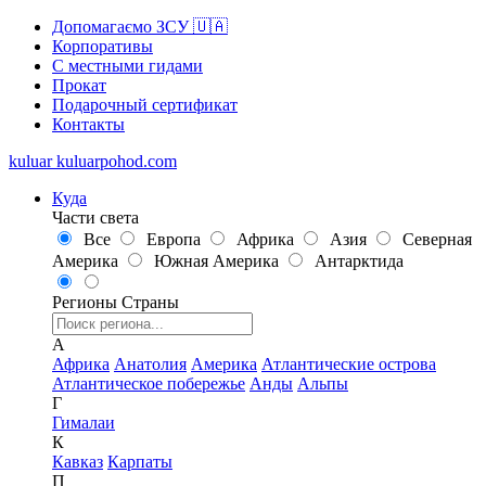
Допомагаємо ЗСУ 🇺🇦
Корпоративы
С местными гидами
Прокат
Подарочный сертификат
Контакты
kuluar
k
u
l
u
a
r
p
o
h
o
d
.
c
o
m
Куда
Части света
Все
Европа
Африка
Азия
Северная
Америка
Южная Америка
Антарктида
Регионы
Страны
А
Африка
Анатолия
Америка
Атлантические острова
Атлантическое побережье
Анды
Альпы
Г
Гималаи
К
Кавказ
Карпаты
П