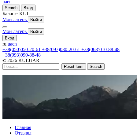
ua
en
Search
Вход
Баланс:
KUL
Мой лагерь
Выйти
Мой лагерь
Выйти
Вход
ru
ua
en
+38(050)050-20-61
+38(097)030-20-61
+38(068)010-88-48
+38(093)090-88-48
© 2026 KULUAR
Reset form
Search
Главная
Отзывы