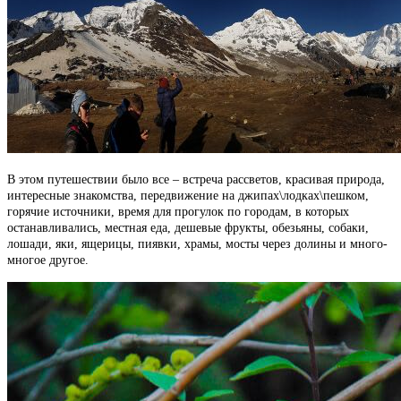
В этом путешествии было все – встреча рассветов, красивая природа,
интересные знакомства, передвижение на джипах\лодках\пешком,
горячие источники, время для прогулок по городам, в которых
останавливались, местная еда, дешевые фрукты, обезьяны, собаки,
лошади, яки, ящерицы, пиявки, храмы, мосты через долины и много-
многое другое.