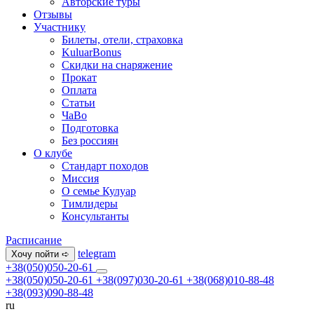
Авторские туры
Отзывы
Участнику
Билеты, отели, страховка
KuluarBonus
Скидки на снаряжение
Прокат
Оплата
Статьи
ЧаВо
Подготовка
Без россиян
О клубе
Стандарт походов
Миссия
О семье Кулуар
Тимлидеры
Консультанты
Расписание
telegram
Хочу пойти ➪
+38(050)050-20-61
+38(050)050-20-61
+38(097)030-20-61
+38(068)010-88-48
+38(093)090-88-48
ru