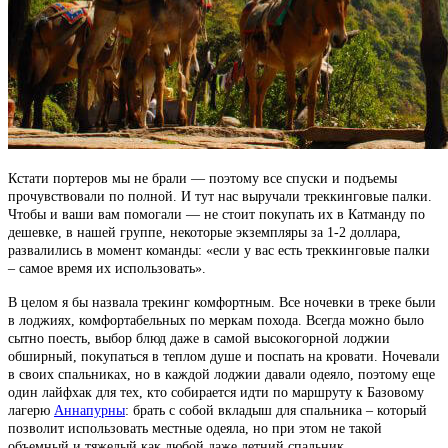
Кстати портеров мы не брали — поэтому все спуски и подъемы
прочувствовали по полной. И тут нас выручали треккинговые палки.
Чтобы и ваши вам помогали — не стоит покупать их в Катманду по
дешевке, в нашей группе, некоторые экземпляры за 1-2 доллара,
развалились в момент команды: «если у вас есть треккинговые палки
– самое время их использовать».
В целом я бы назвала трекинг комфортным. Все ночевки в треке были
в лоджиях, комфортабельных по меркам похода. Всегда можно было
сытно поесть, выбор блюд даже в самой высокогорной лоджии
обширный, покупаться в теплом душе и поспать на кровати. Ночевали
в своих спальниках, но в каждой лоджии давали одеяло, поэтому еще
один лайфхак для тех, кто собирается идти по маршруту к Базовому
лагерю
Аннапурны
: брать с собой вкладыш для спальника – который
позволит использовать местные одеяла, но при этом не такой
объемный и тяжелый как любой даже летний спальник.