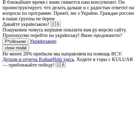
В ближайшее время с вами свяжется наш консультант. Он
проинструктирует, что делать дальше и с радостью ответит на
вопросы по программе.
Привіт, ми з України. Граждан россии
в наши группы не берем
Давайте українською? 🇺🇦
Пошуковик чомусь вирішив показати вам ру-версію сайту.
Пропонуємо перейти на українську! Якою продовжити?
Українською
Р*сійською
close modal
Не менее 20% прибыли мы направляем на помощь ВСУ.
Детали и отчеты KuluarHelp здесь
. Ходите в горы с KULUAR
— приближайте победу! 🇺🇦