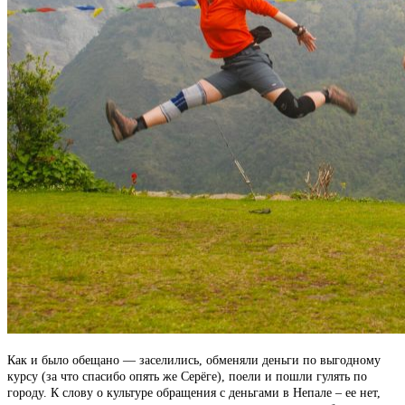
Как и было обещано — заселились, обменяли деньги по выгодному
курсу (за что спасибо опять же Серёге), поели и пошли гулять по
городу. К слову о культуре обращения с деньгами в Непале – ее нет,