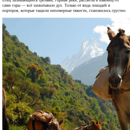
птиц заливающиеся трелями, горные реки, рассветы и наконец-то
сами горы — всё захватывало дух. Только от вида лошадей и
портеров, которые тащили непомерные тяжести, становилось грустно.