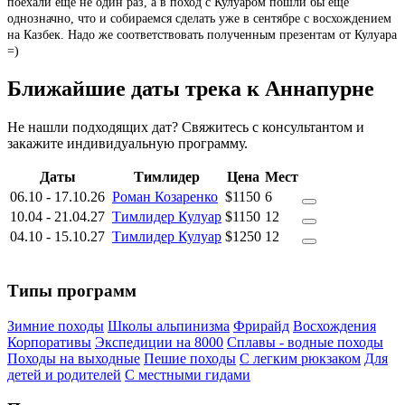
поехали еще не один раз, а в поход с Кулуаром пошли бы еще
однозначно, что и собираемся сделать уже в сентябре с восхождением
на Казбек. Надо же соответствовать полученным презентам от Кулуара
=)
Ближайшие даты трека к Аннапурне
Не нашли подходящих дат? Свяжитесь с консультантом и
закажите индивидуальную программу.
Даты
Тимлидер
Цена
Мест
06.10
-
17.10.26
Роман Козаренко
$1150
6
10.04
-
21.04.27
Тимлидер Кулуар
$1150
12
04.10
-
15.10.27
Тимлидер Кулуар
$1250
12
Типы программ
Зимние походы
Школы альпинизма
Фрирайд
Восхождения
Корпоративы
Экспедиции на 8000
Сплавы - водные походы
Походы на выходные
Пешие походы
С легким рюкзаком
Для
детей и родителей
С местными гидами