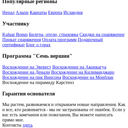
Популярные регионы
Непал
Альпи
Карпаты
Европа
Исландия
Участнику
Kuluar Bonus
Билеты, отели, страховка
Скидки на снаряжение
Прокат снаряжения
Оплата программ
Подарочный
сертификат
Блог о горах
Программа "Семь вершин"
Восхождение на Эверест
Восхождение на Аконкагуа
Восхождение на Денали
Восхождение на Килиманджаро
Восхождение на пик Винсона
Восхождение на Монблан
Восхождение на пирамиду Карстенз
Гарантия основателя
Мы растем, развиваемся и открываем новые направления. Как
и все, кто развивается - мы не застрахованы от ошибок. Если у
вас есть замечания или пожелания, Вы можете написать
прямо мне.
Контакты
здесь