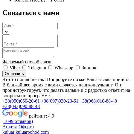
Связаться с нами
Желаемый способ связи:
Viber
Telegram
Whatsapp
Звонок
Отправить
Что-то пошло не так! Попробуйте позже
Ваша заявка принята.
В ближайшее время с вами свяжется наш консультант. Он
проинструктирует, что делать дальше и с радостью ответит на
вопросы по программе.
+38(050)050-20-61
+38(097)030-20-61
+38(068)010-88-48
+38(093)090-88-48
рейтинг:
4.9
(1099 отзывов)
Анкета
Оферта
kuluar
k
u
l
u
a
r
p
o
h
o
d
.
c
o
m