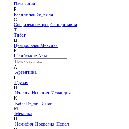
Патагония
Р
Равнинная Украина
С
Средиземноморье
Скандинавия
Т
Тибет
Ц
Центральная Мексика
Ю
Юлийськие Альпы
А
Аргентина
Г
Грузия
И
Италия
Испания
Исландия
К
Кабо-Верде
Китай
М
Мексика
Н
Намибия
Норвегия
Непал