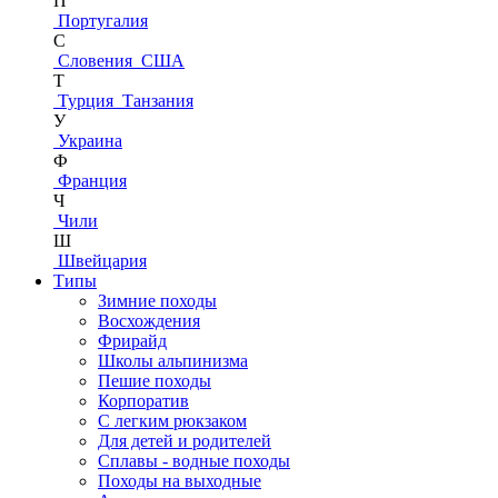
П
Португалия
С
Словения
США
Т
Турция
Танзания
У
Украина
Ф
Франция
Ч
Чили
Ш
Швейцария
Типы
Зимние походы
Восхождения
Фрирайд
Школы альпинизма
Пешие походы
Корпоратив
С легким рюкзаком
Для детей и родителей
Сплавы - водные походы
Походы на выходные