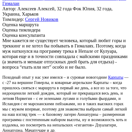
Гималаи
Автор: Алексеев Алексей, 32 года Фок Юлия, 32 года,
Украина, Харьков
Тимлидер:
Сергей Новиков
Оценка маршрута
Оценка тимлидера
Оценка консультанта
Мне кажется не существует человека, который любит горы и
треккинг и не хотел бы побывать в Гималаях. Поэтому, когда
муж наткнулся на программу трека в Непале от Кулуара,
которая еще и в точности совпадала с майскими праздниками
(а значить и меньше отпускных дней брать для отдыха) -
вопроса “ехать или нет” особо и не было.
Походный опыт у нас уже имелся – и суровые новогодние
Карпаты
—
с -27 на вершине Говерлы, и коварные апрельские Карпаты – когда
пришлось сняться с маршрута в первый же день, а все из за того, что
недооценили легкий дождик, который не прекращался весь день, и
летняя Норвегия – с ее зелеными лугами и голубыми фьордами, и
Исландия с ее марсианскими пейзажами, но в таких высоких горах
мы с мужем впервые, поэтому для знакомства выбрали самый легкий
на наш взгляд трек — к базовому лагерю Аннапурны – размеренная
программа с постепенным набором высоты, ну и возможность хоть и
издалека, но посмотреть на непальских «гигантов» Дхуалагири,
Аннапурна, Мачапучаре и др.