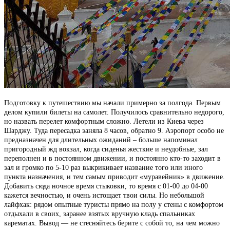
Подготовку к путешествию мы начали примерно за полгода. Первым
делом купили билеты на самолет. Получилось сравнительно недорого,
но назвать перелет комфортным сложно. Летели из Киева через
Шарджу. Туда пересадка заняла 8 часов, обратно 9. Аэропорт особо не
предназначен для длительных ожиданий – больше напоминал
пригородный жд вокзал, когда сиденья жесткие и неудобные, зал
переполнен и в постоянном движении, и постоянно кто-то заходит в
зал и громко по 5-10 раз выкрикивает название того или иного
пункта назначения, и тем самым приводит «муравейник» в движение.
Добавить сюда ночное время стыковки, то время с 01-00 до 04-00
кажется вечностью, и очень истощает твои силы. Но небольшой
лайфхак: рядом опытные туристы прямо на полу у стены с комфортом
отдыхали в своих, заранее взятых вручную кладь спальниках
карематах. Вывод — не стесняйтесь берите с собой то, на чем можно