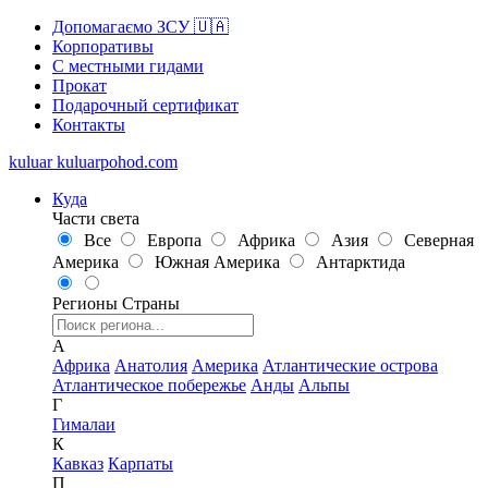
Допомагаємо ЗСУ 🇺🇦
Корпоративы
С местными гидами
Прокат
Подарочный сертификат
Контакты
kuluar
k
u
l
u
a
r
p
o
h
o
d
.
c
o
m
Куда
Части света
Все
Европа
Африка
Азия
Северная
Америка
Южная Америка
Антарктида
Регионы
Страны
А
Африка
Анатолия
Америка
Атлантические острова
Атлантическое побережье
Анды
Альпы
Г
Гималаи
К
Кавказ
Карпаты
П