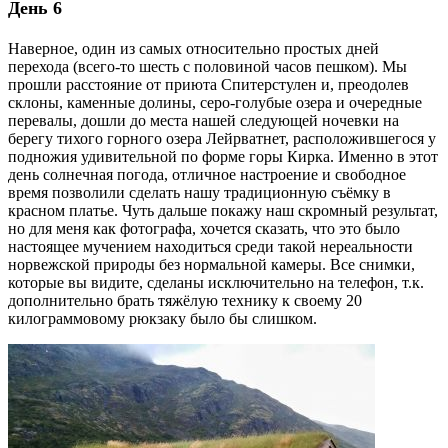
День 6
Наверное, один из самых относительно простых дней
перехода (всего-то шесть с половиной часов пешком). Мы
прошли расстояние от приюта Спитерстулен и, преодолев
склоны, каменные долины, серо-голубые озера и очередные
перевалы, дошли до места нашей следующей ночевки на
берегу тихого горного озера Лейрватнет, расположившегося у
подножия удивительной по форме горы Кирка. Именно в этот
день солнечная погода, отличное настроение и свободное
время позволили сделать нашу традиционную съёмку в
красном платье. Чуть дальше покажу наш скромный результат,
но для меня как фотографа, хочется сказать, что это было
настоящее мучением находиться среди такой нереальности
норвежской природы без нормальной камеры. Все снимки,
которые вы видите, сделаны исключительно на телефон, т.к.
дополнительно брать тяжёлую технику к своему 20
килограммовому рюкзаку было бы слишком.