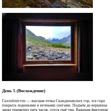
День 5 (Восхождение)
Галлхёпи́гген — высшая точка Скандинавских гор, эта гора
покрыта ледниками и вечными снегами. Подъём до вершины
занял примерно пять часов, спуск ещё три. Важным фактором