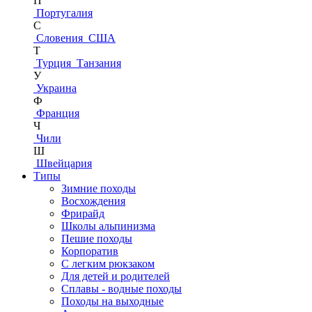
П
Португалия
С
Словения
США
Т
Турция
Танзания
У
Украина
Ф
Франция
Ч
Чили
Ш
Швейцария
Типы
Зимние походы
Восхождения
Фрирайд
Школы альпинизма
Пешие походы
Корпоратив
С легким рюкзаком
Для детей и родителей
Сплавы - водные походы
Походы на выходные