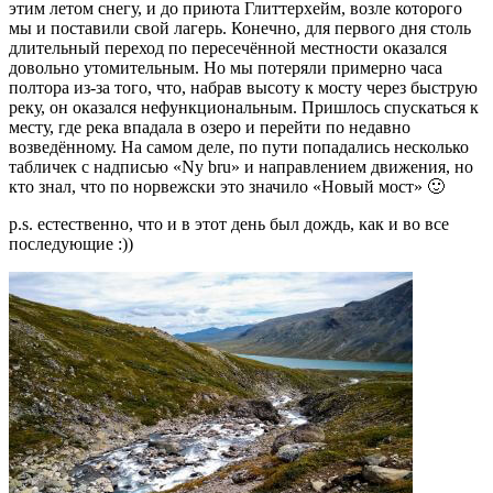
этим летом снегу, и до приюта Глиттерхейм, возле которого
мы и поставили свой лагерь. Конечно, для первого дня столь
длительный переход по пересечённой местности оказался
довольно утомительным. Но мы потеряли примерно часа
полтора из-за того, что, набрав высоту к мосту через быструю
реку, он оказался нефункциональным. Пришлось спускаться к
месту, где река впадала в озеро и перейти по недавно
возведённому. На самом деле, по пути попадались несколько
табличек с надписью «Ny bru» и направлением движения, но
кто знал, что по норвежски это значило «Новый мост» 🙂
p.s. естественно, что и в этот день был дождь, как и во все
последующие :))