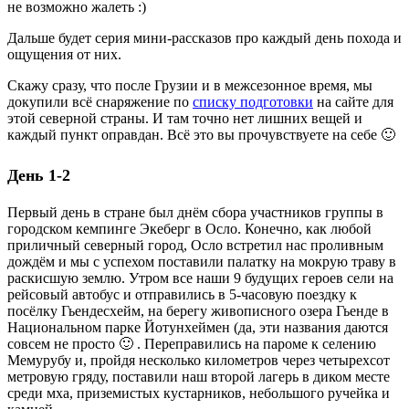
не возможно жалеть :)
Дальше будет серия мини-рассказов про каждый день похода и
ощущения от них.
Скажу сразу, что после Грузии и в межсезонное время, мы
докупили всё снаряжение по
списку подготовки
на сайте для
этой северной страны. И там точно нет лишних вещей и
каждый пункт оправдан. Всё это вы прочувствуете на себе 🙂
День 1-2
Первый день в стране был днём сбора участников группы в
городском кемпинге Экеберг в Осло. Конечно, как любой
приличный северный город, Осло встретил нас проливным
дождём и мы с успехом поставили палатку на мокрую траву в
раскисшую землю. Утром все наши 9 будущих героев сели на
рейсовый автобус и отправились в 5-часовую поездку к
посёлку Гьендесхейм, на берегу живописного озера Гьенде в
Национальном парке Йотунхеймен (да, эти названия даются
совсем не просто 🙂 . Переправились на пароме к селению
Мемурубу и, пройдя несколько километров через четырехсот
метровую гряду, поставили наш второй лагерь в диком месте
среди мха, приземистых кустарников, небольшого ручейка и