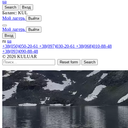
ua
Search
Вход
Баланс:
KUL
Мой лагерь
Выйти
Мой лагерь
Выйти
Вход
ru
ua
+38(050)050-20-61
+38(097)030-20-61
+38(068)010-88-48
+38(093)090-88-48
© 2026 KULUAR
Reset form
Search