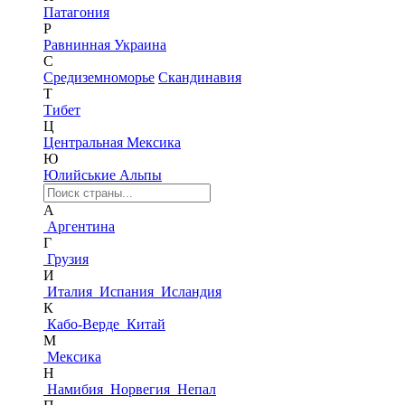
Патагония
Р
Равнинная Украина
С
Средиземноморье
Скандинавия
Т
Тибет
Ц
Центральная Мексика
Ю
Юлийськие Альпы
А
Аргентина
Г
Грузия
И
Италия
Испания
Исландия
К
Кабо-Верде
Китай
М
Мексика
Н
Намибия
Норвегия
Непал