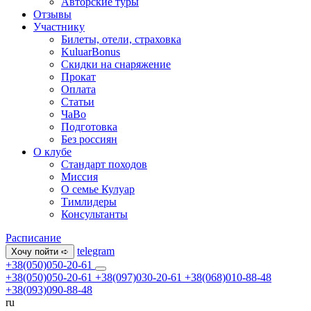
Авторские туры
Отзывы
Участнику
Билеты, отели, страховка
KuluarBonus
Скидки на снаряжение
Прокат
Оплата
Статьи
ЧаВо
Подготовка
Без россиян
О клубе
Стандарт походов
Миссия
О семье Кулуар
Тимлидеры
Консультанты
Расписание
telegram
Хочу пойти ➪
+38(050)050-20-61
+38(050)050-20-61
+38(097)030-20-61
+38(068)010-88-48
+38(093)090-88-48
ru