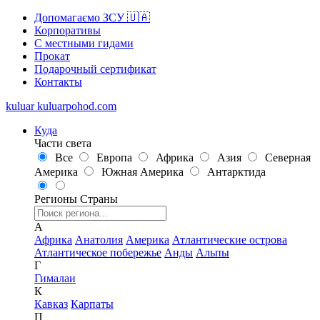
Допомагаємо ЗСУ 🇺🇦
Корпоративы
С местными гидами
Прокат
Подарочный сертификат
Контакты
kuluar
k
u
l
u
a
r
p
o
h
o
d
.
c
o
m
Куда
Части света
Все
Европа
Африка
Азия
Северная
Америка
Южная Америка
Антарктида
Регионы
Страны
А
Африка
Анатолия
Америка
Атлантические острова
Атлантическое побережье
Анды
Альпы
Г
Гималаи
К
Кавказ
Карпаты
П