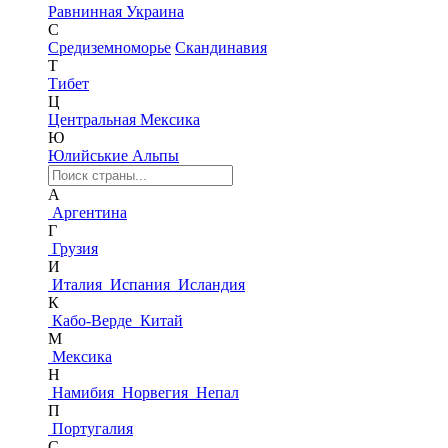
Равнинная Украина
С
Средиземноморье
Скандинавия
Т
Тибет
Ц
Центральная Мексика
Ю
Юлийськие Альпы
А
Аргентина
Г
Грузия
И
Италия
Испания
Исландия
К
Кабо-Верде
Китай
М
Мексика
Н
Намибия
Норвегия
Непал
П
Португалия
С