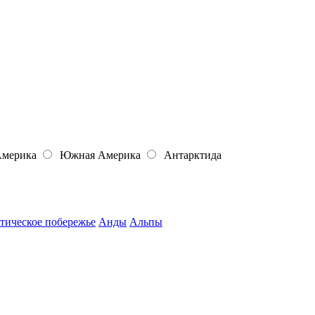
Америка
Южная Америка
Антарктида
тическое побережье
Анды
Альпы