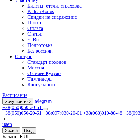
Участнику
Билеты, отели, страховка
KuluarBonus
Скидки на снаряжение
Прокат
Оплата
Статьи
ЧаВо
Подготовка
Без россиян
О клубе
Стандарт походов
Миссия
О семье Кулуар
Тимлидеры
Консультанты
Расписание
telegram
Хочу пойти ➪
+38(050)050-20-61
+38(050)050-20-61
+38(097)030-20-61
+38(068)010-88-48
+38(093
ru
ua
en
Search
Вход
Баланс:
KUL