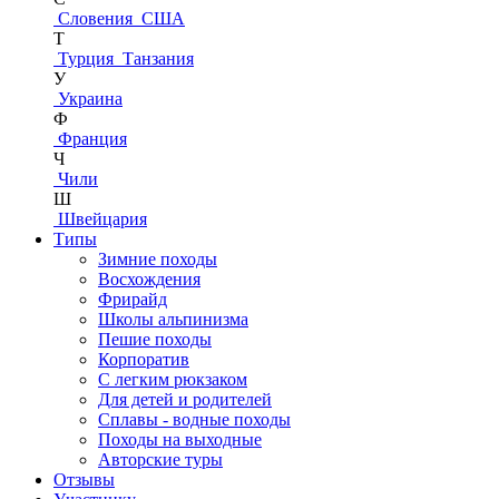
Словения
США
Т
Турция
Танзания
У
Украина
Ф
Франция
Ч
Чили
Ш
Швейцария
Типы
Зимние походы
Восхождения
Фрирайд
Школы альпинизма
Пешие походы
Корпоратив
С легким рюкзаком
Для детей и родителей
Сплавы - водные походы
Походы на выходные
Авторские туры
Отзывы