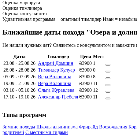
Оценка маршрута
Оценка тимлидера
Оценка консультанта
Удивительная программа + опытный тимлидер Иван = незабы
Ближайшие даты похода "Озера и доли
Не нашли нужных дат? Свяжитесь с консультантом и закажите
Даты
Тимлидер
Цена
Мест
23.08
-
25.08.26
Андрей Домшин
₴3900
1
26.08
-
28.08.26
Тимлидер Кулуар
₴3900
0
05.09
-
07.09.26
Вера Волошина
₴3900
8
19.09
-
21.09.26
Вера Волошина
₴3900
11
03.10
-
05.10.26
Ольга Журавлева
₴3900
12
17.10
-
19.10.26
Александр Гребеля
₴3900
11
Типы программ
Зимние походы
Школы альпинизма
Фрирайд
Восхождения
Кор
родителей
С местными гидами