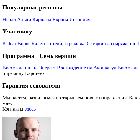
Популярные регионы
Непал
Альпи
Карпаты
Европа
Исландия
Участнику
Kuluar Bonus
Билеты, отели, страховка
Скидки на снаряжение
П
Программа "Семь вершин"
Восхождение на Эверест
Восхождение на Аконкагуа
Восхожден
пирамиду Карстенз
Гарантия основателя
Мы растем, развиваемся и открываем новые направления. Как и 
мне.
Контакты
здесь