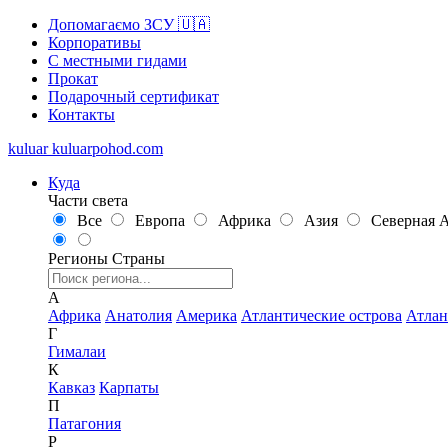
Допомагаємо ЗСУ 🇺🇦
Корпоративы
С местными гидами
Прокат
Подарочный сертификат
Контакты
kuluar
k
u
l
u
a
r
p
o
h
o
d
.
c
o
m
Куда
Части света
Все
Европа
Африка
Азия
Северная 
Регионы
Страны
А
Африка
Анатолия
Америка
Атлантические острова
Атлан
Г
Гималаи
К
Кавказ
Карпаты
П
Патагония
Р