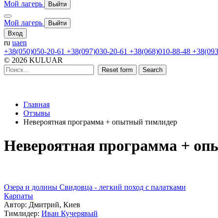
Мой лагерь
Выйти
Мой лагерь
Выйти
Вход
ru
ua
en
+38(050)050-20-61
+38(097)030-20-61
+38(068)010-88-48
+38(093
© 2026 KULUAR
Reset form
Search
Главная
Отзывы
Невероятная программа + опытный тимлидер
Невероятная программа + оп
Озера и долины Свидовца - легкий поход с палатками
Карпаты
Автор: Дмитрий, Киев
Тимлидер:
Иван Кучерявый