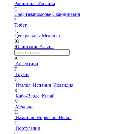
Равнинная Украина
С
Средиземноморье
Скандинавия
Т
Тибет
Ц
Центральная Мексика
Ю
Юлийськие Альпы
А
Аргентина
Г
Грузия
И
Италия
Испания
Исландия
К
Кабо-Верде
Китай
М
Мексика
Н
Намибия
Норвегия
Непал
П
Португалия
С