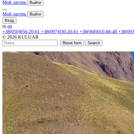
Мой лагерь
Выйти
Мой лагерь
Выйти
Вход
ru
en
+38(050)050-20-61
+38(097)030-20-61
+38(068)010-88-48
+38(093
© 2026 KULUAR
Reset form
Search