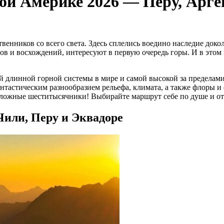
ой Америке 2026 — Перу, Арге
енников со всего света. Здесь сплелись воедино наследие док
дов и восхождений, интересуют в первую очередь горы. И в это
мой длинной горной системы в мире и самой высокой за пределам
тастическим разнообразием рельефа, климата, а также флоры и 
сложные шеститысячники! Выбирайте маршрут себе по душе и о
Чили, Перу и Эквадоре