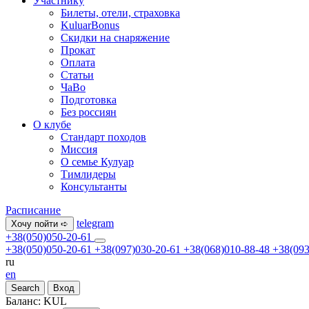
Участнику
Билеты, отели, страховка
KuluarBonus
Скидки на снаряжение
Прокат
Оплата
Статьи
ЧаВо
Подготовка
Без россиян
О клубе
Стандарт походов
Миссия
О семье Кулуар
Тимлидеры
Консультанты
Расписание
telegram
Хочу пойти ➪
+38(050)050-20-61
+38(050)050-20-61
+38(097)030-20-61
+38(068)010-88-48
+38(093
ru
en
Search
Вход
Баланс:
KUL