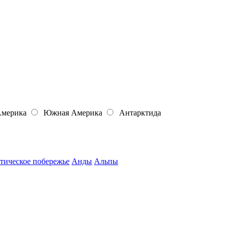
Америка
Южная Америка
Антарктида
тическое побережье
Анды
Альпы