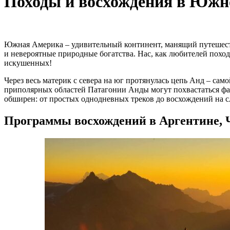
Походы и восхождения в Южн
Южная Америка – удивительный континент, манящий путешеств
и невероятные природные богатства. Нас, как любителей похо
искушенных!
Через весь материк с севера на юг протянулась цепь Анд – са
приполярных областей Патагонии Анды могут похвастаться фан
обширен: от простых однодневных треков до восхождений на 
Программы восхождений в Аргентине, 