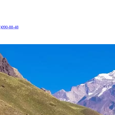
)090-88-48