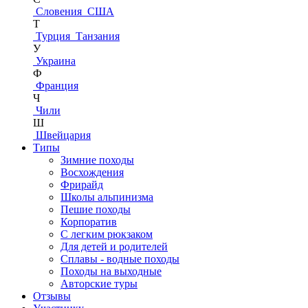
Словения
США
Т
Турция
Танзания
У
Украина
Ф
Франция
Ч
Чили
Ш
Швейцария
Типы
Зимние походы
Восхождения
Фрирайд
Школы альпинизма
Пешие походы
Корпоратив
С легким рюкзаком
Для детей и родителей
Сплавы - водные походы
Походы на выходные
Авторские туры
Отзывы