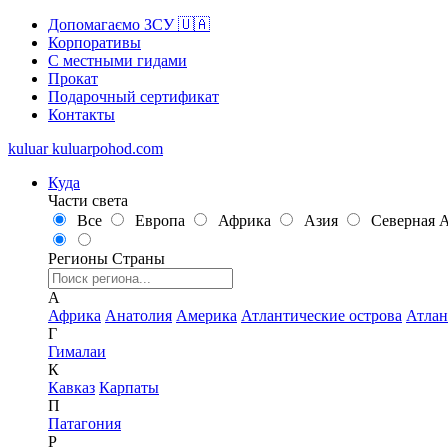
Допомагаємо ЗСУ 🇺🇦
Корпоративы
С местными гидами
Прокат
Подарочный сертификат
Контакты
kuluar
k
u
l
u
a
r
p
o
h
o
d
.
c
o
m
Куда
Части света
Все
Европа
Африка
Азия
Северная 
Регионы
Страны
А
Африка
Анатолия
Америка
Атлантические острова
Атлан
Г
Гималаи
К
Кавказ
Карпаты
П
Патагония
Р