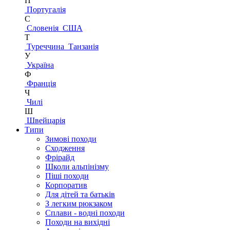
П
Португалія
С
Словенія
США
Т
Туреччина
Танзанія
У
Україна
Ф
Франція
Ч
Чилі
Ш
Швейцарія
Типи
Зимові походи
Сходження
Фрірайд
Школи альпінізму
Піші походи
Корпоратив
Для дітей та батьків
З легким рюкзаком
Сплави - водні походи
Походи на вихідні