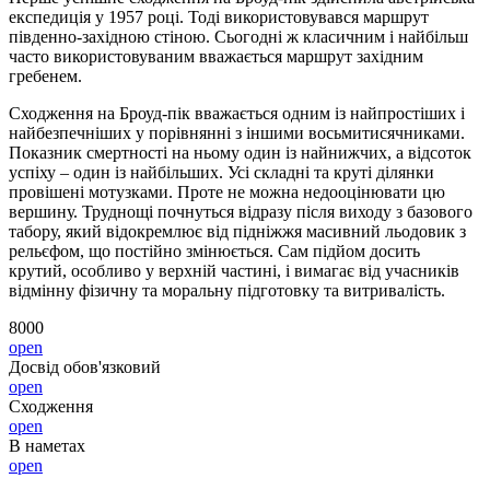
експедиція у 1957 році. Тоді використовувався маршрут
південно-західною стіною. Сьогодні ж класичним і найбільш
часто використовуваним вважається маршрут західним
гребенем.
Сходження на Броуд-пік вважається одним із найпростіших і
найбезпечніших у порівнянні з іншими восьмитисячниками.
Показник смертності на ньому один із найнижчих, а відсоток
успіху – один із найбільших. Усі складні та круті ділянки
провішені мотузками. Проте не можна недооцінювати цю
вершину. Труднощі почнуться відразу після виходу з базового
табору, який відокремлює від підніжжя масивний льодовик з
рельєфом, що постійно змінюється. Сам підйом досить
крутий, особливо у верхній частині, і вимагає від учасників
відмінну фізичну та моральну підготовку та витривалість.
8000
open
Досвід обов'язковий
open
Сходження
open
В наметах
open