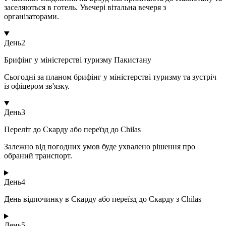
заселяються в готель. Увечері вітальна вечеря з
організаторами.
День
2
Брифінг у міністерстві туризму Пакистану
Сьогодні за планом брифінг у міністерстві туризму та зустріч
із офіцером зв'язку.
День
3
Переліт до Скарду або переїзд до Chilas
Залежно від погодних умов буде ухвалено рішення про
обраний транспорт.
День
4
День відпочинку в Скарду або переїзд до Скарду з Chilas
День
5