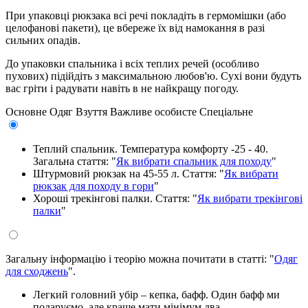
При упаковці рюкзака всі речі покладіть в гермомішки (або
целофанові пакети), це вбереже їх від намокання в разі
сильних опадів.
До упаковки спальника і всіх теплих речей (особливо
пухових) підійдіть з максимальною любов'ю. Сухі вони будуть
вас гріти і радувати навіть в не найкращу погоду.
Основне
Одяг
Взуття
Важливе особисте
Спеціальне
Теплий спальник. Температура комфорту -25 - 40.
Загальна стаття: "
Як вибрати спальник для походу
"
Штурмовий рюкзак на 45-55 л. Стаття: "
Як вибрати
рюкзак для походу в гори
"
Хороші трекінгові палки. Стаття: "
Як вибрати трекінгові
палки
"
Загальну інформацію і теорію можна почитати в статті: "
Одяг
для сходжень
".
Легкий головний убір – кепка, бафф. Один бафф ми
подаруємо, але краще мати мінімум два