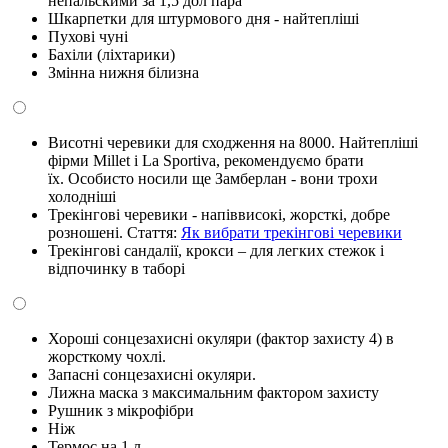
непальскими за 1,5 дол пара
Шкарпетки
для
штурмового
дня
-
найтепліші
Пухові чуні
Бахіли (ліхтарики)
Змінна нижня білизна
Висотні черевики для сходження на 8000. Найтепліші
фірми Millet і La Sportiva, рекомендуємо брати
їх. Особисто
носили
ще
Замберлан
-
вони
трохи
холодніші
Трекінгові черевики - напіввисокі, жорсткі, добре
розношені. Стаття:
Як вибрати трекінгові черевики
Трекінгові сандалії, крокси – для легких стежок і
відпочинку в таборі
Хороші сонцезахисні окуляри (фактор захисту 4) в
жорсткому чохлі.
Запасні сонцезахисні окуляри.
Лижна маска з максимальним фактором захисту
Рушник з мікрофібри
Ніж
Термос на 1 л