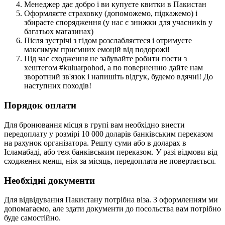
Менеджер дає добро і ви купуєте квитки в
Пакистан
Оформляєте страховку (допоможемо, підкажемо) і
збираєте спорядження (у нас є знижки для учасників у
багатьох магазинах)
Після зустрічі з гідом розслабляєтеся і отримуєте
максимум приємних емоцій від подорожі!
Під час сходження не забувайте робити пости з
хештегом #kuluarpohod, а по поверненню дайте нам
зворотний зв'язок і напишіть відгук, будемо вдячні! До
наступних походів!
Порядок оплати
Для бронювання місця в групі вам необхідно внести
передоплату у розмірі 10 000 доларів банківським переказом
на рахунок організатора. Решту суми або в доларах в
Ісламабаді, або теж банківським переказом. У разі відмови від
сходження менш, ніж за місяць, передоплата не повертається.
Необхідні документи
Для відвідування Пакистану потрібна віза. З оформленням ми
допомагаємо, але здати документи до посольства вам потрібно
буде самостійно.