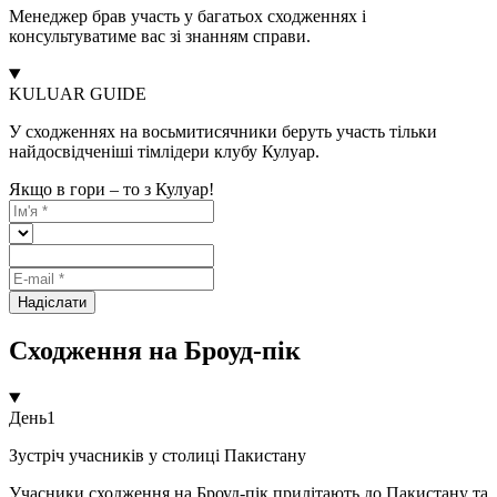
Менеджер брав участь у багатьох сходженнях і
консультуватиме вас зі знанням справи.
KULUAR GUIDE
У сходженнях на восьмитисячники беруть участь тільки
найдосвідченіші тімлідери клубу Кулуар.
Якщо в гори – то з Кулуар!
Надіслати
Сходження на Броуд-пік
День
1
Зустріч учасників у столиці Пакистану
Учасники сходження на Броуд-пік прилітають до Пакистану та