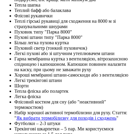
Тепла шапка
Теплий бафф або балаклава
Флісові рукавички
Теплі гірські рукавиці для сходження на 8000 м зі
страхувальними шнурами
Пуховик типу "Парка 8000"
Пухові штани типу "Парка 8000"
Більш легка пухова куртка
Пуховий светр (тонкий пуховичок)
Легкі пухові або зі штучним утеплювачем штани
Гарна мембранна куртка з вентиляцією, вітрозахисною
спідницею і капюшоном. Капюшон повинен налазити
на каску, при цьому не заважати руху
Хороші мембранні штани-самоскиди або з вентиляцією
Легкі трекінгові штани
Шорти
Тепла фліска або полартек
Легка фліска
Флісовий костюм для сну (або "неактивний"
термокостюм)
Набір хорошої активної термобілизни для руху. Стаття:
"
Як вибрати термобілизну для походів і сходжень
"
Футболки – 2-3 штуки
Трекінгові шкарпетки – 5 пар. Ми користуємося