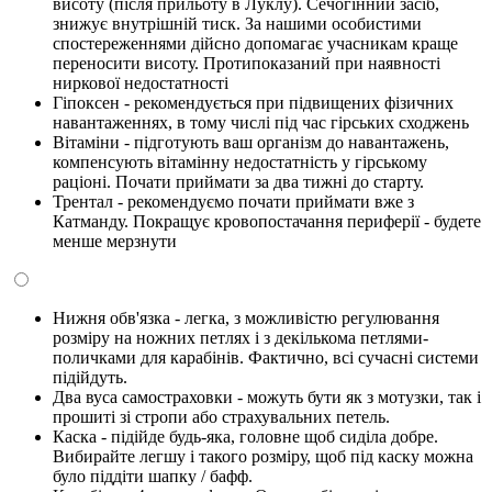
висоту (після прильоту в Луклу). Сечогінний засіб,
знижує внутрішній тиск. За нашими особистими
спостереженнями дійсно допомагає учасникам краще
переносити висоту. Протипоказаний при наявності
ниркової недостатності
Гіпоксен - рекомендується при підвищених фізичних
навантаженнях, в тому числі під час гірських сходжень
Вітаміни - підготують ваш організм до навантажень,
компенсують вітамінну недостатність у гірському
раціоні. Почати приймати за два тижні до старту.
Трентал - рекомендуємо почати приймати вже з
Катманду. Покращує кровопостачання периферії - будете
менше мерзнути
Нижня обв'язка - легка, з можливістю регулювання
розміру на ножних петлях і з декількома петлями-
поличками для карабінів. Фактично, всі сучасні системи
підійдуть.
Два вуса самостраховки - можуть бути як з мотузки, так і
прошиті зі стропи або страхувальних петель.
Каска - підійде будь-яка, головне щоб сиділа добре.
Вибирайте легшу і такого розміру, щоб під каску можна
було піддіти шапку / бафф.