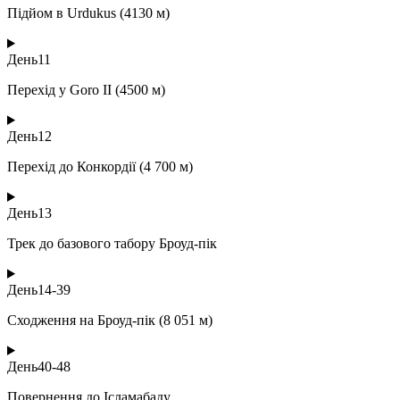
Підйом в Urdukus (4130 м)
День
11
Перехід у Goro II (4500 м)
День
12
Перехід до Конкордії (4 700 м)
День
13
Трек до базового табору Броуд-пік
День
14-39
Сходження на Броуд-пік (8 051 м)
День
40-48
Повернення до Ісламабаду