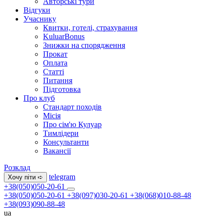
Авторські тури
Відгуки
Учаснику
Квитки, готелі, страхування
KuluarBonus
Знижки на спорядження
Прокат
Оплата
Статті
Питання
Підготовка
Про клуб
Стандарт походів
Місія
Про сім'ю Кулуар
Тимлідери
Консультанти
Вакансії
Розклад
telegram
Хочу піти ➪
+38(050)050-20-61
+38(050)050-20-61
+38(097)030-20-61
+38(068)010-88-48
+38(093)090-88-48
ua