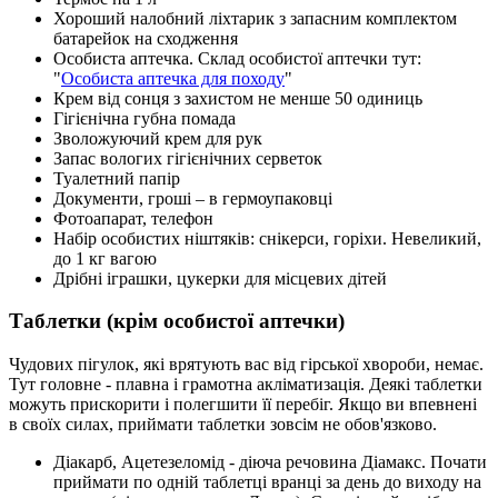
Хороший налобний ліхтарик з запасним комплектом
батарейок на сходження
Особиста аптечка. Склад особистої аптечки тут:
"
Особиста аптечка для походу
"
Крем від сонця з захистом не менше 50 одиниць
Гігієнічна губна помада
Зволожуючий крем для рук
Запас вологих гігієнічних серветок
Туалетний папір
Документи, гроші – в гермоупаковці
Фотоапарат, телефон
Набір особистих ніштяків: снікерси, горіхи. Невеликий,
до 1 кг вагою
Дрібні іграшки, цукерки для місцевих дітей
Таблетки (крім особистої аптечки)
Чудових пігулок, які врятують вас від гірської хвороби, немає.
Тут головне - плавна і грамотна акліматизація. Деякі таблетки
можуть прискорити і полегшити її перебіг. Якщо ви впевнені
в своїх силах, приймати таблетки зовсім не обов'язково.
Діакарб, Ацетезеломід - діюча речовина Діамакс. Почати
приймати по одній таблетці вранці за день до виходу на