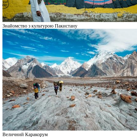
Знайомство з культурою Пакистану
Величний Каракорум