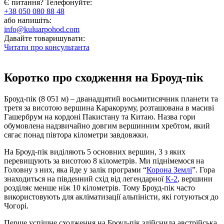
Є питання? Телефонуйте:
+38 050 080 88 48
або напишіть:
info@kuluarpohod.com
Давайте товаришувати:
Читати про консультанта
Коротко про сходження на Броуд-пік
Броуд-пік (8 051 м) – дванадцятий восьмитисячник планети та
третя за висотою вершина Каракоруму, розташована в масиві
Гашербрум на кордоні Пакистану та Китаю. Назва гори
обумовлена ​​надзвичайно довгим вершинним хребтом, який
сягає понад півтора кілометри завдовжки.
На Броуд-пік виділяють 5 основних вершин, 3 з яких
перевищують за висотою 8 кілометрів. Ми піднімемося на
Головну з них, яка йде у залік програми “
Корона Землі
”. Гора
знаходиться на південний схід від легендарної
К-2
, вершини
розділяє менше ніж 10 кілометрів. Тому Броуд-пік часто
використовують для акліматизації альпіністи, які готуються до
Чогорі.
Перше успішне сходження на Броуд-пік здійснила австрійська