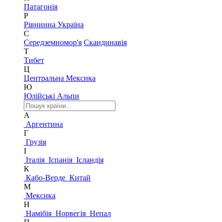
Патагонія
Р
Рівнинна Україна
С
Середземномор'я
Скандинавія
Т
Тибет
Ц
Центральна Мексика
Ю
Юлійські Альпи
А
Аргентина
Г
Грузія
І
Італія
Іспанія
Ісландія
К
Кабо-Верде
Китай
М
Мексика
Н
Намібія
Норвегія
Непал