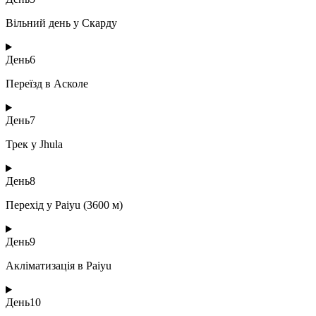
Вільний день у Скарду
День
6
Переїзд в Асколе
День
7
Трек у Jhula
День
8
Перехід у Paiyu (3600 м)
День
9
Акліматизація в Paiyu
День
10