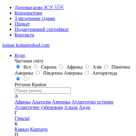
Допомагаємо ЗСУ 🇺🇦
Корпоративи
З місцевими гідами
Прокат
Подарунковий сертифікат
Контакти
kuluar
k
u
l
u
a
r
p
o
h
o
d
.
c
o
m
Куди
Частини світу
Все
Європа
Африка
Азія
Північна
Америка
Південна Америка
Антарктида
Регіони
Країни
А
Африка
Анатолія
Америка
Атлантичні острови
Атлантичне узбережжя
Альпи
Анди
Г
Гімалаї
К
Кавказ
Карпати
П