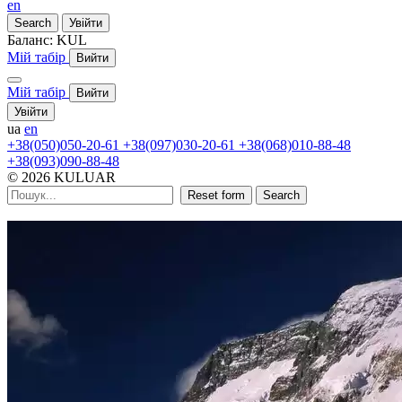
en
Search
Увійти
Баланс:
KUL
Мій табір
Вийти
Мій табір
Вийти
Увійти
ua
en
+38(050)050-20-61
+38(097)030-20-61
+38(068)010-88-48
+38(093)090-88-48
© 2026 KULUAR
Reset form
Search