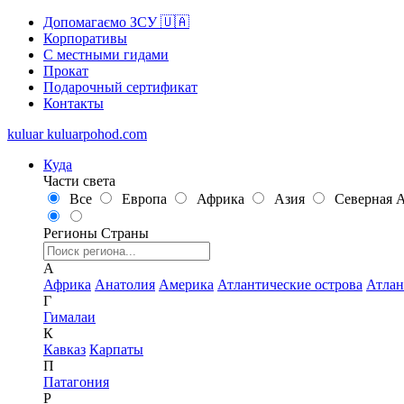
Допомагаємо ЗСУ 🇺🇦
Корпоративы
С местными гидами
Прокат
Подарочный сертификат
Контакты
kuluar
k
u
l
u
a
r
p
o
h
o
d
.
c
o
m
Куда
Части света
Все
Европа
Африка
Азия
Северная 
Регионы
Страны
А
Африка
Анатолия
Америка
Атлантические острова
Атлан
Г
Гималаи
К
Кавказ
Карпаты
П
Патагония
Р