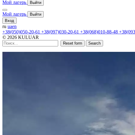
Мой лагерь
Выйти
Мой лагерь
Выйти
Вход
ru
ua
en
+38(050)050-20-61
+38(097)030-20-61
+38(068)010-88-48
+38(093
© 2026 KULUAR
Reset form
Search