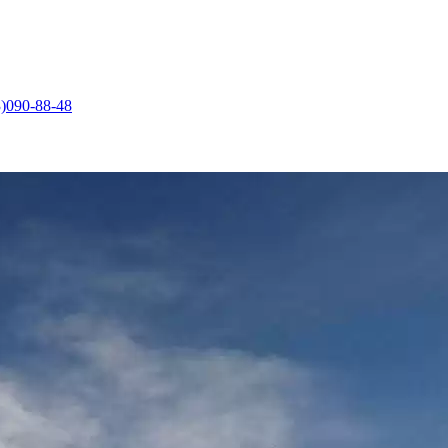
)090-88-48