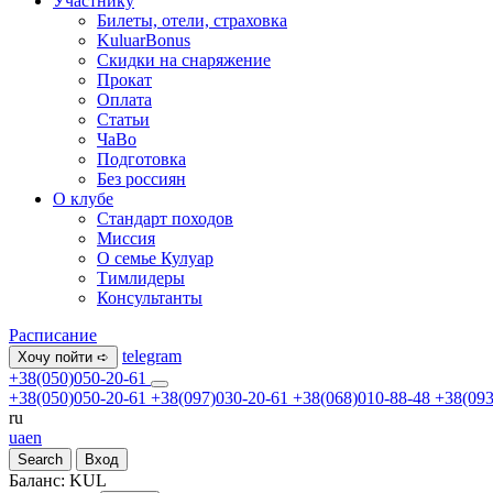
Участнику
Билеты, отели, страховка
KuluarBonus
Скидки на снаряжение
Прокат
Оплата
Статьи
ЧаВо
Подготовка
Без россиян
О клубе
Стандарт походов
Миссия
О семье Кулуар
Тимлидеры
Консультанты
Расписание
telegram
Хочу пойти ➪
+38(050)050-20-61
+38(050)050-20-61
+38(097)030-20-61
+38(068)010-88-48
+38(093
ru
ua
en
Search
Вход
Баланс:
KUL