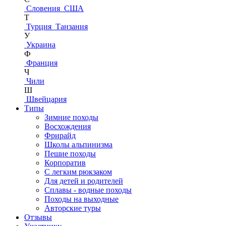
Словения
США
Т
Турция
Танзания
У
Украина
Ф
Франция
Ч
Чили
Ш
Швейцария
Типы
Зимние походы
Восхождения
Фрирайд
Школы альпинизма
Пешие походы
Корпоратив
С легким рюкзаком
Для детей и родителей
Сплавы - водные походы
Походы на выходные
Авторские туры
Отзывы