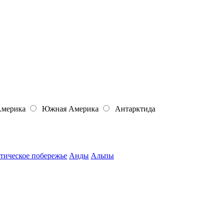
Америка
Южная Америка
Антарктида
тическое побережье
Анды
Альпы