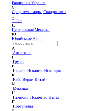
Равнинная Украина
С
Средиземноморье
Скандинавия
Т
Тибет
Ц
Центральная Мексика
Ю
Юлийськие Альпы
А
Аргентина
Г
Грузия
И
Италия
Испания
Исландия
К
Кабо-Верде
Китай
М
Мексика
Н
Намибия
Норвегия
Непал
П
Португалия
С