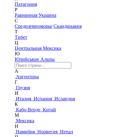
Патагония
Р
Равнинная Украина
С
Средиземноморье
Скандинавия
Т
Тибет
Ц
Центральная Мексика
Ю
Юлийськие Альпы
А
Аргентина
Г
Грузия
И
Италия
Испания
Исландия
К
Кабо-Верде
Китай
М
Мексика
Н
Намибия
Норвегия
Непал