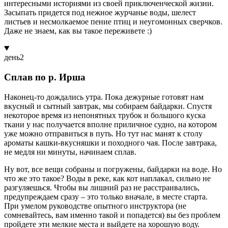
интересными историями из своей приключенческой жизни.
Засыпать придется под нежное журчанье воды, шелест
листьев и несмолкаемое пение птиц и неугомонных сверчков.
Даже не знаем, как вы такое переживете :)
день
2
Сплав по р. Ирша
Наконец-то дождались утра. Пока дежурные готовят нам
вкусный и сытный завтрак, мы собираем байдарки. Спустя
некоторое время из непонятных трубок и большого куска
ткани у нас получается вполне приличное судно, на котором
уже можно отправиться в путь. Но тут нас манят к столу
ароматы кашки-вкусняшки и походного чая. После завтрака,
не медля ни минуты, начинаем сплав.
Ну вот, все вещи собраны и погружены, байдарки на воде. Но
что же это такое? Воды в реке, как кот наплакал, сильно не
разгуляешься. Чтобы вы лишний раз не расстраивались,
предупреждаем сразу – это только вначале, в месте старта.
При умелом руководстве опытного инструктора (не
сомневайтесь, вам именно такой и попадется) вы без проблем
пройдете эти мелкие места и выйдете на хорошую воду.