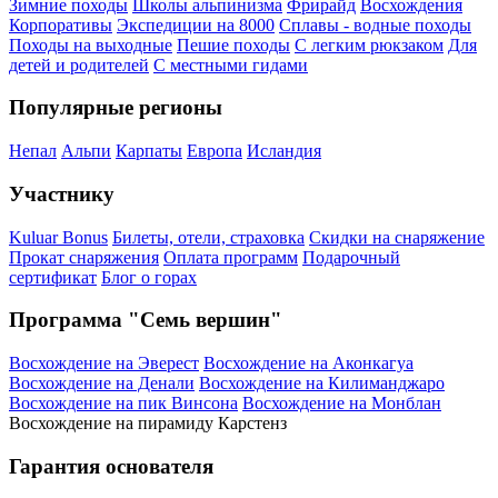
Зимние походы
Школы альпинизма
Фрирайд
Восхождения
Корпоративы
Экспедиции на 8000
Сплавы - водные походы
Походы на выходные
Пешие походы
С легким рюкзаком
Для
детей и родителей
С местными гидами
Популярные регионы
Непал
Альпи
Карпаты
Европа
Исландия
Участнику
Kuluar Bonus
Билеты, отели, страховка
Скидки на снаряжение
Прокат снаряжения
Оплата программ
Подарочный
сертификат
Блог о горах
Программа "Семь вершин"
Восхождение на Эверест
Восхождение на Аконкагуа
Восхождение на Денали
Восхождение на Килиманджаро
Восхождение на пик Винсона
Восхождение на Монблан
Восхождение на пирамиду Карстенз
Гарантия основателя