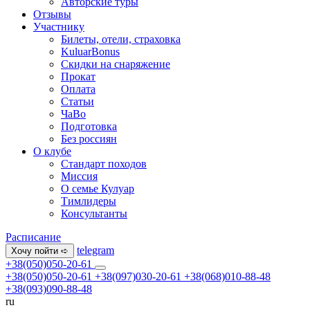
Авторские туры
Отзывы
Участнику
Билеты, отели, страховка
KuluarBonus
Скидки на снаряжение
Прокат
Оплата
Статьи
ЧаВо
Подготовка
Без россиян
О клубе
Стандарт походов
Миссия
О семье Кулуар
Тимлидеры
Консультанты
Расписание
telegram
Хочу пойти ➪
+38(050)050-20-61
+38(050)050-20-61
+38(097)030-20-61
+38(068)010-88-48
+38(093)090-88-48
ru