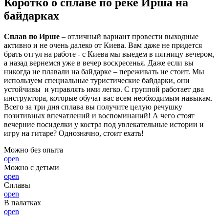
Коротко о сплаве по реке Ирша на
байдарках
Сплав по Ирше
– отличный вариант провести выходные
активно и не очень далеко от Киева. Вам даже не придется
брать отгул на работе - с Киева мы выедем в пятницу вечером,
а назад вернемся уже в вечер воскресенья. Даже если вы
никогда не плавали на байдарке – переживать не стоит. Мы
используем специальные туристические байдарки, они
устойчивы и управлять ими легко. С группой работает два
инструктора, которые обучат вас всем необходимым навыкам.
Всего за три дня сплава вы получите целую речушку
позитивных впечатлений и воспоминаний! А чего стоят
вечерние посиделки у костра под увлекательные истории и
игру на гитаре? Однозначно, стоит ехать!
Можно без опыта
open
Можно с детьми
open
Сплавы
open
В палатках
open