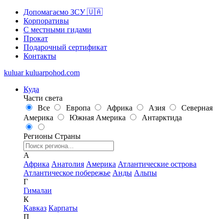
Допомагаємо ЗСУ 🇺🇦
Корпоративы
С местными гидами
Прокат
Подарочный сертификат
Контакты
kuluar
k
u
l
u
a
r
p
o
h
o
d
.
c
o
m
Куда
Части света
Все
Европа
Африка
Азия
Северная
Америка
Южная Америка
Антарктида
Регионы
Страны
А
Африка
Анатолия
Америка
Атлантические острова
Атлантическое побережье
Анды
Альпы
Г
Гималаи
К
Кавказ
Карпаты
П