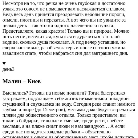
Несмотря на то, что речка не очень глубокая и достаточно
узкая, это совсем не помешает вам наслаждаться сплавом.
Ведь весь день придется преодолевать небольшие пороги,
отмели, плотины и перекаты. А вот чего вы не увидите за
целый день – так это ни одного населенного пункта!
Представляете, какая красота! Только вы и природа. Можно
петь песни, веселиться, купаться и дурачиться в теплой
водице, сколько душа пожелает. А под вечер уставшие, но
сверхсчастливые, разобьем лагерь и после сытного ужина
завалимся спать, чтобы набраться сил для завтрашнего дня.
день
3
Малин – Киев
Выспались? Готовы на новые подвиги? Тогда быстренько
завтракаем, подслащаем себе жизнь незаменимой походной
сгущенкой и спускаемся на воду. Сегодня река станет намного
глубже и шире (до 15 метров), местами даже будут встречаться
пляжи для общественного отдыха. Только представьте: вы
такие в байдарке, сильные и смелые, среди реки, гребете
веслами, а на пляже сидят люди и вам завидуют… А если
среди нас попадутся заядлые рыбаки – обязательно
остановимся в одном из оборудованных мест, чтобы испытать