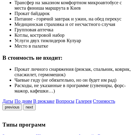
Трансфер на заказном комфортном микроавтобусе с
места финиша маршрута в Киев
Прокат байдарок
Питание - горячий завтрак и ужин, на обед перекус
Медицинская страховка и от несчастного случая
Групповая аптечка
Котлы, костровой набор
Услуги двух тимлидеров Кулуар
Место в палатке
В стоимость не входит:
Прокат личного снаряжения (рюкзак, спальник, коврик,
спасжилет, гермомешок)
Чаевые гиду (не обязательно, но он будет им рад)
Расходы, не указанные в программе (сувениры, форс-
мажор, кафешки…)
Даты
По дням
В рюкзаке
Вопросы
Галерея
Стоимость
previous
next
Типы программ