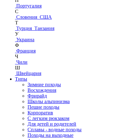
П
Португалия
С
Словения
США
Т
Турция
Танзания
У
Украина
Ф
Франция
Ч
Чили
Ш
Швейцария
Типы
Зимние походы
Восхождения
Фрирайд
Школы альпинизма
Пешие походы
Корпоратив
С легким рюкзаком
Для детей и родителей
Сплавы - водные походы
Походы на выходные