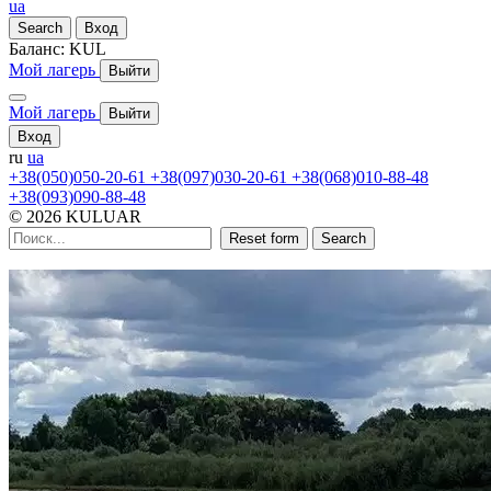
ua
Search
Вход
Баланс:
KUL
Мой лагерь
Выйти
Мой лагерь
Выйти
Вход
ru
ua
+38(050)050-20-61
+38(097)030-20-61
+38(068)010-88-48
+38(093)090-88-48
© 2026 KULUAR
Reset form
Search