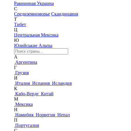
Равнинная Украина
С
Средиземноморье
Скандинавия
Т
Тибет
Ц
Центральная Мексика
Ю
Юлийськие Альпы
А
Аргентина
Г
Грузия
И
Италия
Испания
Исландия
К
Кабо-Верде
Китай
М
Мексика
Н
Намибия
Норвегия
Непал
П
Португалия
С