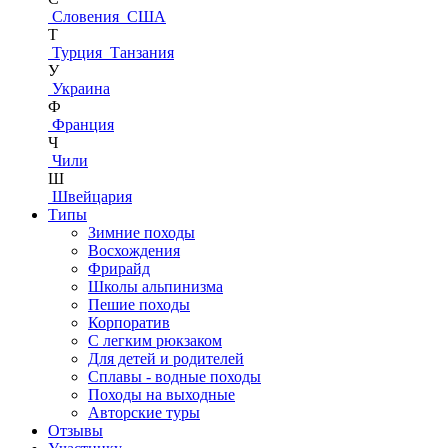
Словения
США
Т
Турция
Танзания
У
Украина
Ф
Франция
Ч
Чили
Ш
Швейцария
Типы
Зимние походы
Восхождения
Фрирайд
Школы альпинизма
Пешие походы
Корпоратив
С легким рюкзаком
Для детей и родителей
Сплавы - водные походы
Походы на выходные
Авторские туры
Отзывы