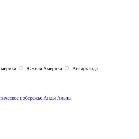
Америка
Южная Америка
Антарктида
тическое побережье
Анды
Альпы