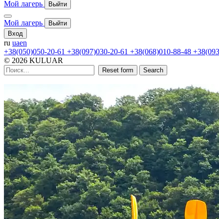
Мой лагерь
Выйти
Мой лагерь
Выйти
Вход
ru
ua
en
+38(050)050-20-61
+38(097)030-20-61
+38(068)010-88-48
+38(093
© 2026 KULUAR
Reset form
Search