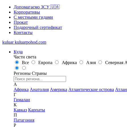
Допомагаємо ЗСУ 🇺🇦
Корпоративы
С местными гидами
Прокат
Подарочный сертификат
Контакты
kuluar
k
u
l
u
a
r
p
o
h
o
d
.
c
o
m
Куда
Части света
Все
Европа
Африка
Азия
Северная 
Регионы
Страны
А
Африка
Анатолия
Америка
Атлантические острова
Атлан
Г
Гималаи
К
Кавказ
Карпаты
П
Патагония
Р