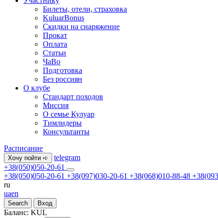
Участнику
Билеты, отели, страховка
KuluarBonus
Скидки на снаряжение
Прокат
Оплата
Статьи
ЧаВо
Подготовка
Без россиян
О клубе
Стандарт походов
Миссия
О семье Кулуар
Тимлидеры
Консультанты
Расписание
telegram
Хочу пойти ➪
+38(050)050-20-61
+38(050)050-20-61
+38(097)030-20-61
+38(068)010-88-48
+38(093
ru
ua
en
Search
Вход
Баланс:
KUL