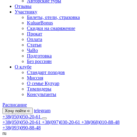
Авторские туры
Отзывы
Участнику
Билеты, отели, страховка
KuluarBonus
Скидки на снаряжение
Прокат
Оплата
Статьи
ЧаВо
Подготовка
Без россиян
О клубе
Стандарт походов
Миссия
О семье Кулуар
Тимлидеры
Консультанты
Расписание
telegram
Хочу пойти ➪
+38(050)050-20-61
+38(050)050-20-61
+38(097)030-20-61
+38(068)010-88-48
+38(093)090-88-48
ru