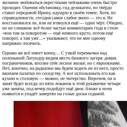
желание любоваться окрестными пейзажами очень быстро
проходит. Оценив обстановку, гид деликатно, но твёрдо
ставит передовой Ирину, идущую в своём темпе. Хотя, по
справедливости, сегодня самое слабое звено — это я. Не
восстановился ли, или не втянулся ещё — один чёрт. Обидно,
но не слишком: всё более частые комментарии гида в стиле
«вон там за поворотом — ещё немного круто, потом ещё
поворот, а там уже…» указывают, что не мне одному
напряжно лосячить.
Однако же всё имеет конец… С узкой перемычки над
полоныной Латундур видим место базового лагеря: домик
пограничников, вполне себе лесное жильё, но с евроокнами.
Нет, конечно, на радиалки мы будем ходить не из него, просто
вкопаем палатки по соседству. А вот использовать его как
кухню и столовую — можно, не читерство. Впрочем, он и
занят будет всегда: из пяти лежанок в этой рукавичке четыре
уже заняты, под вечер подойдут ещё двое, ближе к ночи
появится и упадёт замертво на голые доски седьмой.