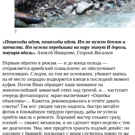
?
«Пешеходы идут, пешеходы идут, Им не нужен бензин и
запчасти. Им нужна передышка на пару минут И дорога,
зовущая вдаль».
Алексей Иващенко, Георгий Васильев
Первым обратно в рюкзак — и до конца похода —
отправляется армейский плащ-пончо: не обеспечивает
вентиляцию. Следом, на том же основании, убывает шапка,
на её место злорадно водворяется взятая в последний момент
куфия. Потом Иван обращает наше внимание на
живописнейший замшелый отвес над тропой, и… наступает
очередь фотоаппарата: экран высвечивает «Ошибка
объектива»… Кажется, рекомендовалось в отчёте давать
советы? Так вот: увидев такую надпись, быстро метайте
фотик в ближайшую твёрдую преграду, дабы не успела
прийти мысль о ремонте. Хороший мастер откажет сразу,
плохой — смажет механизм, и он сдохнет через неделю с тем
же диагнозом. Увы, мне придётся хранить подлый девайс: он
одолжен у бывшей, поскольку с моим случилось ровно то же