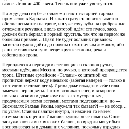
самое. Лишние 400 г веса. Теперь они уже чувствуются.
По ходу дела гид бегло знакомит нас с историей горных
промыслов в Карпатах. И как-то сразу становится заметно
обилие пегматита на тропе, и я уже точу зубы на прибрежные
отложения речушки, вдоль которой идём: сто пудов, здесь
должен быть берилл и горный хрусталь, так что на первом же
большом привале… Щазз! Не будет больших привалов:
засветло нужно дойти до поляны с охотничьим домиком, ибо
раньше ставиться тупо негде: крутые склоны, река и
собственно тропа.
Периодически переходим слетающие со склонов ручьи,
местами идём, аки Мессии, по ручью, в который превращается
тропа. Штатные армейские «Таланы» со штатной же
пропиткой держат воду идеально (забегая наперёд — только в
этот единственный день). Ирина даже находит в себе силы
замечать первоцветы. Потом возникает снег, и вскорости —
поляна с искомым домиком: слегка замусоренным,
продуваемым всеми ветрами, местами подтекающим, но —
Бисмиллях Рахман Рахим, неужели так бывает?! — не обоср…
по углам. Ставим палатки внутри, и наконец-то имеем
возможность оценить Ивановы кулинарные таланты. Оные
заслуживают самых высоких баллов, но вряд ли могут быть
воспроизведены в домашних условиях, поскольку изрядная