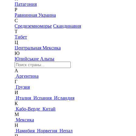
Патагония
Р
Равнинная Украина
С
Средиземноморье
Скандинавия
Т
Тибет
Ц
Центральная Мексика
Ю
Юлийськие Альпы
А
Аргентина
Г
Грузия
И
Италия
Испания
Исландия
К
Кабо-Верде
Китай
М
Мексика
Н
Намибия
Норвегия
Непал