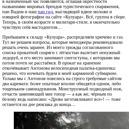
в назначенный час появляются, оглашая окрестности
названиями мировых брендов туристического снаряжения,
пан Вадим и наш
пан гид
, выглядящий вдвое моложе и
изящней фотографии на сайте «Кулуара». Всё, группа в сборе.
Теперь, в своём возрасте и милитари-стиле, я окончательно
чувствую себя мастодонтом…
Прибываем к складу «Кулуара», распределяем хрючево и газ.
Тут же решаем вопросы, которые менеджеры рекомендовали
решать очень заранее. Из моего трижды согласованного
списка прокатной снаряги с лёгкостью вылетает ненужный
ледоруб, и его место занимают снегоступы, с которыми мы
потом почти не расстаёмся. В прокат на хранение
откочёвывает Антонова велосипедная палатка-единичка:
решено, что ночевать будем в моей карманной субмарине.
Только мы с Антоном повелись на строго требуемые сайтом
два каремата: более опытные вполне обходятся одним, либо
тощеньким самонадуваном. Монструозный подводный нож,
отчасти заменяющий мне топор — а как же, чёрным по
белому ведь написано: «Дрова заготавливают все»! — тоже
останется на дне рюкзака до конца…