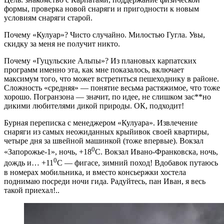
формы, проверка новой снаряги и пригодности к новым
условиям снаряги старой.
Почему «Кулуар»? Чисто случайно. Милостью Гугла. Увы,
скидку за меня не получит никто.
Почему «Гуцульские Альпы»? Из плановых карпатских
программ именно эта, как мне показалось, включает
максимум того, что может встретиться пешеходнику в районе.
Сложность «средняя» — понятие весьма растяжимое, что тоже
хорошо. Погранзона — значит, по идее, не слишком зас**но
дикими любителями дикой природы. ОК, подходит!
Бурная переписка с менеджером «Кулуара». Извлечение
снаряги из самых неожиданных крыйивок своей квартиры,
четыре дня за швейной машинкой (тоже впервые). Вокзал
0
«Запорожье-1», ночь, +18
С. Вокзал Ивано-Франковска, ночь,
0
дождь и… +11
С — фигасе, зимний поход! Вдобавок путаюсь
в номерах мобильника, и вместо консьержки хостела
поднимаю посреди ночи гида. Радуйтесь, пан Иван, я весь
такой приехал!..