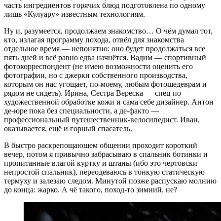
часть ингредиентов горячих блюд подготовлена по одному
лишь «Кулуару» известным технологиям.
Ну и, разумеется, продолжаем знакомство… О чём думал тот,
кто, излагая программу похода, отвёл для знакомства
отдельное время — непонятно: оно будет продолжаться все
пять дней и всё равно едва начнётся. Вадим — спортивный
фотокорреспондент (не имею возможности оценить его
фотографии, но с джерки собственного производства,
которым он нас угощает, по-моему, любым фотошедеврам и
рядом не сидеть). Ирина, Сестра Вереска — спец по
художественной обработке кожи и сама себе дизайнер. Антон
де-юре пока без специальности, а де-факто —
профессиональный путешественник-велосипедист. Иван,
оказывается, ещё и горный спасатель.
В быстро раскрепощающем общении проходит короткий
вечер, потом я привычно забрасываю в спальник ботинки и
пропитанные влагой куртку и штаны (ибо это чертовски
непростой спальник), переодеваюсь в тонкую статическую
термуху и залезаю следом. Минутой позже распускаю молнию
до конца: жарко. А чё такого, поход-то зимний, не?