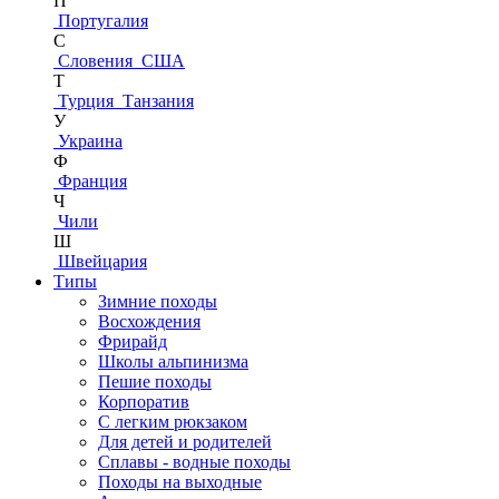
П
Португалия
С
Словения
США
Т
Турция
Танзания
У
Украина
Ф
Франция
Ч
Чили
Ш
Швейцария
Типы
Зимние походы
Восхождения
Фрирайд
Школы альпинизма
Пешие походы
Корпоратив
С легким рюкзаком
Для детей и родителей
Сплавы - водные походы
Походы на выходные