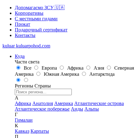
Допомагаємо ЗСУ 🇺🇦
Корпоративы
С местными гидами
Прокат
Подарочный сертификат
Контакты
kuluar
k
u
l
u
a
r
p
o
h
o
d
.
c
o
m
Куда
Части света
Все
Европа
Африка
Азия
Северная
Америка
Южная Америка
Антарктида
Регионы
Страны
А
Африка
Анатолия
Америка
Атлантические острова
Атлантическое побережье
Анды
Альпы
Г
Гималаи
К
Кавказ
Карпаты
П