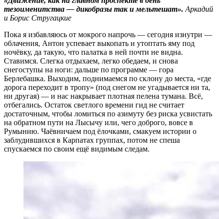
«Движение, как на главном проспекте в день
тезоименитства — дикобразы так и мельтешат».
Аркадий
и Борис Стругацкие
Пока я избавляюсь от мокрого напрочь — сегодня изнутри —
облачения, Антон успевает выкопать и утоптать яму под
ночёвку, да такую, что палатка в ней почти не видна.
Ставимся. Слегка отдыхаем, легко обедаем, и снова
снегоступы на ноги: дальше по программе — гора
Берлебашка. Выходим, поднимаемся по склону до места, «где
дорога переходит в тропу» (под снегом не угадывается ни та,
ни другая) — и нас накрывает плотная пелена тумана. Всё,
отбегались. Остаток светлого времени гид не считает
достаточным, чтобы ломиться по азимуту без риска усвистать
на обратном пути на Лысычу или, чего доброго, вовсе в
Румынию. Чаёвничаем под ёлочками, смакуем истории о
заблудившихся в Карпатах группах, потом не спеша
спускаемся по своим ещё видимым следам.