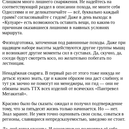
Слишком много лишнего снаряжения. Не надейтесь на
соответствующий раздел в описании похода, не мните себя
Одиссеями и не деликатничайте — всё, буквально каждый
грамм? согласовывайте с гидом! Даже в день выхода: в
«Кулуаре» есть возможность оставить вещи, по каким-то
причинам оказавшиеся лишними в наявных условиях
маршрута.
Физподготовка, заточенная под равнинные походы. Даже при
щадящем наборе высоты задействуются другие группы мышц
и возникают другие моменты сил в суставах. Да, скучно, да,
соседи будут смотреть косо, но желательно побегать по
лестницам.
Ненадёжная снаряга. В первый раз от этого тоже никуда не
деться: нужно знать, где и каким образом она даст слабину, и
тут уж заочно не помогут ни менеджеры, ни гид — они не
обязаны знать ТТХ всех изделий от всяческих «Пантревел
Мегакитай».
Красиво было бы сказать: ожидал и получил подтверждение
тому, что за пятьдесят жизнь только начинается. Но — нет.
Знал заранее. Не умея точно оценивать свои силы, соваться в
регионы, славящиеся непредсказуемостью, заведомо не стоит.
Да, ещё хотел красоты. И основательно подпортил её себе