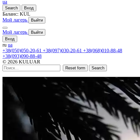
ua
Search
Вход
Баланс:
KUL
Мой лагерь
Выйти
Мой лагерь
Выйти
Вход
ru
ua
+38(050)050-20-61
+38(097)030-20-61
+38(068)010-88-48
+38(093)090-88-48
© 2026 KULUAR
Reset form
Search