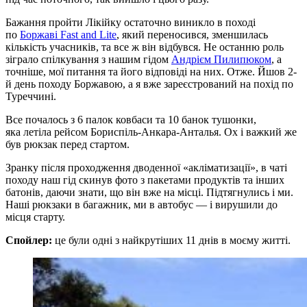
Бажання пройти Лікійку остаточно виникло в поході
по
Боржаві Fast and Lite
, який переносився, зменшилась
кількість учасників, та все ж він відбувся. Не останню роль
зіграло спілкування з нашим гідом
Андрієм Пилипюком
, а
точніше, мої питання та його відповіді на них. Отже. Йшов 2-
й день походу Боржавою, а я вже зареєстрований на похід по
Туреччині.
Все почалось з 6 палок ковбаси та 10 банок тушонки,
яка летіла рейсом Бориспіль-Анкара-Анталья. Ох і важкий же
був рюкзак перед стартом.
Зранку після проходження дводенної «акліматизації», в чаті
походу наш гід скинув фото з пакетами продуктів та інших
батонів, даючи знати, що він вже на місці. Підтягнулись і ми.
Наші рюкзаки в багажник, ми в автобус — і вирушили до
місця старту.
Спойлер:
це були одні з найкрутіших 11 днів в моєму житті.