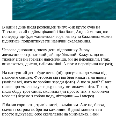
В один з днів після розповідей типу: «Як круто було на
Тахтали, який підйом цікавий і бла бла», Андрій сказав, що
попереду ще буде «маленька» гора, на яку за бажанням можна
піднятись, попрактикувати навички скелелазіння.
Чергове днювання, знову день відпочинку. Знову
апельсиново-гранатовий рай, ще більший. Кажуть, що по-
тихому зірвані гранати найсмачніші, ми це перевірили. І так,
виявляється, дійсно, найсмачніші. А потім перевірили ще раз))
На наступний день буде легка (ні) прогулянка до маяка під
палючим сонцем. Фотосесія від гіда біля маяка та на ньому
(залізли всі, чого не зробиш заради фото). А що ж далі? Я вже
писав про «маленьку» гірку, на яку ми можемо піти. Так от,
після обіду троє самих сміливих (чи просто тих, в кого нема
мозолів) беремо з собою воду, ліхтарики — і вперед.
Я бачив гори різні, трав’янисті, з камінням. Але це, бляха,
скеля з гострим як бритва камінням. В деякі моменти ти
просто відчуваєш себе скелелазом на мінімалках, і аки