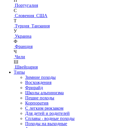
П
Португалия
С
Словения
США
Т
Турция
Танзания
У
Украина
Ф
Франция
Ч
Чили
Ш
Швейцария
Типы
Зимние походы
Восхождения
Фрирайд
Школы альпинизма
Пешие походы
Корпоратив
С легким рюкзаком
Для детей и родителей
Сплавы - водные походы
Походы на выходные