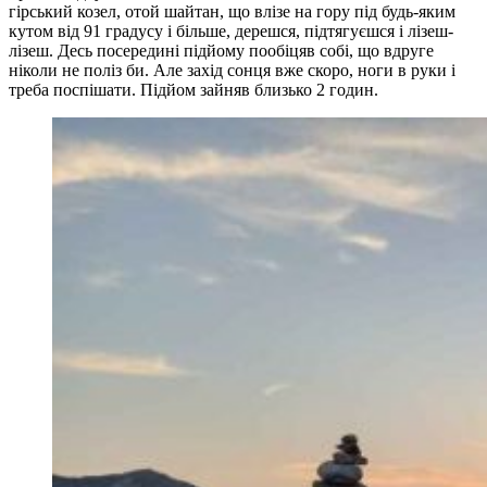
гірський козел, отой шайтан, що влізе на гору під будь-яким
кутом від 91 градусу і більше, дерешся, підтягуєшся і лізеш-
лізеш. Десь посередині підйому пообіцяв собі, що вдруге
ніколи не поліз би. Але захід сонця вже скоро, ноги в руки і
треба поспішати. Підйом зайняв близько 2 годин.