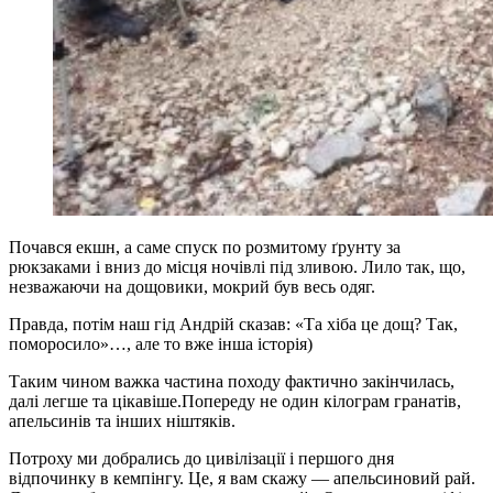
Почався екшн, а саме спуск по розмитому ґрунту за
рюкзаками і вниз до місця ночівлі під зливою. Лило так, що,
незважаючи на дощовики, мокрий був весь одяг.
Правда, потім наш гід Андрій сказав: «Та хіба це дощ? Так,
поморосило»…, але то вже інша історія)
Таким чином важка частина походу фактично закінчилась,
далі легше та цікавіше.Попереду не один кілограм гранатів,
апельсинів та інших ніштяків.
Потроху ми добрались до цивілізації і першого дня
відпочинку в кемпінгу. Це, я вам скажу — апельсиновий рай.