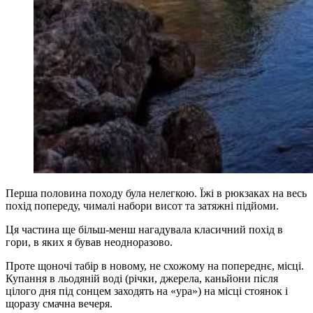
Перша половина походу була нелегкою. Їжі в рюкзаках на весь
похід попереду, чималі набори висот та затяжні підйоми.
Ця частина ще більш-менш нагадувала класичний похід в
гори, в яких я бував неодноразово.
Проте щоночі табір в новому, не схожому на попереднє, місці.
Купання в льодяній воді (річки, джерела, каньйони після
цілого дня під сонцем заходять на «ура») на місці стоянок і
щоразу смачна вечеря.