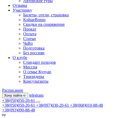
Авторские туры
Отзывы
Участнику
Билеты, отели, страховка
KuluarBonus
Скидки на снаряжение
Прокат
Оплата
Статьи
ЧаВо
Подготовка
Без россиян
О клубе
Стандарт походов
Миссия
О семье Кулуар
Тимлидеры
Консультанты
Расписание
telegram
Хочу пойти ➪
+38(050)050-20-61
+38(050)050-20-61
+38(097)030-20-61
+38(068)010-88-48
+38(093)090-88-48
ru