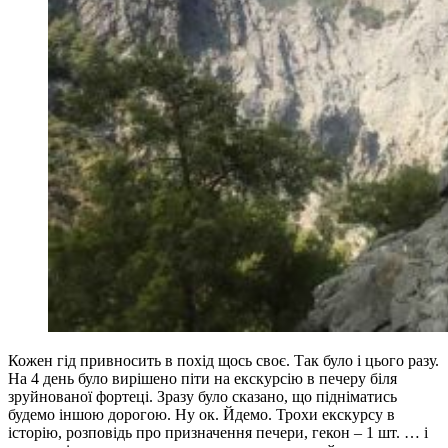
Кожен гід привносить в похід щось своє. Так було і цього разу.
На 4 день було вирішено піти на екскурсію в печеру біля
зруйнованої фортеці. Зразу було сказано, що підніматись
будемо іншою дорогою. Ну ок. Йдемо. Трохи екскурсу в
історію, розповідь про призначення печери, гекон – 1 шт. … і