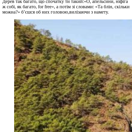
Дерев так багато, що спочатку ти такий:«О, апельсини, ніфіга
ж собі, як багато, for free», а потім зі словами: «Та блін, скільки
можна?» б’єшся об них головою,вилізаючи з намету.