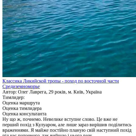
Классика Ликийской тропы - поход по восточной части
Средиземноморье
Автор: Олег Лаврега, 29 років, м. Київ, Україна
Тимлидер:
Оценка маршрута
Оценка тимлидера
Оценка консультанта
Ну що ж, почнемо. Невелике вступне слово. Це вже не
перший похід з Кулуаром, але лише зараз вирішив поділитись
враженнями. Я майже постійно планую свій наступний похід
під час поточного, так вийшло і цього разу.