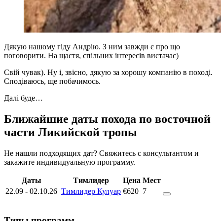
Дякую нашому гіду Андрію. З ним завжди є про що
поговорити. На щастя, спільних інтересів вистачає)
Свій чувак). Ну і, звісно, дякую за хорошу компанію в поході.
Сподіваюсь, ще побачимось.
Далі буде…
Ближайшие даты похода по восточной
части Ликийской тропы
Не нашли подходящих дат? Свяжитесь с консультантом и
закажите индивидуальную программу.
Даты
Тимлидер
Цена
Мест
22.09
-
02.10.26
Тимлидер Кулуар
€620
7
Типы программ