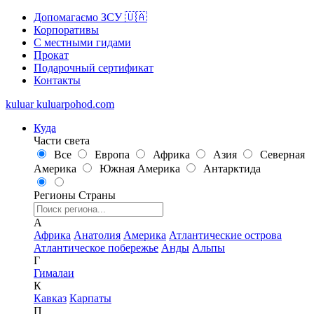
Допомагаємо ЗСУ 🇺🇦
Корпоративы
С местными гидами
Прокат
Подарочный сертификат
Контакты
kuluar
k
u
l
u
a
r
p
o
h
o
d
.
c
o
m
Куда
Части света
Все
Европа
Африка
Азия
Северная
Америка
Южная Америка
Антарктида
Регионы
Страны
А
Африка
Анатолия
Америка
Атлантические острова
Атлантическое побережье
Анды
Альпы
Г
Гималаи
К
Кавказ
Карпаты
П