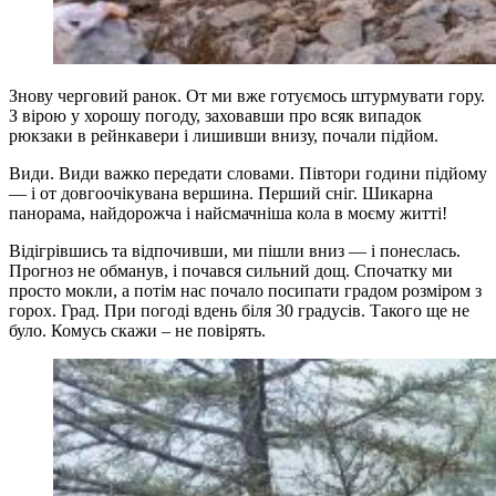
Знову черговий ранок. От ми вже готуємось штурмувати гору.
З вірою у хорошу погоду, заховавши про всяк випадок
рюкзаки в рейнкавери і лишивши внизу, почали підйом.
Види. Види важко передати словами. Півтори години підйому
— і от довгоочікувана вершина. Перший сніг. Шикарна
панорама, найдорожча і найсмачніша кола в моєму житті!
Відігрівшись та відпочивши, ми пішли вниз — і понеслась.
Прогноз не обманув, і почався сильний дощ. Спочатку ми
просто мокли, а потім нас почало посипати градом розміром з
горох. Град. При погоді вдень біля 30 градусів. Такого ще не
було. Комусь скажи – не повірять.