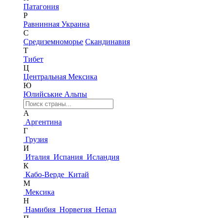
Патагония
Р
Равнинная Украина
С
Средиземноморье
Скандинавия
Т
Тибет
Ц
Центральная Мексика
Ю
Юлийськие Альпы
А
Аргентина
Г
Грузия
И
Италия
Испания
Исландия
К
Кабо-Верде
Китай
М
Мексика
Н
Намибия
Норвегия
Непал