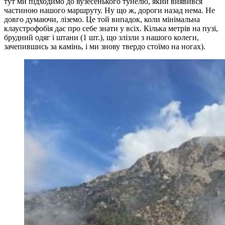
тут ми підходимо до вузесенького тунелю, який виявився
частиною нашого маршруту. Ну що ж, дороги назад нема. Не
довго думаючи, ліземо. Це той випадок, коли мінімальна
клаустрофобія дає про себе знати у всіх. Кілька метрів на пузі,
брудний одяг і штани (1 шт.), що злізли з нашого колеги,
зачепившись за камінь, і ми знову твердо стоїмо на ногах).