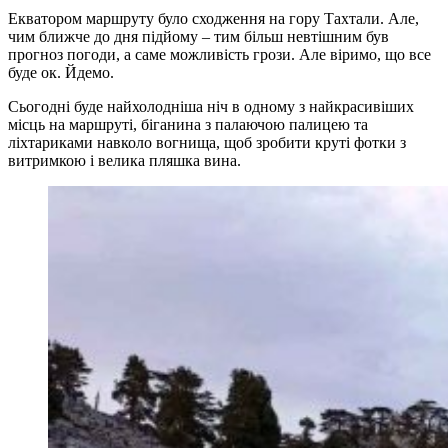
Екватором маршруту було сходження на гору Тахтали. Але,
чим ближче до дня підйому – тим більш невтішним був
прогноз погоди, а саме можливість грози. Але віримо, що все
буде ок. Йдемо.
Сьогодні буде найхолодніша ніч в одному з найкрасивіших
місць на маршруті, біганина з палаючою палицею та
ліхтариками навколо вогнища, щоб зробити круті фотки з
витримкою і велика пляшка вина.