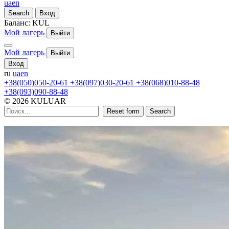
ua
en
Search
Вход
Баланс:
KUL
Мой лагерь
Выйти
Мой лагерь
Выйти
Вход
ru
ua
en
+38(050)050-20-61
+38(097)030-20-61
+38(068)010-88-48
+38(093)090-88-48
© 2026 KULUAR
Reset form
Search