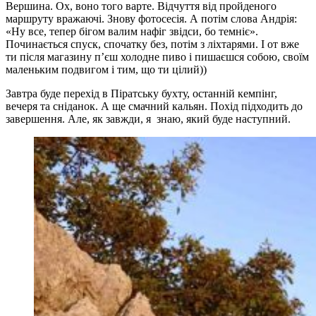
Вершина. Ох, воно того варте. Відчуття від пройденого
маршруту вражаючі. Знову фотосесія. А потім слова Андрія:
«Ну все, тепер бігом валим нафіг звідси, бо темніє».
Починається спуск, спочатку без, потім з ліхтарями. І от вже
ти після магазину п’єш холодне пиво і пишаєшся собою, своїм
маленьким подвигом і тим, що ти цілий))
Завтра буде перехід в Піратську бухту, останній кемпінг,
вечеря та сніданок. А ще смачний кальян. Похід підходить до
завершення. Але, як завжди, я знаю, який буде наступний.