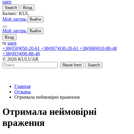
ua
en
Search
Вход
Баланс:
KUL
Мой лагерь
Выйти
Мой лагерь
Выйти
Вход
ru
ua
en
+38(050)050-20-61
+38(097)030-20-61
+38(068)010-88-48
+38(093)090-88-48
© 2026 KULUAR
Reset form
Search
Главная
Отзывы
Отримала неймовірні враження
Отримала неймовірні
враження