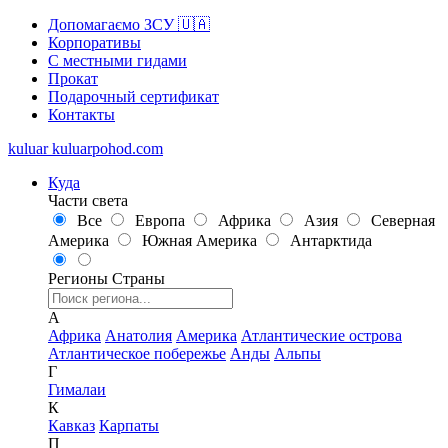
Допомагаємо ЗСУ 🇺🇦
Корпоративы
С местными гидами
Прокат
Подарочный сертификат
Контакты
kuluar
k
u
l
u
a
r
p
o
h
o
d
.
c
o
m
Куда
Части света
Все
Европа
Африка
Азия
Северная
Америка
Южная Америка
Антарктида
Регионы
Страны
А
Африка
Анатолия
Америка
Атлантические острова
Атлантическое побережье
Анды
Альпы
Г
Гималаи
К
Кавказ
Карпаты
П