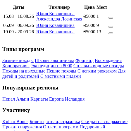
Даты
Тимлидер
Цена
Мест
Юлия Ковалишина
15.08
-
16.08.26
₴5000
1
Александра Лозинская
05.09
-
06.09.26
Юлия Ковалишина
₴5000
9
19.09
-
20.09.26
Юлия Ковалишина
₴5000
13
Типы программ
Зимние походы
Школы альпинизма
Фрирайд
Восхождения
Корпоративы
Экспедиции на 8000
Сплавы - водные походы
Походы на выходные
Пешие походы
С легким рюкзаком
Для
детей и родителей
С местными гидами
Популярные регионы
Непал
Альпи
Карпаты
Европа
Исландия
Участнику
Kuluar Bonus
Билеты, отели, страховка
Скидки на снаряжение
Прокат снаряжения
Оплата программ
Подарочный