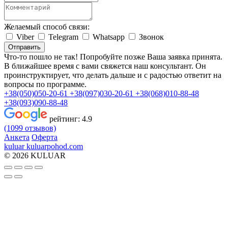
Желаемый способ связи:
Viber
Telegram
Whatsapp
Звонок
Отправить
Что-то пошло не так! Попробуйте позже
Ваша заявка принята.
В ближайшее время с вами свяжется наш консультант. Он
проинструктирует, что делать дальше и с радостью ответит на
вопросы по программе.
+38(050)050-20-61
+38(097)030-20-61
+38(068)010-88-48
+38(093)090-88-48
рейтинг:
4.9
(1099 отзывов)
Анкета
Оферта
kuluar
k
u
l
u
a
r
p
o
h
o
d
.
c
o
m
© 2026 KULUAR