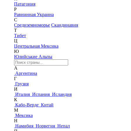
Патагония
Р
Равнинная Украина
С
Средиземноморье
Скандинавия
Т
Тибет
Ц
Центральная Мексика
Ю
Юлийськие Альпы
А
Аргентина
Г
Грузия
И
Италия
Испания
Исландия
К
Кабо-Верде
Китай
М
Мексика
Н
Намибия
Норвегия
Непал