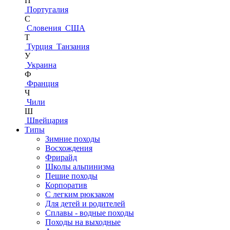
П
Португалия
С
Словения
США
Т
Турция
Танзания
У
Украина
Ф
Франция
Ч
Чили
Ш
Швейцария
Типы
Зимние походы
Восхождения
Фрирайд
Школы альпинизма
Пешие походы
Корпоратив
С легким рюкзаком
Для детей и родителей
Сплавы - водные походы
Походы на выходные