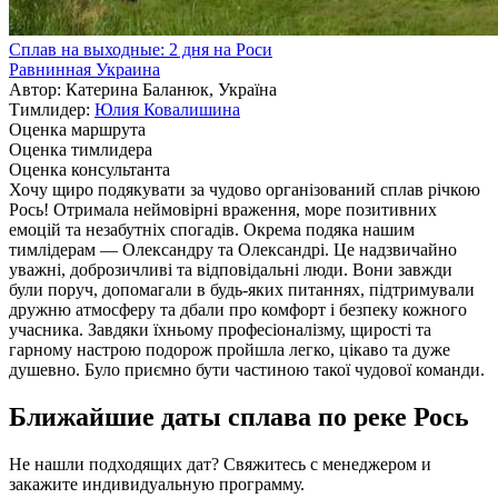
Сплав на выходные: 2 дня на Роси
Равнинная Украина
Автор: Катерина Баланюк, Україна
Тимлидер:
Юлия Ковалишина
Оценка маршрута
Оценка тимлидера
Оценка консультанта
Хочу щиро подякувати за чудово організований сплав річкою
Рось! Отримала неймовірні враження, море позитивних
емоцій та незабутніх спогадів. Окрема подяка нашим
тимлідерам — Олександру та Олександрі. Це надзвичайно
уважні, доброзичливі та відповідальні люди. Вони завжди
були поруч, допомагали в будь-яких питаннях, підтримували
дружню атмосферу та дбали про комфорт і безпеку кожного
учасника. Завдяки їхньому професіоналізму, щирості та
гарному настрою подорож пройшла легко, цікаво та дуже
душевно. Було приємно бути частиною такої чудової команди.
Ближайшие даты сплава по реке Рось
Не нашли подходящих дат? Свяжитесь с менеджером и
закажите индивидуальную программу.