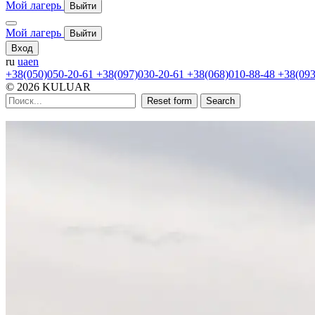
Мой лагерь
Выйти
Мой лагерь
Выйти
Вход
ru
ua
en
+38(050)050-20-61
+38(097)030-20-61
+38(068)010-88-48
+38(093
© 2026 KULUAR
Reset form
Search