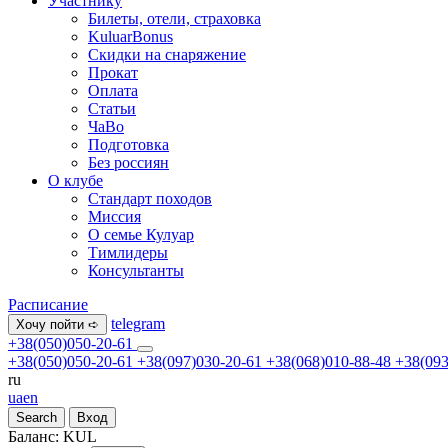
Участнику
Билеты, отели, страховка
KuluarBonus
Скидки на снаряжение
Прокат
Оплата
Статьи
ЧаВо
Подготовка
Без россиян
О клубе
Стандарт походов
Миссия
О семье Кулуар
Тимлидеры
Консультанты
Расписание
telegram
Хочу пойти ➪
+38(050)050-20-61
+38(050)050-20-61
+38(097)030-20-61
+38(068)010-88-48
+38(093
ru
ua
en
Search
Вход
Баланс:
KUL