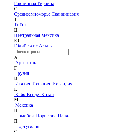
Равнинная Украина
С
Средиземноморье
Скандинавия
Т
Тибет
Ц
Центральная Мексика
Ю
Юлийськие Альпы
А
Аргентина
Г
Грузия
И
Италия
Испания
Исландия
К
Кабо-Верде
Китай
М
Мексика
Н
Намибия
Норвегия
Непал
П
Португалия
С