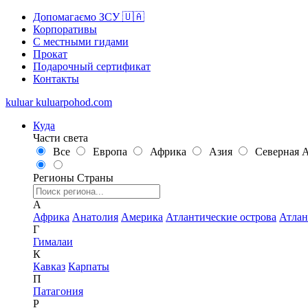
Допомагаємо ЗСУ 🇺🇦
Корпоративы
С местными гидами
Прокат
Подарочный сертификат
Контакты
kuluar
k
u
l
u
a
r
p
o
h
o
d
.
c
o
m
Куда
Части света
Все
Европа
Африка
Азия
Северная 
Регионы
Страны
А
Африка
Анатолия
Америка
Атлантические острова
Атлан
Г
Гималаи
К
Кавказ
Карпаты
П
Патагония
Р