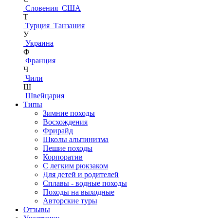
Словения
США
Т
Турция
Танзания
У
Украина
Ф
Франция
Ч
Чили
Ш
Швейцария
Типы
Зимние походы
Восхождения
Фрирайд
Школы альпинизма
Пешие походы
Корпоратив
С легким рюкзаком
Для детей и родителей
Сплавы - водные походы
Походы на выходные
Авторские туры
Отзывы