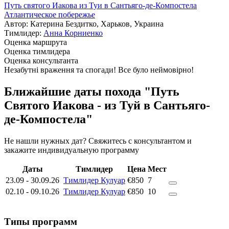
Путь святого Иакова из Туи в Сантьяго-де-Компостела
Атлантическое побережье
Автор: Катерина Бездитко, Харьков, Украина
Тимлидер:
Анна Корниенко
Оценка маршрута
Оценка тимлидера
Оценка консультанта
Незабутні враження та спогади! Все було неймовірно!
Ближайшие даты похода "Путь
Святого Иакова - из Туй в Сантьяго-
де-Компостела"
Не нашли нужных дат? Свяжитесь с консультантом и
закажите индивидуальную программу
Даты
Тимлидер
Цена
Мест
23.09
-
30.09.26
Тимлидер Кулуар
€850
7
02.10
-
09.10.26
Тимлидер Кулуар
€850
10
Типы программ