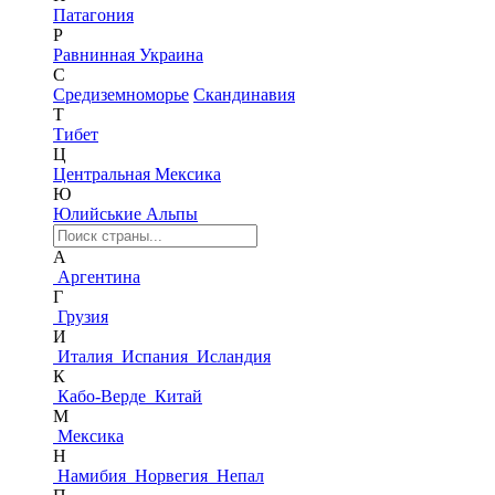
Патагония
Р
Равнинная Украина
С
Средиземноморье
Скандинавия
Т
Тибет
Ц
Центральная Мексика
Ю
Юлийськие Альпы
А
Аргентина
Г
Грузия
И
Италия
Испания
Исландия
К
Кабо-Верде
Китай
М
Мексика
Н
Намибия
Норвегия
Непал