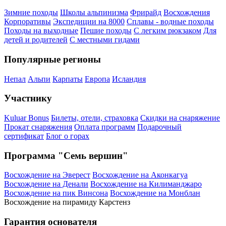
Зимние походы
Школы альпинизма
Фрирайд
Восхождения
Корпоративы
Экспедиции на 8000
Сплавы - водные походы
Походы на выходные
Пешие походы
С легким рюкзаком
Для
детей и родителей
С местными гидами
Популярные регионы
Непал
Альпи
Карпаты
Европа
Исландия
Участнику
Kuluar Bonus
Билеты, отели, страховка
Скидки на снаряжение
Прокат снаряжения
Оплата программ
Подарочный
сертификат
Блог о горах
Программа "Семь вершин"
Восхождение на Эверест
Восхождение на Аконкагуа
Восхождение на Денали
Восхождение на Килиманджаро
Восхождение на пик Винсона
Восхождение на Монблан
Восхождение на пирамиду Карстенз
Гарантия основателя