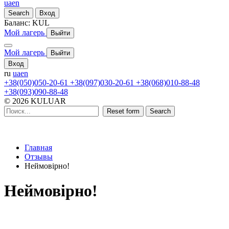
ua
en
Search
Вход
Баланс:
KUL
Мой лагерь
Выйти
Мой лагерь
Выйти
Вход
ru
ua
en
+38(050)050-20-61
+38(097)030-20-61
+38(068)010-88-48
+38(093)090-88-48
© 2026 KULUAR
Reset form
Search
Главная
Отзывы
Неймовірно!
Неймовірно!