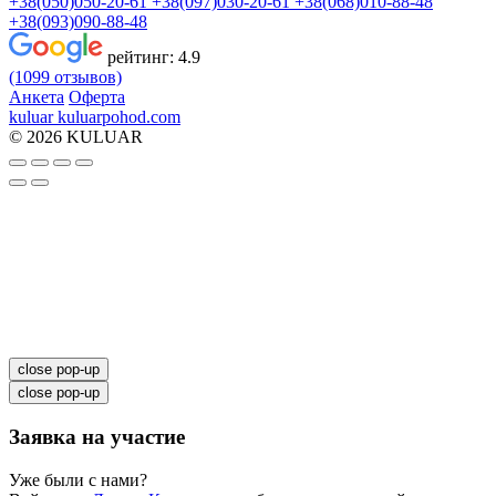
+38(050)050-20-61
+38(097)030-20-61
+38(068)010-88-48
+38(093)090-88-48
рейтинг:
4.9
(1099 отзывов)
Анкета
Оферта
kuluar
k
u
l
u
a
r
p
o
h
o
d
.
c
o
m
© 2026 KULUAR
close pop-up
close pop-up
Заявка на участие
Уже были с нами?