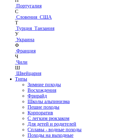
П
Португалия
С
Словения
США
Т
Турция
Танзания
У
Украина
Ф
Франция
Ч
Чили
Ш
Швейцария
Типы
Зимние походы
Восхождения
Фрирайд
Школы альпинизма
Пешие походы
Корпоратив
С легким рюкзаком
Для детей и родителей
Сплавы - водные походы
Походы на выходные