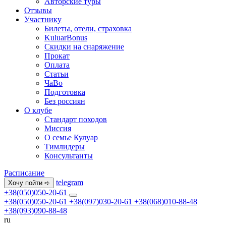
Авторские туры
Отзывы
Участнику
Билеты, отели, страховка
KuluarBonus
Скидки на снаряжение
Прокат
Оплата
Статьи
ЧаВо
Подготовка
Без россиян
О клубе
Стандарт походов
Миссия
О семье Кулуар
Тимлидеры
Консультанты
Расписание
telegram
Хочу пойти ➪
+38(050)050-20-61
+38(050)050-20-61
+38(097)030-20-61
+38(068)010-88-48
+38(093)090-88-48
ru