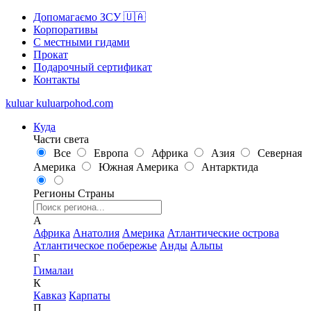
Допомагаємо ЗСУ 🇺🇦
Корпоративы
С местными гидами
Прокат
Подарочный сертификат
Контакты
kuluar
k
u
l
u
a
r
p
o
h
o
d
.
c
o
m
Куда
Части света
Все
Европа
Африка
Азия
Северная
Америка
Южная Америка
Антарктида
Регионы
Страны
А
Африка
Анатолия
Америка
Атлантические острова
Атлантическое побережье
Анды
Альпы
Г
Гималаи
К
Кавказ
Карпаты
П