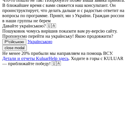
Что-то пошло не так! Попробуйте позже
Ваша заявка принята.
В ближайшее время с вами свяжется наш консультант. Он
проинструктирует, что делать дальше и с радостью ответит на
вопросы по программе.
Привіт, ми з України. Граждан россии
в наши группы не берем
Давайте українською? 🇺🇦
Пошуковик чомусь вирішив показати вам ру-версію сайту.
Пропонуємо перейти на українську! Якою продовжити?
Українською
Р*сійською
close modal
Не менее 20% прибыли мы направляем на помощь ВСУ.
Детали и отчеты KuluarHelp здесь
. Ходите в горы с KULUAR
— приближайте победу! 🇺🇦