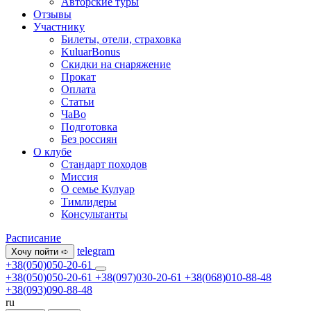
Авторские туры
Отзывы
Участнику
Билеты, отели, страховка
KuluarBonus
Скидки на снаряжение
Прокат
Оплата
Статьи
ЧаВо
Подготовка
Без россиян
О клубе
Стандарт походов
Миссия
О семье Кулуар
Тимлидеры
Консультанты
Расписание
telegram
Хочу пойти ➪
+38(050)050-20-61
+38(050)050-20-61
+38(097)030-20-61
+38(068)010-88-48
+38(093)090-88-48
ru