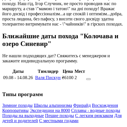
походу. Наш гід, Ігор Случник, не просто проводив нас по
маршруту, а став \"мамою і татою\" на дні походу! Вражає
його досвід і профессіоналізм...а ще спокій і оптимізм...добра,
проста людина, без пафосу, з висоти свого досвіду здатна
толерантно витримувати нас - \"чайників\" в гірских походах.
Ближайшие даты похода "Колочава и
озеро Синевир"
Не нашли подходящих дат? Свяжитесь с менеджером и
закажите индивидуальную программу.
Даты
Тимлидер
Цена
Мест
09.08
-
14.08.26
Валя Пискун
₴6100
2
Типы программ
Зимние походы
Школы альпинизма
Фрирайд
Восхождения
Корпоративы
Экспедиции на 8000
Сплавы - водные походы
Походы на выходные
Пешие походы
С легким рюкзаком
Для
детей и родителей
С местными гидами