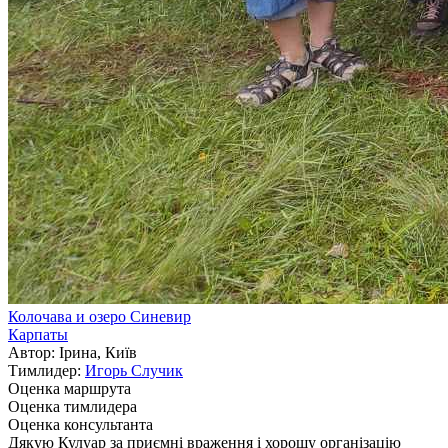
Колочава и озеро Синевир
Карпаты
Автор: Ірина, Київ
Тимлидер:
Игорь Случик
Оценка маршрута
Оценка тимлидера
Оценка консультанта
Дякую Кулуар за приємні враження і хорошу організацію