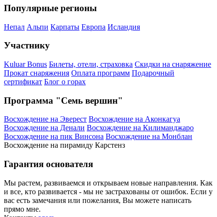
Популярные регионы
Непал
Альпи
Карпаты
Европа
Исландия
Участнику
Kuluar Bonus
Билеты, отели, страховка
Скидки на снаряжение
Прокат снаряжения
Оплата программ
Подарочный
сертификат
Блог о горах
Программа "Семь вершин"
Восхождение на Эверест
Восхождение на Аконкагуа
Восхождение на Денали
Восхождение на Килиманджаро
Восхождение на пик Винсона
Восхождение на Монблан
Восхождение на пирамиду Карстенз
Гарантия основателя
Мы растем, развиваемся и открываем новые направления. Как
и все, кто развивается - мы не застрахованы от ошибок. Если у
вас есть замечания или пожелания, Вы можете написать
прямо мне.