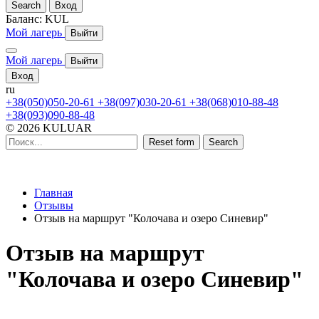
Search
Вход
Баланс:
KUL
Мой лагерь
Выйти
Мой лагерь
Выйти
Вход
ru
+38(050)050-20-61
+38(097)030-20-61
+38(068)010-88-48
+38(093)090-88-48
© 2026 KULUAR
Reset form
Search
Главная
Отзывы
Отзыв на маршрут "Колочава и озеро Синевир"
Отзыв на маршрут
"Колочава и озеро Синевир"