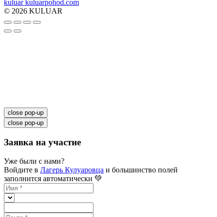
kuluar
k
u
l
u
a
r
p
o
h
o
d
.
c
o
m
© 2026 KULUAR
close pop-up
close pop-up
Заявка на участие
Уже были с нами?
Войдите в
Лагерь Кулуаровца
и большинство полей
заполнится автоматически 💚