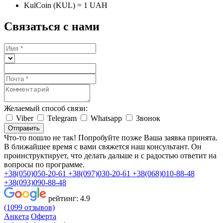
KulCoin (KUL) = 1 UAH
Связаться с нами
Желаемый способ связи:
Viber
Telegram
Whatsapp
Звонок
Отправить
Что-то пошло не так! Попробуйте позже
Ваша заявка принята.
В ближайшее время с вами свяжется наш консультант. Он
проинструктирует, что делать дальше и с радостью ответит на
вопросы по программе.
+38(050)050-20-61
+38(097)030-20-61
+38(068)010-88-48
+38(093)090-88-48
рейтинг:
4.9
(1099 отзывов)
Анкета
Оферта