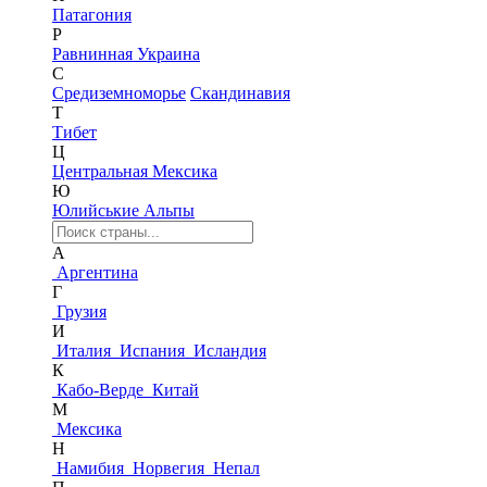
Патагония
Р
Равнинная Украина
С
Средиземноморье
Скандинавия
Т
Тибет
Ц
Центральная Мексика
Ю
Юлийськие Альпы
А
Аргентина
Г
Грузия
И
Италия
Испания
Исландия
К
Кабо-Верде
Китай
М
Мексика
Н
Намибия
Норвегия
Непал