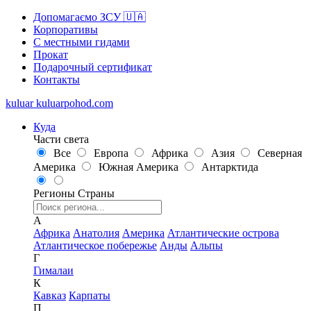
Допомагаємо ЗСУ 🇺🇦
Корпоративы
С местными гидами
Прокат
Подарочный сертификат
Контакты
kuluar
k
u
l
u
a
r
p
o
h
o
d
.
c
o
m
Куда
Части света
Все
Европа
Африка
Азия
Северная
Америка
Южная Америка
Антарктида
Регионы
Страны
А
Африка
Анатолия
Америка
Атлантические острова
Атлантическое побережье
Анды
Альпы
Г
Гималаи
К
Кавказ
Карпаты
П