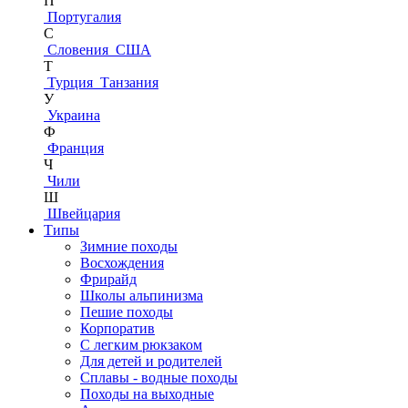
П
Португалия
С
Словения
США
Т
Турция
Танзания
У
Украина
Ф
Франция
Ч
Чили
Ш
Швейцария
Типы
Зимние походы
Восхождения
Фрирайд
Школы альпинизма
Пешие походы
Корпоратив
С легким рюкзаком
Для детей и родителей
Сплавы - водные походы
Походы на выходные