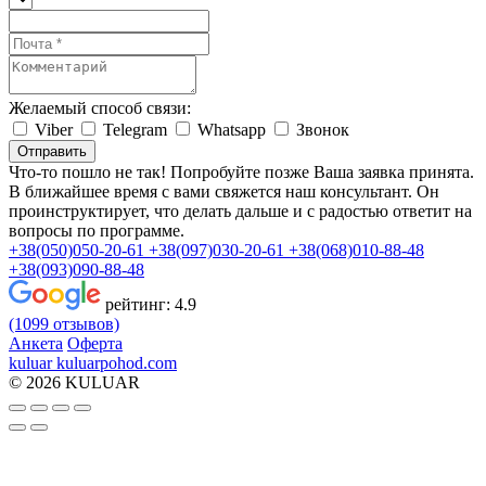
Желаемый способ связи:
Viber
Telegram
Whatsapp
Звонок
Отправить
Что-то пошло не так! Попробуйте позже
Ваша заявка принята.
В ближайшее время с вами свяжется наш консультант. Он
проинструктирует, что делать дальше и с радостью ответит на
вопросы по программе.
+38(050)050-20-61
+38(097)030-20-61
+38(068)010-88-48
+38(093)090-88-48
рейтинг:
4.9
(1099 отзывов)
Анкета
Оферта
kuluar
k
u
l
u
a
r
p
o
h
o
d
.
c
o
m
© 2026 KULUAR