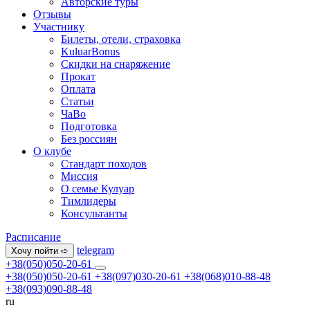
Авторские туры
Отзывы
Участнику
Билеты, отели, страховка
KuluarBonus
Скидки на снаряжение
Прокат
Оплата
Статьи
ЧаВо
Подготовка
Без россиян
О клубе
Стандарт походов
Миссия
О семье Кулуар
Тимлидеры
Консультанты
Расписание
telegram
Хочу пойти ➪
+38(050)050-20-61
+38(050)050-20-61
+38(097)030-20-61
+38(068)010-88-48
+38(093)090-88-48
ru