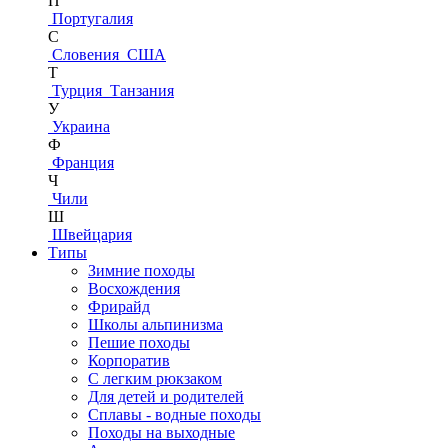
П
Португалия
С
Словения
США
Т
Турция
Танзания
У
Украина
Ф
Франция
Ч
Чили
Ш
Швейцария
Типы
Зимние походы
Восхождения
Фрирайд
Школы альпинизма
Пешие походы
Корпоратив
С легким рюкзаком
Для детей и родителей
Сплавы - водные походы
Походы на выходные