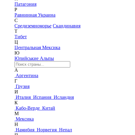
Патагония
Р
Равнинная Украина
С
Средиземноморье
Скандинавия
Т
Тибет
Ц
Центральная Мексика
Ю
Юлийськие Альпы
А
Аргентина
Г
Грузия
И
Италия
Испания
Исландия
К
Кабо-Верде
Китай
М
Мексика
Н
Намибия
Норвегия
Непал