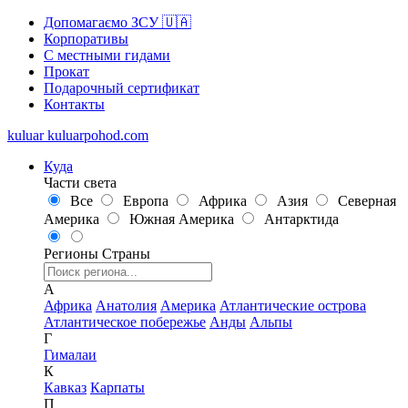
Допомагаємо ЗСУ 🇺🇦
Корпоративы
С местными гидами
Прокат
Подарочный сертификат
Контакты
kuluar
k
u
l
u
a
r
p
o
h
o
d
.
c
o
m
Куда
Части света
Все
Европа
Африка
Азия
Северная
Америка
Южная Америка
Антарктида
Регионы
Страны
А
Африка
Анатолия
Америка
Атлантические острова
Атлантическое побережье
Анды
Альпы
Г
Гималаи
К
Кавказ
Карпаты
П