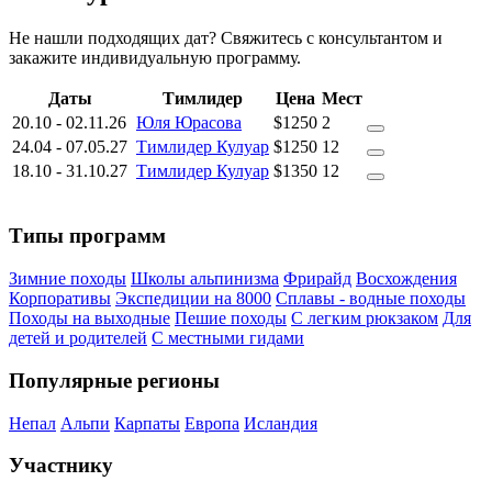
Не нашли подходящих дат? Свяжитесь с консультантом и
закажите индивидуальную программу.
Даты
Тимлидер
Цена
Мест
20.10
-
02.11.26
Юля Юрасова
$1250
2
24.04
-
07.05.27
Тимлидер Кулуар
$1250
12
18.10
-
31.10.27
Тимлидер Кулуар
$1350
12
Типы программ
Зимние походы
Школы альпинизма
Фрирайд
Восхождения
Корпоративы
Экспедиции на 8000
Сплавы - водные походы
Походы на выходные
Пешие походы
С легким рюкзаком
Для
детей и родителей
С местными гидами
Популярные регионы
Непал
Альпи
Карпаты
Европа
Исландия
Участнику