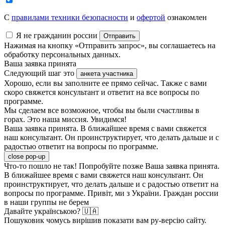
C
правилами техники безопасности
и
офертой
ознакомлен
Я не гражданин россии
Отправить
Нажимая на кнопку «Отправить запрос», вы соглашаетесь на
обработку персональных данных.
Ваша заявка принята
Следующий шаг это
анкета участника
Хорошо, если вы заполните ее прямо сейчас. Также с вами
скоро свяжется консультант и ответит на все вопросы по
программе.
Мы сделаем все возможное, чтобы вы были счастливы в
горах. Это наша миссия. Увидимся!
Ваша заявка принята. В ближайшее время с вами свяжется
наш консультант. Он проинструктирует, что делать дальше и с
радостью ответит на вопросы по программе.
close pop-up
Что-то пошло не так! Попробуйте позже
Ваша заявка принята.
В ближайшее время с вами свяжется наш консультант. Он
проинструктирует, что делать дальше и с радостью ответит на
вопросы по программе.
Привіт, ми з України. Граждан россии
в наши группы не берем
Давайте українською? 🇺🇦
Пошуковик чомусь вирішив показати вам ру-версію сайту.