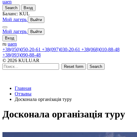
ua
en
Search
Вход
Баланс:
KUL
Мой лагерь
Выйти
Мой лагерь
Выйти
Вход
ru
ua
en
+38(050)050-20-61
+38(097)030-20-61
+38(068)010-88-48
+38(093)090-88-48
© 2026 KULUAR
Reset form
Search
Главная
Отзывы
Досконала організація туру
Досконала організація туру