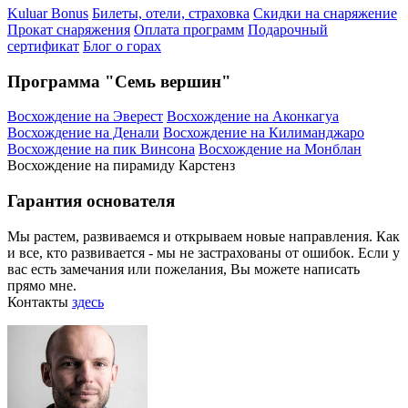
Kuluar Bonus
Билеты, отели, страховка
Скидки на снаряжение
Прокат снаряжения
Оплата программ
Подарочный
сертификат
Блог о горах
Программа "Семь вершин"
Восхождение на Эверест
Восхождение на Аконкагуа
Восхождение на Денали
Восхождение на Килиманджаро
Восхождение на пик Винсона
Восхождение на Монблан
Восхождение на пирамиду Карстенз
Гарантия основателя
Мы растем, развиваемся и открываем новые направления. Как
и все, кто развивается - мы не застрахованы от ошибок. Если у
вас есть замечания или пожелания, Вы можете написать
прямо мне.
Контакты
здесь