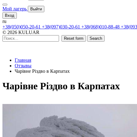
Мой лагерь
Выйти
Вход
ru
+38(050)050-20-61
+38(097)030-20-61
+38(068)010-88-48
+38(093
© 2026 KULUAR
Reset form
Search
Главная
Отзывы
Чарівне Різдво в Карпатах
Чарівне Різдво в Карпатах