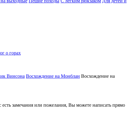
 на выходные
Пешие походы
С легким рюкзаком
Для детей и
ог о горах
пик Винсона
Восхождение на Монблан
Восхождение на
ас есть замечания или пожелания, Вы можете написать прямо