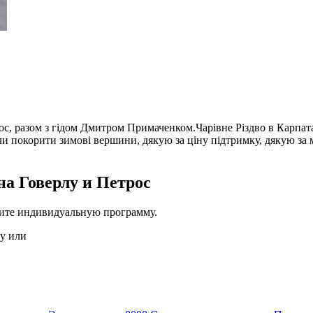
трос, разом з гідом Дмитром Примаченком.Чарівне Різдво в Карп
гли покорити зимові вершини, дякую за ціну підтримку, дякую за
а Говерлу и Петрос
жите индивидуальную программу.
ту или