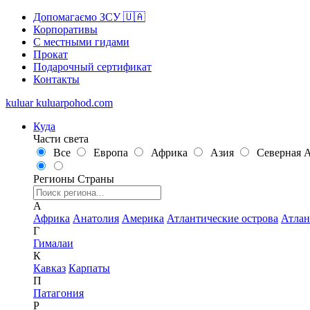
Допомагаємо ЗСУ 🇺🇦
Корпоративы
С местными гидами
Прокат
Подарочный сертификат
Контакты
kuluar
k
u
l
u
a
r
p
o
h
o
d
.
c
o
m
Куда
Части света
Все
Европа
Африка
Азия
Северная 
Регионы
Страны
А
Африка
Анатолия
Америка
Атлантические острова
Атлан
Г
Гималаи
К
Кавказ
Карпаты
П
Патагония
Р