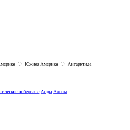
Америка
Южная Америка
Антарктида
тическое побережье
Анды
Альпы