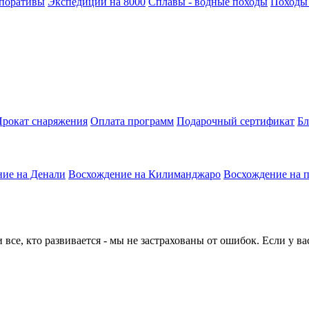
поративы
Экспедиции на 8000
Сплавы - водные походы
Походы
рокат снаряжения
Оплата программ
Подарочный сертификат
Бл
ие на Денали
Восхождение на Килиманджаро
Восхождение на 
все, кто развивается - мы не застрахованы от ошибок. Если у в