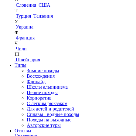
Словения
США
Т
Турция
Танзания
У
Украина
Ф
Франция
Ч
Чили
Ш
Швейцария
Типы
Зимние походы
Восхождения
Фрирайд
Школы альпинизма
Пешие походы
Корпоратив
С легким рюкзаком
Для детей и родителей
Сплавы - водные походы
Походы на выходные
Авторские туры
Отзывы