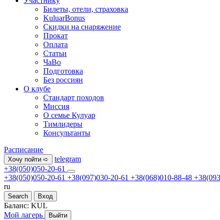
Участнику
Билеты, отели, страховка
KuluarBonus
Скидки на снаряжение
Прокат
Оплата
Статьи
ЧаВо
Подготовка
Без россиян
О клубе
Стандарт походов
Миссия
О семье Кулуар
Тимлидеры
Консультанты
Расписание
telegram
Хочу пойти ➪
+38(050)050-20-61
+38(050)050-20-61
+38(097)030-20-61
+38(068)010-88-48
+38(093
ru
Search
Вход
Баланс:
KUL
Мой лагерь
Выйти