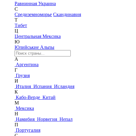
Равнинная Украина
С
Средиземноморье
Скандинавия
Т
Тибет
Ц
Центральная Мексика
Ю
Юлийськие Альпы
А
Аргентина
Г
Грузия
И
Италия
Испания
Исландия
К
Кабо-Верде
Китай
М
Мексика
Н
Намибия
Норвегия
Непал
П
Португалия
С