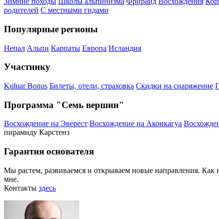
Зимние походы
Школы альпинизма
Фрирайд
Восхождения
Кор
родителей
С местными гидами
Популярные регионы
Непал
Альпи
Карпаты
Европа
Исландия
Участнику
Kuluar Bonus
Билеты, отели, страховка
Скидки на снаряжение
П
Программа "Семь вершин"
Восхождение на Эверест
Восхождение на Аконкагуа
Восхожден
пирамиду Карстенз
Гарантия основателя
Мы растем, развиваемся и открываем новые направления. Как и 
мне.
Контакты
здесь