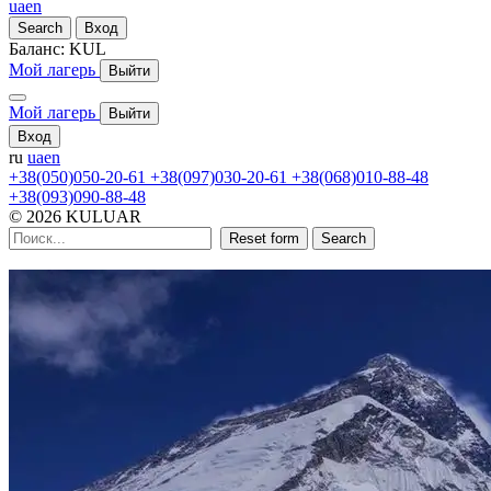
ua
en
Search
Вход
Баланс:
KUL
Мой лагерь
Выйти
Мой лагерь
Выйти
Вход
ru
ua
en
+38(050)050-20-61
+38(097)030-20-61
+38(068)010-88-48
+38(093)090-88-48
© 2026 KULUAR
Reset form
Search