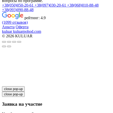
вопросы по программе.
+38(050)050-20-61
+38(097)030-20-61
+38(068)010-88-48
+38(093)090-88-48
рейтинг:
4.9
(1099 отзывов)
Анкета
Оферта
kuluar
k
u
l
u
a
r
p
o
h
o
d
.
c
o
m
© 2026 KULUAR
close pop-up
close pop-up
Заявка на участие