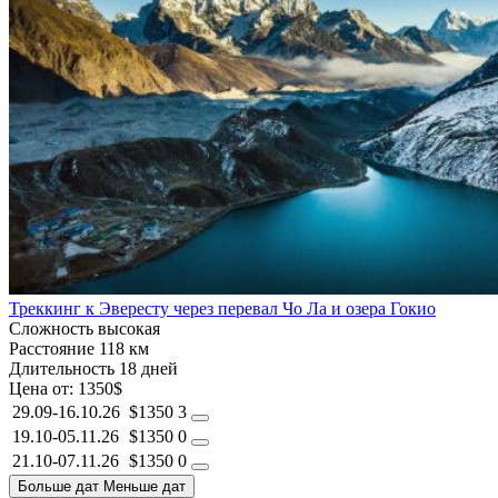
Треккинг к Эвересту через перевал Чо Ла и озера Гокио
Сложность
высокая
Расстояние
118 км
Длительность
18 дней
Цена от:
1350$
29.09-16.10.26
$1350
3
19.10-05.11.26
$1350
0
21.10-07.11.26
$1350
0
Больше дат
Меньше дат