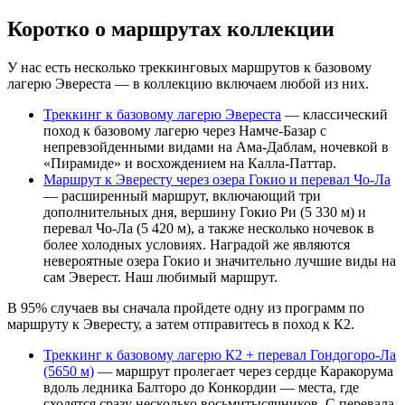
Коротко о маршрутах коллекции
У нас есть несколько треккинговых маршрутов к базовому
лагерю Эвереста — в коллекцию включаем любой из них.
Треккинг к базовому лагерю Эвереста
— классический
поход к базовому лагерю через Намче-Базар с
непревзойденными видами на Ама-Даблам, ночевкой в
«Пирамиде» и восхождением на Калла-Паттар.
Маршрут к Эвересту через озера Гокио и перевал Чо-Ла
— расширенный маршрут, включающий три
дополнительных дня, вершину Гокио Ри (5 330 м) и
перевал Чо-Ла (5 420 м), а также несколько ночевок в
более холодных условиях. Наградой же являются
невероятные озера Гокио и значительно лучшие виды на
сам Эверест. Наш любимый маршрут.
В 95% случаев вы сначала пройдете одну из программ по
маршруту к Эвересту, а затем отправитесь в поход к К2.
Треккинг к базовому лагерю К2 + перевал Гондогоро-Ла
(5650 м)
— маршрут пролегает через сердце Каракорума
вдоль ледника Балторо до Конкордии — места, где
сходятся сразу несколько восьмитысячников. С перевала