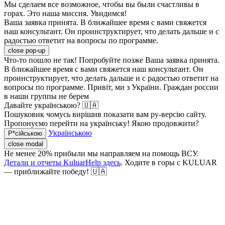
Мы сделаем все возможное, чтобы вы были счастливы в
горах. Это наша миссия. Увидимся!
Ваша заявка принята. В ближайшее время с вами свяжется
наш консультант. Он проинструктирует, что делать дальше и с
радостью ответит на вопросы по программе.
close pop-up
Что-то пошло не так! Попробуйте позже
Ваша заявка принята.
В ближайшее время с вами свяжется наш консультант. Он
проинструктирует, что делать дальше и с радостью ответит на
вопросы по программе.
Привіт, ми з України. Граждан россии
в наши группы не берем
Давайте українською? 🇺🇦
Пошуковик чомусь вирішив показати вам ру-версію сайту.
Пропонуємо перейти на українську! Якою продовжити?
Українською
Р*сійською
close modal
Не менее 20% прибыли мы направляем на помощь ВСУ.
Детали и отчеты KuluarHelp здесь
. Ходите в горы с KULUAR
— приближайте победу! 🇺🇦