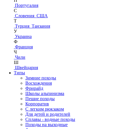
П
Португалия
С
Словения
США
Т
Турция
Танзания
У
Украина
Ф
Франция
Ч
Чили
Ш
Швейцария
Типы
Зимние походы
Восхождения
Фрирайд
Школы альпинизма
Пешие походы
Корпоратив
С легким рюкзаком
Для детей и родителей
Сплавы - водные походы
Походы на выходные