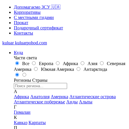
Допомагаємо ЗСУ 🇺🇦
Корпоративы
С местными гидами
Прокат
Подарочный сертификат
Контакты
kuluar
k
u
l
u
a
r
p
o
h
o
d
.
c
o
m
Куда
Части света
Все
Европа
Африка
Азия
Северная
Америка
Южная Америка
Антарктида
Регионы
Страны
А
Африка
Анатолия
Америка
Атлантические острова
Атлантическое побережье
Анды
Альпы
Г
Гималаи
К
Кавказ
Карпаты
П