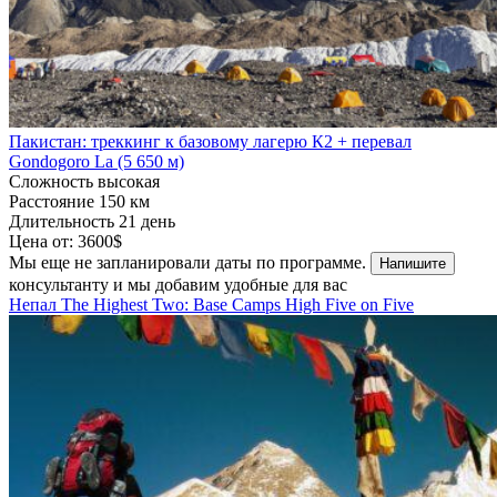
Пакистан: треккинг к базовому лагерю К2 + перевал
Gondogoro La (5 650 м)
Сложность
высокая
Расстояние
150 км
Длительность
21 день
Цена от:
3600$
Мы еще не запланировали даты по программе.
Напишите
консультанту и мы добавим удобные для вас
Непал
The Highest Two: Base Camps
High Five on Five