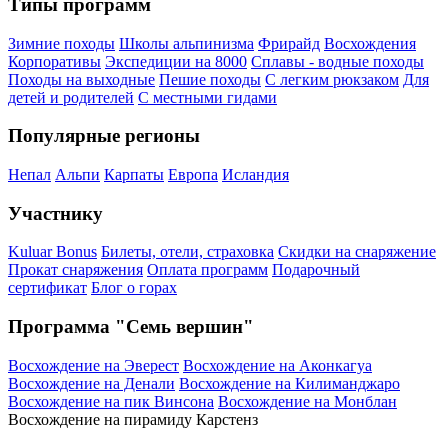
Типы программ
Зимние походы
Школы альпинизма
Фрирайд
Восхождения
Корпоративы
Экспедиции на 8000
Сплавы - водные походы
Походы на выходные
Пешие походы
С легким рюкзаком
Для
детей и родителей
С местными гидами
Популярные регионы
Непал
Альпи
Карпаты
Европа
Исландия
Участнику
Kuluar Bonus
Билеты, отели, страховка
Скидки на снаряжение
Прокат снаряжения
Оплата программ
Подарочный
сертификат
Блог о горах
Программа "Семь вершин"
Восхождение на Эверест
Восхождение на Аконкагуа
Восхождение на Денали
Восхождение на Килиманджаро
Восхождение на пик Винсона
Восхождение на Монблан
Восхождение на пирамиду Карстенз