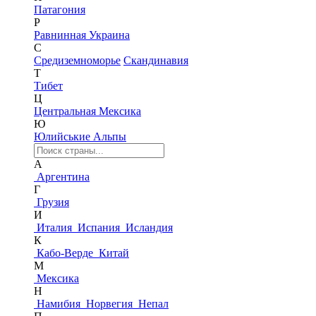
Патагония
Р
Равнинная Украина
С
Средиземноморье
Скандинавия
Т
Тибет
Ц
Центральная Мексика
Ю
Юлийськие Альпы
А
Аргентина
Г
Грузия
И
Италия
Испания
Исландия
К
Кабо-Верде
Китай
М
Мексика
Н
Намибия
Норвегия
Непал