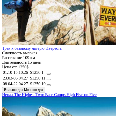
Трек к базовому лагерю Эвереста
Сложность
высокая
Расстояние
109 км
Длительность
15 дней
Цена от:
1250$
01.10-15.10.26
$1250
1
23.03-06.04.27
$1250
11
08.04-22.04.27
$1250
10
Больше дат
Меньше дат
Непал
The Highest Two: Base Camps
High Five on Five