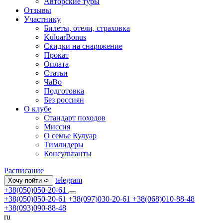
Авторские туры
Отзывы
Участнику
Билеты, отели, страховка
KuluarBonus
Скидки на снаряжение
Прокат
Оплата
Статьи
ЧаВо
Подготовка
Без россиян
О клубе
Стандарт походов
Миссия
О семье Кулуар
Тимлидеры
Консультанты
Расписание
telegram
Хочу пойти ➪
+38(050)050-20-61
+38(050)050-20-61
+38(097)030-20-61
+38(068)010-88-48
+38(093)090-88-48
ru