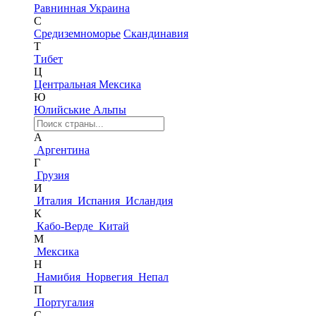
Равнинная Украина
С
Средиземноморье
Скандинавия
Т
Тибет
Ц
Центральная Мексика
Ю
Юлийськие Альпы
А
Аргентина
Г
Грузия
И
Италия
Испания
Исландия
К
Кабо-Верде
Китай
М
Мексика
Н
Намибия
Норвегия
Непал
П
Португалия
С