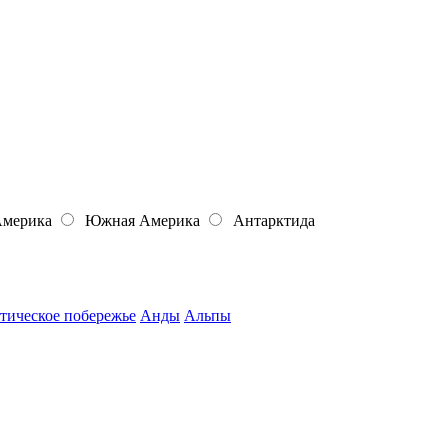
Америка
Южная Америка
Антарктида
тическое побережье
Анды
Альпы