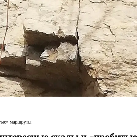
итые» маршруты
 интересные скалы и «пробит