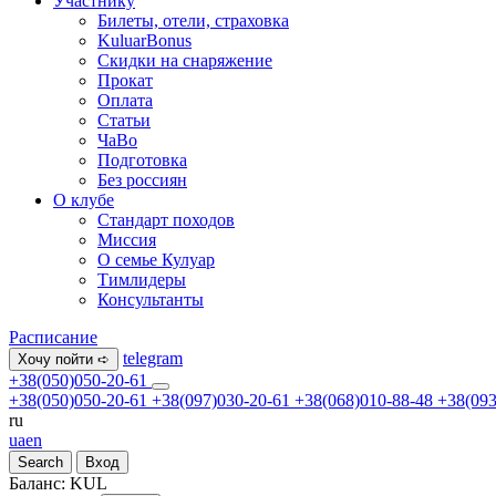
Участнику
Билеты, отели, страховка
KuluarBonus
Скидки на снаряжение
Прокат
Оплата
Статьи
ЧаВо
Подготовка
Без россиян
О клубе
Стандарт походов
Миссия
О семье Кулуар
Тимлидеры
Консультанты
Расписание
telegram
Хочу пойти ➪
+38(050)050-20-61
+38(050)050-20-61
+38(097)030-20-61
+38(068)010-88-48
+38(093
ru
ua
en
Search
Вход
Баланс:
KUL