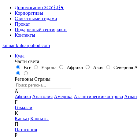
Допомагаємо ЗСУ 🇺🇦
Корпоративы
С местными гидами
Прокат
Подарочный сертификат
Контакты
kuluar
k
u
l
u
a
r
p
o
h
o
d
.
c
o
m
Куда
Части света
Все
Европа
Африка
Азия
Северная 
Регионы
Страны
А
Африка
Анатолия
Америка
Атлантические острова
Атлан
Г
Гималаи
К
Кавказ
Карпаты
П
Патагония
Р