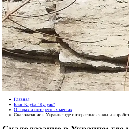
Главная
Блог Клуба "Кулуар"
О горах и интересных местах
Скалолазание в Украине: где интересные скалы и «проб
Скалолазание в Украине: где