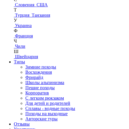
Словения
США
Т
Турция
Танзания
У
Украина
Ф
Франция
Ч
Чили
Ш
Швейцария
Типы
Зимние походы
Восхождения
Фрирайд
Школы альпинизма
Пешие походы
Корпоратив
С легким рюкзаком
Для детей и родителей
Сплавы - водные походы
Походы на выходные
Авторские туры
Отзывы