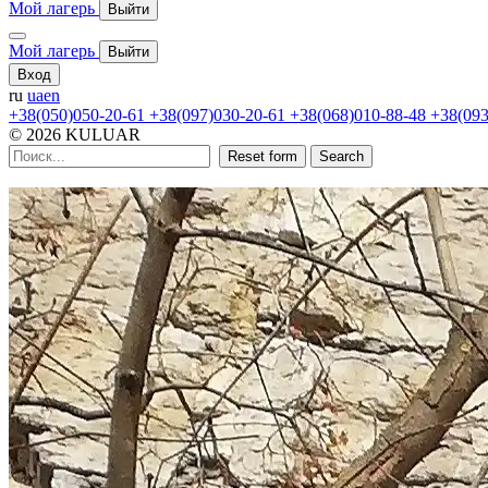
Мой лагерь
Выйти
Мой лагерь
Выйти
Вход
ru
ua
en
+38(050)050-20-61
+38(097)030-20-61
+38(068)010-88-48
+38(093
© 2026 KULUAR
Reset form
Search