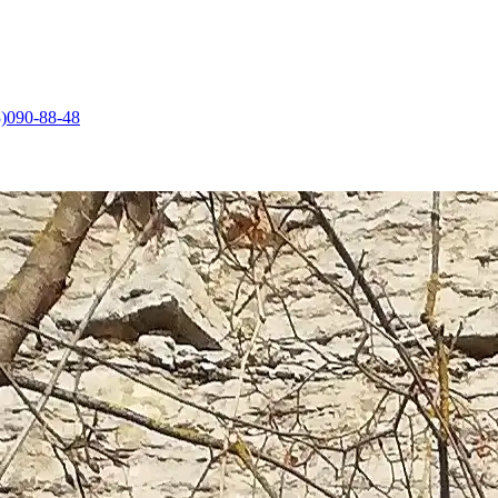
)090-88-48