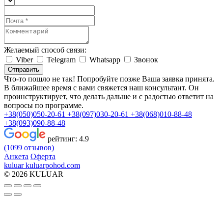
Желаемый способ связи:
Viber
Telegram
Whatsapp
Звонок
Отправить
Что-то пошло не так! Попробуйте позже
Ваша заявка принята.
В ближайшее время с вами свяжется наш консультант. Он
проинструктирует, что делать дальше и с радостью ответит на
вопросы по программе.
+38(050)050-20-61
+38(097)030-20-61
+38(068)010-88-48
+38(093)090-88-48
рейтинг:
4.9
(1099 отзывов)
Анкета
Оферта
kuluar
k
u
l
u
a
r
p
o
h
o
d
.
c
o
m
© 2026 KULUAR