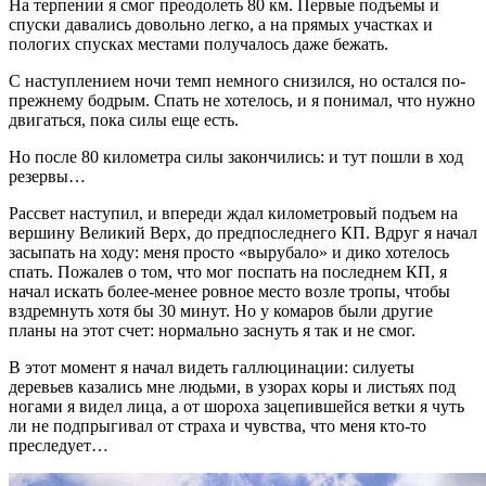
На терпении я смог преодолеть 80 км. Первые подъемы и
спуски давались довольно легко, а на прямых участках и
пологих спусках местами получалось даже бежать.
С наступлением ночи темп немного снизился, но остался по-
прежнему бодрым. Спать не хотелось, и я понимал, что нужно
двигаться, пока силы еще есть.
Но после 80 километра силы закончились: и тут пошли в ход
резервы…
Рассвет наступил, и впереди ждал километровый подъем на
вершину Великий Верх, до предпоследнего КП. Вдруг я начал
засыпать на ходу: меня просто «вырубало» и дико хотелось
спать. Пожалев о том, что мог поспать на последнем КП, я
начал искать более-менее ровное место возле тропы, чтобы
вздремнуть хотя бы 30 минут. Но у комаров были другие
планы на этот счет: нормально заснуть я так и не смог.
В этот момент я начал видеть галлюцинации: силуеты
деревьев казались мне людьми, в узорах коры и листьях под
ногами я видел лица, а от шороха зацепившейся ветки я чуть
ли не подпрыгивал от страха и чувства, что меня кто-то
преследует…