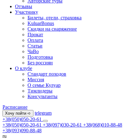
Авторские туры
Отзывы
Участнику
Билеты, отели, страховка
KuluarBonus
Скидки на снаряжение
Прокат
Оплата
Статьи
ЧаВо
Подготовка
Без россиян
О клубе
Стандарт походов
Миссия
О семье Кулуар
Тимлидеры
Консультанты
Расписание
telegram
Хочу пойти ➪
+38(050)050-20-61
+38(050)050-20-61
+38(097)030-20-61
+38(068)010-88-48
+38(093)090-88-48
ru