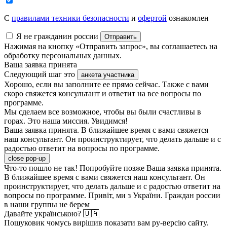
C
правилами техники безопасности
и
офертой
ознакомлен
Я не гражданин россии
Отправить
Нажимая на кнопку «Отправить запрос», вы соглашаетесь на
обработку персональных данных.
Ваша заявка принята
Следующий шаг это
анкета участника
Хорошо, если вы заполните ее прямо сейчас. Также с вами
скоро свяжется консультант и ответит на все вопросы по
программе.
Мы сделаем все возможное, чтобы вы были счастливы в
горах. Это наша миссия. Увидимся!
Ваша заявка принята. В ближайшее время с вами свяжется
наш консультант. Он проинструктирует, что делать дальше и с
радостью ответит на вопросы по программе.
close pop-up
Что-то пошло не так! Попробуйте позже
Ваша заявка принята.
В ближайшее время с вами свяжется наш консультант. Он
проинструктирует, что делать дальше и с радостью ответит на
вопросы по программе.
Привіт, ми з України. Граждан россии
в наши группы не берем
Давайте українською? 🇺🇦
Пошуковик чомусь вирішив показати вам ру-версію сайту.