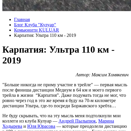
Главная
Блог Клуба "Кулуар"
Комьюнити KULUAR
Карпатия: Ультра 110 км - 2019
Карпатия: Ультра 110 км -
2019
Автор: Максим Хомякевич
"Больше никогда не приму участие в трейле" — первая мысль
после финиша дистанции Медиум в 64 км и моего первого
трейла в жизни “Карпатия”. Даже подумать тогда не мог, что
ровно через год в это же время я буду на 70-м километре
дистанции Ультра, где-то посреди Боржавского хребта…
Не буду скрывать, что на эту мысль меня подтолкнули мои
коллеги из клуба Кулуар —
Андрей Пылыпюк
,
Марина
Ходырева
и
Юля Юрасова
— которые преодолели дистанцию