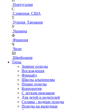
П
Португалия
С
Словения
США
Т
Турция
Танзания
У
Украина
Ф
Франция
Ч
Чили
Ш
Швейцария
Типы
Зимние походы
Восхождения
Фрирайд
Школы альпинизма
Пешие походы
Корпоратив
С легким рюкзаком
Для детей и родителей
Сплавы - водные походы
Походы на выходные