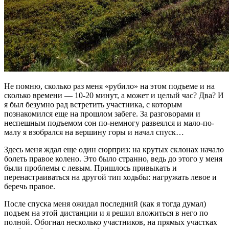
Не помню, сколько раз меня «рубило» на этом подъеме и на
сколько времени — 10-20 минут, а может и целый час? Два? И
я был безумно рад встретить участника, с которым
познакомился еще на прошлом забеге. За разговорами и
неспешным подъемом сон по-немногу развеялся и мало-по-
малу я взобрался на вершину горы и начал спуск…
Здесь меня ждал еще один сюрприз: на крутых склонах начало
болеть правое колено. Это было странно, ведь до этого у меня
были проблемы с левым. Пришлось привыкать и
перенастраиваться на другой тип ходьбы: нагружать левое и
беречь правое.
После спуска меня ожидал последний (как я тогда думал)
подъем на этой дистанции и я решил вложиться в него по
полной. Обогнал несколько участников, на прямых участках