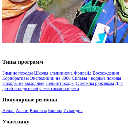
Типы программ
Зимние походы
Школы альпинизма
Фрирайд
Восхождения
Корпоративы
Экспедиции на 8000
Сплавы - водные походы
Походы на выходные
Пешие походы
С легким рюкзаком
Для
детей и родителей
С местными гидами
Популярные регионы
Непал
Альпи
Карпаты
Европа
Исландия
Участнику