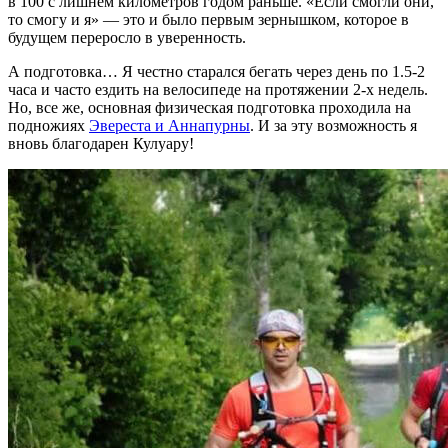
в 100 с лишнем километров годом раньше. «Если смогли они,
то смогу и я» — это и было первым зернышком, которое в
будущем переросло в уверенность.
А подготовка… Я честно старался бегать через день по 1.5-2
часа и часто ездить на велосипеде на протяжении 2-х недель.
Но, все же, основная физическая подготовка проходила на
подножиях
Эвереста и Аннапурны
. И за эту возможность я
вновь благодарен Кулуару!