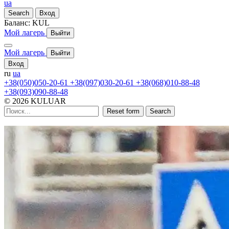
ua
Search
Вход
Баланс:
KUL
Мой лагерь
Выйти
Мой лагерь
Выйти
Вход
ru
ua
+38(050)050-20-61
+38(097)030-20-61
+38(068)010-88-48
+38(093)090-88-48
© 2026 KULUAR
Reset form
Search