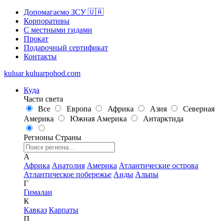
Допомагаємо ЗСУ 🇺🇦
Корпоративы
С местными гидами
Прокат
Подарочный сертификат
Контакты
kuluar
k
u
l
u
a
r
p
o
h
o
d
.
c
o
m
Куда
Части света
Все
Европа
Африка
Азия
Северная
Америка
Южная Америка
Антарктида
Регионы
Страны
А
Африка
Анатолия
Америка
Атлантические острова
Атлантическое побережье
Анды
Альпы
Г
Гималаи
К
Кавказ
Карпаты
П