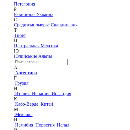
Патагония
Р
Равнинная Украина
С
Средиземноморье
Скандинавия
Т
Тибет
Ц
Центральная Мексика
Ю
Юлийськие Альпы
А
Аргентина
Г
Грузия
И
Италия
Испания
Исландия
К
Кабо-Верде
Китай
М
Мексика
Н
Намибия
Норвегия
Непал