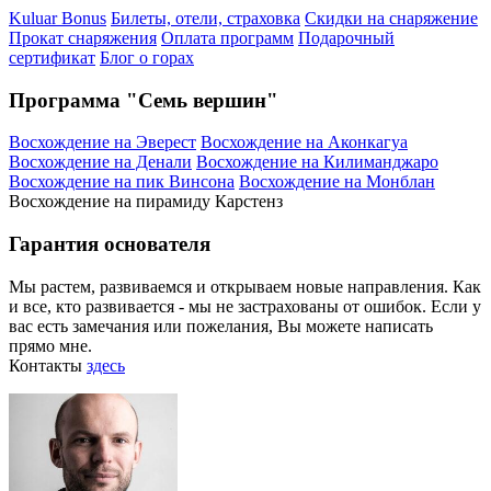
Kuluar Bonus
Билеты, отели, страховка
Скидки на снаряжение
Прокат снаряжения
Оплата программ
Подарочный
сертификат
Блог о горах
Программа "Семь вершин"
Восхождение на Эверест
Восхождение на Аконкагуа
Восхождение на Денали
Восхождение на Килиманджаро
Восхождение на пик Винсона
Восхождение на Монблан
Восхождение на пирамиду Карстенз
Гарантия основателя
Мы растем, развиваемся и открываем новые направления. Как
и все, кто развивается - мы не застрахованы от ошибок. Если у
вас есть замечания или пожелания, Вы можете написать
прямо мне.
Контакты
здесь