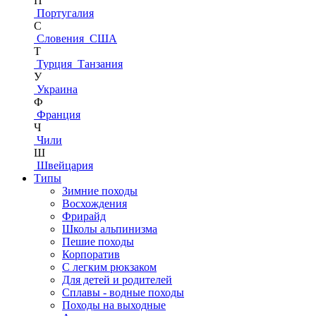
П
Португалия
С
Словения
США
Т
Турция
Танзания
У
Украина
Ф
Франция
Ч
Чили
Ш
Швейцария
Типы
Зимние походы
Восхождения
Фрирайд
Школы альпинизма
Пешие походы
Корпоратив
С легким рюкзаком
Для детей и родителей
Сплавы - водные походы
Походы на выходные