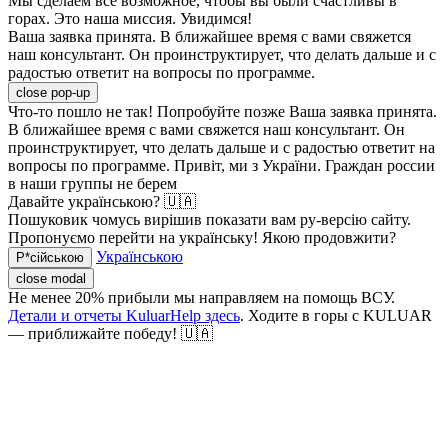
Мы сделаем все возможное, чтобы вы были счастливы в
горах. Это наша миссия. Увидимся!
Ваша заявка принята. В ближайшее время с вами свяжется
наш консультант. Он проинструктирует, что делать дальше и с
радостью ответит на вопросы по программе.
close pop-up
Что-то пошло не так! Попробуйте позже
Ваша заявка принята.
В ближайшее время с вами свяжется наш консультант. Он
проинструктирует, что делать дальше и с радостью ответит на
вопросы по программе.
Привіт, ми з України. Граждан россии
в наши группы не берем
Давайте українською? 🇺🇦
Пошуковик чомусь вирішив показати вам ру-версію сайту.
Пропонуємо перейти на українську! Якою продовжити?
Українською
Р*сійською
close modal
Не менее 20% прибыли мы направляем на помощь ВСУ.
Детали и отчеты KuluarHelp здесь
. Ходите в горы с KULUAR
— приближайте победу! 🇺🇦