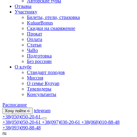
Авторские туры
Отзывы
Участнику
Билеты, отели, страховка
KuluarBonus
Скидки на снаряжение
Прокат
Оплата
Статьи
ЧаВо
Подготовка
Без россиян
О клубе
Стандарт походов
Миссия
О семье Кулуар
Тимлидеры
Консультанты
Расписание
telegram
Хочу пойти ➪
+38(050)050-20-61
+38(050)050-20-61
+38(097)030-20-61
+38(068)010-88-48
+38(093)090-88-48
ru