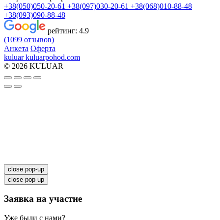
+38(050)050-20-61
+38(097)030-20-61
+38(068)010-88-48
+38(093)090-88-48
рейтинг:
4.9
(1099 отзывов)
Анкета
Оферта
kuluar
k
u
l
u
a
r
p
o
h
o
d
.
c
o
m
© 2026 KULUAR
close pop-up
close pop-up
Заявка на участие
Уже были с нами?