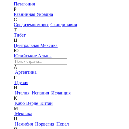
Патагония
Р
Равнинная Украина
С
Средиземноморье
Скандинавия
Т
Тибет
Ц
Центральная Мексика
Ю
Юлийськие Альпы
А
Аргентина
Г
Грузия
И
Италия
Испания
Исландия
К
Кабо-Верде
Китай
М
Мексика
Н
Намибия
Норвегия
Непал