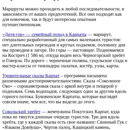
Маршруты можно проходить в любой последовательности, в
зависимости от ваших предпочтений. Все они подходят как
для новичков, так и будут интересны опытным
путешественникам.
«Дитя гор» — семейный поход в Карпаты
— маршрут,
специально разработанный для самых маленьких туристов:
нет длительных переходов и крутых подъемов, половину дня
мы проводим в лагере. Но горы — настоящие. Поднимаемся
на Кострич (1 586 м), откуда виден весь Черногорский хребет
и Говерла. По дороге – черничные поляны, гуцульские стада и
мастер-классы от тимлидера: палатки, костёр, узлы, карты.
Удивительные скалы Карпат
– программа насыщена
различными достопримечательностями. Скала «Соколиное
Око» – сорокаметровая скала с аркой внутри и пещерой у
подножия. Семь водопадов, следующих один за другим вдоль
горного потока. Буковинские Карпаты, которые выглядят
совсем иначе, чем все, что вы видели до этого.
Сокольский хребет
— жемчужина Покутских Карпат, куда
пока не тянутся длинные очереди туристов. Три дня вдоль
хребта, где у каждой скалы есть свое название: Свинный Гук с
«Языком Довбуша», Чертов палец, Кашицкий камень,