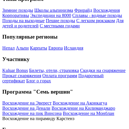
Зимние походы
Школы альпинизма
Фрирайд
Восхождения
Корпоративы
Экспедиции на 8000
Сплавы - водные походы
Походы на выходные
Пешие походы
С легким рюкзаком
Для
детей и родителей
С местными гидами
Популярные регионы
Непал
Альпи
Карпаты
Европа
Исландия
Участнику
Kuluar Bonus
Билеты, отели, страховка
Скидки на снаряжение
Прокат снаряжения
Оплата программ
Подарочный
сертификат
Блог о горах
Программа "Семь вершин"
Восхождение на Эверест
Восхождение на Аконкагуа
Восхождение на Денали
Восхождение на Килиманджаро
Восхождение на пик Винсона
Восхождение на Монблан
Восхождение на пирамиду Карстенз