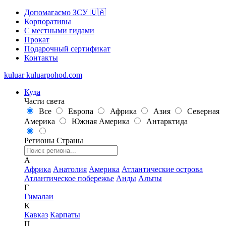
Допомагаємо ЗСУ 🇺🇦
Корпоративы
С местными гидами
Прокат
Подарочный сертификат
Контакты
kuluar
k
u
l
u
a
r
p
o
h
o
d
.
c
o
m
Куда
Части света
Все
Европа
Африка
Азия
Северная
Америка
Южная Америка
Антарктида
Регионы
Страны
А
Африка
Анатолия
Америка
Атлантические острова
Атлантическое побережье
Анды
Альпы
Г
Гималаи
К
Кавказ
Карпаты
П