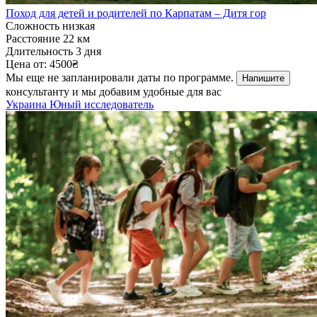
Поход для детей и родителей по Карпатам – Дитя гор
Сложность
низкая
Расстояние
22 км
Длительность
3 дня
Цена от:
4500₴
Мы еще не запланировали даты по программе.
Напишите
консультанту и мы добавим удобные для вас
Украина
Юный исследователь