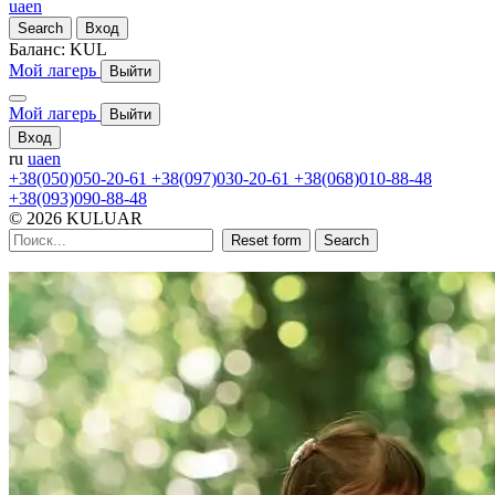
ua
en
Search
Вход
Баланс:
KUL
Мой лагерь
Выйти
Мой лагерь
Выйти
Вход
ru
ua
en
+38(050)050-20-61
+38(097)030-20-61
+38(068)010-88-48
+38(093)090-88-48
© 2026 KULUAR
Reset form
Search