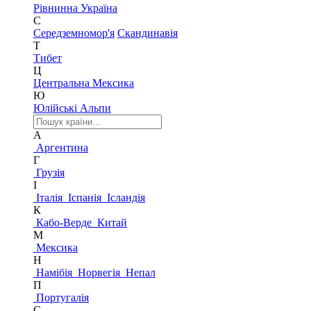
Рівнинна Україна
С
Середземномор'я
Скандинавія
Т
Тибет
Ц
Центральна Мексика
Ю
Юлійські Альпи
А
Аргентина
Г
Грузія
І
Італія
Іспанія
Ісландія
К
Кабо-Верде
Китай
М
Мексика
Н
Намібія
Норвегія
Непал
П
Португалія
С