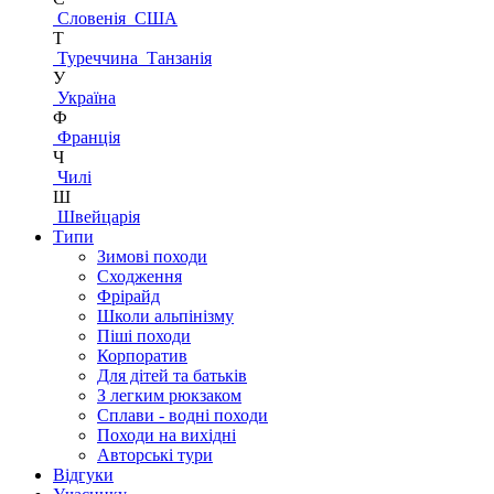
Словенія
США
Т
Туреччина
Танзанія
У
Україна
Ф
Франція
Ч
Чилі
Ш
Швейцарія
Типи
Зимові походи
Сходження
Фрірайд
Школи альпінізму
Піші походи
Корпоратив
Для дітей та батьків
З легким рюкзаком
Сплави - водні походи
Походи на вихідні
Авторські тури
Відгуки