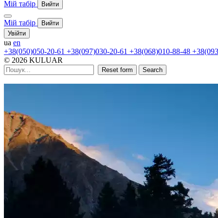
Мій табір
Вийти
Мій табір
Вийти
Увійти
ua
en
+38(050)050-20-61
+38(097)030-20-61
+38(068)010-88-48
+38(093
© 2026 KULUAR
Reset form
Search