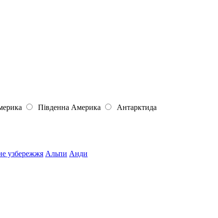
мерика
Південна Америка
Антарктида
не узбережжя
Альпи
Анди