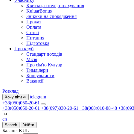
Учаснику
Квитки, готелі, страхування
KuluarBonus
Знижки на спорядження
Прокат
Оплата
Статті
Питання
Підготовка
Про клуб
Стандарт походів
Місія
Про сім'ю Кулуар
Тимлідери
Консультанти
Вакансії
Розклад
telegram
Хочу піти ➪
+38(050)050-20-61
+38(050)050-20-61
+38(097)030-20-61
+38(068)010-88-48
+38(093
ua
en
Search
Увійти
Баланс:
KUL