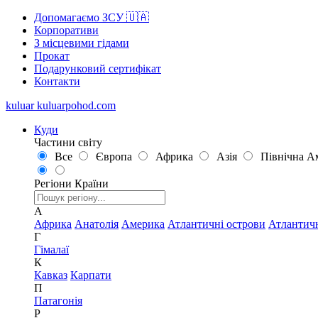
Допомагаємо ЗСУ 🇺🇦
Корпоративи
З місцевими гідами
Прокат
Подарунковий сертифікат
Контакти
kuluar
k
u
l
u
a
r
p
o
h
o
d
.
c
o
m
Куди
Частини світу
Все
Європа
Африка
Азія
Північна А
Регіони
Країни
А
Африка
Анатолія
Америка
Атлантичні острови
Атлантич
Г
Гімалаї
К
Кавказ
Карпати
П
Патагонія
Р