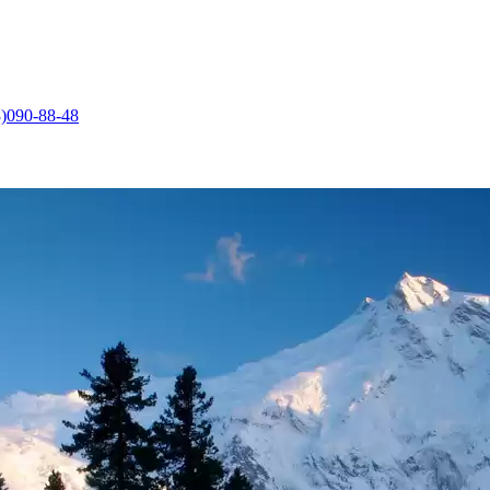
)090-88-48