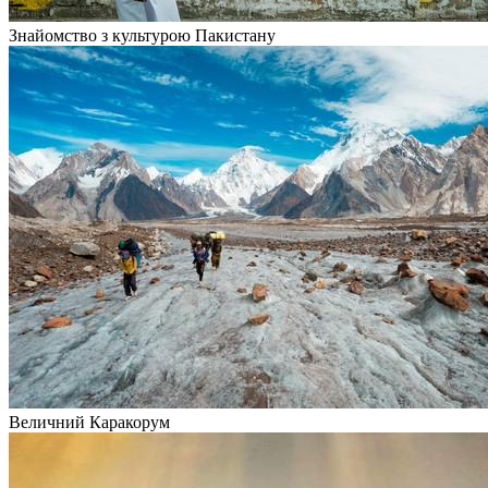
Знайомство з культурою Пакистану
Величний Каракорум