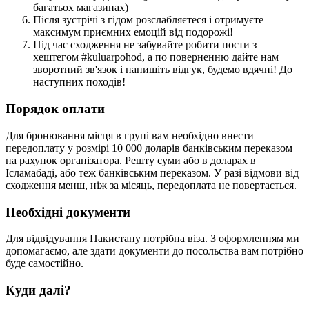
багатьох магазинах)
Після зустрічі з гідом розслабляєтеся і отримуєте
максимум приємних емоцій від подорожі!
Під час сходження не забувайте робити пости з
хештегом #kuluarpohod, а по поверненню дайте нам
зворотний зв'язок і напишіть відгук, будемо вдячні! До
наступних походів!
Порядок оплати
Для бронювання місця в групі вам необхідно внести
передоплату у розмірі 10 000 доларів банківським переказом
на рахунок організатора. Решту суми або в доларах в
Ісламабаді, або теж банківським переказом. У разі відмови від
сходження менш, ніж за місяць, передоплата не повертається.
Необхідні документи
Для відвідування Пакистану потрібна віза. З оформленням ми
допомагаємо, але здати документи до посольства вам потрібно
буде самостійно.
Куди далі?