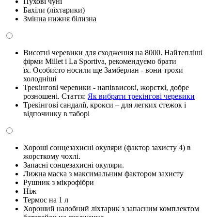
Пухові чуні
Бахіли (ліхтарики)
Змінна нижня білизна
Висотні черевики для сходження на 8000. Найтепліші
фірми Millet і La Sportiva, рекомендуємо брати
їх. Особисто
носили
ще
Замберлан
-
вони
трохи
холодніші
Трекінгові черевики - напіввисокі, жорсткі, добре
розношені. Стаття:
Як вибрати трекінгові черевики
Трекінгові сандалії, крокси – для легких стежок і
відпочинку в таборі
Хороші сонцезахисні окуляри (фактор захисту 4) в
жорсткому чохлі.
Запасні сонцезахисні окуляри.
Лижна маска з максимальним фактором захисту
Рушник з мікрофібри
Ніж
Термос на 1 л
Хороший налобний ліхтарик з запасним комплектом