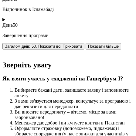
Відпочинок в Ісламабаді
День
50
Завершення програми
Загалом днів: 50. Показати всі
Приховати
Показати більше
Зверніть увагу
Як взяти участь у сходженні на Гашербрум I?
Вибираєте бажані дати, залишаєте заявку і заповнюєте
анкету
З вами зв'язується менеджер, консультує за програмою і
дає реквізити для передоплати
Ви вносите передоплату – вітаємо, місце за вами
заброньовано!
Менеджер дає добро і ви купуєте квитки в
Пакистан
Оформляєте страховку (допоможемо, підкажемо) і
збираєте спорядження (у нас є знижки для учасників у