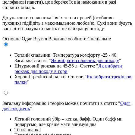
целофанові пакети), це вбереже їх від намокання в разі
сильних опадів.
До упаковки спальника і всіх теплих речей (особливо
пухових) підійдіть з максимальною любов'ю. Сухі вони будуть
вас гріти і радувати навіть в не найкращу погоду.
Основне
Одяг
Взуття
Важливе особисте
Спеціальне
Теплий спальник. Температура комфорту -25 - 40.
Загальна стаття: "
Як вибрати спальник для походу
"
Штурмовий рюкзак на 45-55 л. Стаття: "
Як вибрати
рюкзак для походу в гори
"
Хороші трекінгові палки. Стаття: "
Як вибрати трекінгові
палки
"
Загальну інформацію і теорію можна почитати в статті: "
Одяг
для сходжень
".
Легкий головний убір – кепка, бафф. Один бафф ми
подаруємо, але краще мати мінімум два
Тепла шапка