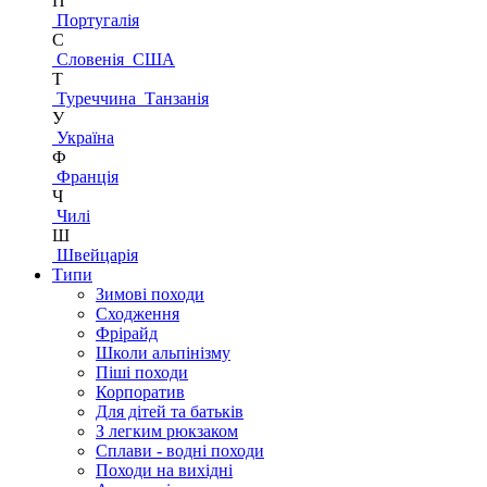
П
Португалія
С
Словенія
США
Т
Туреччина
Танзанія
У
Україна
Ф
Франція
Ч
Чилі
Ш
Швейцарія
Типи
Зимові походи
Сходження
Фрірайд
Школи альпінізму
Піші походи
Корпоратив
Для дітей та батьків
З легким рюкзаком
Сплави - водні походи
Походи на вихідні