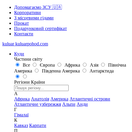
Допомагаємо ЗСУ 🇺🇦
Корпоративи
З місцевими гідами
Прокат
Подарунковий сертифікат
Контакти
kuluar
k
u
l
u
a
r
p
o
h
o
d
.
c
o
m
Куди
Частини світу
Все
Європа
Африка
Азія
Північна
Америка
Південна Америка
Антарктида
Регіони
Країни
А
Африка
Анатолія
Америка
Атлантичні острови
Атлантичне узбережжя
Альпи
Анди
Г
Гімалаї
К
Кавказ
Карпати
П