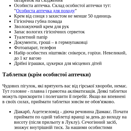
батарейок на сходження
Особиста аптечка. Склад особистої аптечки тут:
"
Особиста аптечка для походу
"
Крем від сонця з захистом не менше 50 одиниць
Гігієнічна губна помада
Зволожуючий крем для рук
Запас вологих гігієнічних серветок
Туалетний папір
Документи, гроші – в гермоупаковці
Фотоапарат, телефон
Набір особистих ніштяків: снікерси, горіхи. Невеликий,
до 1 кг вагою
Дрібні іграшки, цукерки для місцевих дітей
Таблетки (крім особистої аптечки)
Чудових пігулок, які врятують вас від гірської хвороби, немає.
Тут головне - плавна і грамотна акліматизація. Деякі таблетки
можуть прискорити і полегшити її перебіг. Якщо ви впевнені
в своїх силах, приймати таблетки зовсім не обов'язково.
Діакарб, Ацетезеломід - діюча речовина Діамакс. Почати
приймати по одній таблетці вранці за день до виходу на
висоту (після прильоту в Луклу). Сечогінний засіб,
знижує внутрішній тиск. За нашими особистими