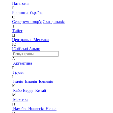
Патагонія
Р
Рівнинна Україна
С
Середземномор'я
Скандинавія
Т
Тибет
Ц
Центральна Мексика
Ю
Юлійські Альпи
А
Аргентина
Г
Грузія
І
Італія
Іспанія
Ісландія
К
Кабо-Верде
Китай
М
Мексика
Н
Намібія
Норвегія
Непал