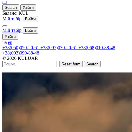
en
Search
Увійти
Баланс:
KUL
Мій табір
Вийти
Мій табір
Вийти
Увійти
ua
en
+38(050)050-20-61
+38(097)030-20-61
+38(068)010-88-48
+38(093)090-88-48
© 2026 KULUAR
Reset form
Search