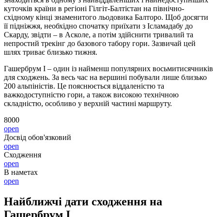
куточків країни в регіоні Гілгіт-Балтістан на північно-
східному кінці знаменитого льодовика Балторо. Щоб досягти
її підніжжя, необхідно спочатку приїхати з Ісламадабу до
Скарду, звідти – в Асколе, а потім здійснити тривалий та
непростий трекінг до базового табору гори. Зазвичай цей
шлях триває близько тижня.
Гашербрум I – один із найменш популярних восьмитисячників
для сходжень. За весь час на вершині побували лише близько
200 альпіністів. Це пояснюється віддаленістю та
важкодоступністю гори, а також високою технічною
складністю, особливо у верхній частині маршруту.
8000
open
Досвід обов'язковий
open
Сходження
open
В наметах
open
Найближчі дати сходження на
Гашербрум I