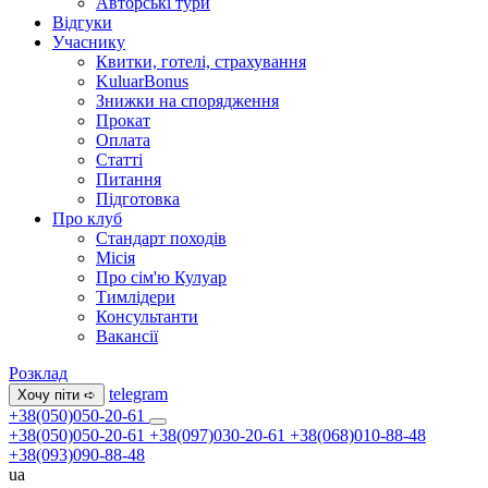
Авторські тури
Відгуки
Учаснику
Квитки, готелі, страхування
KuluarBonus
Знижки на спорядження
Прокат
Оплата
Статті
Питання
Підготовка
Про клуб
Стандарт походів
Місія
Про сім'ю Кулуар
Тимлідери
Консультанти
Вакансії
Розклад
telegram
Хочу піти ➪
+38(050)050-20-61
+38(050)050-20-61
+38(097)030-20-61
+38(068)010-88-48
+38(093)090-88-48
ua