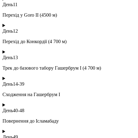
День
11
Перехід у Goro II (4500 м)
День
12
Перехід до Конкордії (4 700 м)
День
13
Трек до базового табору Гашербрум I (4 700 м)
День
14-39
Сходження на Гашербрум I
День
40-48
Повернення до Ісламабаду
День
49