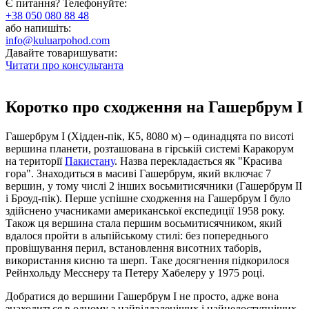
Є питання? Телефонуйте:
+38 050 080 88 48
або напишіть:
info@kuluarpohod.com
Давайте товаришувати:
Читати про консультанта
Коротко про сходження на Гашербрум I
Гашербрум I (Хідден-пік, К5, 8080 м) – одинадцята по висоті
вершина планети, розташована в гірській системі Каракорум
на території
Пакистану
. Назва перекладається як "Красива
гора". Знаходиться в масиві Гашербрум, який включає 7
вершин, у тому числі 2 інших восьмитисячники (Гашербрум II
і Броуд-пік). Перше успішне сходження на Гашербрум I було
здійснено учасниками американської експедиції 1958 року.
Також ця вершина стала першим восьмитисячником, який
вдалося пройти в альпійському стилі: без попереднього
провішування перил, встановлення висотних таборів,
використання кисню та шерп. Таке досягнення підкорилося
Рейнхольду Месснеру та Петеру Хабелеру у 1975 році.
Добратися до вершини Гашербрум I не просто, адже вона
знаходиться в одному з найвіддаленіших і найнедоступніших