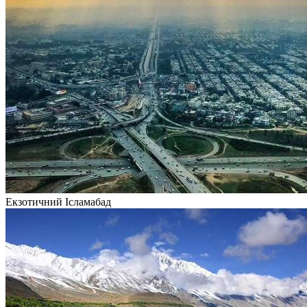
Екзотичний Ісламабад