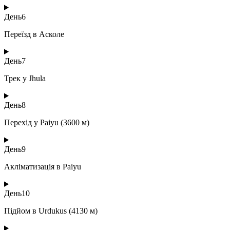
День
6
Переїзд в Асколе
День
7
Трек у Jhula
День
8
Перехід у Paiyu (3600 м)
День
9
Акліматизація в Paiyu
День
10
Підйом в Urdukus (4130 м)