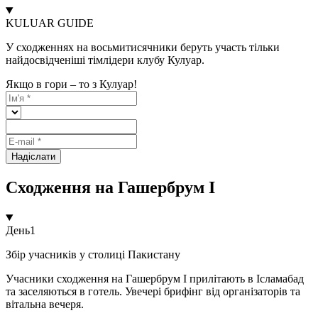
KULUAR GUIDE
У сходженнях на восьмитисячники беруть участь тільки
найдосвідченіші тімлідери клубу Кулуар.
Якщо в гори – то з Кулуар!
Надіслати
Сходження на Гашербрум I
День
1
Збір учасників у столиці Пакистану
Учасники сходження на Гашербрум I прилітають в Ісламабад
та заселяються в готель. Увечері брифінг від організаторів та
вітальна вечеря.