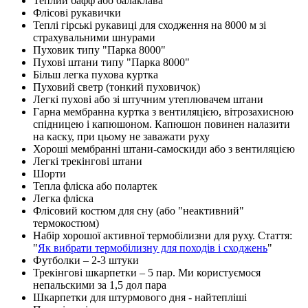
Теплий бафф або балаклава
Флісові рукавички
Теплі гірські рукавиці для сходження на 8000 м зі
страхувальними шнурами
Пуховик типу "Парка 8000"
Пухові штани типу "Парка 8000"
Більш легка пухова куртка
Пуховий светр (тонкий пуховичок)
Легкі пухові або зі штучним утеплювачем штани
Гарна мембранна куртка з вентиляцією, вітрозахисною
спідницею і капюшоном. Капюшон повинен налазити
на каску, при цьому не заважати руху
Хороші мембранні штани-самоскиди або з вентиляцією
Легкі трекінгові штани
Шорти
Тепла фліска або полартек
Легка фліска
Флісовий костюм для сну (або "неактивний"
термокостюм)
Набір хорошої активної термобілизни для руху. Стаття:
"
Як вибрати термобілизну для походів і сходжень
"
Футболки – 2-3 штуки
Трекінгові шкарпетки – 5 пар. Ми користуємося
непальскими за 1,5 дол пара
Шкарпетки
для
штурмового
дня
-
найтепліші