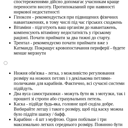
спостереженнями дійсно допомагає учасникам краще
переносити висоту. Протипоказаний при наявності
ниркової недостатності
Гіпоксен - рекомендується при підвищених фізичних
навантаженнях, в тому числі під час гірських сходжень
Вітаміни - підготують ваш організм до навантажень,
компенсують вітамінну недостатність у гірському
раціоні. Почати приймати за два тижні до старту.
Трентал - рекомендуємо почати приймати вже з
Катманду. Покращує кровопостачання периферії - будете
менше мерзнути
Нижня обв'язка - легка, з можливістю регулювання
розміру на ножних петлях і з декількома петлями-
поличками для карабінів. Фактично, всі сучасні системи
підійдуть.
Два вуса самостраховки - можуть бути як з мотузки, так і
прошиті зі стропи або страхувальних петель.
Каска - підійде будь-яка, головне щоб сиділа добре.
Вибирайте легшу і такого розміру, щоб під каску можна
було піддіти шапку / бафф.
Карабіни - 4 шт з муфтою. Один побільше і три
максимально легких середнього розміру. Повинно бути