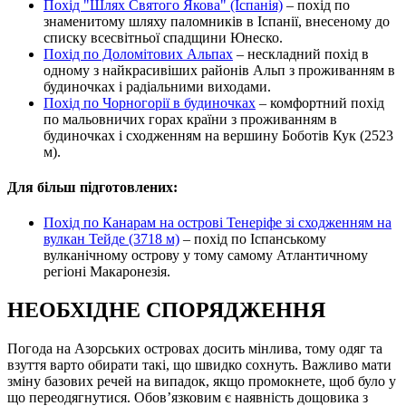
Похід "Шлях Святого Якова" (Іспанія)
– похід по
знаменитому шляху паломників в Іспанії, внесеному до
списку всесвітньої спадщини Юнеско.
Похід по Доломітових Альпах
– нескладний похід в
одному з найкрасивіших районів Альп з проживанням в
будиночках і радіальними виходами.
Похід по Чорногорії в будиночках
– комфортний похід
по мальовничих горах країни з проживанням в
будиночках і сходженням на вершину Боботів Кук (2523
м).
Для більш підготовлених:
Похід по Канарам на острові Тенеріфе зі сходженням на
вулкан Тейде (3718 м)
– похід по Іспанському
вулканічному острову у тому самому Атлантичному
регіоні Макаронезія.
НЕОБХІДНЕ СПОРЯДЖЕННЯ
Погода на Азорських островах досить мінлива, тому одяг та
взуття варто обирати такі, що швидко сохнуть. Важливо мати
зміну базових речей на випадок, якщо промокнете, щоб було у
що переодягнутися. Обов’язковим є наявність дощовика з