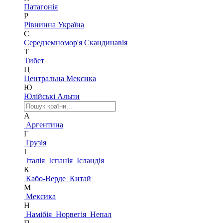
Патагонія
Р
Рівнинна Україна
С
Середземномор'я
Скандинавія
Т
Тибет
Ц
Центральна Мексика
Ю
Юлійські Альпи
А
Аргентина
Г
Грузія
І
Італія
Іспанія
Ісландія
К
Кабо-Верде
Китай
М
Мексика
Н
Намібія
Норвегія
Непал