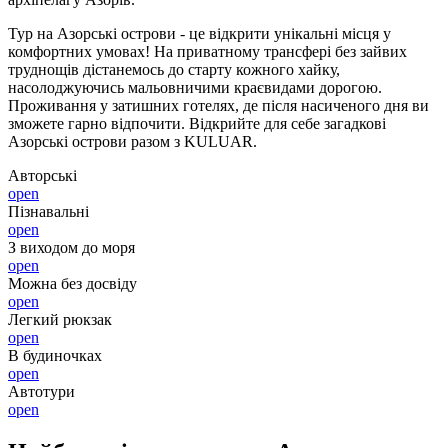
Тур на Азорські острови - це відкрити унікальні місця у
комфортних умовах! На приватному трансфері без зайвих
труднощів дістанемось до старту кожного хайку,
насолоджуючись мальовничими краєвидами дорогою.
Проживання у затишних готелях, де після насиченого дня ви
зможете гарно відпочити. Відкрийте для себе загадкові
Азорські острови разом з KULUAR.
Авторські
open
Пізнавальні
open
З виходом до моря
open
Можна без досвіду
open
Легкий рюкзак
open
В будиночках
open
Автотури
open