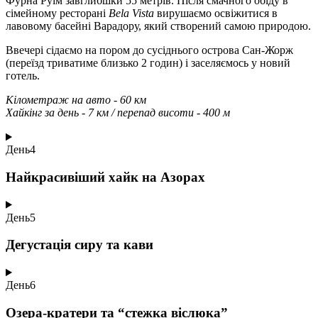
Фурна Руїм завглибшки 55 метрів. Після смачного обіду в
сімейному ресторані
Bela Vista
вирушаємо освіжитися в
лавовому басейні Варадору, який створений самою природою.
Ввечері сідаємо на пором до сусіднього острова Сан-Жорж
(переїзд триватиме близько 2 годин) і заселяємось у новий
готель.
Кілометраж на авто - 60 км
Хайкінг за день - 7 км / перепад висоти - 400 м
День
4
Найкрасивіший хайк на Азорах
День
5
Дегустація сиру та кави
День
6
Озера-кратери та “стежка віслюка”