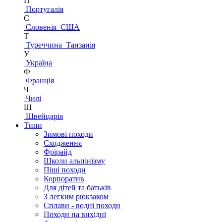
П
Португалія
С
Словенія
США
Т
Туреччина
Танзанія
У
Україна
Ф
Франція
Ч
Чилі
Ш
Швейцарія
Типи
Зимові походи
Сходження
Фрірайд
Школи альпінізму
Піші походи
Корпоратив
Для дітей та батьків
З легким рюкзаком
Сплави - водні походи
Походи на вихідні