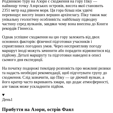
Родзинкою туру на Азори є сходження на гору Піку —
найвищу точку Азорських островів, висота якої становить
2351 метр над рівнем моря. Ця гора більш ніж удвічі
перевищує висоту інших вершин архіпелагу. Піку також має
унікальну геологічну особливість: найбільшу підводну
частину серед вулканів, завдяки чому вона внесена до Книги
рекордів Гіннесса.
Однак успішне сходження на цю гору залежить від двох
основних факторів: фізичної підготовки учасників і
сприятливих погодних умов. Через несприятливу погоду
маршрут іноді можуть зачинити або порадити відмовитися від
підйому. Деталі маршруту та підготовки наведені в описі
сьомого дня експедиції.
На початку подорожі тимлідер розповість про можливі ризики
та надасть необхідні рекомендації, щоб підготувати групу до
сходження. Слід зазначити, що Піку — це діючий вулкан, а
його кратер часто вкривають хмари, що додає атмосферності,
але також може ускладнити підйом.
День
1
Прибуття на Азори, острів Фаял