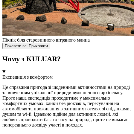
Пікнік біля старовинного вітряного млина
Показати всі
Приховати
Чому з KULUAR?
Експедиція з комфортом
Це справжня пригода зі щоденними активностями на природі
та вивченням унікальної природи вулканічного архіпелагу.
Проте наша експедиція проходитиме у максимально
комфортних умовах: хайки без рюкзаків, пересування на
автомобілях та проживання в затишних готелях зі сніданками,
душем та wi-fi. Ідеально підійде для активних людей, які
люблять проводити багато часу на природі, проте не вимагає
попереднього досвіду участі в походах.