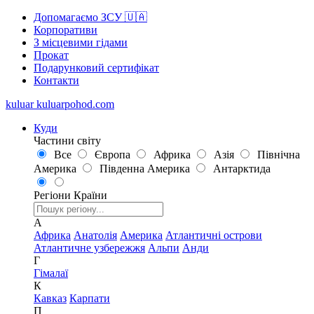
Допомагаємо ЗСУ 🇺🇦
Корпоративи
З місцевими гідами
Прокат
Подарунковий сертифікат
Контакти
kuluar
k
u
l
u
a
r
p
o
h
o
d
.
c
o
m
Куди
Частини світу
Все
Європа
Африка
Азія
Північна
Америка
Південна Америка
Антарктида
Регіони
Країни
А
Африка
Анатолія
Америка
Атлантичні острови
Атлантичне узбережжя
Альпи
Анди
Г
Гімалаї
К
Кавказ
Карпати
П