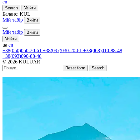
en
Search
Увійти
Баланс:
KUL
Мій табір
Вийти
Мій табір
Вийти
Увійти
ua
en
+38(050)050-20-61
+38(097)030-20-61
+38(068)010-88-48
+38(093)090-88-48
© 2026 KULUAR
Reset form
Search