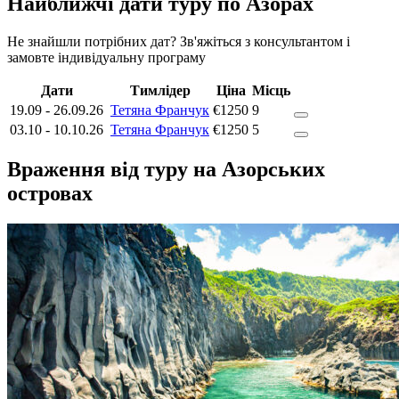
Найближчі дати туру по Азорах
Не знайшли потрібних дат? Зв'яжіться з консультантом і
замовте індивідуальну програму
Дати
Тимлідер
Ціна
Місць
19.09
-
26.09.26
Тетяна Франчук
€1250
9
03.10
-
10.10.26
Тетяна Франчук
€1250
5
Враження від туру на Азорських
островах