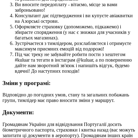
Ви вносите передоплату - вітаємо, місце за вами
заброньовано!
Консультант дає підтвердження і ви купуєте авіаквитки
на Азорські острови.
Оформляєте страховку (допоможемо, підкажемо) і
збираєте спорядження (у нас є знижки для учасників у
багатьох магазинах).
Зустрічаєтеся з тимлідером, розслабляєтеся і отримуєте
максимум приємних емоцій від подорожі!
Під час треку не забувайте робити пости з хештегом
#kuluar та тегати в інстаграм @kuluar, а по поверненню
дайте нам зворотний зв'язок і напишіть відгук, будемо
вдячні! До наступних походів!
Зміни у програмі:
Відповідно до погодних умов, стану та загальних побажань
групи, тимлідер має право вносити зміни у маршрут.
Документи:
Громадянам України для відвідування Португалії досить
біометричного паспорта, страховки і квитка назад (вас можуть
запитати ці документи в аеропорту). Громадянам інших країн