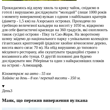
Прокидаємось від шуму хвиль та крику чайок, снідаємо в
готелі і вирушаємо досліджувати “молодий” (лише 1000 років
з моменту виверження) вулкан з одним з найбільших кратерів
(діаметр - 1,5 км) на Азорських островах. Проходячи по
гребінцю величезної кальдери на висоті у 1050 м, відкриємо
для себе фантастичні краєвиди на 360 градусів, які охоплюють
також сусідні острови - Піку та Сао-Жорж. На зворотному
шляху заїдемо до національного парку з унікальною колекцією
гігантських криптомерій (рідкісне хвойне вічнозелене дерево,
висота якого сягає 70 м). На обід вирушимо до типового
місцевого ресторану, аби скуштувати традиційні страви з
восьминога або тунця. О другій половині дня будемо
досліджувати мис Ріберінья та один з найкрасивіших пляжів
на острові - Алмошаріф.
Кілометраж на авто - 55 км
Хайкінг за день - 8 км / перепад висоти - 350 м.
День
3
Маяк, що пережив виверження вулкана