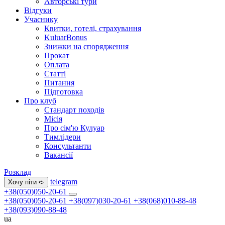
Авторські тури
Відгуки
Учаснику
Квитки, готелі, страхування
KuluarBonus
Знижки на спорядження
Прокат
Оплата
Статті
Питання
Підготовка
Про клуб
Стандарт походів
Місія
Про сім'ю Кулуар
Тимлідери
Консультанти
Вакансії
Розклад
telegram
Хочу піти ➪
+38(050)050-20-61
+38(050)050-20-61
+38(097)030-20-61
+38(068)010-88-48
+38(093)090-88-48
ua