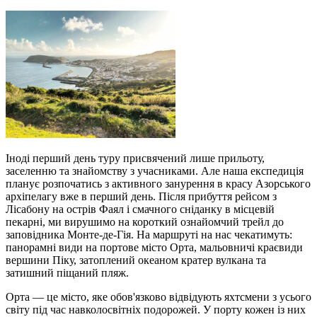
Іноді перший день туру присвячений лише прильоту,
заселенню та знайомству з учасниками. Але наша експедиція
планує розпочатись з активного занурення в красу Азорського
архіпелагу вже в перший день. Після прибуття рейсом з
Лісабону на острів Фаял і смачного сніданку в місцевій
пекарні, ми вирушимо на короткий ознайомчий трейл до
заповідника Монте-де-Гія. На маршруті на нас чекатимуть:
панорамні види на портове місто Орта, мальовничі краєвиди
вершини Піку, затоплений океаном кратер вулкана та
затишний піщаний пляж.
Орта — це місто, яке обов'язково відвідують яхтсмени з усього
світу під час навколосвітніх подорожей. У порту кожен із них