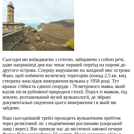
Сьогодні ми виїжджаємо з готелю, забираючи з собою речі,
адже наприкінці дня нас чекає перший переїзд на поромі до
другого острова. Спершу вирушаємо на західний мис острова
Фаял, щоб побачити величезну територію (понад 2,5 кв. км),
створену внаслідок виверження вулкана у 1958 році. Тут
вражає стійкість єдиної споруди - 70-метрового маяка, який
вцілів після руйнівної природної стихії. Поруч із маяком, під
землею, розташований музей вулканології, де зібрані
документальні свідчення цього виверження і в який ми
зайдемо.
Наш сьогоднішній трейл проходить вулканічним хребтом
через реліктовий ліс з ендемічними рослинами (азорський
лавр і верес). Він приведе нас до містичної лавової печери