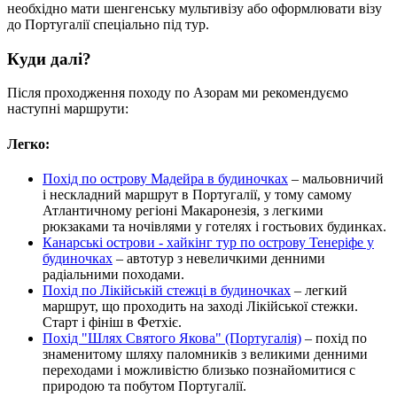
необхідно мати шенгенську мультивізу або оформлювати візу
до Португалії спеціально під тур.
Куди далі?
Після проходження походу по Азорам ми рекомендуємо
наступні маршрути:
Легко:
Похід по острову Мадейра в будиночках
– мальовничий
і нескладний маршрут в Португалії, у тому самому
Атлантичному регіоні Макаронезія, з легкими
рюкзаками та ночівлями у готелях і гостьових будинках.
Канарські острови - хайкінг тур по острову Тенеріфе у
будиночках
– автотур з невеличкими денними
радіальними походами.
Похід по Лікійській стежці в будиночках
– легкий
маршрут, що проходить на заході Лікійської стежки.
Старт і фініш в Фетхіє.
Похід "Шлях Святого Якова" (Португалія)
– похід по
знаменитому шляху паломників з великими денними
переходами і можливістю близько познайомитися с
природою та побутом Португалії.