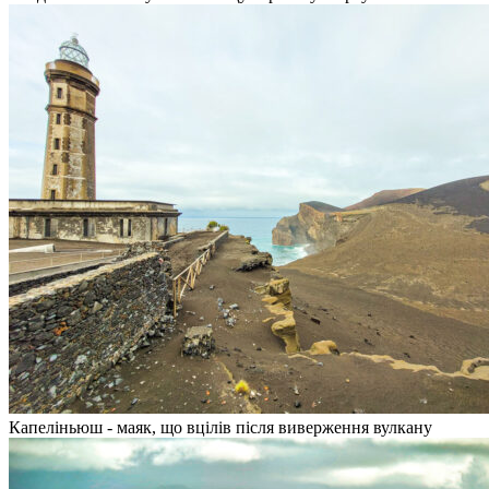
Капеліньюш - маяк, що вцілів після виверження вулкану