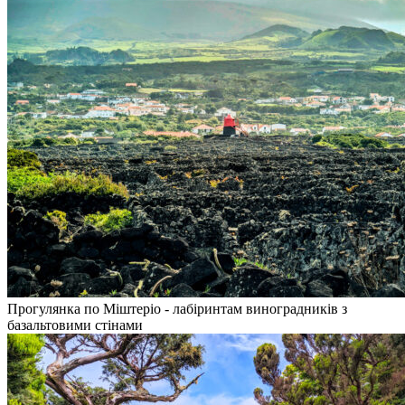
Прогулянка по Міштеріо - лабіринтам виноградників з
базальтовими стінами