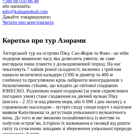
+380 68 010 88 48
або напишіть:
info@kuluarpohod.com
Давайте товаришувати:
Читати про консультанта
Коротко про тур Азорами
Авторський тур на острови Піку, Сао-Жорж та Фаял - це ніби
подорож машиною часу, яка дозволить уявити, як саме
виглядала наша планета у дольодовиковий період. На нас
чекатимуть 7 хайків різної складності, включно з трейлом
навколо величезної кальдери (1500 м діаметр та 400 м
глибини) та прогулянкою крізь лабіринти виноградників з
базальтовими стінами, що входять до світової спадщини
ЮНЕСКО. Родзинкою нашої подорожі (за умов сприятливих
погодних умов) стане сходження на діючий вулкан Піку
(висота – 2 351 м над рівнем моря, або 6 098 з дна океану), а
справжньою насолодою - зустріч сходу сонця поруч з вцілілим
маяком Капеліньюш та дегустація унікального вулканічного
вина. До того ж ми зможемо познайомитись із життям та
побутом остров’ян, історією їх виживання в ізоляції від решти
світу та сучасними заходами зі збереження унікальної природи
архіпелагу Азорів.