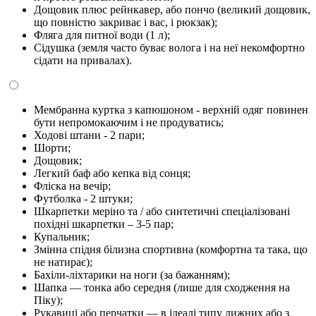
Дощовик плюс рейнкавер, або пончо (великий дощовик,
що повністю закриває і вас, і рюкзак);
Фляга для питної води (1 л);
Сідушка (земля часто буває волога і на неї некомфортно
сідати на привалах).
Мембранна куртка з капюшоном - верхній одяг повинен
бути непромокаючим і не продуватись;
Ходові штани - 2 пари;
Шорти;
Дощовик;
Легкий баф або кепка від сонця;
Фліска на вечір;
Футболка - 2 штуки;
Шкарпетки меріно та / або синтетичні спеціалізовані
похідні шкарпетки – 3-5 пар;
Купальник;
Змінна спідня білизна спортивна (комфортна та така, що
не натирає);
Бахіли-ліхтарики на ноги (за бажанням);
Шапка — тонка або середня (лише для сходження на
Піку);
Рукавиці або перчатки — в ідеалі типу лижних або з