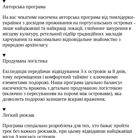
Авторська програма
На вас чекатиме насичена авторська програма від тимлідерки-
українки з досвідом проживання на португальських островах -
лише найцікавіші та найкращі локації, глибинне занурення в
місцеву культуру, ретельний підбір традиційних закладів
харчування та максимально відповідальне знайомство з
природою архіпелагу.
Продумана логістика
Експедиція передбачає відвідування 3-х островів за 8 днів,
тому переміщення і комфортний таймінг є ключовими
елементами подорожі. Наша програма ідеально балансує
насиченість вражень з детально продуманою логістикою
(включно з пересуванням на поромі між островами), яка
дозволить подорожі залишити яскраві враження.
Легкий рюкзак
Програма спеціально розроблена для тих, хто бажає пройти
трек без важких рюкзаків, при цьому відвідавши найцікавіші
місця Азорськіх островів.