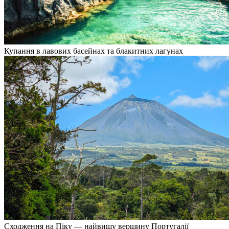
Купання в лавових басейнах та блакитних лагунах
Сходження на Піку — найвищу вершину Португалії