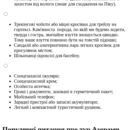
захистом від вологи (лише для сходження на Піку).
Трекінгові чоботи або міцні кросівки для трейлу на
гортексі. Кам'яниста порода, по якій ми будемо ходити,
тверда і гостра, звичайне взуття зношується швидко.
Тому ваше взуття повинно бути на товстій підошві;
Сандалії або альтернативна пара легких кросівок для
прогулянок містом;
Шльопанці (крокси) для басейну.
Сонцезахисні окуляри;
Сонцезахисний крем;
Особиста аптечка;
Гроші і документи, заховані в герметичний пакет;
Мобільний телефон;
Зарядні пристрої або запасні акумулятори;
Легкий і компактний туристичний рушник.
Популярні питання про тур Азорами