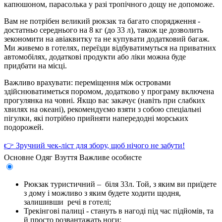
капюшоном, парасолька у разі тропічного дощу не допоможе.
Вам не потрібен великий рюкзак та багато спорядження -
достатньо середнього на 8 кг (до 33 л), також це дозволить
зекономити на авіаквитку та не купувати додатковий багаж.
Ми живемо в готелях, переїзди відбуватимуться на приватних
автомобілях, додаткові продукти або ліки можна буде
придбати на місці.
Важливо врахувати: переміщення між островами
здійснюватиметься поромом, додатково у програму включена
прогулянка на човні. Якщо вас закачує (навіть при слабких
хвилях на океані), рекомендуємо взяти з собою спеціальні
пігулки, які потрібно прийняти напередодні морських
подорожей.
👉 Зручний чек-ліст для збору, щоб нічого не забути!
Основне
Одяг
Взуття
Важливе особисте
Рюкзак туристичний – біля 33л. Той, з яким ви приїдете
з дому і можливо з яким будете ходити щодня,
залишивши речі в готелі;
Трекінгові палиці - стануть в нагоді під час підйомів, та
й просто розвантажать ноги;