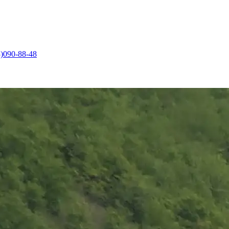
)090-88-48