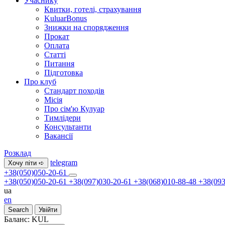
Учаснику
Квитки, готелі, страхування
KuluarBonus
Знижки на спорядження
Прокат
Оплата
Статті
Питання
Підготовка
Про клуб
Стандарт походів
Місія
Про сім'ю Кулуар
Тимлідери
Консультанти
Вакансії
Розклад
telegram
Хочу піти ➪
+38(050)050-20-61
+38(050)050-20-61
+38(097)030-20-61
+38(068)010-88-48
+38(093
ua
en
Search
Увійти
Баланс:
KUL