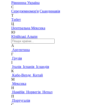
Рівнинна Україна
С
Середземномор'я
Скандинавія
Т
Тибет
Ц
Центральна Мексика
Ю
Юлійські Альпи
А
Аргентина
Г
Грузія
І
Італія
Іспанія
Ісландія
К
Кабо-Верде
Китай
М
Мексика
Н
Намібія
Норвегія
Непал
П
Португалія
С