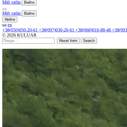
Мій табір
Вийти
Мій табір
Вийти
Увійти
ua
en
+38(050)050-20-61
+38(097)030-20-61
+38(068)010-88-48
+38(093
© 2026 KULUAR
Reset form
Search