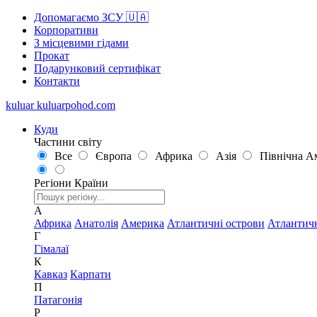
Допомагаємо ЗСУ 🇺🇦
Корпоративи
З місцевими гідами
Прокат
Подарунковий сертифікат
Контакти
kuluar
k
u
l
u
a
r
p
o
h
o
d
.
c
o
m
Куди
Частини світу
Все
Європа
Африка
Азія
Північна А
Регіони
Країни
А
Африка
Анатолія
Америка
Атлантичні острови
Атлантич
Г
Гімалаї
К
Кавказ
Карпати
П
Патагонія
Р