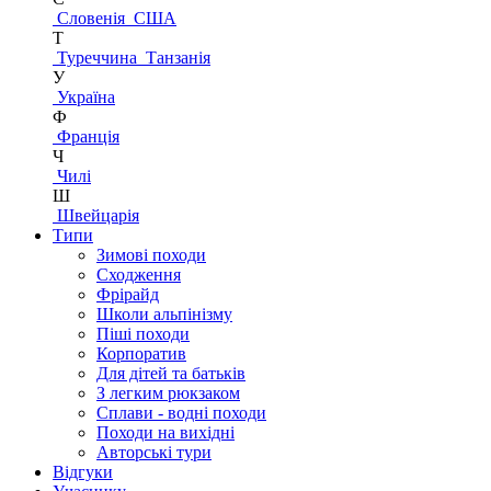
Словенія
США
Т
Туреччина
Танзанія
У
Україна
Ф
Франція
Ч
Чилі
Ш
Швейцарія
Типи
Зимові походи
Сходження
Фрірайд
Школи альпінізму
Піші походи
Корпоратив
Для дітей та батьків
З легким рюкзаком
Сплави - водні походи
Походи на вихідні
Авторські тури
Відгуки