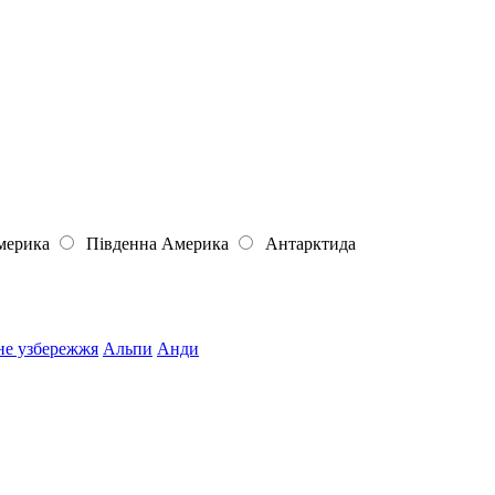
мерика
Південна Америка
Антарктида
не узбережжя
Альпи
Анди