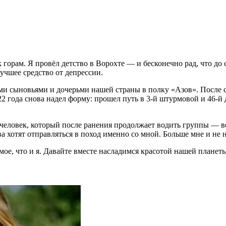
ам. Я провёл детство в Ворохте — и бесконечно рад, что до сих
учшее средство от депрессии.
ми сыновьями и дочерьми нашей страны в полку «Азов». После с
22 года снова надел форму: прошел путь в 3-й штурмовой и 46-й
человек, который после ранения продолжает водить группы — ве
а хотят отправляться в поход именно со мной. Больше мне и не 
ое, что и я. Давайте вместе насладимся красотой нашей планет