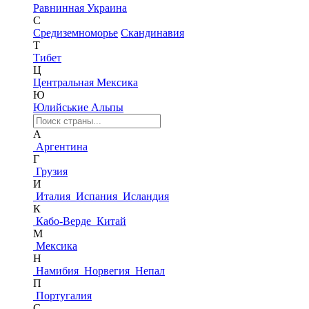
Равнинная Украина
С
Средиземноморье
Скандинавия
Т
Тибет
Ц
Центральная Мексика
Ю
Юлийськие Альпы
А
Аргентина
Г
Грузия
И
Италия
Испания
Исландия
К
Кабо-Верде
Китай
М
Мексика
Н
Намибия
Норвегия
Непал
П
Португалия
С