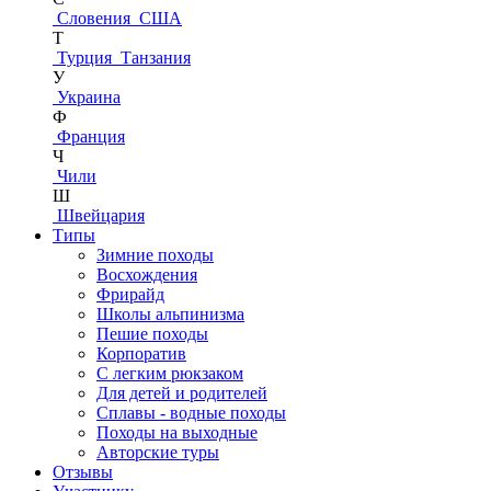
Словения
США
Т
Турция
Танзания
У
Украина
Ф
Франция
Ч
Чили
Ш
Швейцария
Типы
Зимние походы
Восхождения
Фрирайд
Школы альпинизма
Пешие походы
Корпоратив
С легким рюкзаком
Для детей и родителей
Сплавы - водные походы
Походы на выходные
Авторские туры
Отзывы