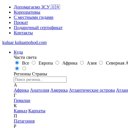
Допомагаємо ЗСУ 🇺🇦
Корпоративы
С местными гидами
Прокат
Подарочный сертификат
Контакты
kuluar
k
u
l
u
a
r
p
o
h
o
d
.
c
o
m
Куда
Части света
Все
Европа
Африка
Азия
Северная 
Регионы
Страны
А
Африка
Анатолия
Америка
Атлантические острова
Атлан
Г
Гималаи
К
Кавказ
Карпаты
П
Патагония
Р