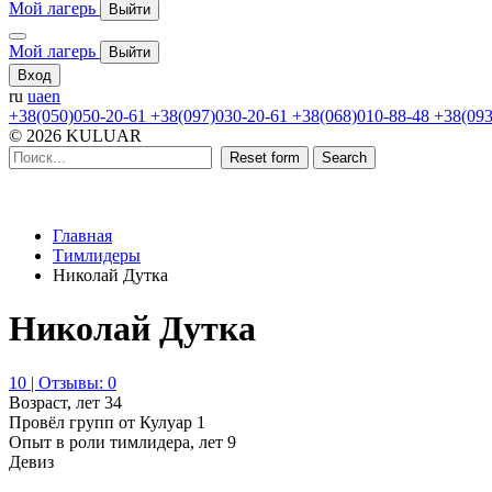
Мой лагерь
Выйти
Мой лагерь
Выйти
Вход
ru
ua
en
+38(050)050-20-61
+38(097)030-20-61
+38(068)010-88-48
+38(093
© 2026 KULUAR
Reset form
Search
Главная
Тимлидеры
Николай Дутка
Николай Дутка
10 | Отзывы: 0
Возраст, лет
34
Провёл групп от Кулуар
1
Опыт в роли тимлидера, лет
9
Девиз