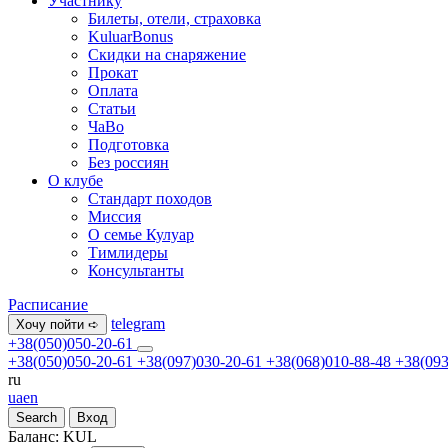
Участнику
Билеты, отели, страховка
KuluarBonus
Скидки на снаряжение
Прокат
Оплата
Статьи
ЧаВо
Подготовка
Без россиян
О клубе
Стандарт походов
Миссия
О семье Кулуар
Тимлидеры
Консультанты
Расписание
telegram
Хочу пойти ➪
+38(050)050-20-61
+38(050)050-20-61
+38(097)030-20-61
+38(068)010-88-48
+38(093
ru
ua
en
Search
Вход
Баланс:
KUL