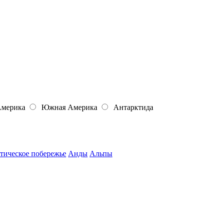
Америка
Южная Америка
Антарктида
тическое побережье
Анды
Альпы