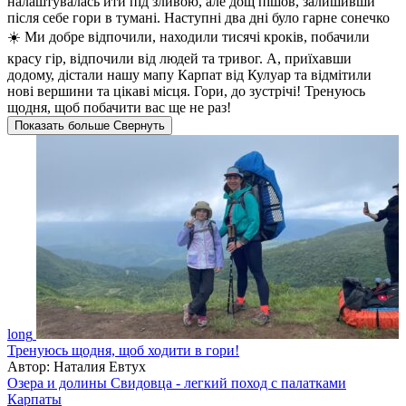
налаштувалась йти під зливою, але дощ пішов, залишивши
після себе гори в тумані. Наступні два дні було гарне сонечко
☀️ Ми добре відпочили, находили тисячі кроків, побачили
красу гір, відпочили від людей та тривог. А, приїхавши
додому, дістали нашу мапу Карпат від Кулуар та відмітили
нові вершини та цікаві місця. Гори, до зустрічі! Тренуюсь
щодня, щоб побачити вас ще не раз!
Показать больше
Свернуть
long
Тренуюсь щодня, щоб ходити в гори!
Автор: Наталия Евтух
Озера и долины Свидовца - легкий поход с палатками
Карпаты