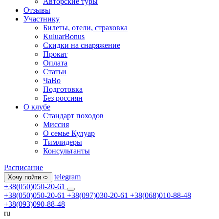
Авторские туры
Отзывы
Участнику
Билеты, отели, страховка
KuluarBonus
Скидки на снаряжение
Прокат
Оплата
Статьи
ЧаВо
Подготовка
Без россиян
О клубе
Стандарт походов
Миссия
О семье Кулуар
Тимлидеры
Консультанты
Расписание
telegram
Хочу пойти ➪
+38(050)050-20-61
+38(050)050-20-61
+38(097)030-20-61
+38(068)010-88-48
+38(093)090-88-48
ru