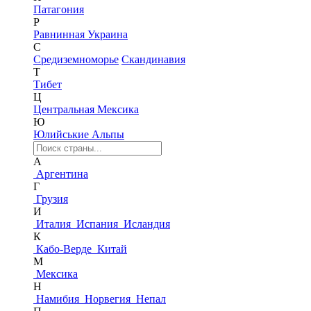
Патагония
Р
Равнинная Украина
С
Средиземноморье
Скандинавия
Т
Тибет
Ц
Центральная Мексика
Ю
Юлийськие Альпы
А
Аргентина
Г
Грузия
И
Италия
Испания
Исландия
К
Кабо-Верде
Китай
М
Мексика
Н
Намибия
Норвегия
Непал