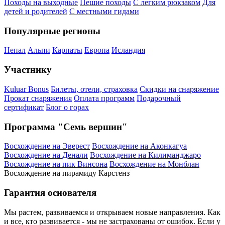
Походы на выходные
Пешие походы
С легким рюкзаком
Для
детей и родителей
С местными гидами
Популярные регионы
Непал
Альпи
Карпаты
Европа
Исландия
Участнику
Kuluar Bonus
Билеты, отели, страховка
Скидки на снаряжение
Прокат снаряжения
Оплата программ
Подарочный
сертификат
Блог о горах
Программа "Семь вершин"
Восхождение на Эверест
Восхождение на Аконкагуа
Восхождение на Денали
Восхождение на Килиманджаро
Восхождение на пик Винсона
Восхождение на Монблан
Восхождение на пирамиду Карстенз
Гарантия основателя
Мы растем, развиваемся и открываем новые направления. Как
и все, кто развивается - мы не застрахованы от ошибок. Если у