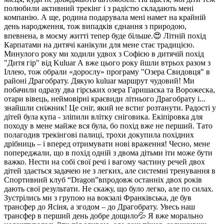
полюбили активний трекінг і з радістю складають мені
компанію. А ще, родина подарувала мені намет на крайній
день народження, тож випадків єднання з природою,
впевнена, в моєму житті тепер буде більше.😍 Літній похід
Карпатами на дитячі канікули для мене стає традицією.
Минулого року ми ходили удвох з Софією в дитячій похід
"Дитя гір" від Kuluar А вже цього року йшли втрьох разом з
Іллею, тож обрали «дорослу» програму "Озера Свидовця" в
районі Драгобрату. Дякую kuluar маршрут чудовий! Ми
побачили одразу два гірських озера Гаришаска та Ворожеска,
отари вівець, неймовірні краєвиди літнього Драгобрату і...
знайшли сніжник! Це сніг, який не встиг розтанути. Радості у
дітей була купа - зліпили влітку сніговика. Екіпіровка для
походу в мене майже вся була, бо похід вже не перший. Тато
полагодив трекінгові палиці, трохи докупила похідних
дрібниць – і вперед отримувати нові враження! Чесно, мене
попереджали, що в похід одній з двома дітьми іти може бути
важко. Нести на собі свої речі і вагому частину речей двох
дітей здається задачею не з легких, але системні тренування в
Спортивний клуб “Dragon”впродовж останніх двох років
дають свої результати. Не скажу, що було легко, але по силах.
Зустрілись ми з групою на вокзалі Франківська, де був
трансфер до Ясіня, а згодом – до Драгобрату. Увесь наш
трансфер в перший день добре дощило💦 Я вже морально