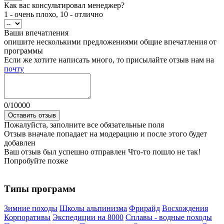
Как вас консультировал менеджер?
1 - очень плохо, 10 - отлично
Ваши впечатления
опишите несколькими предложениями общие впечатления от
программы
Если же хотите написать много, то присылайте отзыв нам на
почту
0
/
10000
Оставить отзыв
Пожалуйста, заполните все обязательные поля
Отзыв вначале попадает на модерацию и после этого будет
добавлен
Ваш отзыв был успешно отправлен
Что-то пошло не так!
Попробуйте позже
Типы программ
Зимние походы
Школы альпинизма
Фрирайд
Восхождения
Корпоративы
Экспедиции на 8000
Сплавы - водные походы