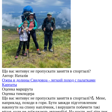
Що вас мотивує не пропускати заняття в спортзалі?
Автор: Наталія
Озера и долины Свидовца - легкий поход с палатками
Карпаты
Оценка маршрута
Оценка тимлидера
Що вас мотивує не пропускати заняття в спортзалі?💪 Мене,
наприклад, походи в гори. Бути завжди підготовленим
накинути на спину наплічник, і вирушити побачити такі
місця, куди не доїжджають автомобілі. На щастя, мої діти теж