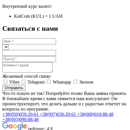
Внутренний курс валют:
KulCoin (KUL) = 1 UAH
Связаться с нами
Желаемый способ связи:
Viber
Telegram
Whatsapp
Звонок
Отправить
Что-то пошло не так! Попробуйте позже
Ваша заявка принята.
В ближайшее время с вами свяжется наш консультант. Он
проинструктирует, что делать дальше и с радостью ответит на
вопросы по программе.
+38(050)050-20-61
+38(097)030-20-61
+38(068)010-88-48
+38(093)090-88-48
рейтинг:
4.9