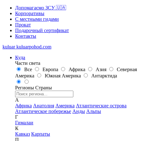
Допомагаємо ЗСУ 🇺🇦
Корпоративы
С местными гидами
Прокат
Подарочный сертификат
Контакты
kuluar
k
u
l
u
a
r
p
o
h
o
d
.
c
o
m
Куда
Части света
Все
Европа
Африка
Азия
Северная
Америка
Южная Америка
Антарктида
Регионы
Страны
А
Африка
Анатолия
Америка
Атлантические острова
Атлантическое побережье
Анды
Альпы
Г
Гималаи
К
Кавказ
Карпаты
П