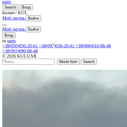
ua
en
Search
Вход
Баланс:
KUL
Мой лагерь
Выйти
Мой лагерь
Выйти
Вход
ru
ua
en
+38(050)050-20-61
+38(097)030-20-61
+38(068)010-88-48
+38(093)090-88-48
© 2026 KULUAR
Reset form
Search