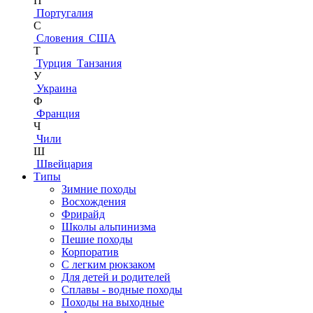
П
Португалия
С
Словения
США
Т
Турция
Танзания
У
Украина
Ф
Франция
Ч
Чили
Ш
Швейцария
Типы
Зимние походы
Восхождения
Фрирайд
Школы альпинизма
Пешие походы
Корпоратив
С легким рюкзаком
Для детей и родителей
Сплавы - водные походы
Походы на выходные