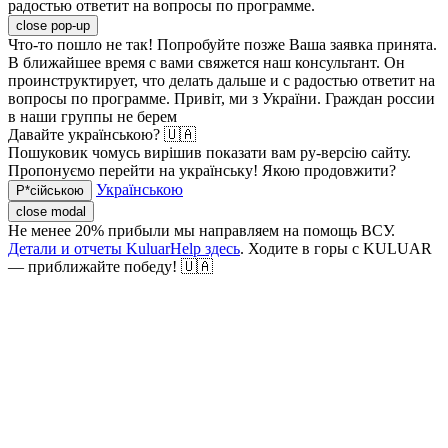
радостью ответит на вопросы по программе.
close pop-up
Что-то пошло не так! Попробуйте позже
Ваша заявка принята.
В ближайшее время с вами свяжется наш консультант. Он
проинструктирует, что делать дальше и с радостью ответит на
вопросы по программе.
Привіт, ми з України. Граждан россии
в наши группы не берем
Давайте українською? 🇺🇦
Пошуковик чомусь вирішив показати вам ру-версію сайту.
Пропонуємо перейти на українську! Якою продовжити?
Українською
Р*сійською
close modal
Не менее 20% прибыли мы направляем на помощь ВСУ.
Детали и отчеты KuluarHelp здесь
. Ходите в горы с KULUAR
— приближайте победу! 🇺🇦