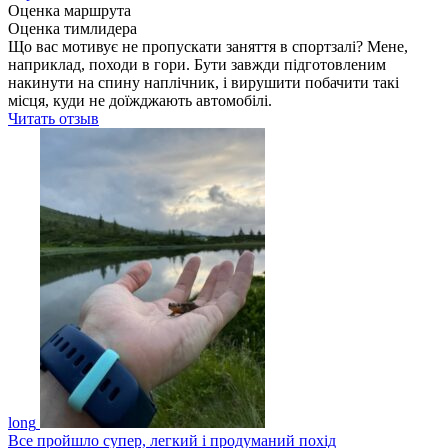
Оценка маршрута
Оценка тимлидера
Що вас мотивує не пропускати заняття в спортзалі? Мене,
наприклад, походи в гори. Бути завжди підготовленим
накинути на спину наплічник, і вирушити побачити такі
місця, куди не доїжджають автомобілі.
Читать отзыв
long
Все пройшло супер, легкий і продуманий похід