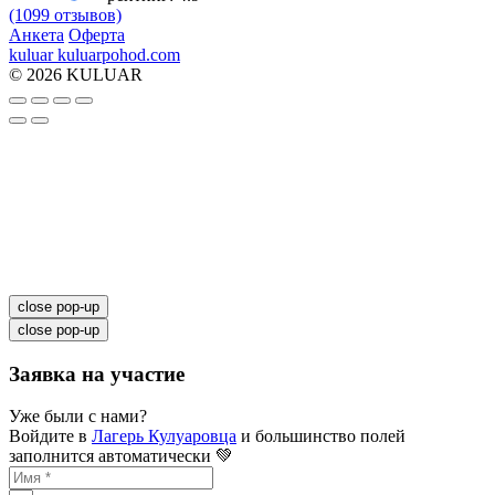
(1099 отзывов)
Анкета
Оферта
kuluar
k
u
l
u
a
r
p
o
h
o
d
.
c
o
m
© 2026 KULUAR
close pop-up
close pop-up
Заявка на участие
Уже были с нами?
Войдите в
Лагерь Кулуаровца
и большинство полей
заполнится автоматически 💚