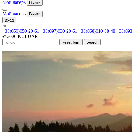
Мой лагерь
Выйти
Мой лагерь
Выйти
Вход
ru
ua
+38(050)050-20-61
+38(097)030-20-61
+38(068)010-88-48
+38(093
© 2026 KULUAR
Reset form
Search