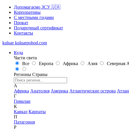
Допомагаємо ЗСУ 🇺🇦
Корпоративы
С местными гидами
Прокат
Подарочный сертификат
Контакты
kuluar
k
u
l
u
a
r
p
o
h
o
d
.
c
o
m
Куда
Части света
Все
Европа
Африка
Азия
Северная 
Регионы
Страны
А
Африка
Анатолия
Америка
Атлантические острова
Атлан
Г
Гималаи
К
Кавказ
Карпаты
П
Патагония
Р