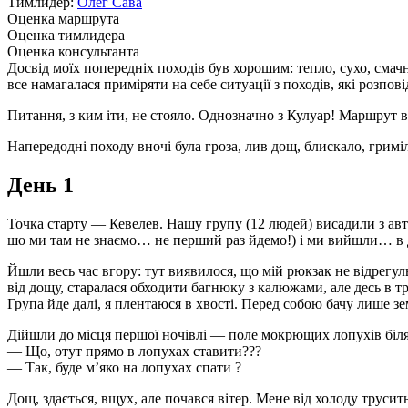
Тимлидер:
Олег Сава
Оценка маршрута
Оценка тимлидера
Оценка консультанта
Досвід моїх попередніх походів був хорошим: тепло, сухо, смачн
все намагалася приміряти на себе ситуації з походів, які розпові
Питання, з ким іти, не стояло. Однозначно з Кулуар! Маршрут 
Напередодні походу вночі була гроза, лив дощ, блискало, гриміло
День 1
Точка старту — Кевелев. Нашу групу (12 людей) висадили з автоб
шо ми там не знаємо… не перший раз йдемо!) і ми вийшли… в
Йшли весь час вгору: тут виявилося, що мій рюкзак не відрегул
від дощу, старалася обходити багнюку з калюжами, але десь в т
Група йде далі, я плентаюся в хвості. Перед собою бачу лише з
Дійшли до місця першої ночівлі — поле мокрющих лопухів біля
— Що, отут прямо в лопухах ставити???
— Так, буде м’яко на лопухах спати ?
Дощ, здається, вщух, але почався вітер. Мене від холоду трусить