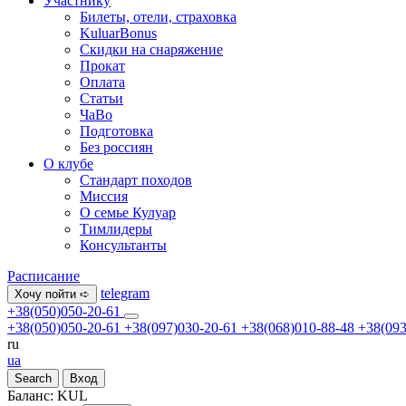
Участнику
Билеты, отели, страховка
KuluarBonus
Скидки на снаряжение
Прокат
Оплата
Статьи
ЧаВо
Подготовка
Без россиян
О клубе
Стандарт походов
Миссия
О семье Кулуар
Тимлидеры
Консультанты
Расписание
telegram
Хочу пойти ➪
+38(050)050-20-61
+38(050)050-20-61
+38(097)030-20-61
+38(068)010-88-48
+38(093
ru
ua
Search
Вход
Баланс:
KUL