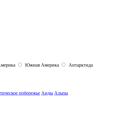
Америка
Южная Америка
Антарктида
тическое побережье
Анды
Альпы