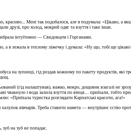
о, красиво... Мені так подобалося, але я подумала: «Цікаво, а як
дали друзі, про холод, мокрий одяг та взуття і таке інше.
вибрала інтуїтивно — Свидовцем і Горганами.
, а я лежала в теплому ліжечку і думала: «Ну що, тобі ще цікаво?
уса на зупинці, гід роздав кожному по пакету продуктів, які тре
 дощ.
ьований (гід налаштував), важко, мокро, дощовик взагалі не зро
раві чвакнуло і вода залила взуття по вінця… приїхали, тобто п
емлю: «Приїхала туристка розглядати Карпатські красоти, ага!»
 халупок вівчарів. Треба ставити намета — внутрішнє єство про
, зуб на зуб не попадає.