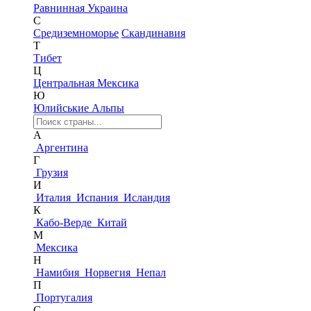
Равнинная Украина
С
Средиземноморье
Скандинавия
Т
Тибет
Ц
Центральная Мексика
Ю
Юлийськие Альпы
А
Аргентина
Г
Грузия
И
Италия
Испания
Исландия
К
Кабо-Верде
Китай
М
Мексика
Н
Намибия
Норвегия
Непал
П
Португалия
С