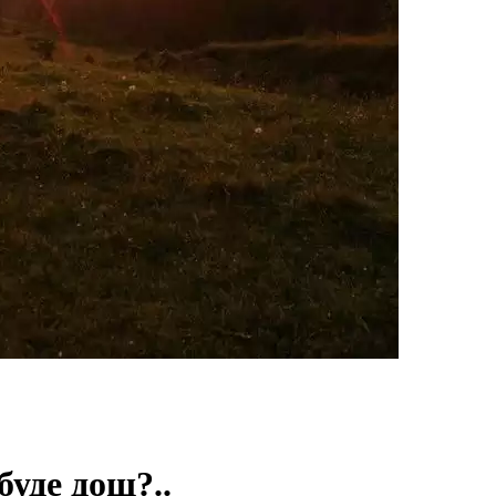
буде дощ?..