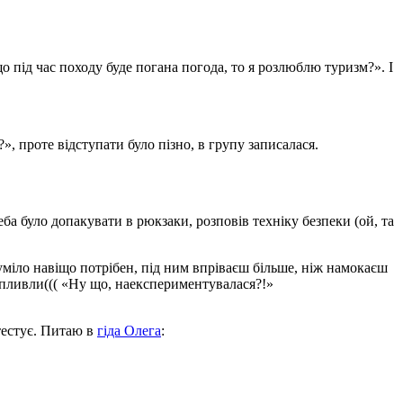
що під час походу буде погана погода, то я розлюблю туризм?». І
», проте відступати було пізно, в групу записалася.
ба було допакувати в рюкзаки, розповів техніку безпеки (ой, та
зуміло навіщо потрібен, під ним впріваєш більше, ніж намокаєш
рипливли((( «Ну що, наекспериментувалася?!»
тестує. Питаю в
гіда Олега
: