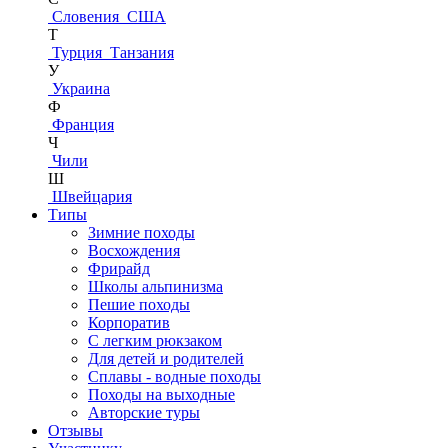
Словения
США
Т
Турция
Танзания
У
Украина
Ф
Франция
Ч
Чили
Ш
Швейцария
Типы
Зимние походы
Восхождения
Фрирайд
Школы альпинизма
Пешие походы
Корпоратив
С легким рюкзаком
Для детей и родителей
Сплавы - водные походы
Походы на выходные
Авторские туры
Отзывы