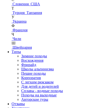
Словения
США
Т
Турция
Танзания
У
Украина
Ф
Франция
Ч
Чили
Ш
Швейцария
Типы
Зимние походы
Восхождения
Фрирайд
Школы альпинизма
Пешие походы
Корпоратив
С легким рюкзаком
Для детей и родителей
Сплавы - водные походы
Походы на выходные
Авторские туры
Отзывы