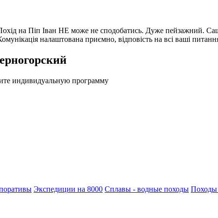
Похід на Піп Іван НЕ може не сподобатись. Дуже пейзажний. Саша
ь. Комунікація налаштована приємно, відповість на всі ваші пи
ерногорский
жите индивидуальную программу
поративы
Экспедиции на 8000
Сплавы - водные походы
Походы