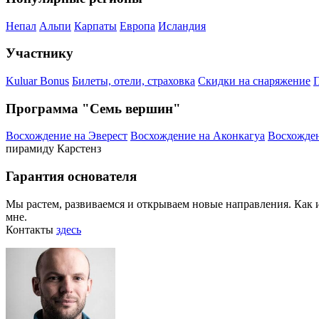
Непал
Альпи
Карпаты
Европа
Исландия
Участнику
Kuluar Bonus
Билеты, отели, страховка
Скидки на снаряжение
П
Программа "Семь вершин"
Восхождение на Эверест
Восхождение на Аконкагуа
Восхожден
пирамиду Карстенз
Гарантия основателя
Мы растем, развиваемся и открываем новые направления. Как и 
мне.
Контакты
здесь