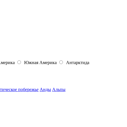
Америка
Южная Америка
Антарктида
тическое побережье
Анды
Альпы