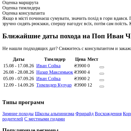
Оценка маршрута
Оценка тимлидера
Оценка консультанта
Якщо в місті починаєш сумувати, значить похід в гори вдався. 
зручно сидять рюкзаки, спершу нагодує всіх, потім сам поїст
Ближайшие даты похода на Поп Иван Ч
Не нашли подходящих дат? Свяжитесь с консультантом и зака
Даты
Тимлидер
Цена
Мест
15.08
-
17.08.26
Иван Сойка
₴3900
0
26.08
-
28.08.26
Назар Максимьюк
₴3900
4
05.09
-
07.09.26
Иван Сойка
₴3900
2
12.09
-
14.09.26
Тимлидер Кулуар
₴3900
12
Типы программ
Зимние походы
Школы альпинизма
Фрирайд
Восхождения
Кор
родителей
С местными гидами
Популярные регионы