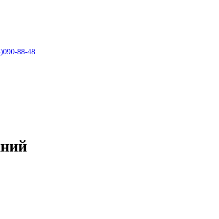
)090-88-48
жний