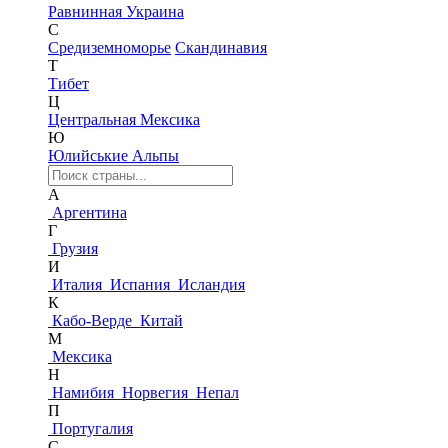
Равнинная Украина
С
Средиземноморье
Скандинавия
Т
Тибет
Ц
Центральная Мексика
Ю
Юлийськие Альпы
А
Аргентина
Г
Грузия
И
Италия
Испания
Исландия
К
Кабо-Верде
Китай
М
Мексика
Н
Намибия
Норвегия
Непал
П
Португалия
С