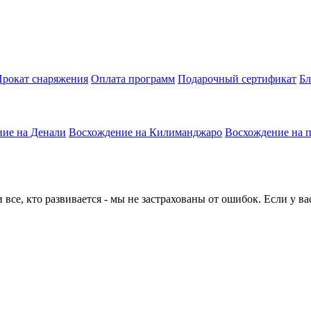
рокат снаряжения
Оплата программ
Подарочный сертификат
Бл
ие на Денали
Восхождение на Килиманджаро
Восхождение на 
все, кто развивается - мы не застрахованы от ошибок. Если у в