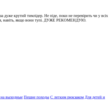
 дуже крутий тимлідер. Не піде, поки не перевірить чи у всіх
тання, навіть, якщо вони тупі. ДУЖЕ РЕКОМЕНДУЮ.
 на выходные
Пешие походы
С легким рюкзаком
Для детей и