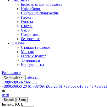
Участнику
Билеты, отели, страховка
KuluarBonus
Скидки на снаряжение
Прокат
Оплата
Статьи
ЧаВо
Подготовка
Без россиян
О клубе
Стандарт походов
Миссия
О семье Кулуар
Тимлидеры
Консультанты
Расписание
telegram
Хочу пойти ➪
+38(050)050-20-61
+38(050)050-20-61
+38(097)030-20-61
+38(068)010-88-48
+38(093
ru
ua
en
Search
Вход
Баланс:
KUL