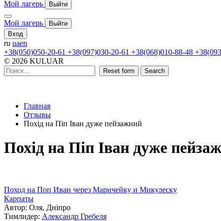
Мой лагерь
Выйти
Мой лагерь
Выйти
Вход
ru
ua
en
+38(050)050-20-61
+38(097)030-20-61
+38(068)010-88-48
+38(093
© 2026 KULUAR
Reset form
Search
Главная
Отзывы
Похід на Піп Іван дуже пейзажний
Похід на Піп Іван дуже пейза
Поход на Поп Иван через Маричейку и Микулеску
Карпаты
Автор: Оля, Дніпро
Тимлидер:
Александр Гребеля