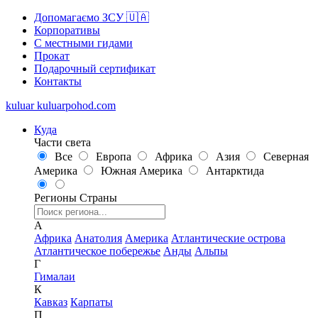
Допомагаємо ЗСУ 🇺🇦
Корпоративы
С местными гидами
Прокат
Подарочный сертификат
Контакты
kuluar
k
u
l
u
a
r
p
o
h
o
d
.
c
o
m
Куда
Части света
Все
Европа
Африка
Азия
Северная
Америка
Южная Америка
Антарктида
Регионы
Страны
А
Африка
Анатолия
Америка
Атлантические острова
Атлантическое побережье
Анды
Альпы
Г
Гималаи
К
Кавказ
Карпаты
П