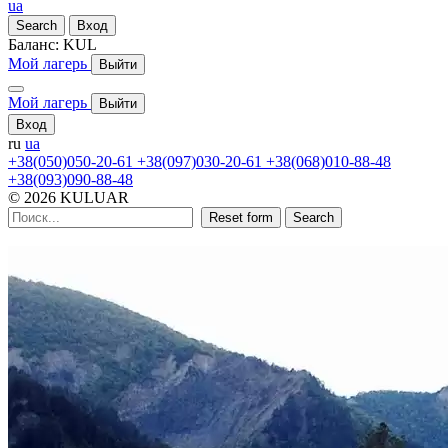
ua
Search
Вход
Баланс:
KUL
Мой лагерь
Выйти
Мой лагерь
Выйти
Вход
ru
ua
+38(050)050-20-61
+38(097)030-20-61
+38(068)010-88-48
+38(093)090-88-48
© 2026 KULUAR
Reset form
Search