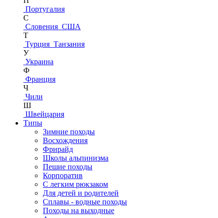
П
Португалия
С
Словения
США
Т
Турция
Танзания
У
Украина
Ф
Франция
Ч
Чили
Ш
Швейцария
Типы
Зимние походы
Восхождения
Фрирайд
Школы альпинизма
Пешие походы
Корпоратив
С легким рюкзаком
Для детей и родителей
Сплавы - водные походы
Походы на выходные