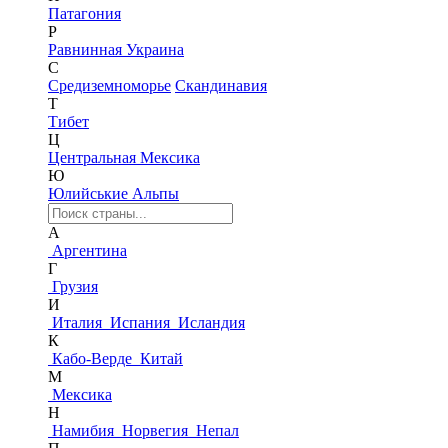
Патагония
Р
Равнинная Украина
С
Средиземноморье
Скандинавия
Т
Тибет
Ц
Центральная Мексика
Ю
Юлийськие Альпы
А
Аргентина
Г
Грузия
И
Италия
Испания
Исландия
К
Кабо-Верде
Китай
М
Мексика
Н
Намибия
Норвегия
Непал