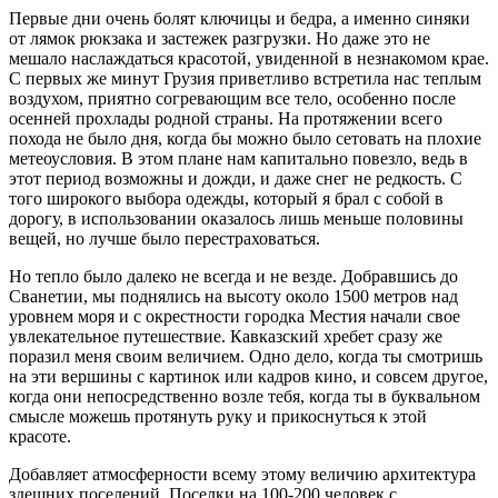
Первые дни очень болят ключицы и бедра, а именно синяки
от лямок рюкзака и застежек разгрузки. Но даже это не
мешало наслаждаться красотой, увиденной в незнакомом крае.
С первых же минут Грузия приветливо встретила нас теплым
воздухом, приятно согревающим все тело, особенно после
осенней прохлады родной страны. На протяжении всего
похода не было дня, когда бы можно было сетовать на плохие
метеоусловия. В этом плане нам капитально повезло, ведь в
этот период возможны и дожди, и даже снег не редкость. С
того широкого выбора одежды, который я брал с собой в
дорогу, в использовании оказалось лишь меньше половины
вещей, но лучше было перестраховаться.
Но тепло было далеко не всегда и не везде. Добравшись до
Сванетии, мы поднялись на высоту около 1500 метров над
уровнем моря и с окрестности городка Местия начали свое
увлекательное путешествие. Кавказский хребет сразу же
поразил меня своим величием. Одно дело, когда ты смотришь
на эти вершины с картинок или кадров кино, и совсем другое,
когда они непосредственно возле тебя, когда ты в буквальном
смысле можешь протянуть руку и прикоснуться к этой
красоте.
Добавляет атмосферности всему этому величию архитектура
здешних поселений. Поселки на 100-200 человек с