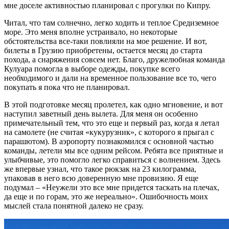
мне доселе активностью планировал с прогулки по Кипру.
Читал, что там солнечно, легко ходить и теплое Средиземное
море. Это меня вполне устраивало, но некоторые
обстоятельства все-таки повлияли на мое решение. И вот,
билеты в Грузию приобретены, остается месяц до старта
похода, а снаряжения совсем нет. Благо, дружелюбная команда
Кулуара помогла в выборе одежды, покупке всего
необходимого и дали на временное пользование все то, чего
покупать я пока что не планировал.
В этой подготовке месяц пролетел, как одно мгновение, и вот
наступил заветный день вылета. Для меня он особенно
примечательный тем, что это еще и первый раз, когда я летал
на самолете (не считая «кукурузник», с которого я прыгал с
парашютом). В аэропорту познакомился с основной частью
команды, летели мы все одним рейсом. Ребята все приятные и
улыбчивые, это помогло легко справиться с волнением. Здесь
же впервые узнал, что такое рюкзак на 23 килограмма,
упаковав в него всю доверенную мне провизию. Я еще
подумал – «Неужели это все мне придется таскать на плечах,
да еще и по горам, это же нереально». Ошибочность моих
мыслей стала понятной далеко не сразу.