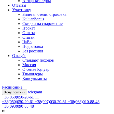
Авторские туры
Отзывы
Участнику
Билеты, отели, страховка
KuluarBonus
Скидки на снаряжение
Прокат
Оплата
Статьи
ЧаВо
Подготовка
Без россиян
О клубе
Стандарт походов
Миссия
О семье Кулуар
Тимлидеры
Консультанты
Расписание
telegram
Хочу пойти ➪
+38(050)050-20-61
+38(050)050-20-61
+38(097)030-20-61
+38(068)010-88-48
+38(093)090-88-48
ru