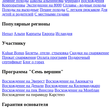
Зимние походы
Школы альпинизма
Фрирайд
Восхождения
Корпоративы
Экспедиции на 8000
Сплавы - водные походы
Походы на выходные
Пешие походы
С легким рюкзаком
Для
детей и родителей
С местными гидами
Популярные регионы
Непал
Альпи
Карпаты
Европа
Исландия
Участнику
Kuluar Bonus
Билеты, отели, страховка
Скидки на снаряжение
Прокат снаряжения
Оплата программ
Подарочный
сертификат
Блог о горах
Программа "Семь вершин"
Восхождение на Эверест
Восхождение на Аконкагуа
Восхождение на Денали
Восхождение на Килиманджаро
Восхождение на пик Винсона
Восхождение на Монблан
Восхождение на пирамиду Карстенз
Гарантия основателя