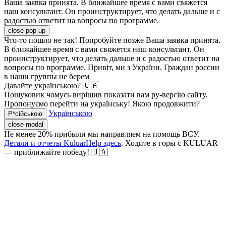
Ваша заявка принята. В ближайшее время с вами свяжется
наш консультант. Он проинструктирует, что делать дальше и с
радостью ответит на вопросы по программе.
close pop-up
Что-то пошло не так! Попробуйте позже
Ваша заявка принята.
В ближайшее время с вами свяжется наш консультант. Он
проинструктирует, что делать дальше и с радостью ответит на
вопросы по программе.
Привіт, ми з України. Граждан россии
в наши группы не берем
Давайте українською? 🇺🇦
Пошуковик чомусь вирішив показати вам ру-версію сайту.
Пропонуємо перейти на українську! Якою продовжити?
Українською
Р*сійською
close modal
Не менее 20% прибыли мы направляем на помощь ВСУ.
Детали и отчеты KuluarHelp здесь
. Ходите в горы с KULUAR
— приближайте победу! 🇺🇦