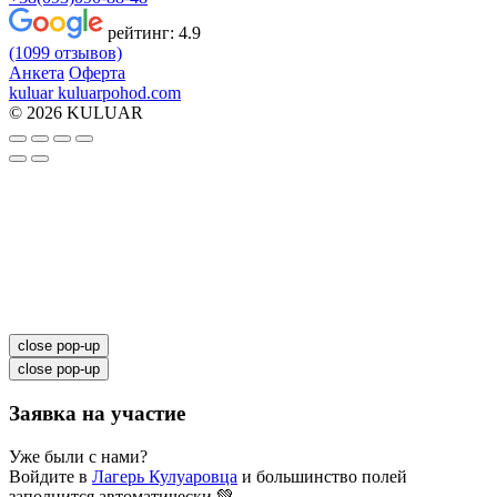
рейтинг:
4.9
(1099 отзывов)
Анкета
Оферта
kuluar
k
u
l
u
a
r
p
o
h
o
d
.
c
o
m
© 2026 KULUAR
close pop-up
close pop-up
Заявка на участие
Уже были с нами?
Войдите в
Лагерь Кулуаровца
и большинство полей
заполнится автоматически 💚