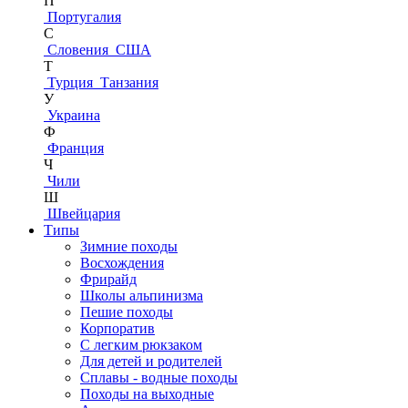
П
Португалия
С
Словения
США
Т
Турция
Танзания
У
Украина
Ф
Франция
Ч
Чили
Ш
Швейцария
Типы
Зимние походы
Восхождения
Фрирайд
Школы альпинизма
Пешие походы
Корпоратив
С легким рюкзаком
Для детей и родителей
Сплавы - водные походы
Походы на выходные