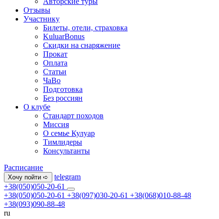
Авторские туры
Отзывы
Участнику
Билеты, отели, страховка
KuluarBonus
Скидки на снаряжение
Прокат
Оплата
Статьи
ЧаВо
Подготовка
Без россиян
О клубе
Стандарт походов
Миссия
О семье Кулуар
Тимлидеры
Консультанты
Расписание
telegram
Хочу пойти ➪
+38(050)050-20-61
+38(050)050-20-61
+38(097)030-20-61
+38(068)010-88-48
+38(093)090-88-48
ru