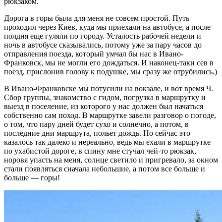
рюкзаком.
Дорога в горы была для меня не совсем простой. Путь
проходил через Киев, куда мы приехали на автобусе, а после
полдня еще гуляли по городу. Усталость рабочей недели и
ночь в автобусе сказывались, потому уже за пару часов до
отправления поезда, который умчал бы нас в Ивано-
Франковск, мы не могли его дождаться. И наконец-таки сев в
поезд, прислонив голову к подушке, мы сразу же отрубились.)
В Ивано-Франковске мы потусили на вокзале, и вот время Ч.
Сбор группы, знакомство с гидом, погрузка в маршрутку и
выезд в поселение, из которого у нас должен был начаться
собственно сам поход. В маршрутке завели разговор о погоде,
о том, что пару дней будет сухо и солнечно, а потом, в
последние дни маршрута, польет дождь. Но сейчас это
казалось так далеко и нереально, ведь мы ехали в маршрутке
по ухабистой дороге, в спину мне стучал чей-то рюкзак,
норовя упасть на меня, солнце светило и пригревало, за окном
стали появляться сначала небольшие, а потом все больше и
больше — горы!