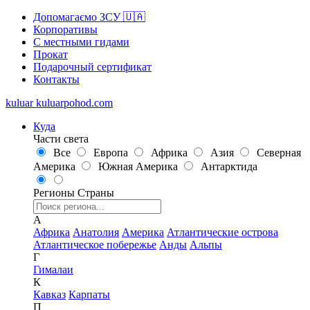
Допомагаємо ЗСУ 🇺🇦
Корпоративы
С местными гидами
Прокат
Подарочный сертификат
Контакты
kuluar
k
u
l
u
a
r
p
o
h
o
d
.
c
o
m
Куда
Части света
Все
Европа
Африка
Азия
Северная
Америка
Южная Америка
Антарктида
Регионы
Страны
А
Африка
Анатолия
Америка
Атлантические острова
Атлантическое побережье
Анды
Альпы
Г
Гималаи
К
Кавказ
Карпаты
П