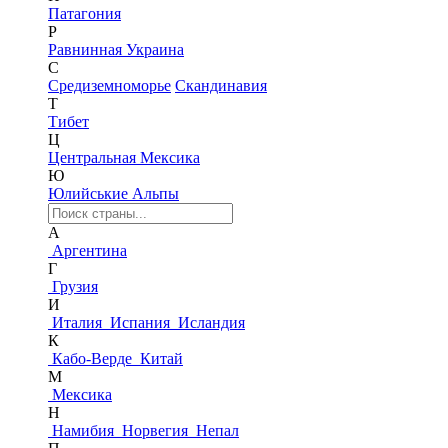
Патагония
Р
Равнинная Украина
С
Средиземноморье
Скандинавия
Т
Тибет
Ц
Центральная Мексика
Ю
Юлийськие Альпы
А
Аргентина
Г
Грузия
И
Италия
Испания
Исландия
К
Кабо-Верде
Китай
М
Мексика
Н
Намибия
Норвегия
Непал