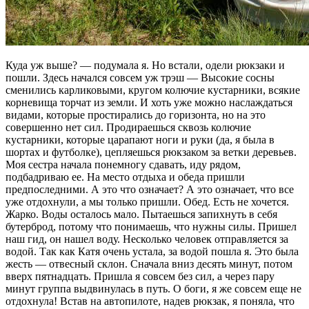
Куда уж выше? — подумала я. Но встали, одели рюкзаки и
пошли. Здесь начался совсем уж трэш — Высокие сосны
сменились карликовыми, кругом колючие кустарники, всякие
корневища торчат из земли. И хоть уже можно наслаждаться
видами, которые простирались до горизонта, но на это
совершенно нет сил. Продираешься сквозь колючие
кустарники, которые царапают ноги и руки (да, я была в
шортах и футболке), цепляешься рюкзаком за ветки деревьев.
Моя сестра начала понемногу сдавать, иду рядом,
подбадриваю ее. На место отдыха и обеда пришли
предпоследними. А это что означает? А это означает, что все
уже отдохнули, а мы только пришли. Обед. Есть не хочется.
Жарко. Воды осталось мало. Пытаешься запихнуть в себя
бутерброд, потому что понимаешь, что нужны силы. Пришел
наш гид, он нашел воду. Несколько человек отправляется за
водой. Так как Катя очень устала, за водой пошла я. Это была
жесть — отвесный склон. Сначала вниз десять минут, потом
вверх пятнадцать. Пришла я совсем без сил, а через пару
минут группа выдвинулась в путь. О боги, я же совсем еще не
отдохнула! Встав на автопилоте, надев рюкзак, я поняла, что