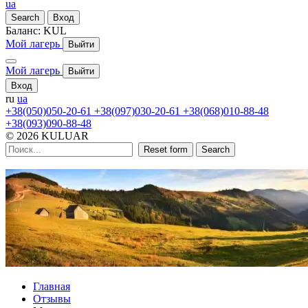
ua
Search
Вход
Баланс:
KUL
Мой лагерь
Выйти
Мой лагерь
Выйти
Вход
ru
ua
+38(050)050-20-61
+38(097)030-20-61
+38(068)010-88-48
+38(093)090-88-48
© 2026 KULUAR
Reset form
Search
Главная
Отзывы