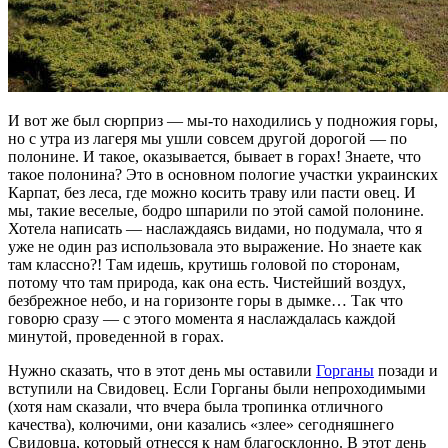
И вот же был сюрприз — мы-то находились у подножия горы,
но с утра из лагеря мы ушли совсем другой дорогой — по
полонине. И такое, оказывается, бывает в горах! Знаете, что
такое полонина? Это в основном пологие участки украинских
Карпат, без леса, где можно косить траву или пасти овец. И
мы, такие веселые, бодро шпарили по этой самой полонине.
Хотела написать — наслаждаясь видами, но подумала, что я
уже не один раз использовала это выражение. Но знаете как
там классно?! Там идешь, крутишь головой по сторонам,
потому что там природа, как она есть. Чистейший воздух,
безбрежное небо, и на горизонте горы в дымке… Так что
говорю сразу — с этого момента я наслаждалась каждой
минутой, проведенной в горах.
Нужно сказать, что в этот день мы оставили
Горганы
позади и
вступили на Свидовец. Если Горганы были непроходимыми
(хотя нам сказали, что вчера была тропинка отличного
качества), колючими, они казались «злее» сегодняшнего
Свидовца, который отнесся к нам благосклонно. В этот день