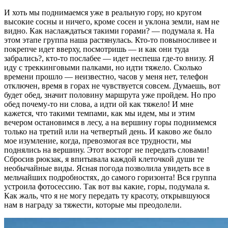
И хоть мы поднимаемся уже в реальную гору, но кругом
высокие сосны и ничего, кроме сосен и уклона земли, нам не
видно. Как наслаждаться такими горами? — подумала я. На
этом этапе группа наша растянулась. Кто-то повыносливее и
покрепче идет вверху, посмотришь — и как они туда
забрались?, кто-то послабее — идет неспеша где-то внизу. Я
иду с треккинговыми палками, но идти тяжело. Сколько
времени прошло — неизвестно, часов у меня нет, телефон
отключен, время в горах не чувствуется совсем. Думаешь, вот
будет обед, значит половину маршрута уже пройдем. Но про
обед почему-то ни слова, а идти ой как тяжело! И мне
кажется, что такими темпами, как мы идем, мы и этим
вечером остановимся в лесу, а на вершину горы поднимемся
только на третий или на четвертый день. И каково же было
мое изумление, когда, превозмогая все трудности, мы
поднялись на вершину. Этот восторг не передать словами!
Сбросив рюкзак, я впитывала каждой клеточкой души те
необычайные виды. Ясная погода позволила увидеть все в
мельчайших подробностях, до самого горизонта! Вся группа
устроила фотосессию. Так вот вы какие, горы, подумала я.
Как жаль, что я не могу передать ту красоту, открывшуюся
нам в награду за тяжести, которые мы преодолели.