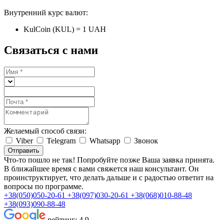
Внутренний курс валют:
KulCoin (KUL) = 1 UAH
Связаться с нами
Желаемый способ связи:
Viber
Telegram
Whatsapp
Звонок
Отправить
Что-то пошло не так! Попробуйте позже
Ваша заявка принята.
В ближайшее время с вами свяжется наш консультант. Он
проинструктирует, что делать дальше и с радостью ответит на
вопросы по программе.
+38(050)050-20-61
+38(097)030-20-61
+38(068)010-88-48
+38(093)090-88-48
рейтинг:
4.9