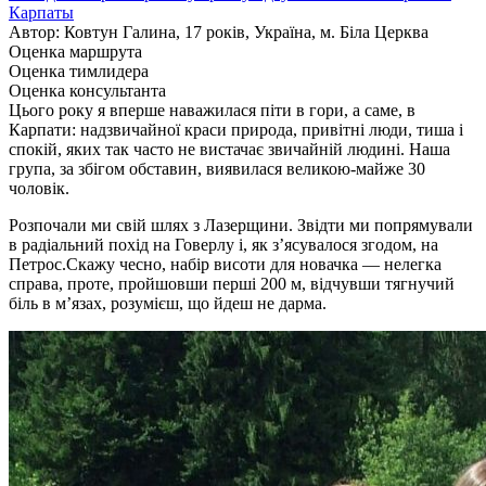
Карпаты
Автор: Ковтун Галина, 17 років, Україна, м. Біла Церква
Оценка маршрута
Оценка тимлидера
Оценка консультанта
Цього року я вперше наважилася піти в гори, а саме, в
Карпати: надзвичайної краси природа, привітні люди, тиша і
спокій, яких так часто не вистачає звичайній людині. Наша
група, за збігом обставин, виявилася великою-майже 30
чоловік.
Розпочали ми свій шлях з Лазерщини. Звідти ми попрямували
в радіальний похід на Говерлу і, як з’ясувалося згодом, на
Петрос.Скажу чесно, набір висоти для новачка — нелегка
справа, проте, пройшовши перші 200 м, відчувши тягнучий
біль в м’язах, розумієш, що йдеш не дарма.