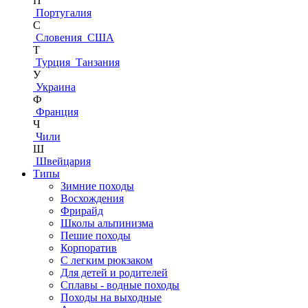
П
Португалия
С
Словения
США
Т
Турция
Танзания
У
Украина
Ф
Франция
Ч
Чили
Ш
Швейцария
Типы
Зимние походы
Восхождения
Фрирайд
Школы альпинизма
Пешие походы
Корпоратив
С легким рюкзаком
Для детей и родителей
Сплавы - водные походы
Походы на выходные