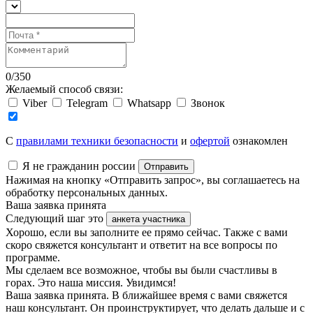
0
/
350
Желаемый способ связи:
Viber
Telegram
Whatsapp
Звонок
C
правилами техники безопасности
и
офертой
ознакомлен
Я не гражданин россии
Отправить
Нажимая на кнопку «Отправить запрос», вы соглашаетесь на
обработку персональных данных.
Ваша заявка принята
Следующий шаг это
анкета участника
Хорошо, если вы заполните ее прямо сейчас. Также с вами
скоро свяжется консультант и ответит на все вопросы по
программе.
Мы сделаем все возможное, чтобы вы были счастливы в
горах. Это наша миссия. Увидимся!
Ваша заявка принята. В ближайшее время с вами свяжется
наш консультант. Он проинструктирует, что делать дальше и с