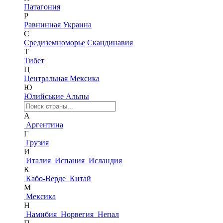
Патагония
Р
Равнинная Украина
С
Средиземноморье
Скандинавия
Т
Тибет
Ц
Центральная Мексика
Ю
Юлийськие Альпы
А
Аргентина
Г
Грузия
И
Италия
Испания
Исландия
К
Кабо-Верде
Китай
М
Мексика
Н
Намибия
Норвегия
Непал