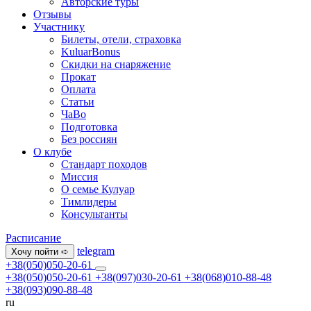
Авторские туры
Отзывы
Участнику
Билеты, отели, страховка
KuluarBonus
Скидки на снаряжение
Прокат
Оплата
Статьи
ЧаВо
Подготовка
Без россиян
О клубе
Стандарт походов
Миссия
О семье Кулуар
Тимлидеры
Консультанты
Расписание
telegram
Хочу пойти ➪
+38(050)050-20-61
+38(050)050-20-61
+38(097)030-20-61
+38(068)010-88-48
+38(093)090-88-48
ru