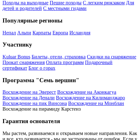
Походы на выходные
Пешие походы
С легким рюкзаком
Для
детей и родителей
С местными гидами
Популярные регионы
Непал
Альпи
Карпаты
Европа
Исландия
Участнику
Kuluar Bonus
Билеты, отели, страховка
Скидки на снаряжение
Прокат снаряжения
Оплата программ
Подарочный
сертификат
Блог о горах
Программа "Семь вершин"
Восхождение на Эверест
Восхождение на Аконкагуа
Восхождение на Денали
Восхождение на Килиманджаро
Восхождение на пик Винсона
Восхождение на Монблан
Восхождение на пирамиду Карстенз
Гарантия основателя
Мы растем, развиваемся и открываем новые направления. Как
и все, кто развивается - мы не застрахованы от ошибок. Если у