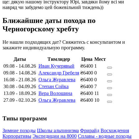
ще: дякую нашому інструктору Юрі, завдяки йому всі ми
навряд чи забудемо цей божевільний тиждень))
Ближайшие даты похода по
Черногорскому хребту
Не нашли подходящих дат? Свяжитесь с консультантом и
закажите индивидуальную программу.
Даты
Тимлидер
Цена
Мест
09.08
-
14.08.26
Иван Кучерявый
₴6400
1
09.08
-
14.08.26
Александр Гребеля
₴6400
0
16.08
-
21.08.26
Ольга Журавлева
₴6400
0
30.08
-
04.09.26
Степан Сойка
₴6400
7
13.09
-
18.09.26
Вера Волошина
₴6400
11
27.09
-
02.10.26
Ольга Журавлева
₴6400
10
Типы программ
Зимние походы
Школы альпинизма
Фрирайд
Восхождения
Корпоративы
Экспедиции на 8000
Сплавы - водные походы