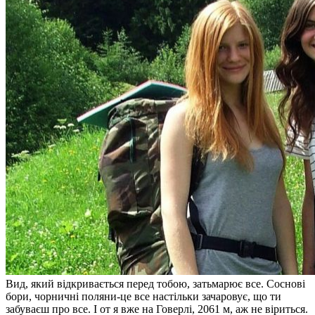
Вид, який відкривається перед тобою, затьмарює все. Соснові
бори, чорничні поляни-це все настільки зачаровує, що ти
забуваєш про все. І от я вже на Говерлі, 2061 м, аж не віриться.