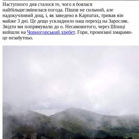
Наступного дня сталося те, чого я боялася
найбільше:змінилася погода. Пішов не сильний, але
надокучливий дощ, і, як заведено в Карпатах, тривав він
майже 3 дні. Це дещо ускладнило наш перехід на Заросляк.
Звідти ми попрямували до о. Несамовитого, через Шпиці
вийшли на
Чорногорський хребет
. Гори, пронизані хмарами-
це незабутньо.