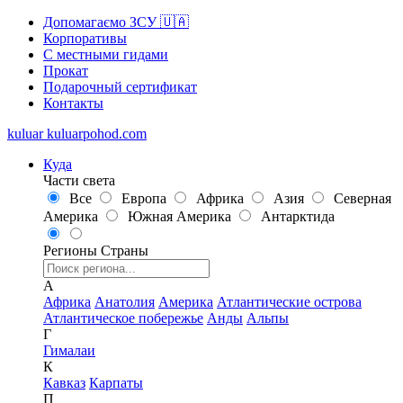
Допомагаємо ЗСУ 🇺🇦
Корпоративы
С местными гидами
Прокат
Подарочный сертификат
Контакты
kuluar
k
u
l
u
a
r
p
o
h
o
d
.
c
o
m
Куда
Части света
Все
Европа
Африка
Азия
Северная
Америка
Южная Америка
Антарктида
Регионы
Страны
А
Африка
Анатолия
Америка
Атлантические острова
Атлантическое побережье
Анды
Альпы
Г
Гималаи
К
Кавказ
Карпаты
П