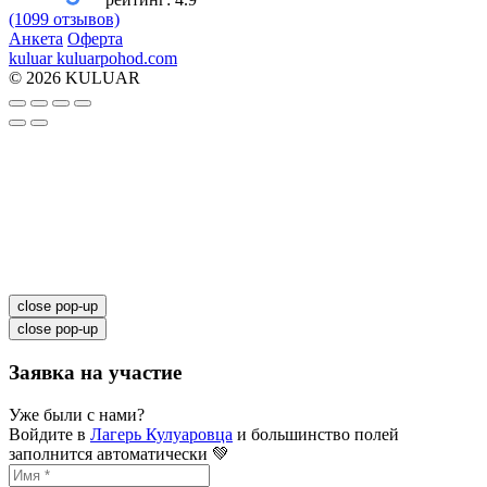
(1099 отзывов)
Анкета
Оферта
kuluar
k
u
l
u
a
r
p
o
h
o
d
.
c
o
m
© 2026 KULUAR
close pop-up
close pop-up
Заявка на участие
Уже были с нами?
Войдите в
Лагерь Кулуаровца
и большинство полей
заполнится автоматически 💚