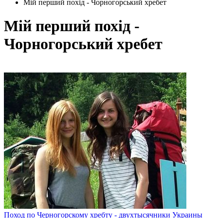
Мій перший похід - Чорногорський хребет
Мій перший похід -
Чорногорський хребет
Поход по Черногорскому хребту - двухтысячники Украины