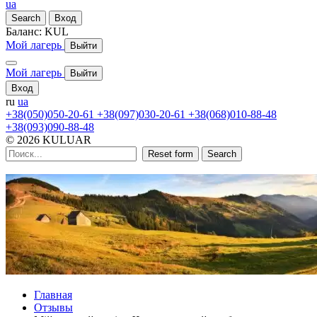
ua
Search
Вход
Баланс:
KUL
Мой лагерь
Выйти
Мой лагерь
Выйти
Вход
ru
ua
+38(050)050-20-61
+38(097)030-20-61
+38(068)010-88-48
+38(093)090-88-48
© 2026 KULUAR
Reset form
Search
Главная
Отзывы