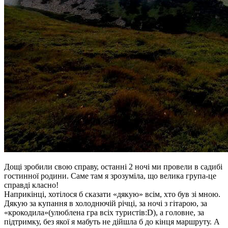
Дощі зробили свою справу, останні 2 ночі ми провели в садибі
гостинної родини. Саме там я зрозуміла, що велика група-це
справді класно!
Наприкінці, хотілося б сказати «дякую» всім, хто був зі мною.
Дякую за купання в холоднючій річці, за ночі з гітарою, за
«крокодила»(улюблена гра всіх туристів:D), а головне, за
підтримку, без якої я мабуть не дійшла б до кінця маршруту. А