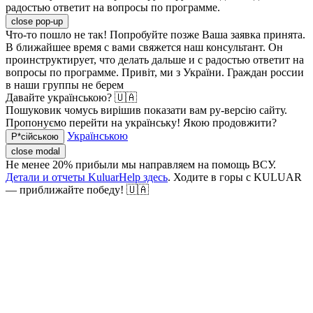
радостью ответит на вопросы по программе.
close pop-up
Что-то пошло не так! Попробуйте позже
Ваша заявка принята.
В ближайшее время с вами свяжется наш консультант. Он
проинструктирует, что делать дальше и с радостью ответит на
вопросы по программе.
Привіт, ми з України. Граждан россии
в наши группы не берем
Давайте українською? 🇺🇦
Пошуковик чомусь вирішив показати вам ру-версію сайту.
Пропонуємо перейти на українську! Якою продовжити?
Українською
Р*сійською
close modal
Не менее 20% прибыли мы направляем на помощь ВСУ.
Детали и отчеты KuluarHelp здесь
. Ходите в горы с KULUAR
— приближайте победу! 🇺🇦